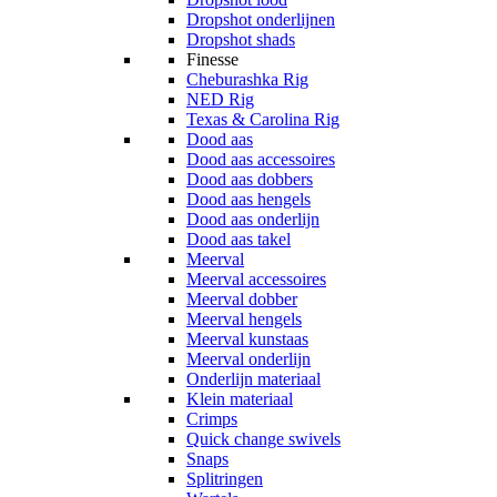
Dropshot onderlijnen
Dropshot shads
Finesse
Cheburashka Rig
NED Rig
Texas & Carolina Rig
Dood aas
Dood aas accessoires
Dood aas dobbers
Dood aas hengels
Dood aas onderlijn
Dood aas takel
Meerval
Meerval accessoires
Meerval dobber
Meerval hengels
Meerval kunstaas
Meerval onderlijn
Onderlijn materiaal
Klein materiaal
Crimps
Quick change swivels
Snaps
Splitringen