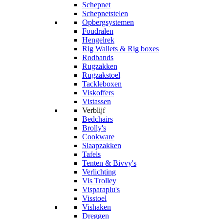
Schepnet
Schepnetstelen
Opbergsystemen
Foudralen
Hengelrek
Rig Wallets & Rig boxes
Rodbands
Rugzakken
Rugzakstoel
Tackleboxen
Viskoffers
Vistassen
Verblijf
Bedchairs
Brolly's
Cookware
Slaapzakken
Tafels
Tenten & Bivvy's
Verlichting
Vis Trolley
Visparaplu's
Visstoel
Vishaken
Dreggen