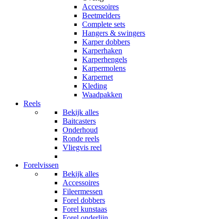
Accessoires
Beetmelders
Complete sets
Hangers & swingers
Karper dobbers
Karperhaken
Karperhengels
Karpermolens
Karpernet
Kleding
Waadpakken
Reels
Bekijk alles
Baitcasters
Onderhoud
Ronde reels
Vliegvis reel
Forelvissen
Bekijk alles
Accessoires
Fileermessen
Forel dobbers
Forel kunstaas
Forel onderlijn