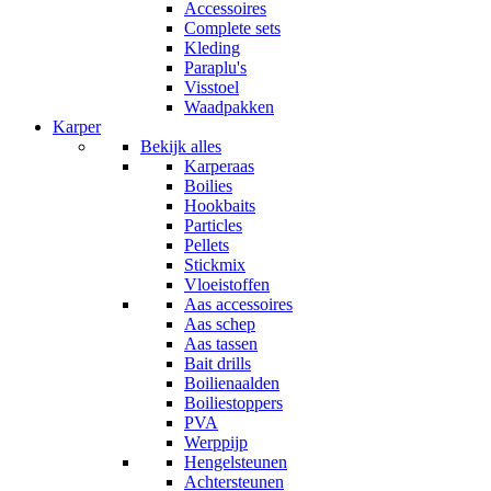
Accessoires
Complete sets
Kleding
Paraplu's
Visstoel
Waadpakken
Karper
Bekijk alles
Karperaas
Boilies
Hookbaits
Particles
Pellets
Stickmix
Vloeistoffen
Aas accessoires
Aas schep
Aas tassen
Bait drills
Boilienaalden
Boiliestoppers
PVA
Werppijp
Hengelsteunen
Achtersteunen