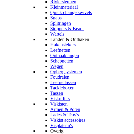
Riviersteunen
Kleinmateriaal
Quick change swivels
Snaps
Splitringen
Stoppers & Beads
Wartels
Landen & Onthaken
Hakenstekers
Leefnetten
Onthaaktangen
Schepnetten
Wegen
Opbergsystemen
Foudralen
Leefnettassen
Tackleboxen
Tassen
Viskoffers
Viskisten
Armen & Poten
Lades & Tray's
Viskist accessoires
Visplateau's
Overig