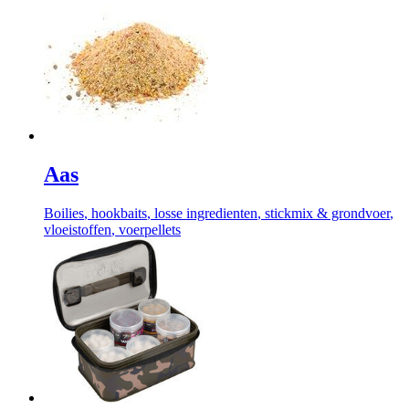
Aas
Boilies
, hookbaits
, losse ingredienten
, stickmix & grondvoer
,
vloeistoffen
, voerpellets