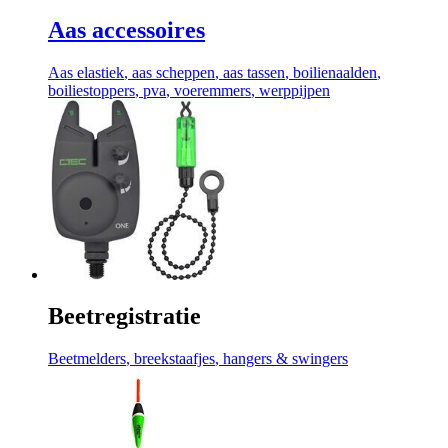
Aas accessoires
Aas elastiek
, aas scheppen
, aas tassen
, boilienaalden
,
boiliestoppers
, pva
, voeremmers
, werppijpen
Beetregistratie
Beetmelders
, breekstaafjes
, hangers & swingers