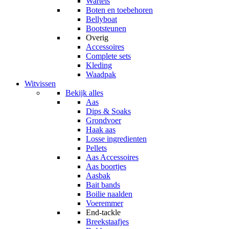
Wartels
Boten en toebehoren
Bellyboat
Bootsteunen
Overig
Accessoires
Complete sets
Kleding
Waadpak
Witvissen
Bekijk alles
Aas
Dips & Soaks
Grondvoer
Haak aas
Losse ingredienten
Pellets
Aas Accessoires
Aas boortjes
Aasbak
Bait bands
Boilie naalden
Voeremmer
End-tackle
Breekstaafjes