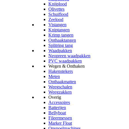
Knijplood
Olivettes
Schuiflood
Zeelood
Vistangen
Kniptangen
Krimp tangen
Onthaaktangen
Splitring tang
Waadpakken
Neopreen waadpakken
PVC waadpakken
Wegen & Onthaken
Hakenstekers
Meten
Onthaakmatten
Weegschalen
Weegzakken
Overig
Accessoires
Batterijen
Bellyboat
Fileermessen
Marker Float
Opspoelmachines