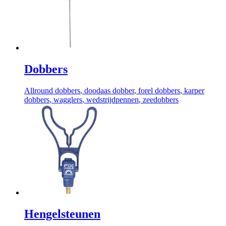
Dobbers
Allround dobbers
, doodaas dobber
, forel dobbers
, karper
dobbers
, wagglers
, wedstrijdpennen
, zeedobbers
Hengelsteunen