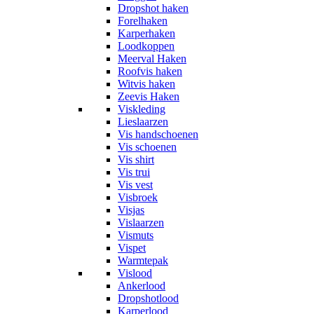
Dropshot haken
Forelhaken
Karperhaken
Loodkoppen
Meerval Haken
Roofvis haken
Witvis haken
Zeevis Haken
Viskleding
Lieslaarzen
Vis handschoenen
Vis schoenen
Vis shirt
Vis trui
Vis vest
Visbroek
Visjas
Vislaarzen
Vismuts
Vispet
Warmtepak
Vislood
Ankerlood
Dropshotlood
Karperlood