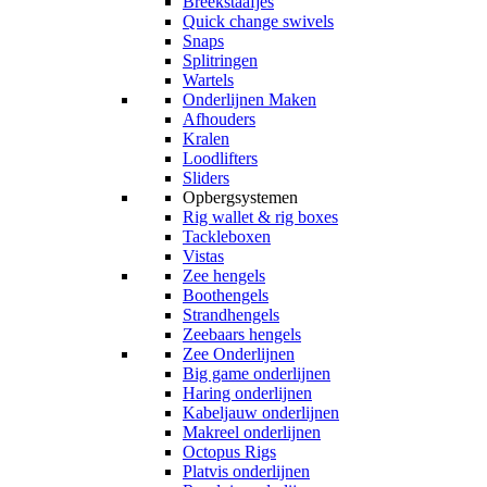
Breekstaafjes
Quick change swivels
Snaps
Splitringen
Wartels
Onderlijnen Maken
Afhouders
Kralen
Loodlifters
Sliders
Opbergsystemen
Rig wallet & rig boxes
Tackleboxen
Vistas
Zee hengels
Boothengels
Strandhengels
Zeebaars hengels
Zee Onderlijnen
Big game onderlijnen
Haring onderlijnen
Kabeljauw onderlijnen
Makreel onderlijnen
Octopus Rigs
Platvis onderlijnen