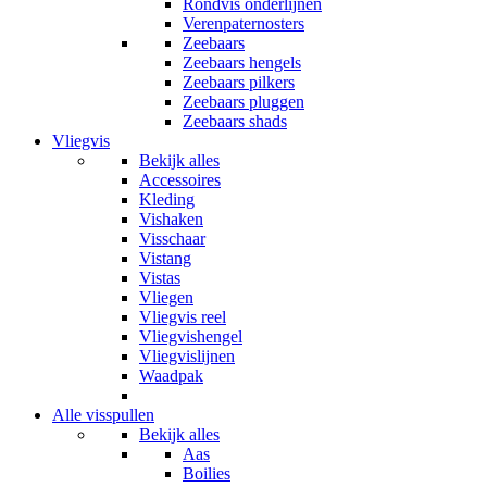
Rondvis onderlijnen
Verenpaternosters
Zeebaars
Zeebaars hengels
Zeebaars pilkers
Zeebaars pluggen
Zeebaars shads
Vliegvis
Bekijk alles
Accessoires
Kleding
Vishaken
Visschaar
Vistang
Vistas
Vliegen
Vliegvis reel
Vliegvishengel
Vliegvislijnen
Waadpak
Alle visspullen
Bekijk alles
Aas
Boilies