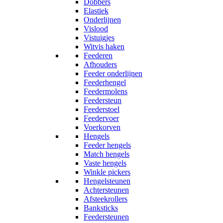
Dobbers
Elastiek
Onderlijnen
Vislood
Vistuigjes
Witvis haken
Feederen
Afhouders
Feeder onderlijnen
Feederhengel
Feedermolens
Feedersteun
Feederstoel
Feedervoer
Voerkorven
Hengels
Feeder hengels
Match hengels
Vaste hengels
Winkle pickers
Hengelsteunen
Achtersteunen
Afsteekrollers
Banksticks
Feedersteunen