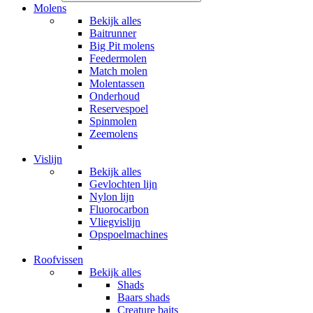
Molens
Bekijk alles
Baitrunner
Big Pit molens
Feedermolen
Match molen
Molentassen
Onderhoud
Reservespoel
Spinmolen
Zeemolens
Vislijn
Bekijk alles
Gevlochten lijn
Nylon lijn
Fluorocarbon
Vliegvislijn
Opspoelmachines
Roofvissen
Bekijk alles
Shads
Baars shads
Creature baits