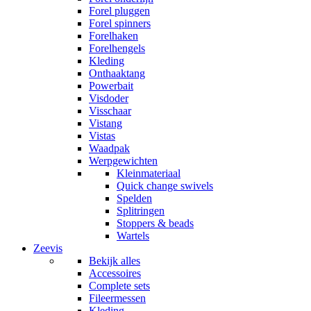
Forel pluggen
Forel spinners
Forelhaken
Forelhengels
Kleding
Onthaaktang
Powerbait
Visdoder
Visschaar
Vistang
Vistas
Waadpak
Werpgewichten
Kleinmateriaal
Quick change swivels
Spelden
Splitringen
Stoppers & beads
Wartels
Zeevis
Bekijk alles
Accessoires
Complete sets
Fileermessen
Kleding