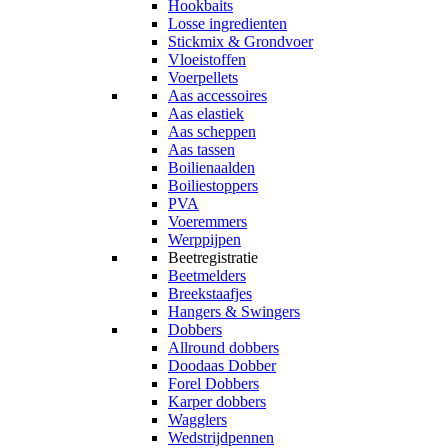
Hookbaits
Losse ingredienten
Stickmix & Grondvoer
Vloeistoffen
Voerpellets
Aas accessoires
Aas elastiek
Aas scheppen
Aas tassen
Boilienaalden
Boiliestoppers
PVA
Voeremmers
Werppijpen
Beetregistratie
Beetmelders
Breekstaafjes
Hangers & Swingers
Dobbers
Allround dobbers
Doodaas Dobber
Forel Dobbers
Karper dobbers
Wagglers
Wedstrijdpennen