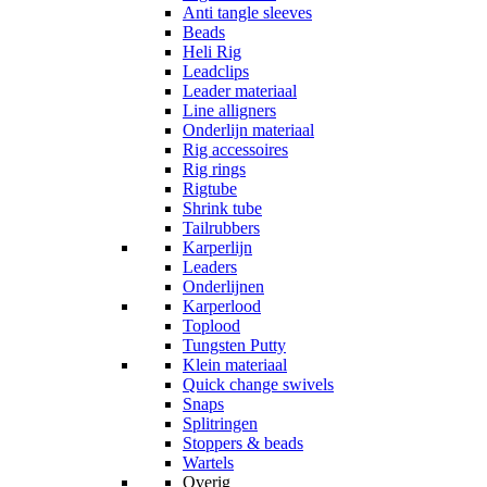
Anti tangle sleeves
Beads
Heli Rig
Leadclips
Leader materiaal
Line alligners
Onderlijn materiaal
Rig accessoires
Rig rings
Rigtube
Shrink tube
Tailrubbers
Karperlijn
Leaders
Onderlijnen
Karperlood
Toplood
Tungsten Putty
Klein materiaal
Quick change swivels
Snaps
Splitringen
Stoppers & beads
Wartels
Overig