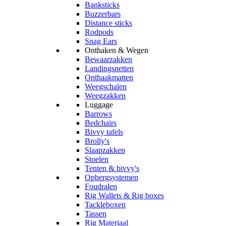
Banksticks
Buzzerbars
Distance sticks
Rodpods
Snag Ears
Onthaken & Wegen
Bewaarzakken
Landingsnetten
Onthaakmatten
Weegschalen
Weegzakken
Luggage
Barrows
Bedchairs
Bivvy tafels
Brolly's
Slaapzakken
Stoelen
Tenten & bivvy's
Opbergsystemen
Foudralen
Rig Wallets & Rig boxes
Tackleboxen
Tassen
Rig Materiaal