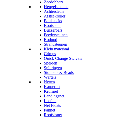
Zeedobbers
Hengelsteunen
Achtersteun
Afsteekroller
Banksticks
Bootsteun
Buzzerbars
Feedersteunen
Rodpod
Strandsteunen
Klein materiaal
Crimps
Quick Change Swivels
Spelden
Splitringen
Stoppers & Beads
Wartels
Netten
Karpernet
Kruisnet
Landingsnet
Leefnet
Net Floats
Pannet
Roofvisnet