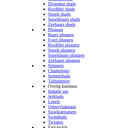
Dropshot shads
Roofblei shads
Snoek shads
Snoekbaars shads
Zeebaars shads
Pluggen
Baars pluggen
Forel pluggen
Roofblei pluggen
Snoek pluggen
Snoekbaars pluggen
Zeebaars pluggen
Spinners
Chatterbaits
Spinnerbaits
Tailspinners
Overig kunstaas
Imitatie aas
Jerkbaits
Lepels
Oppervlakteaas
Snoekstreamers
Swimbaits
Twisters
End-tackle