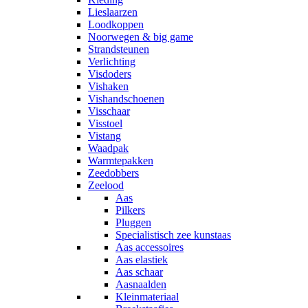
Lieslaarzen
Loodkoppen
Noorwegen & big game
Strandsteunen
Verlichting
Visdoders
Vishaken
Vishandschoenen
Visschaar
Visstoel
Vistang
Waadpak
Warmtepakken
Zeedobbers
Zeelood
Aas
Pilkers
Pluggen
Specialistisch zee kunstaas
Aas accessoires
Aas elastiek
Aas schaar
Aasnaalden
Kleinmateriaal