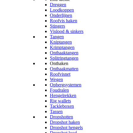
Dreggen
Loodkoppen
Onderlijnen
Roofvis haken
Stingers
Vislood & sinkers
Tangen
Kniptangen
Krimptangen
Onthaaktangen
Splitringtangen
Onthaken
Onthaakmatten
Roofvisnet
Wegen
Opbergsystemen
Foudralen
Hengelrekken
Rig wallets
Tackleboxen
Tassen
Dropshotten
Dropshot haken
Dropshot hengels
Dropshot lood