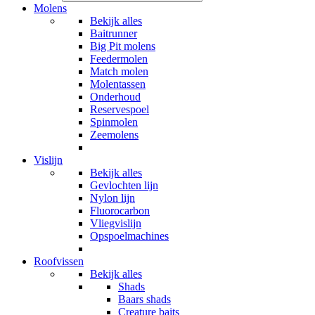
Molens
Bekijk alles
Baitrunner
Big Pit molens
Feedermolen
Match molen
Molentassen
Onderhoud
Reservespoel
Spinmolen
Zeemolens
Vislijn
Bekijk alles
Gevlochten lijn
Nylon lijn
Fluorocarbon
Vliegvislijn
Opspoelmachines
Roofvissen
Bekijk alles
Shads
Baars shads
Creature baits