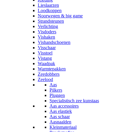
Lieslaarzen
Loodkoppen
Noorwegen & big game
Strandsteunen
Verlichting
Visdoders
Vishaken
Vishandschoenen
Visschaar
Visstoel
Vistang
Waadpak
Warmtepakken
Zeedobbers
Zeelood
Aas
Pilkers
Pluggen
Specialistisch zee kunstaas
Aas accessoires
Aas elastiek
Aas schaar
Aasnaalden
Kleinmateriaal