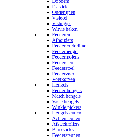
Dobbers
Elastiek
Onderlijnen
Vislood
Vistuigjes
Witvis haken
Feederen
Afhouders
Feeder onderlijnen
Feederhengel
Feedermolens
Feedersteun
Feederstoel
Feedervoer
Voerkorven
Hengels
Feeder hengels
Match hengels
Vaste hengels
Winkle pickers
Hengelsteunen
Achtersteunen
Afsteekrollers
Banksticks
Feedersteunen