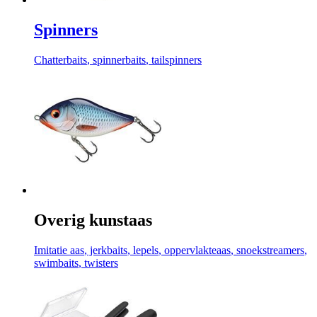
Spinners
Chatterbaits
, spinnerbaits
, tailspinners
Overig kunstaas
Imitatie aas
, jerkbaits
, lepels
, oppervlakteaas
, snoekstreamers
,
swimbaits
, twisters