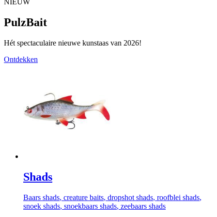
NIEUW
PulzBait
Hét spectaculaire nieuwe kunstaas van 2026!
Ontdekken
Shads
Baars shads
, creature baits
, dropshot shads
, roofblei shads
,
snoek shads
, snoekbaars shads
, zeebaars shads