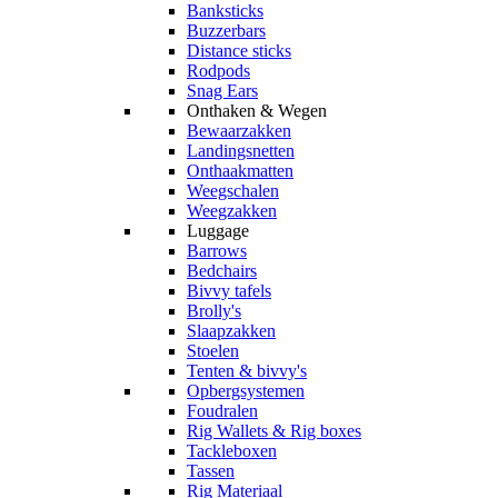
Banksticks
Buzzerbars
Distance sticks
Rodpods
Snag Ears
Onthaken & Wegen
Bewaarzakken
Landingsnetten
Onthaakmatten
Weegschalen
Weegzakken
Luggage
Barrows
Bedchairs
Bivvy tafels
Brolly's
Slaapzakken
Stoelen
Tenten & bivvy's
Opbergsystemen
Foudralen
Rig Wallets & Rig boxes
Tackleboxen
Tassen
Rig Materiaal