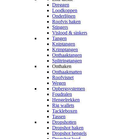
Dreggen
Loodkoppen
Onderlijnen
Roofvis haken
Stingers
Vislood & sinkers
Tangen
Kniptangen
Krimptangen
Onthaaktangen
Splitringtangen
Onthaken
Onthaakmatten
Roofvisnet
Wegen
Opbergsystemen
Foudralen
Hengelrekken
Rig wallets
Tackleboxen
Tassen
Dropshotten
Dropshot haken
Dropshot hengels
Dropshot lood