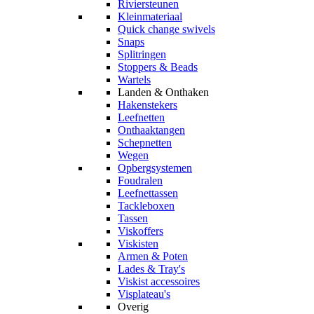
Riviersteunen
Kleinmateriaal
Quick change swivels
Snaps
Splitringen
Stoppers & Beads
Wartels
Landen & Onthaken
Hakenstekers
Leefnetten
Onthaaktangen
Schepnetten
Wegen
Opbergsystemen
Foudralen
Leefnettassen
Tackleboxen
Tassen
Viskoffers
Viskisten
Armen & Poten
Lades & Tray's
Viskist accessoires
Visplateau's
Overig