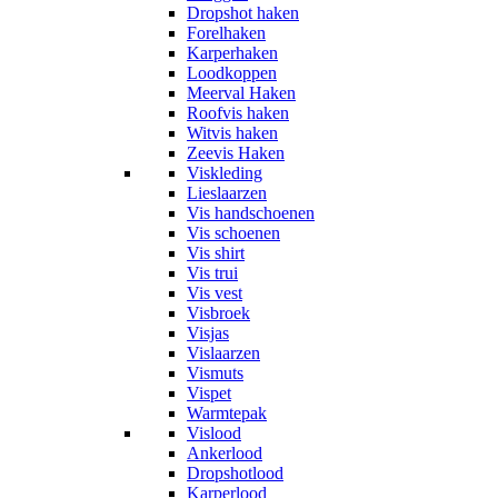
Dropshot haken
Forelhaken
Karperhaken
Loodkoppen
Meerval Haken
Roofvis haken
Witvis haken
Zeevis Haken
Viskleding
Lieslaarzen
Vis handschoenen
Vis schoenen
Vis shirt
Vis trui
Vis vest
Visbroek
Visjas
Vislaarzen
Vismuts
Vispet
Warmtepak
Vislood
Ankerlood
Dropshotlood
Karperlood