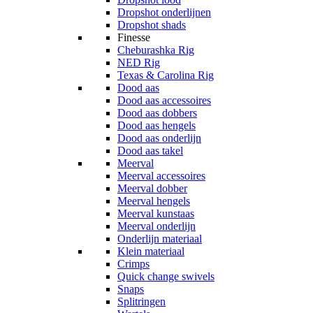
Dropshot onderlijnen
Dropshot shads
Finesse
Cheburashka Rig
NED Rig
Texas & Carolina Rig
Dood aas
Dood aas accessoires
Dood aas dobbers
Dood aas hengels
Dood aas onderlijn
Dood aas takel
Meerval
Meerval accessoires
Meerval dobber
Meerval hengels
Meerval kunstaas
Meerval onderlijn
Onderlijn materiaal
Klein materiaal
Crimps
Quick change swivels
Snaps
Splitringen