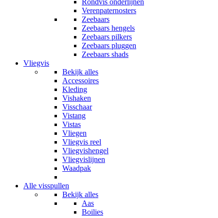
Rondvis onderlijnen
Verenpaternosters
Zeebaars
Zeebaars hengels
Zeebaars pilkers
Zeebaars pluggen
Zeebaars shads
Vliegvis
Bekijk alles
Accessoires
Kleding
Vishaken
Visschaar
Vistang
Vistas
Vliegen
Vliegvis reel
Vliegvishengel
Vliegvislijnen
Waadpak
Alle visspullen
Bekijk alles
Aas
Boilies