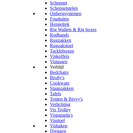
Schepnet
Schepnetstelen
Opbergsystemen
Foudralen
Hengelrek
Rig Wallets & Rig boxes
Rodbands
Rugzakken
Rugzakstoel
Tackleboxen
Viskoffers
Vistassen
Verblijf
Bedchairs
Brolly's
Cookware
Slaapzakken
Tafels
Tenten & Bivvy's
Verlichting
Vis Trolley
Visparaplu's
Visstoel
Vishaken
Dreggen