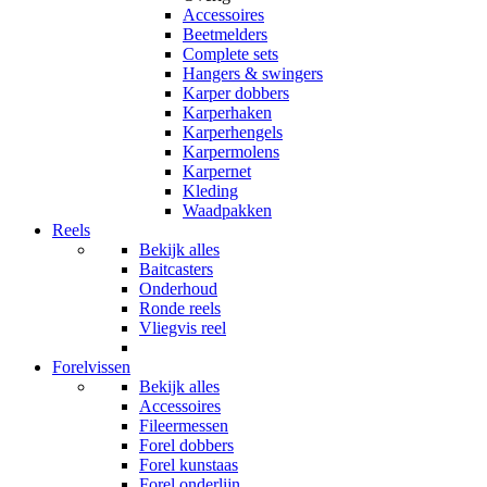
Accessoires
Beetmelders
Complete sets
Hangers & swingers
Karper dobbers
Karperhaken
Karperhengels
Karpermolens
Karpernet
Kleding
Waadpakken
Reels
Bekijk alles
Baitcasters
Onderhoud
Ronde reels
Vliegvis reel
Forelvissen
Bekijk alles
Accessoires
Fileermessen
Forel dobbers
Forel kunstaas
Forel onderlijn