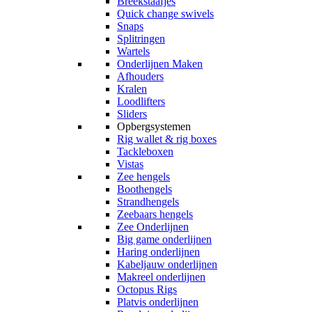
Breekstaafjes
Quick change swivels
Snaps
Splitringen
Wartels
Onderlijnen Maken
Afhouders
Kralen
Loodlifters
Sliders
Opbergsystemen
Rig wallet & rig boxes
Tackleboxen
Vistas
Zee hengels
Boothengels
Strandhengels
Zeebaars hengels
Zee Onderlijnen
Big game onderlijnen
Haring onderlijnen
Kabeljauw onderlijnen
Makreel onderlijnen
Octopus Rigs
Platvis onderlijnen