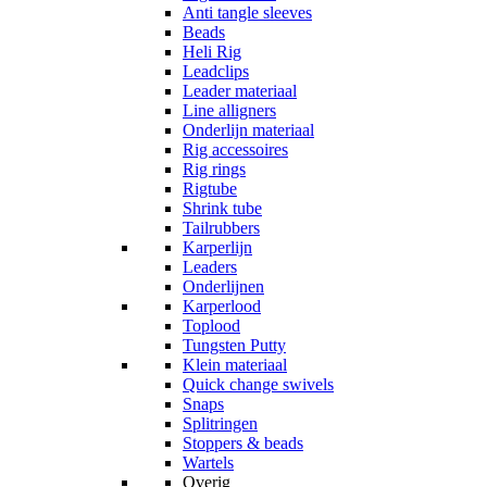
Anti tangle sleeves
Beads
Heli Rig
Leadclips
Leader materiaal
Line alligners
Onderlijn materiaal
Rig accessoires
Rig rings
Rigtube
Shrink tube
Tailrubbers
Karperlijn
Leaders
Onderlijnen
Karperlood
Toplood
Tungsten Putty
Klein materiaal
Quick change swivels
Snaps
Splitringen
Stoppers & beads
Wartels
Overig