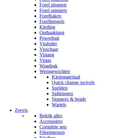
Forel pluggen
Forel spinners
Forelhaken
Forelhengels
Kleding
Onthaaktang
Powerbait
Visdoder
Visschaar
Vistang
Vistas
Waadpak
Werpgewichten
Kleinmateriaal
Quick change swivels
Spelden
Splitringen
Stoppers & beads
Wartels
Zeevis
Bekijk alles
Accessoires
Complete sets
Fileermessen
Kleding