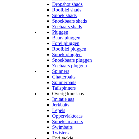
Dropshot shads
Roofblei shads
Snoek shads
Snoekbaars shads
Zeebaars shads
Pluggen
Baars pluggen
Forel pluggen
Roofblei pluggen
Snoek pluggen
Snoekbaars pluggen
Zeebaars pluggen
Spinners
Chatterbaits
Spinnerbaits
Tailspinners
Overig kunstaas
Imitatie aas
Jerkbaits
Lepels
Oppervlakteaas
Snoekstreamers
Swimbaits
Twisters
End-tackle