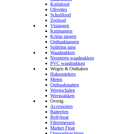
Knijplood
Olivettes
Schuiflood
Zeelood
Vistangen
Kniptangen
Krimp tangen
Onthaaktangen
Splitring tang
Waadpakken
Neopreen waadpakken
PVC waadpakken
Wegen & Onthaken
Hakenstekers
Meten
Onthaakmatten
Weegschalen
Weegzakken
Overig
Accessoires
Batterijen
Bellyboat
Fileermessen
Marker Float
Opspoelmachines