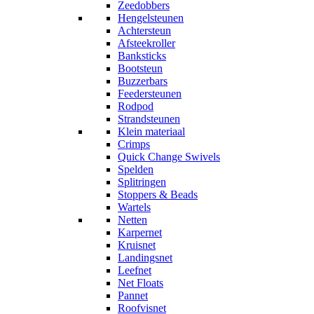
Zeedobbers
Hengelsteunen
Achtersteun
Afsteekroller
Banksticks
Bootsteun
Buzzerbars
Feedersteunen
Rodpod
Strandsteunen
Klein materiaal
Crimps
Quick Change Swivels
Spelden
Splitringen
Stoppers & Beads
Wartels
Netten
Karpernet
Kruisnet
Landingsnet
Leefnet
Net Floats
Pannet
Roofvisnet