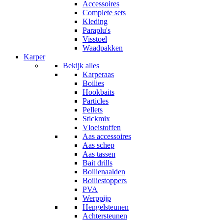
Accessoires
Complete sets
Kleding
Paraplu's
Visstoel
Waadpakken
Karper
Bekijk alles
Karperaas
Boilies
Hookbaits
Particles
Pellets
Stickmix
Vloeistoffen
Aas accessoires
Aas schep
Aas tassen
Bait drills
Boilienaalden
Boiliestoppers
PVA
Werppijp
Hengelsteunen
Achtersteunen