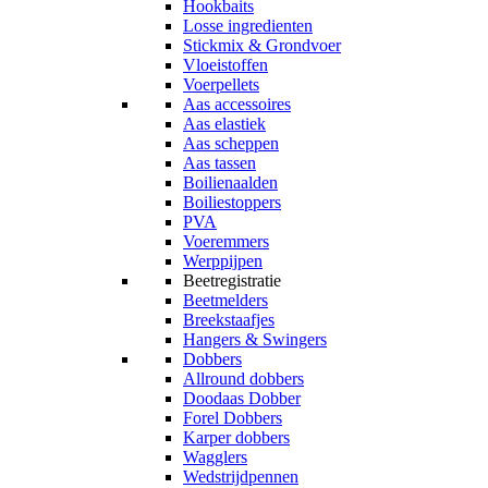
Hookbaits
Losse ingredienten
Stickmix & Grondvoer
Vloeistoffen
Voerpellets
Aas accessoires
Aas elastiek
Aas scheppen
Aas tassen
Boilienaalden
Boiliestoppers
PVA
Voeremmers
Werppijpen
Beetregistratie
Beetmelders
Breekstaafjes
Hangers & Swingers
Dobbers
Allround dobbers
Doodaas Dobber
Forel Dobbers
Karper dobbers
Wagglers
Wedstrijdpennen