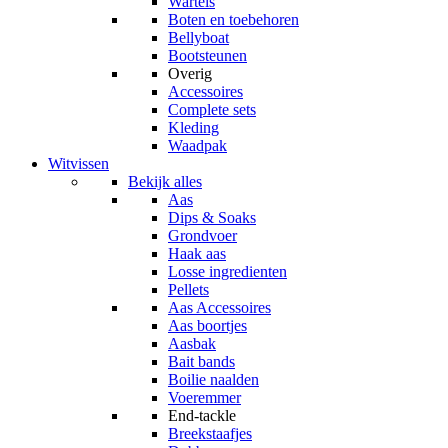
Wartels
Boten en toebehoren
Bellyboat
Bootsteunen
Overig
Accessoires
Complete sets
Kleding
Waadpak
Witvissen
Bekijk alles
Aas
Dips & Soaks
Grondvoer
Haak aas
Losse ingredienten
Pellets
Aas Accessoires
Aas boortjes
Aasbak
Bait bands
Boilie naalden
Voeremmer
End-tackle
Breekstaafjes