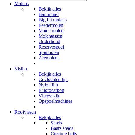
Molens
Bekijk alles
Baitrunner
Big Pit molens
Feedermolen
Match molen
Molentassen
Onderhoud
Reservespoel
Spinmolen
Zeemolens
Vislijn
Bekijk alles
Gevlochten lijn
Nylon lijn
Fluorocarbon
Vliegvislijn
Opspoelmachines
Roofvissen
Bekijk alles
Shads
Baars shads
Creature baits