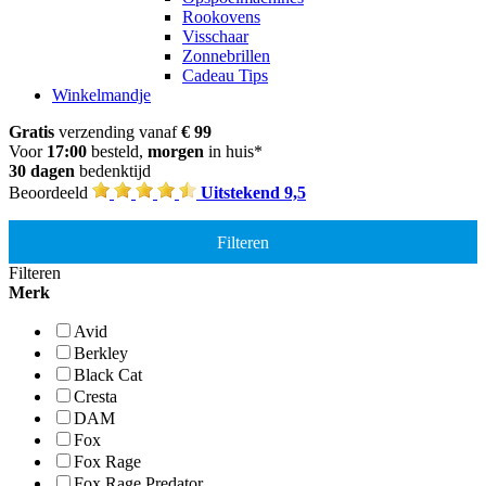
Rookovens
Visschaar
Zonnebrillen
Cadeau Tips
Winkelmandje
Gratis
verzending vanaf
€ 99
Voor
17:00
besteld,
morgen
in huis*
30 dagen
bedenktijd
Beoordeeld
Uitstekend 9,5
Filteren
Filteren
Merk
Avid
Berkley
Black Cat
Cresta
DAM
Fox
Fox Rage
Fox Rage Predator