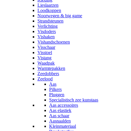
Lieslaarzen
Loodkoppen
Noorwegen & big game
Strandsteunen
Verlichting
Visdoders
Vishaken
Vishandschoenen
Visschaar
Visstoel
Vistang
Waadpak
Warmtepakken
Zeedobbers
Zeelood
Aas
Pilkers
Pluggen
Specialistisch zee kunstaas
Aas accessoires
Aas elastiek
Aas schaar
Aasnaalden
Kleinmateriaal