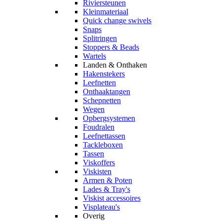
Riviersteunen
Kleinmateriaal
Quick change swivels
Snaps
Splitringen
Stoppers & Beads
Wartels
Landen & Onthaken
Hakenstekers
Leefnetten
Onthaaktangen
Schepnetten
Wegen
Opbergsystemen
Foudralen
Leefnettassen
Tackleboxen
Tassen
Viskoffers
Viskisten
Armen & Poten
Lades & Tray's
Viskist accessoires
Visplateau's
Overig