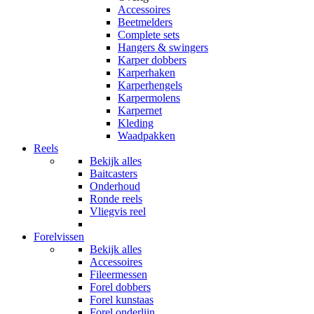
Accessoires
Beetmelders
Complete sets
Hangers & swingers
Karper dobbers
Karperhaken
Karperhengels
Karpermolens
Karpernet
Kleding
Waadpakken
Reels
Bekijk alles
Baitcasters
Onderhoud
Ronde reels
Vliegvis reel
Forelvissen
Bekijk alles
Accessoires
Fileermessen
Forel dobbers
Forel kunstaas
Forel onderlijn