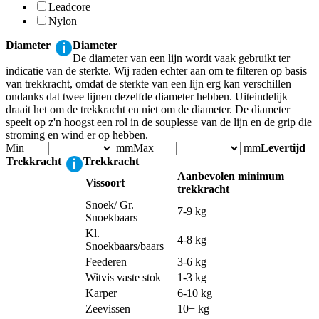
Leadcore
Nylon
Diameter
Diameter
De diameter van een lijn wordt vaak gebruikt ter
indicatie van de sterkte. Wij raden echter aan om te filteren op basis
van trekkracht, omdat de sterkte van een lijn erg kan verschillen
ondanks dat twee lijnen dezelfde diameter hebben. Uiteindelijk
draait het om de trekkracht en niet om de diameter. De diameter
speelt op z'n hoogst een rol in de souplesse van de lijn en de grip die
stroming en wind er op hebben.
Min
mm
Max
mm
Levertijd
Trekkracht
Trekkracht
Aanbevolen minimum
Vissoort
trekkracht
Snoek/ Gr.
7-9 kg
Snoekbaars
Kl.
4-8 kg
Snoekbaars/baars
Feederen
3-6 kg
Witvis vaste stok
1-3 kg
Karper
6-10 kg
Zeevissen
10+ kg