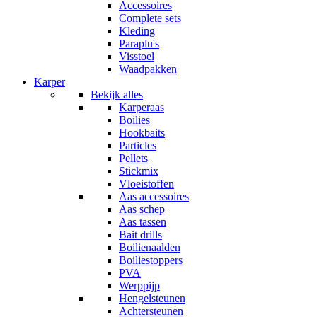
Accessoires
Complete sets
Kleding
Paraplu's
Visstoel
Waadpakken
Karper
Bekijk alles
Karperaas
Boilies
Hookbaits
Particles
Pellets
Stickmix
Vloeistoffen
Aas accessoires
Aas schep
Aas tassen
Bait drills
Boilienaalden
Boiliestoppers
PVA
Werppijp
Hengelsteunen
Achtersteunen