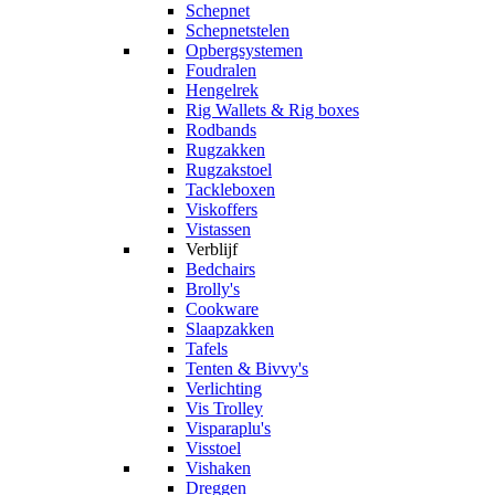
Schepnet
Schepnetstelen
Opbergsystemen
Foudralen
Hengelrek
Rig Wallets & Rig boxes
Rodbands
Rugzakken
Rugzakstoel
Tackleboxen
Viskoffers
Vistassen
Verblijf
Bedchairs
Brolly's
Cookware
Slaapzakken
Tafels
Tenten & Bivvy's
Verlichting
Vis Trolley
Visparaplu's
Visstoel
Vishaken
Dreggen