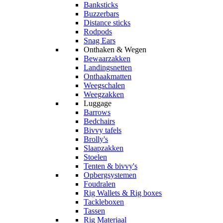
Banksticks
Buzzerbars
Distance sticks
Rodpods
Snag Ears
Onthaken & Wegen
Bewaarzakken
Landingsnetten
Onthaakmatten
Weegschalen
Weegzakken
Luggage
Barrows
Bedchairs
Bivvy tafels
Brolly's
Slaapzakken
Stoelen
Tenten & bivvy's
Opbergsystemen
Foudralen
Rig Wallets & Rig boxes
Tackleboxen
Tassen
Rig Materiaal