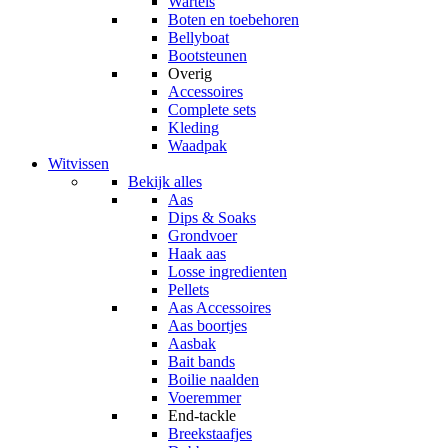
Wartels
Boten en toebehoren
Bellyboat
Bootsteunen
Overig
Accessoires
Complete sets
Kleding
Waadpak
Witvissen
Bekijk alles
Aas
Dips & Soaks
Grondvoer
Haak aas
Losse ingredienten
Pellets
Aas Accessoires
Aas boortjes
Aasbak
Bait bands
Boilie naalden
Voeremmer
End-tackle
Breekstaafjes