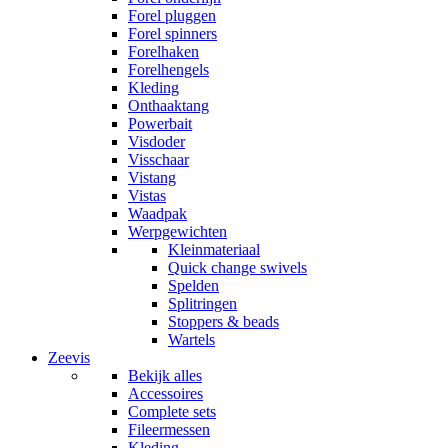
Forel pluggen
Forel spinners
Forelhaken
Forelhengels
Kleding
Onthaaktang
Powerbait
Visdoder
Visschaar
Vistang
Vistas
Waadpak
Werpgewichten
Kleinmateriaal
Quick change swivels
Spelden
Splitringen
Stoppers & beads
Wartels
Zeevis
Bekijk alles
Accessoires
Complete sets
Fileermessen
Kleding