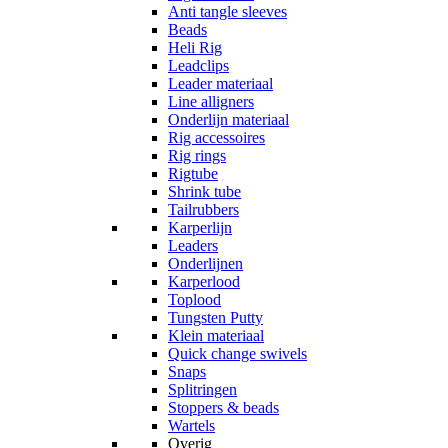
Anti tangle sleeves
Beads
Heli Rig
Leadclips
Leader materiaal
Line alligners
Onderlijn materiaal
Rig accessoires
Rig rings
Rigtube
Shrink tube
Tailrubbers
Karperlijn
Leaders
Onderlijnen
Karperlood
Toplood
Tungsten Putty
Klein materiaal
Quick change swivels
Snaps
Splitringen
Stoppers & beads
Wartels
Overig