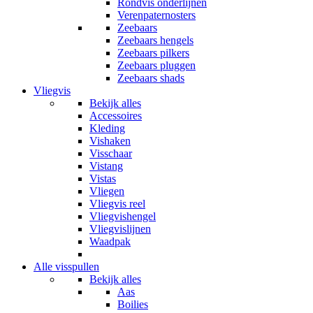
Rondvis onderlijnen
Verenpaternosters
Zeebaars
Zeebaars hengels
Zeebaars pilkers
Zeebaars pluggen
Zeebaars shads
Vliegvis
Bekijk alles
Accessoires
Kleding
Vishaken
Visschaar
Vistang
Vistas
Vliegen
Vliegvis reel
Vliegvishengel
Vliegvislijnen
Waadpak
Alle visspullen
Bekijk alles
Aas
Boilies