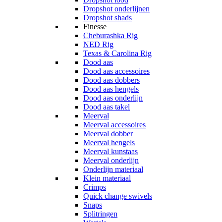
Dropshot onderlijnen
Dropshot shads
Finesse
Cheburashka Rig
NED Rig
Texas & Carolina Rig
Dood aas
Dood aas accessoires
Dood aas dobbers
Dood aas hengels
Dood aas onderlijn
Dood aas takel
Meerval
Meerval accessoires
Meerval dobber
Meerval hengels
Meerval kunstaas
Meerval onderlijn
Onderlijn materiaal
Klein materiaal
Crimps
Quick change swivels
Snaps
Splitringen