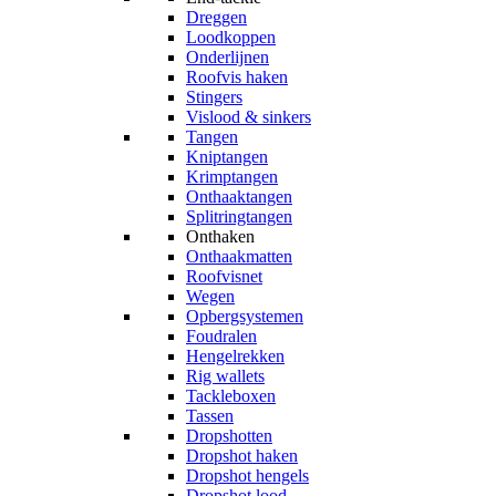
Dreggen
Loodkoppen
Onderlijnen
Roofvis haken
Stingers
Vislood & sinkers
Tangen
Kniptangen
Krimptangen
Onthaaktangen
Splitringtangen
Onthaken
Onthaakmatten
Roofvisnet
Wegen
Opbergsystemen
Foudralen
Hengelrekken
Rig wallets
Tackleboxen
Tassen
Dropshotten
Dropshot haken
Dropshot hengels
Dropshot lood