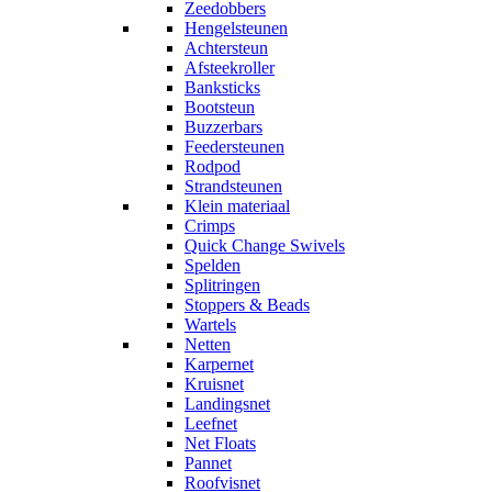
Zeedobbers
Hengelsteunen
Achtersteun
Afsteekroller
Banksticks
Bootsteun
Buzzerbars
Feedersteunen
Rodpod
Strandsteunen
Klein materiaal
Crimps
Quick Change Swivels
Spelden
Splitringen
Stoppers & Beads
Wartels
Netten
Karpernet
Kruisnet
Landingsnet
Leefnet
Net Floats
Pannet
Roofvisnet