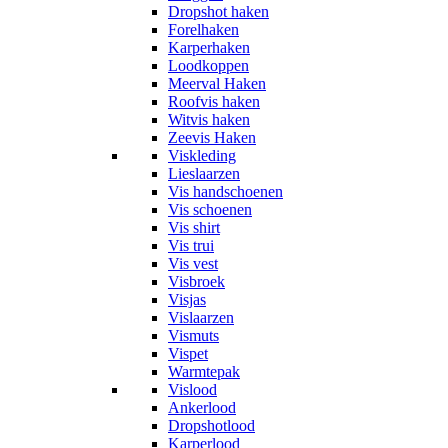
Dropshot haken
Forelhaken
Karperhaken
Loodkoppen
Meerval Haken
Roofvis haken
Witvis haken
Zeevis Haken
Viskleding
Lieslaarzen
Vis handschoenen
Vis schoenen
Vis shirt
Vis trui
Vis vest
Visbroek
Visjas
Vislaarzen
Vismuts
Vispet
Warmtepak
Vislood
Ankerlood
Dropshotlood
Karperlood