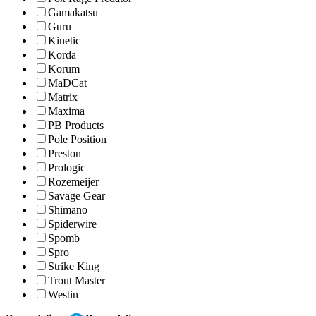
Gamakatsu
Guru
Kinetic
Korda
Korum
MaDCat
Matrix
Maxima
PB Products
Pole Position
Preston
Prologic
Rozemeijer
Savage Gear
Shimano
Spiderwire
Spomb
Spro
Strike King
Trout Master
Westin