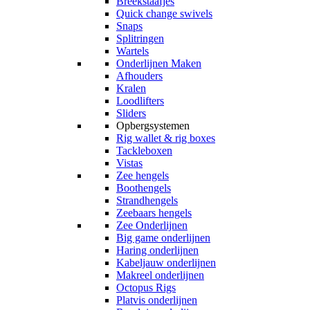
Breekstaafjes
Quick change swivels
Snaps
Splitringen
Wartels
Onderlijnen Maken
Afhouders
Kralen
Loodlifters
Sliders
Opbergsystemen
Rig wallet & rig boxes
Tackleboxen
Vistas
Zee hengels
Boothengels
Strandhengels
Zeebaars hengels
Zee Onderlijnen
Big game onderlijnen
Haring onderlijnen
Kabeljauw onderlijnen
Makreel onderlijnen
Octopus Rigs
Platvis onderlijnen