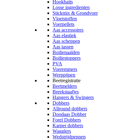
Hookbaits
Losse ingredienten
Stickmix & Grondvoer
Vloeistoffen
Voerpellets
Aas accessoires
Aas elastiek
Aas scheppen
Aas tassen
Boilienaalden
Boiliestoppers
PVA
Voeremmers
Werppijpen
Beetregistratie
Beetmelders
Breekstaafjes
Hangers & Swingers
Dobbers
Allround dobbers
Doodaas Dobber
Forel Dobbers
Karper dobbers
Wagglers
Wedstrijdpennen