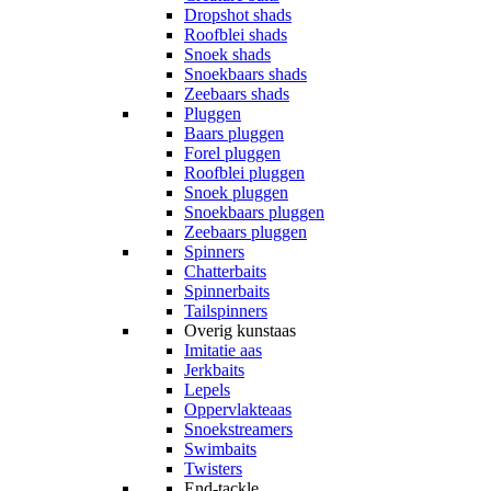
Dropshot shads
Roofblei shads
Snoek shads
Snoekbaars shads
Zeebaars shads
Pluggen
Baars pluggen
Forel pluggen
Roofblei pluggen
Snoek pluggen
Snoekbaars pluggen
Zeebaars pluggen
Spinners
Chatterbaits
Spinnerbaits
Tailspinners
Overig kunstaas
Imitatie aas
Jerkbaits
Lepels
Oppervlakteaas
Snoekstreamers
Swimbaits
Twisters
End-tackle