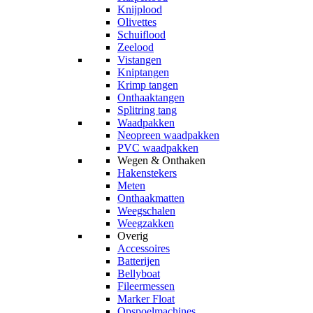
Knijplood
Olivettes
Schuiflood
Zeelood
Vistangen
Kniptangen
Krimp tangen
Onthaaktangen
Splitring tang
Waadpakken
Neopreen waadpakken
PVC waadpakken
Wegen & Onthaken
Hakenstekers
Meten
Onthaakmatten
Weegschalen
Weegzakken
Overig
Accessoires
Batterijen
Bellyboat
Fileermessen
Marker Float
Opspoelmachines