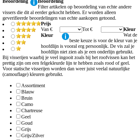
Beoordeling
Beoordeling
Filter artikelen op beoordeling van echte andere
vissers die dit al eerder gekocht hebben. Er worden alleen
geverifieerde beoordelingen van echte aankopen getoond.
Prijs
Van €
Tot €
Kleur
Wat de
Kleur
beste keuze is voor de kleur van je
hoofdlijn is vooral erg persoonlijk. De vis zal je
hoofdlijn niet zien als je een onderlijn gebruikt.
Bij visserijen waarbij je veel ingooit zoals bij het roofvissen kan het
prettig zijn om een felgekleurde lijn te hebben zoals rood of geel.
Voor statische visserijen worden dan weer juist veelal natuurlijke
(camouflage) kleuren gebruikt.
Assortiment
Blauw
Bruin
Camo
Chartreuse
Geel
Goud
Grijs
Grijs/Zilver