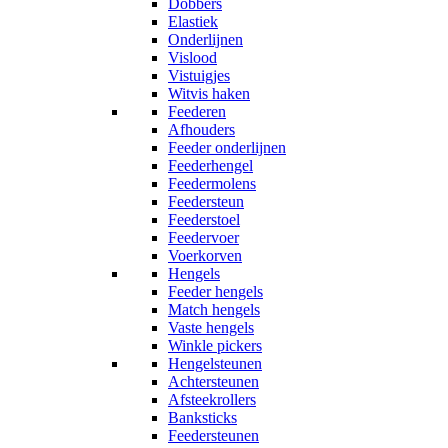
Dobbers
Elastiek
Onderlijnen
Vislood
Vistuigjes
Witvis haken
Feederen
Afhouders
Feeder onderlijnen
Feederhengel
Feedermolens
Feedersteun
Feederstoel
Feedervoer
Voerkorven
Hengels
Feeder hengels
Match hengels
Vaste hengels
Winkle pickers
Hengelsteunen
Achtersteunen
Afsteekrollers
Banksticks
Feedersteunen