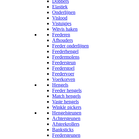
Dobbers
Elastiek
Onderlijnen
Vislood
Vistuigjes
Witvis haken
Feederen
Afhouders
Feeder onderlijnen
Feederhengel
Feedermolens
Feedersteun
Feederstoel
Feedervoer
Voerkorven
Hengels
Feeder hengels
Match hengels
Vaste hengels
Winkle pickers
Hengelsteunen
Achtersteunen
Afsteekrollers
Banksticks
Feedersteunen