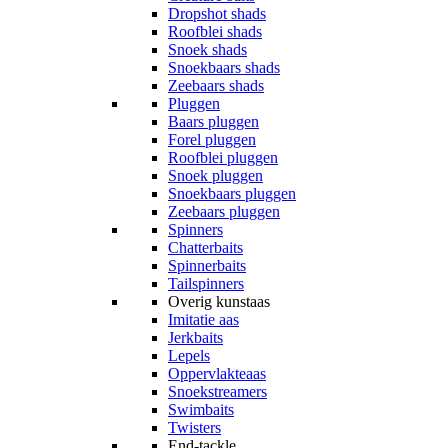
Dropshot shads
Roofblei shads
Snoek shads
Snoekbaars shads
Zeebaars shads
Pluggen
Baars pluggen
Forel pluggen
Roofblei pluggen
Snoek pluggen
Snoekbaars pluggen
Zeebaars pluggen
Spinners
Chatterbaits
Spinnerbaits
Tailspinners
Overig kunstaas
Imitatie aas
Jerkbaits
Lepels
Oppervlakteaas
Snoekstreamers
Swimbaits
Twisters
End-tackle