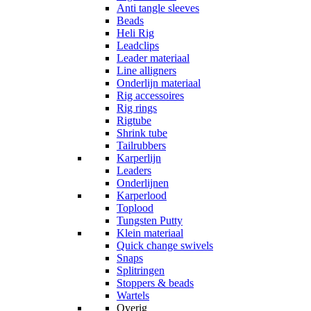
Anti tangle sleeves
Beads
Heli Rig
Leadclips
Leader materiaal
Line alligners
Onderlijn materiaal
Rig accessoires
Rig rings
Rigtube
Shrink tube
Tailrubbers
Karperlijn
Leaders
Onderlijnen
Karperlood
Toplood
Tungsten Putty
Klein materiaal
Quick change swivels
Snaps
Splitringen
Stoppers & beads
Wartels
Overig