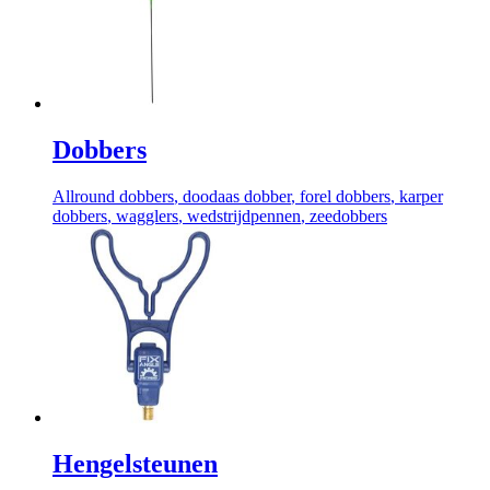
Dobbers
Allround dobbers
, doodaas dobber
, forel dobbers
, karper
dobbers
, wagglers
, wedstrijdpennen
, zeedobbers
Hengelsteunen