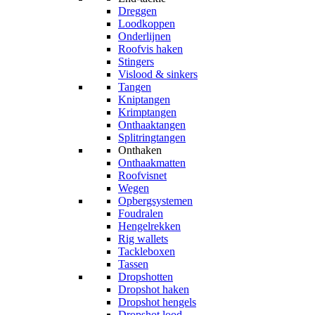
Dreggen
Loodkoppen
Onderlijnen
Roofvis haken
Stingers
Vislood & sinkers
Tangen
Kniptangen
Krimptangen
Onthaaktangen
Splitringtangen
Onthaken
Onthaakmatten
Roofvisnet
Wegen
Opbergsystemen
Foudralen
Hengelrekken
Rig wallets
Tackleboxen
Tassen
Dropshotten
Dropshot haken
Dropshot hengels
Dropshot lood