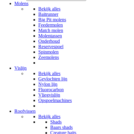
Molens
Bekijk alles
Baitrunner
Big Pit molens
Feedermolen
Match molen
Molentassen
Onderhoud
Reservespoel
Spinmolen
Zeemolens
Vislijn
Bekijk alles
Gevlochten lijn
Nylon lijn
Fluorocarbon
Vliegvislijn
Opspoelmachines
Roofvissen
Bekijk alles
Shads
Baars shads
Creature baits