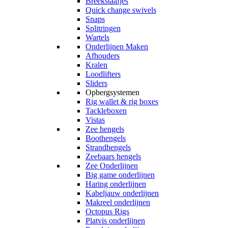
Breekstaafjes
Quick change swivels
Snaps
Splitringen
Wartels
Onderlijnen Maken
Afhouders
Kralen
Loodlifters
Sliders
Opbergsystemen
Rig wallet & rig boxes
Tackleboxen
Vistas
Zee hengels
Boothengels
Strandhengels
Zeebaars hengels
Zee Onderlijnen
Big game onderlijnen
Haring onderlijnen
Kabeljauw onderlijnen
Makreel onderlijnen
Octopus Rigs
Platvis onderlijnen