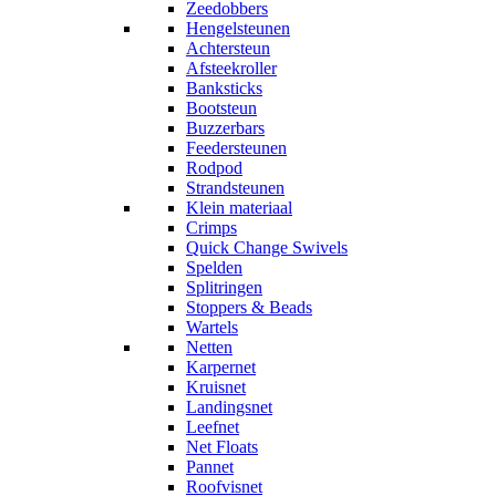
Zeedobbers
Hengelsteunen
Achtersteun
Afsteekroller
Banksticks
Bootsteun
Buzzerbars
Feedersteunen
Rodpod
Strandsteunen
Klein materiaal
Crimps
Quick Change Swivels
Spelden
Splitringen
Stoppers & Beads
Wartels
Netten
Karpernet
Kruisnet
Landingsnet
Leefnet
Net Floats
Pannet
Roofvisnet