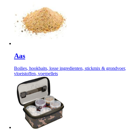
Aas
Boilies
, hookbaits
, losse ingredienten
, stickmix & grondvoer
,
vloeistoffen
, voerpellets