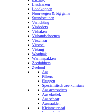
Lieslaarzen
Loodkoppen
Noorwegen & big game
Strandsteunen
Verlichting
Visdoders
Vishaken
Vishandschoenen
Visschaar
Visstoel
Vistang
Waadpak
Warmtepakken
Zeedobbers
Zeelood
Aas
Pilkers
Pluggen
Specialistisch zee kunstaas
Aas accessoires
Aas elastiek
Aas schaar
Aasnaalden
Kleinmateriaal