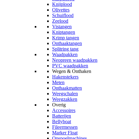
Knijplood
Olivettes
Schuiflood
Zeelood
Vistangen
Kniptangen
Krimp tangen
Onthaaktangen
Splitring tang
Waadpakken
Neopreen waadpakken
PVC waadpakken
Wegen & Onthaken
Hakenstekers
Meten
Onthaakmatten
Weegschalen
Weegzakken
Overig
Accessoires
Batterijen
Bellyboat
Fileermessen
Marker Float
Opspoelmachines