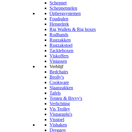
Schepnet
Schepnetstelen
Opbergsystemen
Foudralen
Hengelrek
Rig Wallets & Rig boxes
Rodbands
Rugzakken
Rugzakstoel
Tackleboxen
Viskoffers
Vistassen
Verblijf
Bedchairs
Brolly's
Cookware
Slaapzakken
Tafels
Tenten & Bivvy's
Verlichting
Vis Trolley
Visparaplu's
Visstoel
Vishaken
Dreggen