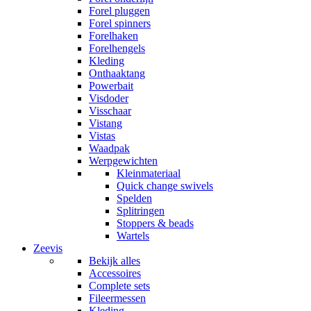
Forel pluggen
Forel spinners
Forelhaken
Forelhengels
Kleding
Onthaaktang
Powerbait
Visdoder
Visschaar
Vistang
Vistas
Waadpak
Werpgewichten
Kleinmateriaal
Quick change swivels
Spelden
Splitringen
Stoppers & beads
Wartels
Zeevis
Bekijk alles
Accessoires
Complete sets
Fileermessen
Kleding