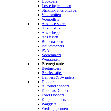
Hookbaits
Losse ingredienten
Stickmix & Grondvoer
Vloeistoffen
Voerpellets
Aas accessoires
Aas elastiek
Aas scheppen
Aas tassen
Boilienaalden
Boiliestoppers
PVA
Voeremmers
Werppijpen
Beetregistratie
Beetmelders
Breekstaafjes
Hangers & Swingers
Dobbers
Allround dobbers
Doodaas Dobber
Forel Dobbers
Karper dobbers
Wagglers
Wedstrijdpennen