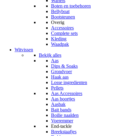
Wartels
Boten en toebehoren
Bellyboat
Bootsteunen
Overig
Accessoires
Complete sets
Kleding
Waadpak
Witvissen
Bekijk alles
Aas
Dips & Soaks
Grondvoer
Haak aas
Losse ingredienten
Pellets
Aas Accessoires
Aas boortjes
Aasbak
Bait bands
Boilie naalden
Voeremmer
End-tackle
Breekstaafjes