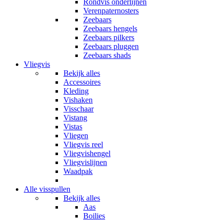
Rondvis onderlijnen
Verenpaternosters
Zeebaars
Zeebaars hengels
Zeebaars pilkers
Zeebaars pluggen
Zeebaars shads
Vliegvis
Bekijk alles
Accessoires
Kleding
Vishaken
Visschaar
Vistang
Vistas
Vliegen
Vliegvis reel
Vliegvishengel
Vliegvislijnen
Waadpak
Alle visspullen
Bekijk alles
Aas
Boilies