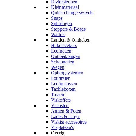
Riviersteunen
Kleinmateriaal
Quick change swivels
Snaps
Splitringen
Stoppers & Beads
Wartels
Landen & Onthaken
Hakenstekers
Leefnetten
Onthaaktangen
Schepnetten
Wegen
Opbergsystemen
Foudralen
Leefnettassen
Tackleboxen
Tassen
Viskoffers
Viskisten
Armen & Poten
Lades & Tray's
Viskist accessoires
Visplateau's
Overig