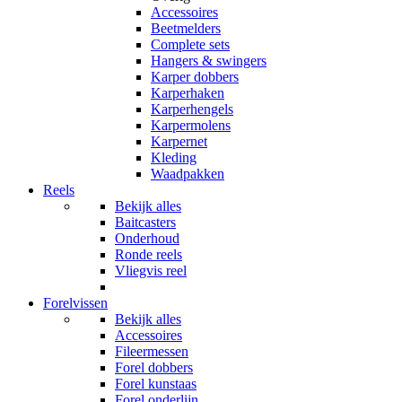
Accessoires
Beetmelders
Complete sets
Hangers & swingers
Karper dobbers
Karperhaken
Karperhengels
Karpermolens
Karpernet
Kleding
Waadpakken
Reels
Bekijk alles
Baitcasters
Onderhoud
Ronde reels
Vliegvis reel
Forelvissen
Bekijk alles
Accessoires
Fileermessen
Forel dobbers
Forel kunstaas
Forel onderlijn