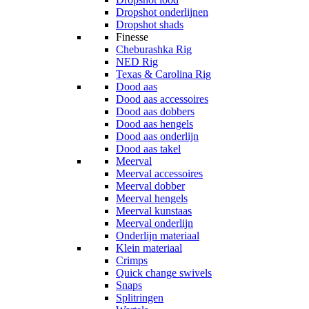
Dropshot onderlijnen
Dropshot shads
Finesse
Cheburashka Rig
NED Rig
Texas & Carolina Rig
Dood aas
Dood aas accessoires
Dood aas dobbers
Dood aas hengels
Dood aas onderlijn
Dood aas takel
Meerval
Meerval accessoires
Meerval dobber
Meerval hengels
Meerval kunstaas
Meerval onderlijn
Onderlijn materiaal
Klein materiaal
Crimps
Quick change swivels
Snaps
Splitringen