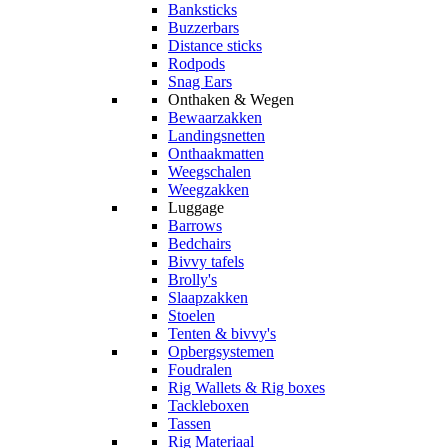
Banksticks
Buzzerbars
Distance sticks
Rodpods
Snag Ears
Onthaken & Wegen
Bewaarzakken
Landingsnetten
Onthaakmatten
Weegschalen
Weegzakken
Luggage
Barrows
Bedchairs
Bivvy tafels
Brolly's
Slaapzakken
Stoelen
Tenten & bivvy's
Opbergsystemen
Foudralen
Rig Wallets & Rig boxes
Tackleboxen
Tassen
Rig Materiaal