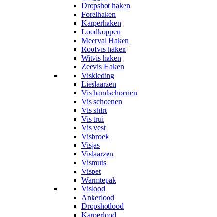
Dropshot haken
Forelhaken
Karperhaken
Loodkoppen
Meerval Haken
Roofvis haken
Witvis haken
Zeevis Haken
Viskleding
Lieslaarzen
Vis handschoenen
Vis schoenen
Vis shirt
Vis trui
Vis vest
Visbroek
Visjas
Vislaarzen
Vismuts
Vispet
Warmtepak
Vislood
Ankerlood
Dropshotlood
Karperlood