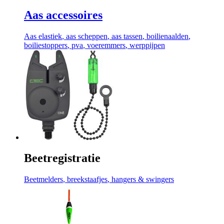
Aas accessoires
Aas elastiek
, aas scheppen
, aas tassen
, boilienaalden
,
boiliestoppers
, pva
, voeremmers
, werppijpen
Beetregistratie
Beetmelders
, breekstaafjes
, hangers & swingers