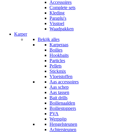
Accessoires
Complete sets
Kleding
Paraplu's
Visstoel
Waadpakken
Karper
Bekijk alles
Karperaas
Boilies
Hookbaits
Particles
Pellets
Stickmix
Vloeistoffen
Aas accessoires
Aas schep
Aas tassen
Bait drills
Boilienaalden
Boiliestoppers
PVA
Werppijp
Hengelsteunen
Achtersteunen