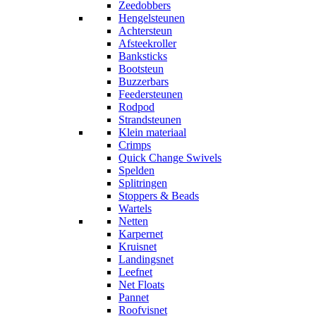
Zeedobbers
Hengelsteunen
Achtersteun
Afsteekroller
Banksticks
Bootsteun
Buzzerbars
Feedersteunen
Rodpod
Strandsteunen
Klein materiaal
Crimps
Quick Change Swivels
Spelden
Splitringen
Stoppers & Beads
Wartels
Netten
Karpernet
Kruisnet
Landingsnet
Leefnet
Net Floats
Pannet
Roofvisnet