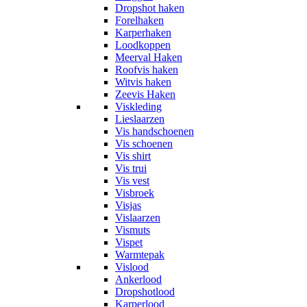
Dropshot haken
Forelhaken
Karperhaken
Loodkoppen
Meerval Haken
Roofvis haken
Witvis haken
Zeevis Haken
Viskleding
Lieslaarzen
Vis handschoenen
Vis schoenen
Vis shirt
Vis trui
Vis vest
Visbroek
Visjas
Vislaarzen
Vismuts
Vispet
Warmtepak
Vislood
Ankerlood
Dropshotlood
Karperlood