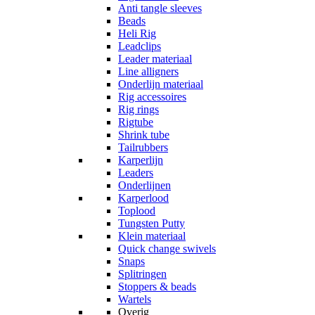
Anti tangle sleeves
Beads
Heli Rig
Leadclips
Leader materiaal
Line alligners
Onderlijn materiaal
Rig accessoires
Rig rings
Rigtube
Shrink tube
Tailrubbers
Karperlijn
Leaders
Onderlijnen
Karperlood
Toplood
Tungsten Putty
Klein materiaal
Quick change swivels
Snaps
Splitringen
Stoppers & beads
Wartels
Overig