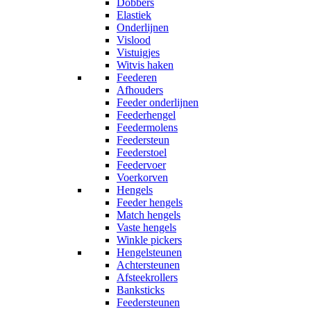
Dobbers
Elastiek
Onderlijnen
Vislood
Vistuigjes
Witvis haken
Feederen
Afhouders
Feeder onderlijnen
Feederhengel
Feedermolens
Feedersteun
Feederstoel
Feedervoer
Voerkorven
Hengels
Feeder hengels
Match hengels
Vaste hengels
Winkle pickers
Hengelsteunen
Achtersteunen
Afsteekrollers
Banksticks
Feedersteunen