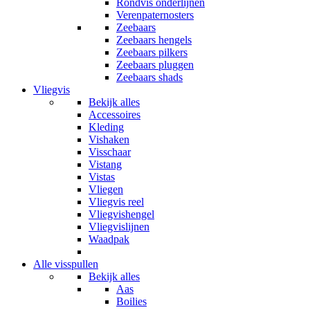
Rondvis onderlijnen
Verenpaternosters
Zeebaars
Zeebaars hengels
Zeebaars pilkers
Zeebaars pluggen
Zeebaars shads
Vliegvis
Bekijk alles
Accessoires
Kleding
Vishaken
Visschaar
Vistang
Vistas
Vliegen
Vliegvis reel
Vliegvishengel
Vliegvislijnen
Waadpak
Alle visspullen
Bekijk alles
Aas
Boilies