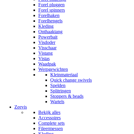
Forel pluggen
Forel spinners
Forelhaken
Forelhengels
Kleding
Onthaaktang
Powerbait
Visdoder
Visschaar
Vistang
Vistas
Waadpak
Werpgewichten
Kleinmateriaal
Quick change swivels
Spelden
Splitringen
Stoppers & beads
Wartels
Zeevis
Bekijk alles
Accessoires
Complete sets
Fileermessen
Kleding