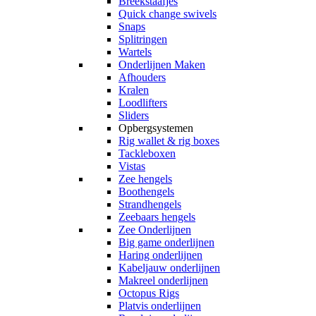
Breekstaafjes
Quick change swivels
Snaps
Splitringen
Wartels
Onderlijnen Maken
Afhouders
Kralen
Loodlifters
Sliders
Opbergsystemen
Rig wallet & rig boxes
Tackleboxen
Vistas
Zee hengels
Boothengels
Strandhengels
Zeebaars hengels
Zee Onderlijnen
Big game onderlijnen
Haring onderlijnen
Kabeljauw onderlijnen
Makreel onderlijnen
Octopus Rigs
Platvis onderlijnen