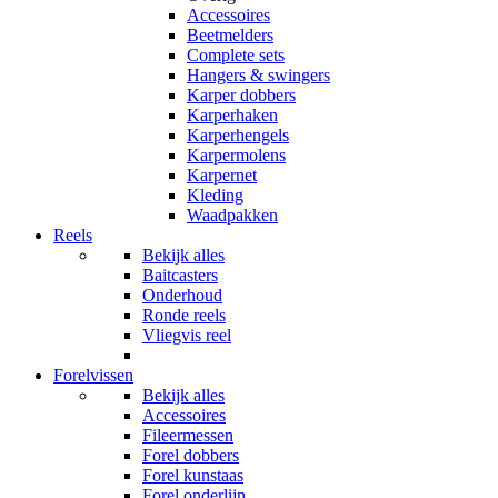
Accessoires
Beetmelders
Complete sets
Hangers & swingers
Karper dobbers
Karperhaken
Karperhengels
Karpermolens
Karpernet
Kleding
Waadpakken
Reels
Bekijk alles
Baitcasters
Onderhoud
Ronde reels
Vliegvis reel
Forelvissen
Bekijk alles
Accessoires
Fileermessen
Forel dobbers
Forel kunstaas
Forel onderlijn