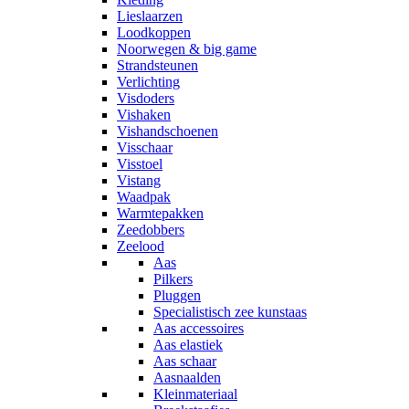
Lieslaarzen
Loodkoppen
Noorwegen & big game
Strandsteunen
Verlichting
Visdoders
Vishaken
Vishandschoenen
Visschaar
Visstoel
Vistang
Waadpak
Warmtepakken
Zeedobbers
Zeelood
Aas
Pilkers
Pluggen
Specialistisch zee kunstaas
Aas accessoires
Aas elastiek
Aas schaar
Aasnaalden
Kleinmateriaal