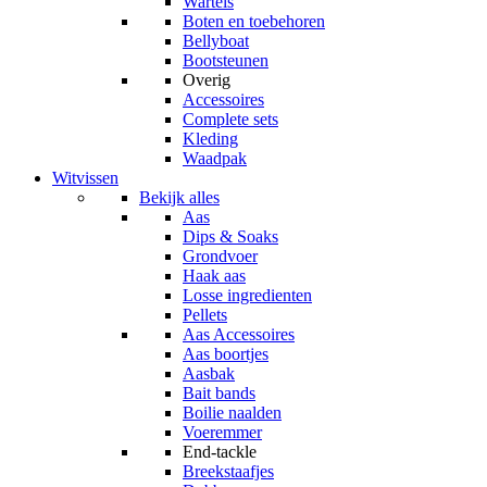
Wartels
Boten en toebehoren
Bellyboat
Bootsteunen
Overig
Accessoires
Complete sets
Kleding
Waadpak
Witvissen
Bekijk alles
Aas
Dips & Soaks
Grondvoer
Haak aas
Losse ingredienten
Pellets
Aas Accessoires
Aas boortjes
Aasbak
Bait bands
Boilie naalden
Voeremmer
End-tackle
Breekstaafjes