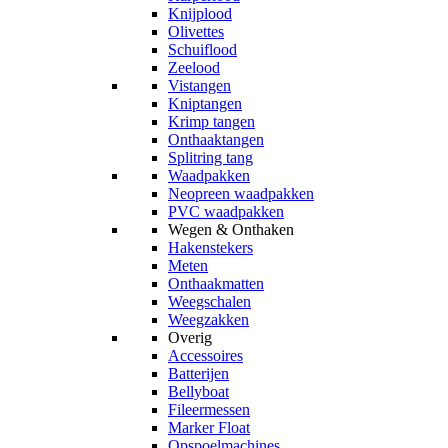
Knijplood
Olivettes
Schuiflood
Zeelood
Vistangen
Kniptangen
Krimp tangen
Onthaaktangen
Splitring tang
Waadpakken
Neopreen waadpakken
PVC waadpakken
Wegen & Onthaken
Hakenstekers
Meten
Onthaakmatten
Weegschalen
Weegzakken
Overig
Accessoires
Batterijen
Bellyboat
Fileermessen
Marker Float
Opspoelmachines