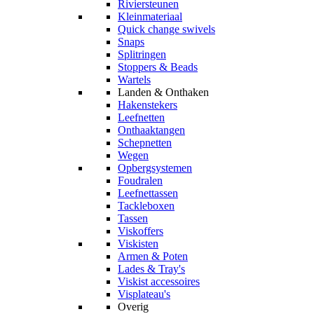
Riviersteunen
Kleinmateriaal
Quick change swivels
Snaps
Splitringen
Stoppers & Beads
Wartels
Landen & Onthaken
Hakenstekers
Leefnetten
Onthaaktangen
Schepnetten
Wegen
Opbergsystemen
Foudralen
Leefnettassen
Tackleboxen
Tassen
Viskoffers
Viskisten
Armen & Poten
Lades & Tray's
Viskist accessoires
Visplateau's
Overig