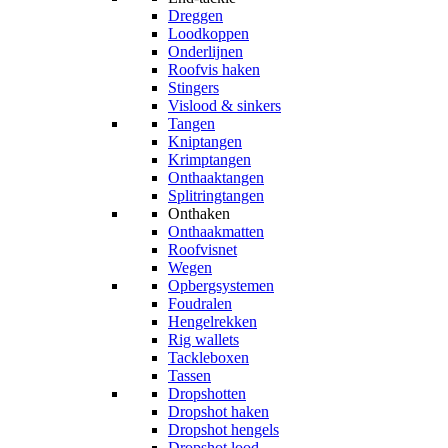
Dreggen
Loodkoppen
Onderlijnen
Roofvis haken
Stingers
Vislood & sinkers
Tangen
Kniptangen
Krimptangen
Onthaaktangen
Splitringtangen
Onthaken
Onthaakmatten
Roofvisnet
Wegen
Opbergsystemen
Foudralen
Hengelrekken
Rig wallets
Tackleboxen
Tassen
Dropshotten
Dropshot haken
Dropshot hengels
Dropshot lood