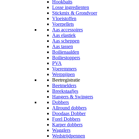
Hookbaits
Losse ingredienten
Stickmix & Grondvoer
Vloeistoffen
Voerpellets
Aas accessoires
Aas elastiek
Aas scheppen
Aas tassen
Boilienaalden
Boiliestoppers
PVA
Voeremmers
Werppijpen
Beetregistratie
Beetmelders
Breekstaafjes
Hangers & Swingers
Dobbers
Allround dobbers
Doodaas Dobber
Forel Dobbers
Karper dobbers
Wagglers
Wedstrijdpennen