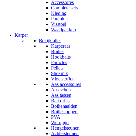
Accessoires
Complete sets
Kleding
Paraplu's
Visstoel
Waadpakken
Karper
Bekijk alles
Karperaas
Boilies
Hookbaits
Particles
Pellets
Stickmix
Vloeistoffen
Aas accessoires
Aas schep
Aas tassen
Bait drills
Boilienaalden
Boiliestoppers
PVA
Werppijp
Hengelsteunen
Achtersteunen