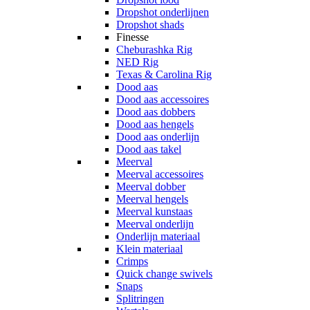
Dropshot onderlijnen
Dropshot shads
Finesse
Cheburashka Rig
NED Rig
Texas & Carolina Rig
Dood aas
Dood aas accessoires
Dood aas dobbers
Dood aas hengels
Dood aas onderlijn
Dood aas takel
Meerval
Meerval accessoires
Meerval dobber
Meerval hengels
Meerval kunstaas
Meerval onderlijn
Onderlijn materiaal
Klein materiaal
Crimps
Quick change swivels
Snaps
Splitringen