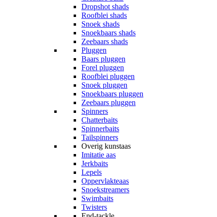
Dropshot shads
Roofblei shads
Snoek shads
Snoekbaars shads
Zeebaars shads
Pluggen
Baars pluggen
Forel pluggen
Roofblei pluggen
Snoek pluggen
Snoekbaars pluggen
Zeebaars pluggen
Spinners
Chatterbaits
Spinnerbaits
Tailspinners
Overig kunstaas
Imitatie aas
Jerkbaits
Lepels
Oppervlakteaas
Snoekstreamers
Swimbaits
Twisters
End-tackle