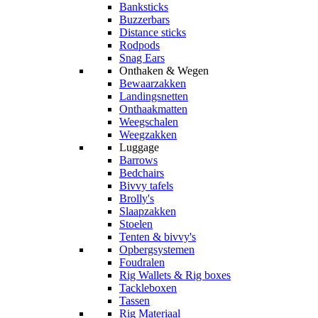
Banksticks
Buzzerbars
Distance sticks
Rodpods
Snag Ears
Onthaken & Wegen
Bewaarzakken
Landingsnetten
Onthaakmatten
Weegschalen
Weegzakken
Luggage
Barrows
Bedchairs
Bivvy tafels
Brolly's
Slaapzakken
Stoelen
Tenten & bivvy's
Opbergsystemen
Foudralen
Rig Wallets & Rig boxes
Tackleboxen
Tassen
Rig Materiaal