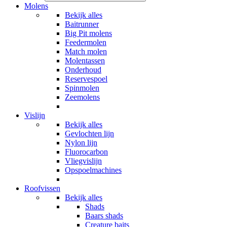
Molens
Bekijk alles
Baitrunner
Big Pit molens
Feedermolen
Match molen
Molentassen
Onderhoud
Reservespoel
Spinmolen
Zeemolens
Vislijn
Bekijk alles
Gevlochten lijn
Nylon lijn
Fluorocarbon
Vliegvislijn
Opspoelmachines
Roofvissen
Bekijk alles
Shads
Baars shads
Creature baits