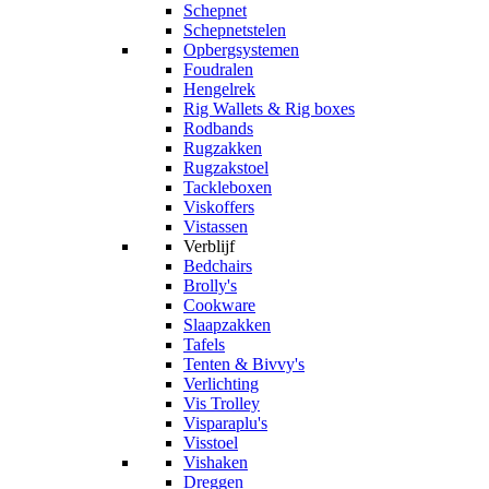
Schepnet
Schepnetstelen
Opbergsystemen
Foudralen
Hengelrek
Rig Wallets & Rig boxes
Rodbands
Rugzakken
Rugzakstoel
Tackleboxen
Viskoffers
Vistassen
Verblijf
Bedchairs
Brolly's
Cookware
Slaapzakken
Tafels
Tenten & Bivvy's
Verlichting
Vis Trolley
Visparaplu's
Visstoel
Vishaken
Dreggen