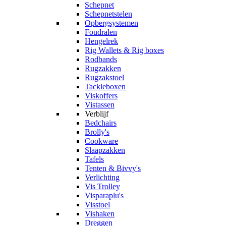
Schepnet
Schepnetstelen
Opbergsystemen
Foudralen
Hengelrek
Rig Wallets & Rig boxes
Rodbands
Rugzakken
Rugzakstoel
Tackleboxen
Viskoffers
Vistassen
Verblijf
Bedchairs
Brolly's
Cookware
Slaapzakken
Tafels
Tenten & Bivvy's
Verlichting
Vis Trolley
Visparaplu's
Visstoel
Vishaken
Dreggen