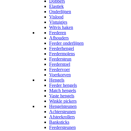
Dobbers
Elastiek
Onderlijnen
Vislood
Vistuigjes
Witvis haken
Feederen
Afhouders
Feeder onderlijnen
Feederhengel
Feedermolens
Feedersteun
Feederstoel
Feedervoer
Voerkorven
Hengels
Feeder hengels
Match hengels
Vaste hengels
Winkle pickers
Hengelsteunen
Achtersteunen
Afsteekrollers
Banksticks
Feedersteunen