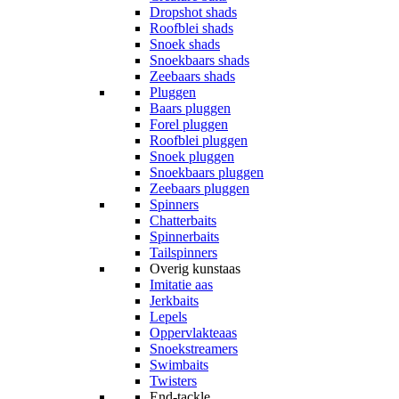
Dropshot shads
Roofblei shads
Snoek shads
Snoekbaars shads
Zeebaars shads
Pluggen
Baars pluggen
Forel pluggen
Roofblei pluggen
Snoek pluggen
Snoekbaars pluggen
Zeebaars pluggen
Spinners
Chatterbaits
Spinnerbaits
Tailspinners
Overig kunstaas
Imitatie aas
Jerkbaits
Lepels
Oppervlakteaas
Snoekstreamers
Swimbaits
Twisters
End-tackle