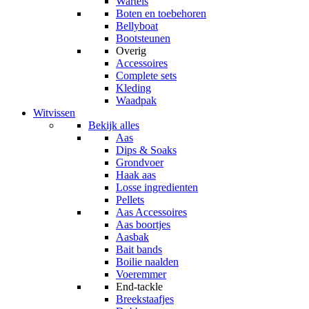
Wartels
Boten en toebehoren
Bellyboat
Bootsteunen
Overig
Accessoires
Complete sets
Kleding
Waadpak
Witvissen
Bekijk alles
Aas
Dips & Soaks
Grondvoer
Haak aas
Losse ingredienten
Pellets
Aas Accessoires
Aas boortjes
Aasbak
Bait bands
Boilie naalden
Voeremmer
End-tackle
Breekstaafjes