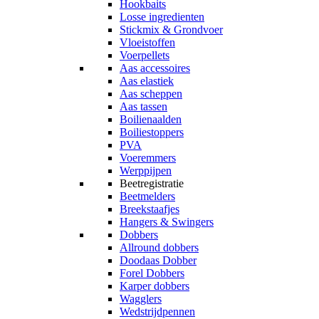
Hookbaits
Losse ingredienten
Stickmix & Grondvoer
Vloeistoffen
Voerpellets
Aas accessoires
Aas elastiek
Aas scheppen
Aas tassen
Boilienaalden
Boiliestoppers
PVA
Voeremmers
Werppijpen
Beetregistratie
Beetmelders
Breekstaafjes
Hangers & Swingers
Dobbers
Allround dobbers
Doodaas Dobber
Forel Dobbers
Karper dobbers
Wagglers
Wedstrijdpennen