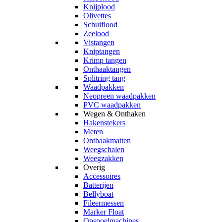
Knijplood
Olivettes
Schuiflood
Zeelood
Vistangen
Kniptangen
Krimp tangen
Onthaaktangen
Splitring tang
Waadpakken
Neopreen waadpakken
PVC waadpakken
Wegen & Onthaken
Hakenstekers
Meten
Onthaakmatten
Weegschalen
Weegzakken
Overig
Accessoires
Batterijen
Bellyboat
Fileermessen
Marker Float
Opspoelmachines