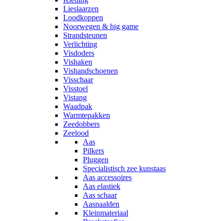
Lieslaarzen
Loodkoppen
Noorwegen & big game
Strandsteunen
Verlichting
Visdoders
Vishaken
Vishandschoenen
Visschaar
Visstoel
Vistang
Waadpak
Warmtepakken
Zeedobbers
Zeelood
Aas
Pilkers
Pluggen
Specialistisch zee kunstaas
Aas accessoires
Aas elastiek
Aas schaar
Aasnaalden
Kleinmateriaal