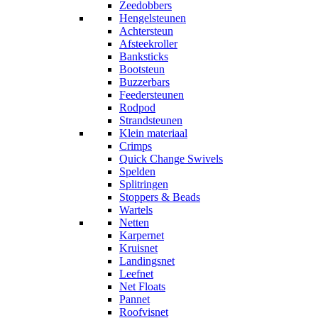
Zeedobbers
Hengelsteunen
Achtersteun
Afsteekroller
Banksticks
Bootsteun
Buzzerbars
Feedersteunen
Rodpod
Strandsteunen
Klein materiaal
Crimps
Quick Change Swivels
Spelden
Splitringen
Stoppers & Beads
Wartels
Netten
Karpernet
Kruisnet
Landingsnet
Leefnet
Net Floats
Pannet
Roofvisnet