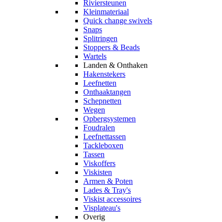
Riviersteunen
Kleinmateriaal
Quick change swivels
Snaps
Splitringen
Stoppers & Beads
Wartels
Landen & Onthaken
Hakenstekers
Leefnetten
Onthaaktangen
Schepnetten
Wegen
Opbergsystemen
Foudralen
Leefnettassen
Tackleboxen
Tassen
Viskoffers
Viskisten
Armen & Poten
Lades & Tray's
Viskist accessoires
Visplateau's
Overig