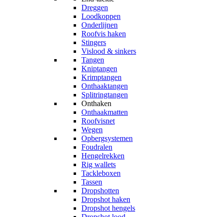
Dreggen
Loodkoppen
Onderlijnen
Roofvis haken
Stingers
Vislood & sinkers
Tangen
Kniptangen
Krimptangen
Onthaaktangen
Splitringtangen
Onthaken
Onthaakmatten
Roofvisnet
Wegen
Opbergsystemen
Foudralen
Hengelrekken
Rig wallets
Tackleboxen
Tassen
Dropshotten
Dropshot haken
Dropshot hengels
Dropshot lood