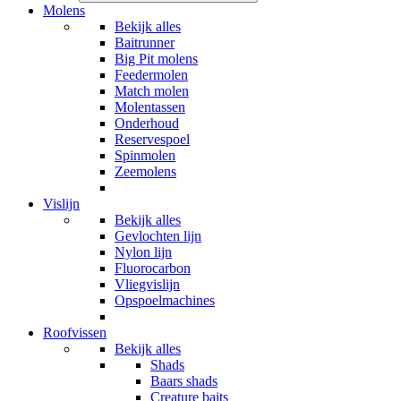
Molens
Bekijk alles
Baitrunner
Big Pit molens
Feedermolen
Match molen
Molentassen
Onderhoud
Reservespoel
Spinmolen
Zeemolens
Vislijn
Bekijk alles
Gevlochten lijn
Nylon lijn
Fluorocarbon
Vliegvislijn
Opspoelmachines
Roofvissen
Bekijk alles
Shads
Baars shads
Creature baits