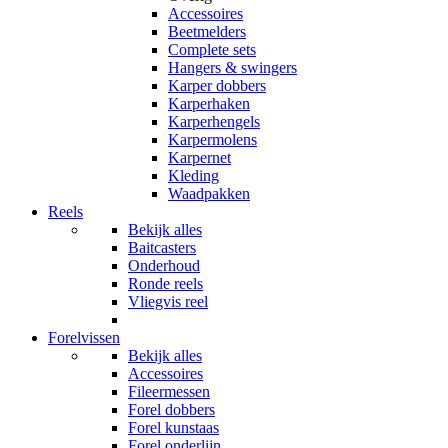
Accessoires
Beetmelders
Complete sets
Hangers & swingers
Karper dobbers
Karperhaken
Karperhengels
Karpermolens
Karpernet
Kleding
Waadpakken
Reels
Bekijk alles
Baitcasters
Onderhoud
Ronde reels
Vliegvis reel
Forelvissen
Bekijk alles
Accessoires
Fileermessen
Forel dobbers
Forel kunstaas
Forel onderlijn