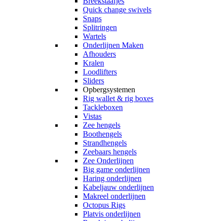
Breekstaafjes
Quick change swivels
Snaps
Splitringen
Wartels
Onderlijnen Maken
Afhouders
Kralen
Loodlifters
Sliders
Opbergsystemen
Rig wallet & rig boxes
Tackleboxen
Vistas
Zee hengels
Boothengels
Strandhengels
Zeebaars hengels
Zee Onderlijnen
Big game onderlijnen
Haring onderlijnen
Kabeljauw onderlijnen
Makreel onderlijnen
Octopus Rigs
Platvis onderlijnen