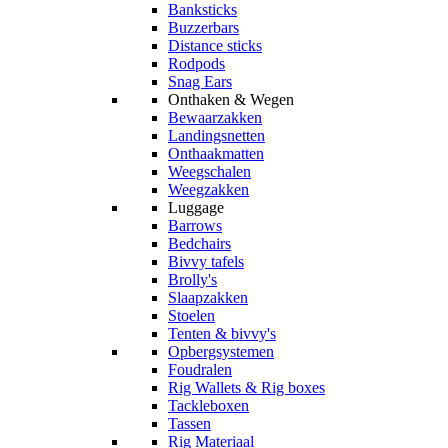
Banksticks
Buzzerbars
Distance sticks
Rodpods
Snag Ears
Onthaken & Wegen
Bewaarzakken
Landingsnetten
Onthaakmatten
Weegschalen
Weegzakken
Luggage
Barrows
Bedchairs
Bivvy tafels
Brolly's
Slaapzakken
Stoelen
Tenten & bivvy's
Opbergsystemen
Foudralen
Rig Wallets & Rig boxes
Tackleboxen
Tassen
Rig Materiaal