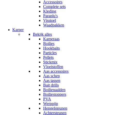
Accessoires
Complete sets
Kleding
Paraplu's
Visstoel
Waadpakken
Karper
Bekijk alles
Karperaas
Boilies
Hookbaits
Particles
Pellets
Stickmix
Vloeistoffen
Aas accessoires
Aas schep
Aas tassen
Bait drills
Boilienaalden
Boiliestoppers
PVA
Werppijp
Hengelsteunen
Achtersteunen