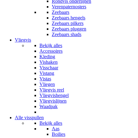
Rondvis onderlijnen
Verenpaternosters
Zeebaars
Zeebaars hengels
Zeebaars pilkers
Zeebaars pluggen
Zeebaars shads
Vliegvis
Bekijk alles
Accessoires
Kleding
Vishaken
Visschaar
Vistang
Vistas
Vliegen
Vliegvis reel
Vliegvishengel
Vliegvislijnen
Waadpak
Alle visspullen
Bekijk alles
Aas
Boilies