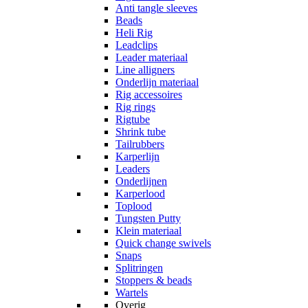
Anti tangle sleeves
Beads
Heli Rig
Leadclips
Leader materiaal
Line alligners
Onderlijn materiaal
Rig accessoires
Rig rings
Rigtube
Shrink tube
Tailrubbers
Karperlijn
Leaders
Onderlijnen
Karperlood
Toplood
Tungsten Putty
Klein materiaal
Quick change swivels
Snaps
Splitringen
Stoppers & beads
Wartels
Overig