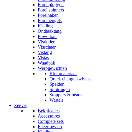
Forel pluggen
Forel spinners
Forelhaken
Forelhengels
Kleding
Onthaaktang
Powerbait
Visdoder
Visschaar
Vistang
Vistas
Waadpak
Werpgewichten
Kleinmateriaal
Quick change swivels
Spelden
Splitringen
Stoppers & beads
Wartels
Zeevis
Bekijk alles
Accessoires
Complete sets
Fileermessen
Kleding