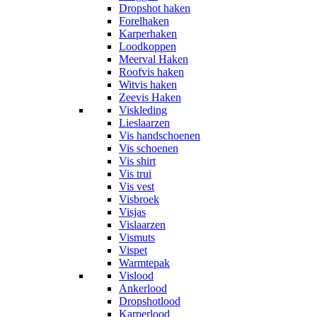
Dropshot haken
Forelhaken
Karperhaken
Loodkoppen
Meerval Haken
Roofvis haken
Witvis haken
Zeevis Haken
Viskleding
Lieslaarzen
Vis handschoenen
Vis schoenen
Vis shirt
Vis trui
Vis vest
Visbroek
Visjas
Vislaarzen
Vismuts
Vispet
Warmtepak
Vislood
Ankerlood
Dropshotlood
Karperlood