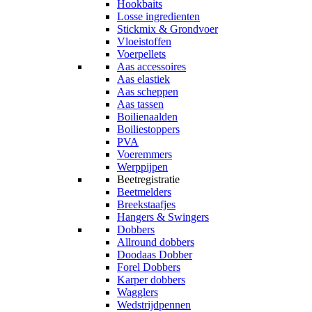
Hookbaits
Losse ingredienten
Stickmix & Grondvoer
Vloeistoffen
Voerpellets
Aas accessoires
Aas elastiek
Aas scheppen
Aas tassen
Boilienaalden
Boiliestoppers
PVA
Voeremmers
Werppijpen
Beetregistratie
Beetmelders
Breekstaafjes
Hangers & Swingers
Dobbers
Allround dobbers
Doodaas Dobber
Forel Dobbers
Karper dobbers
Wagglers
Wedstrijdpennen