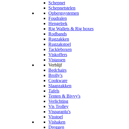
Schepnet
Schepnetstelen
Opbergsystemen
Foudralen
Hengelrek
Rig Wallets & Rig boxes
Rodbands
Rugzakken
Rugzakstoel
Tackleboxen
Viskoffers
Vistassen
Verblijf
Bedchairs
Brolly's
Cookware
Slaapzakken
Tafels
Tenten & Bivvy's
Verlichting
Vis Trolley
Visparaplu's
Visstoel
Vishaken
Dreggen