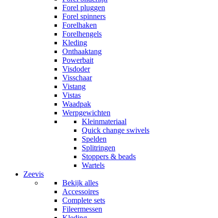
Forel pluggen
Forel spinners
Forelhaken
Forelhengels
Kleding
Onthaaktang
Powerbait
Visdoder
Visschaar
Vistang
Vistas
Waadpak
Werpgewichten
Kleinmateriaal
Quick change swivels
Spelden
Splitringen
Stoppers & beads
Wartels
Zeevis
Bekijk alles
Accessoires
Complete sets
Fileermessen
Kleding