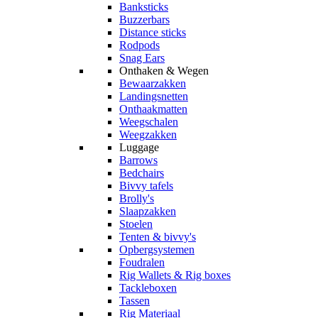
Banksticks
Buzzerbars
Distance sticks
Rodpods
Snag Ears
Onthaken & Wegen
Bewaarzakken
Landingsnetten
Onthaakmatten
Weegschalen
Weegzakken
Luggage
Barrows
Bedchairs
Bivvy tafels
Brolly's
Slaapzakken
Stoelen
Tenten & bivvy's
Opbergsystemen
Foudralen
Rig Wallets & Rig boxes
Tackleboxen
Tassen
Rig Materiaal