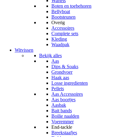
Wartels
Boten en toebehoren
Bellyboat
Bootsteunen
Overig
Accessoires
Complete sets
Kleding
Waadpak
Witvissen
Bekijk alles
Aas
Dips & Soaks
Grondvoer
Haak aas
Losse ingredienten
Pellets
Aas Accessoires
Aas boortjes
Aasbak
Bait bands
Boilie naalden
Voeremmer
End-tackle
Breekstaafjes