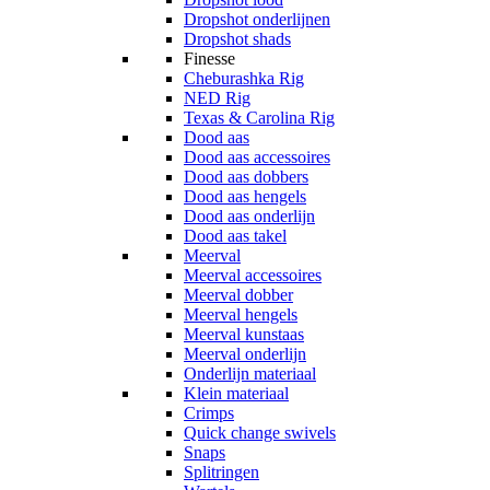
Dropshot onderlijnen
Dropshot shads
Finesse
Cheburashka Rig
NED Rig
Texas & Carolina Rig
Dood aas
Dood aas accessoires
Dood aas dobbers
Dood aas hengels
Dood aas onderlijn
Dood aas takel
Meerval
Meerval accessoires
Meerval dobber
Meerval hengels
Meerval kunstaas
Meerval onderlijn
Onderlijn materiaal
Klein materiaal
Crimps
Quick change swivels
Snaps
Splitringen