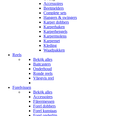
Accessoires
Beetmelders
Complete sets
Hangers & swingers
Karper dobbers
Karperhaken
Karperhengels
Karpermolens
Karpernet
Kleding
Waadpakken
Reels
Bekijk alles
Baitcasters
Onderhoud
Ronde reels
Vliegvis reel
Forelvissen
Bekijk alles
Accessoires
Fileermessen
Forel dobbers
Forel kunstaas
Forel onderlijn