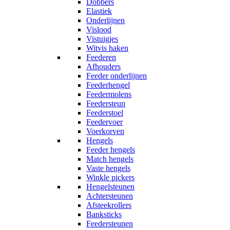
Dobbers
Elastiek
Onderlijnen
Vislood
Vistuigjes
Witvis haken
Feederen
Afhouders
Feeder onderlijnen
Feederhengel
Feedermolens
Feedersteun
Feederstoel
Feedervoer
Voerkorven
Hengels
Feeder hengels
Match hengels
Vaste hengels
Winkle pickers
Hengelsteunen
Achtersteunen
Afsteekrollers
Banksticks
Feedersteunen