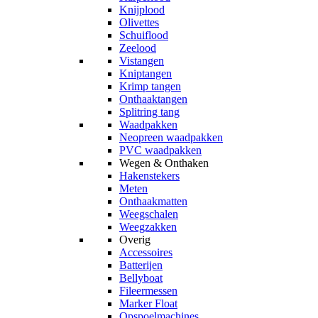
Knijplood
Olivettes
Schuiflood
Zeelood
Vistangen
Kniptangen
Krimp tangen
Onthaaktangen
Splitring tang
Waadpakken
Neopreen waadpakken
PVC waadpakken
Wegen & Onthaken
Hakenstekers
Meten
Onthaakmatten
Weegschalen
Weegzakken
Overig
Accessoires
Batterijen
Bellyboat
Fileermessen
Marker Float
Opspoelmachines