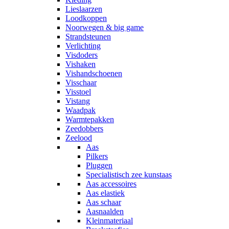
Lieslaarzen
Loodkoppen
Noorwegen & big game
Strandsteunen
Verlichting
Visdoders
Vishaken
Vishandschoenen
Visschaar
Visstoel
Vistang
Waadpak
Warmtepakken
Zeedobbers
Zeelood
Aas
Pilkers
Pluggen
Specialistisch zee kunstaas
Aas accessoires
Aas elastiek
Aas schaar
Aasnaalden
Kleinmateriaal