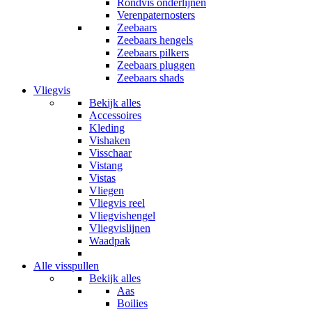
Rondvis onderlijnen
Verenpaternosters
Zeebaars
Zeebaars hengels
Zeebaars pilkers
Zeebaars pluggen
Zeebaars shads
Vliegvis
Bekijk alles
Accessoires
Kleding
Vishaken
Visschaar
Vistang
Vistas
Vliegen
Vliegvis reel
Vliegvishengel
Vliegvislijnen
Waadpak
Alle visspullen
Bekijk alles
Aas
Boilies