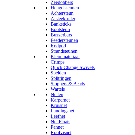
Zeedobbers
Hengelsteunen
Achtersteun
Afsteekroller
Banksticks
Bootsteun
Buzzerbars
Feedersteunen
Rodpod
Strandsteunen
Klein materiaal
Crimps
Quick Change Swivels
Spelden
Splitringen
Stoppers & Beads
Wartels
Netten
Karpernet
Kruisnet
Landingsnet
Leefnet
Net Floats
Pannet
Roofvisnet