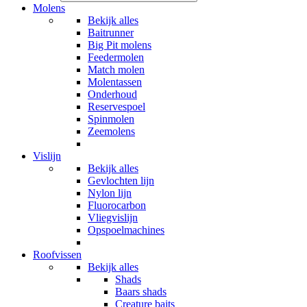
Molens
Bekijk alles
Baitrunner
Big Pit molens
Feedermolen
Match molen
Molentassen
Onderhoud
Reservespoel
Spinmolen
Zeemolens
Vislijn
Bekijk alles
Gevlochten lijn
Nylon lijn
Fluorocarbon
Vliegvislijn
Opspoelmachines
Roofvissen
Bekijk alles
Shads
Baars shads
Creature baits