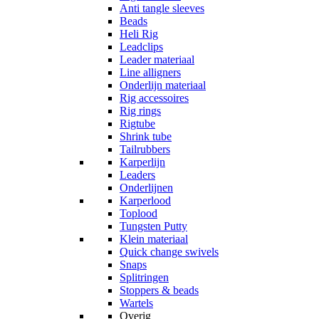
Anti tangle sleeves
Beads
Heli Rig
Leadclips
Leader materiaal
Line alligners
Onderlijn materiaal
Rig accessoires
Rig rings
Rigtube
Shrink tube
Tailrubbers
Karperlijn
Leaders
Onderlijnen
Karperlood
Toplood
Tungsten Putty
Klein materiaal
Quick change swivels
Snaps
Splitringen
Stoppers & beads
Wartels
Overig