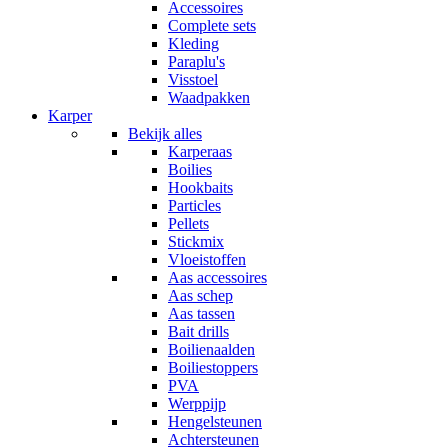
Accessoires
Complete sets
Kleding
Paraplu's
Visstoel
Waadpakken
Karper
Bekijk alles
Karperaas
Boilies
Hookbaits
Particles
Pellets
Stickmix
Vloeistoffen
Aas accessoires
Aas schep
Aas tassen
Bait drills
Boilienaalden
Boiliestoppers
PVA
Werppijp
Hengelsteunen
Achtersteunen