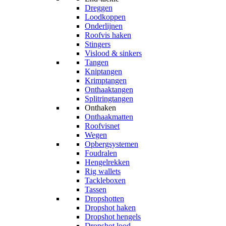
Dreggen
Loodkoppen
Onderlijnen
Roofvis haken
Stingers
Vislood & sinkers
Tangen
Kniptangen
Krimptangen
Onthaaktangen
Splitringtangen
Onthaken
Onthaakmatten
Roofvisnet
Wegen
Opbergsystemen
Foudralen
Hengelrekken
Rig wallets
Tackleboxen
Tassen
Dropshotten
Dropshot haken
Dropshot hengels
Dropshot lood