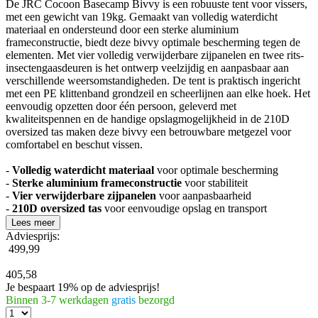
De JRC Cocoon Basecamp Bivvy is een robuuste tent voor vissers,
met een gewicht van 19kg. Gemaakt van volledig waterdicht
materiaal en ondersteund door een sterke aluminium
frameconstructie, biedt deze bivvy optimale bescherming tegen de
elementen. Met vier volledig verwijderbare zijpanelen en twee rits-
insectengaasdeuren is het ontwerp veelzijdig en aanpasbaar aan
verschillende weersomstandigheden. De tent is praktisch ingericht
met een PE klittenband grondzeil en scheerlijnen aan elke hoek. Het
eenvoudig opzetten door één persoon, geleverd met
kwaliteitspennen en de handige opslagmogelijkheid in de 210D
oversized tas maken deze bivvy een betrouwbare metgezel voor
comfortabel en beschut vissen.
-
Volledig waterdicht materiaal
voor optimale bescherming
-
Sterke aluminium frameconstructie
voor stabiliteit
-
Vier verwijderbare zijpanelen
voor aanpasbaarheid
-
210D oversized tas
voor eenvoudige opslag en transport
Lees meer
Adviesprijs:
499,99
405,58
Je bespaart 19% op de adviesprijs!
Binnen 3-7 werkdagen
gratis
bezorgd