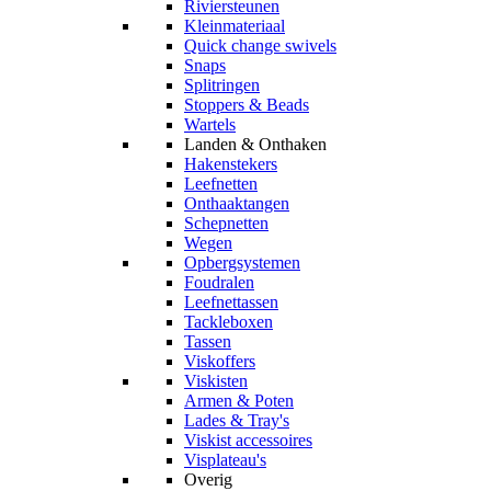
Riviersteunen
Kleinmateriaal
Quick change swivels
Snaps
Splitringen
Stoppers & Beads
Wartels
Landen & Onthaken
Hakenstekers
Leefnetten
Onthaaktangen
Schepnetten
Wegen
Opbergsystemen
Foudralen
Leefnettassen
Tackleboxen
Tassen
Viskoffers
Viskisten
Armen & Poten
Lades & Tray's
Viskist accessoires
Visplateau's
Overig