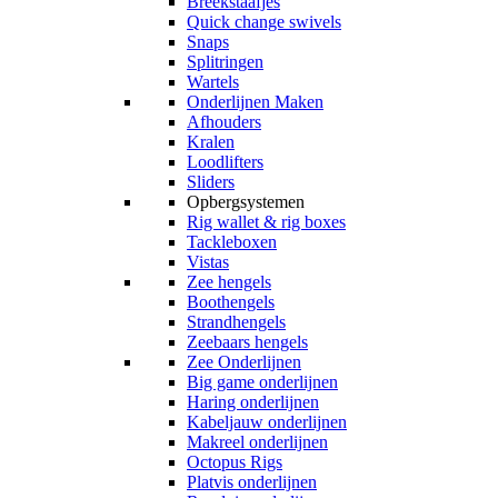
Breekstaafjes
Quick change swivels
Snaps
Splitringen
Wartels
Onderlijnen Maken
Afhouders
Kralen
Loodlifters
Sliders
Opbergsystemen
Rig wallet & rig boxes
Tackleboxen
Vistas
Zee hengels
Boothengels
Strandhengels
Zeebaars hengels
Zee Onderlijnen
Big game onderlijnen
Haring onderlijnen
Kabeljauw onderlijnen
Makreel onderlijnen
Octopus Rigs
Platvis onderlijnen