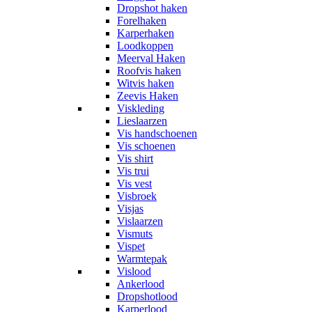
Dropshot haken
Forelhaken
Karperhaken
Loodkoppen
Meerval Haken
Roofvis haken
Witvis haken
Zeevis Haken
Viskleding
Lieslaarzen
Vis handschoenen
Vis schoenen
Vis shirt
Vis trui
Vis vest
Visbroek
Visjas
Vislaarzen
Vismuts
Vispet
Warmtepak
Vislood
Ankerlood
Dropshotlood
Karperlood