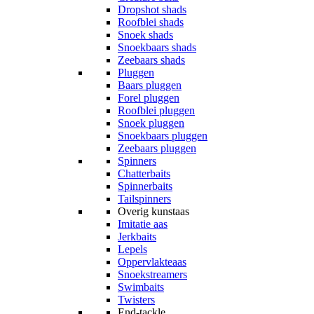
Dropshot shads
Roofblei shads
Snoek shads
Snoekbaars shads
Zeebaars shads
Pluggen
Baars pluggen
Forel pluggen
Roofblei pluggen
Snoek pluggen
Snoekbaars pluggen
Zeebaars pluggen
Spinners
Chatterbaits
Spinnerbaits
Tailspinners
Overig kunstaas
Imitatie aas
Jerkbaits
Lepels
Oppervlakteaas
Snoekstreamers
Swimbaits
Twisters
End-tackle