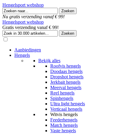
Hengelsport webshop
Nu gratis verzending vanaf € 99!
Hengelsport webshop
Gratis verzending vanaf € 99!
Aanbiedingen
Hengels
Bekijk alles
Roofvis hengels
Doodaas hengels
Dropshot hengels
Jerkbait hengels
Meerval hengels
Reel hengels
Spinhengels
Ultra light hengels
Verticaal hengels
Witvis hengels
Feederhengels
Match hengels
Vaste hengels