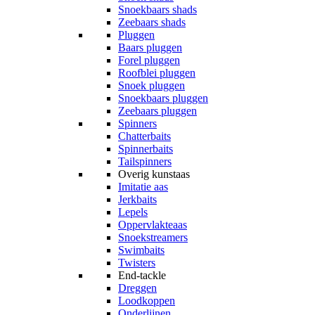
Snoekbaars shads
Zeebaars shads
Pluggen
Baars pluggen
Forel pluggen
Roofblei pluggen
Snoek pluggen
Snoekbaars pluggen
Zeebaars pluggen
Spinners
Chatterbaits
Spinnerbaits
Tailspinners
Overig kunstaas
Imitatie aas
Jerkbaits
Lepels
Oppervlakteaas
Snoekstreamers
Swimbaits
Twisters
End-tackle
Dreggen
Loodkoppen
Onderlijnen