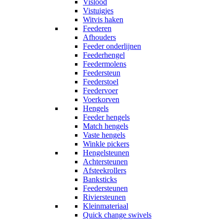
Vislood
Vistuigjes
Witvis haken
Feederen
Afhouders
Feeder onderlijnen
Feederhengel
Feedermolens
Feedersteun
Feederstoel
Feedervoer
Voerkorven
Hengels
Feeder hengels
Match hengels
Vaste hengels
Winkle pickers
Hengelsteunen
Achtersteunen
Afsteekrollers
Banksticks
Feedersteunen
Riviersteunen
Kleinmateriaal
Quick change swivels