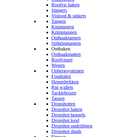
Roofvis haken
Stingers
Vislood & sinkers
Tangen
Kniptangen
Krimptangen
Onthaaktangen
Splitringtangen
Onthaken
Onthaakmatten
Roofvisnet
Wegen
Opbergsystemen
Foudralen
Hengelrekken
Rig wallets
Tackleboxen
Tassen
Dropshotten
Dropshot haken
Dropshot hengels
Dropshot lood
Dropshot onderlijnen
Dropshot shads
Finesse