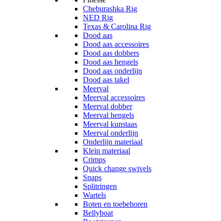
Cheburashka Rig
NED Rig
Texas & Carolina Rig
Dood aas
Dood aas accessoires
Dood aas dobbers
Dood aas hengels
Dood aas onderlijn
Dood aas takel
Meerval
Meerval accessoires
Meerval dobber
Meerval hengels
Meerval kunstaas
Meerval onderlijn
Onderlijn materiaal
Klein materiaal
Crimps
Quick change swivels
Snaps
Splitringen
Wartels
Boten en toebehoren
Bellyboat