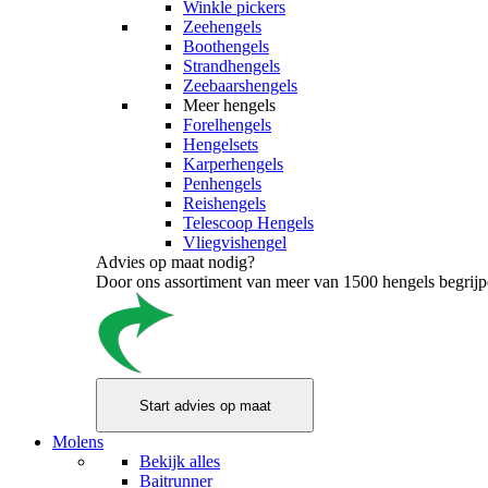
Winkle pickers
Zeehengels
Boothengels
Strandhengels
Zeebaarshengels
Meer hengels
Forelhengels
Hengelsets
Karperhengels
Penhengels
Reishengels
Telescoop Hengels
Vliegvishengel
Advies op maat nodig?
Door ons assortiment van meer van 1500 hengels begrijpen
Molens
Bekijk alles
Baitrunner