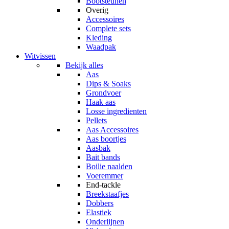
Bootsteunen
Overig
Accessoires
Complete sets
Kleding
Waadpak
Witvissen
Bekijk alles
Aas
Dips & Soaks
Grondvoer
Haak aas
Losse ingredienten
Pellets
Aas Accessoires
Aas boortjes
Aasbak
Bait bands
Boilie naalden
Voeremmer
End-tackle
Breekstaafjes
Dobbers
Elastiek
Onderlijnen