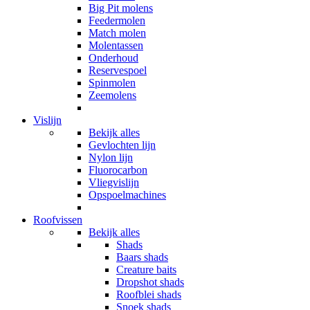
Big Pit molens
Feedermolen
Match molen
Molentassen
Onderhoud
Reservespoel
Spinmolen
Zeemolens
Vislijn
Bekijk alles
Gevlochten lijn
Nylon lijn
Fluorocarbon
Vliegvislijn
Opspoelmachines
Roofvissen
Bekijk alles
Shads
Baars shads
Creature baits
Dropshot shads
Roofblei shads
Snoek shads