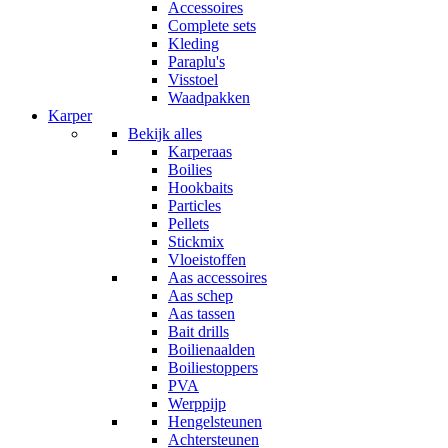
Accessoires
Complete sets
Kleding
Paraplu's
Visstoel
Waadpakken
Karper
Bekijk alles
Karperaas
Boilies
Hookbaits
Particles
Pellets
Stickmix
Vloeistoffen
Aas accessoires
Aas schep
Aas tassen
Bait drills
Boilienaalden
Boiliestoppers
PVA
Werppijp
Hengelsteunen
Achtersteunen