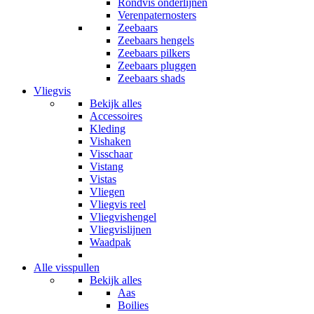
Rondvis onderlijnen
Verenpaternosters
Zeebaars
Zeebaars hengels
Zeebaars pilkers
Zeebaars pluggen
Zeebaars shads
Vliegvis
Bekijk alles
Accessoires
Kleding
Vishaken
Visschaar
Vistang
Vistas
Vliegen
Vliegvis reel
Vliegvishengel
Vliegvislijnen
Waadpak
Alle visspullen
Bekijk alles
Aas
Boilies