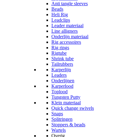
Anti tangle sleeves
Beads
Heli Rig
Leadclips
Leader materiaal
Line alligners
Onderlijn materiaal
Rig accessoires
Rig rings
Rigtube
Shrink tube
Tailrubbers
Karperlijn
Leaders
Onderlijnen
Karperlood
Toplood
Tungsten Putty
Klein materiaal
Quick change swivels
Snaps
Splitringen
Stoppers & beads
Wartels
Overig