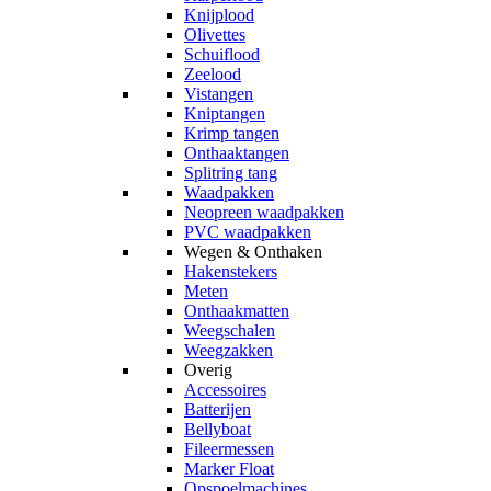
Knijplood
Olivettes
Schuiflood
Zeelood
Vistangen
Kniptangen
Krimp tangen
Onthaaktangen
Splitring tang
Waadpakken
Neopreen waadpakken
PVC waadpakken
Wegen & Onthaken
Hakenstekers
Meten
Onthaakmatten
Weegschalen
Weegzakken
Overig
Accessoires
Batterijen
Bellyboat
Fileermessen
Marker Float
Opspoelmachines