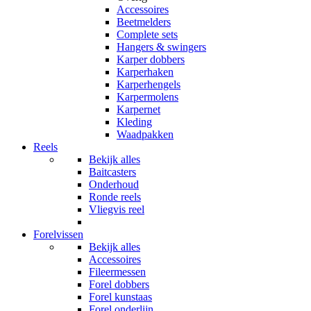
Accessoires
Beetmelders
Complete sets
Hangers & swingers
Karper dobbers
Karperhaken
Karperhengels
Karpermolens
Karpernet
Kleding
Waadpakken
Reels
Bekijk alles
Baitcasters
Onderhoud
Ronde reels
Vliegvis reel
Forelvissen
Bekijk alles
Accessoires
Fileermessen
Forel dobbers
Forel kunstaas
Forel onderlijn