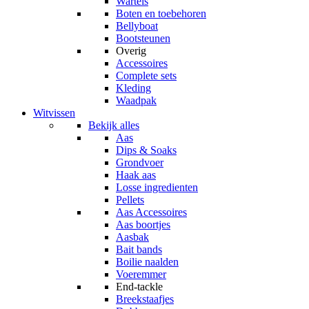
Wartels
Boten en toebehoren
Bellyboat
Bootsteunen
Overig
Accessoires
Complete sets
Kleding
Waadpak
Witvissen
Bekijk alles
Aas
Dips & Soaks
Grondvoer
Haak aas
Losse ingredienten
Pellets
Aas Accessoires
Aas boortjes
Aasbak
Bait bands
Boilie naalden
Voeremmer
End-tackle
Breekstaafjes