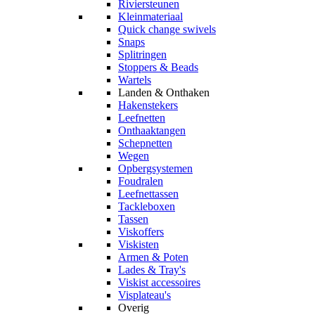
Riviersteunen
Kleinmateriaal
Quick change swivels
Snaps
Splitringen
Stoppers & Beads
Wartels
Landen & Onthaken
Hakenstekers
Leefnetten
Onthaaktangen
Schepnetten
Wegen
Opbergsystemen
Foudralen
Leefnettassen
Tackleboxen
Tassen
Viskoffers
Viskisten
Armen & Poten
Lades & Tray's
Viskist accessoires
Visplateau's
Overig