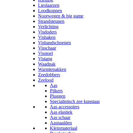
Lieslaarzen
Loodkoppen
Noorwegen & big game
Strandsteunen
Verlichting
Visdoders
Vishaken
Vishandschoenen
Visschaar
Visstoel
Vistang
Waadpak
Warmtepakken
Zeedobbers
Zeelood
Aas
Pilkers
Pluggen
Specialistisch zee kunstaas
Aas accessoires
Aas elastiek
Aas schaar
Aasnaalden
Kleinmateriaal