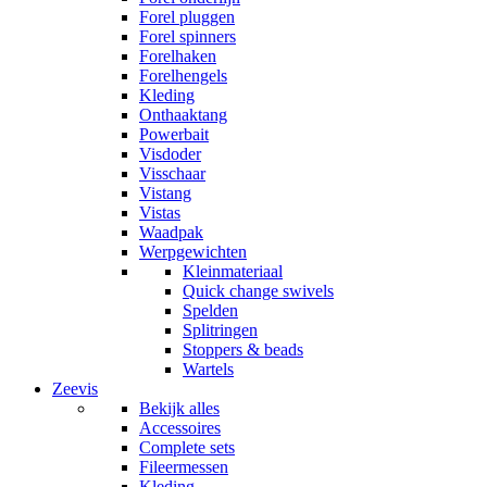
Forel pluggen
Forel spinners
Forelhaken
Forelhengels
Kleding
Onthaaktang
Powerbait
Visdoder
Visschaar
Vistang
Vistas
Waadpak
Werpgewichten
Kleinmateriaal
Quick change swivels
Spelden
Splitringen
Stoppers & beads
Wartels
Zeevis
Bekijk alles
Accessoires
Complete sets
Fileermessen
Kleding