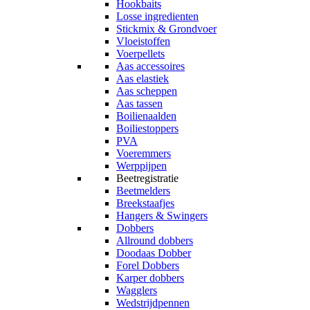
Hookbaits
Losse ingredienten
Stickmix & Grondvoer
Vloeistoffen
Voerpellets
Aas accessoires
Aas elastiek
Aas scheppen
Aas tassen
Boilienaalden
Boiliestoppers
PVA
Voeremmers
Werppijpen
Beetregistratie
Beetmelders
Breekstaafjes
Hangers & Swingers
Dobbers
Allround dobbers
Doodaas Dobber
Forel Dobbers
Karper dobbers
Wagglers
Wedstrijdpennen