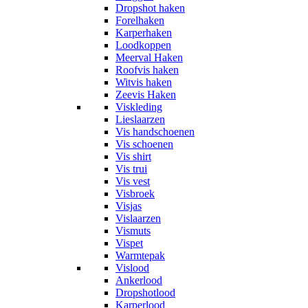
Dropshot haken
Forelhaken
Karperhaken
Loodkoppen
Meerval Haken
Roofvis haken
Witvis haken
Zeevis Haken
Viskleding
Lieslaarzen
Vis handschoenen
Vis schoenen
Vis shirt
Vis trui
Vis vest
Visbroek
Visjas
Vislaarzen
Vismuts
Vispet
Warmtepak
Vislood
Ankerlood
Dropshotlood
Karperlood