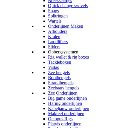
Breekstaafjes
Quick change swivels
Snaps
Splitringen
Wartels
Onderlijnen Maken
Afhouders
Kralen
Loodlifters
Sliders
Opbergsystemen
Rig wallet & rig boxes
Tackleboxen
Vistas
Zee hengels
Boothengels
Strandhengels
Zeebaars hengels
Zee Onderlijnen
Big game onderlijnen
Haring onderlijnen
Kabeljauw onderlijnen
Makreel onderlijnen
Octopus Rigs
Platvis onderlijnen