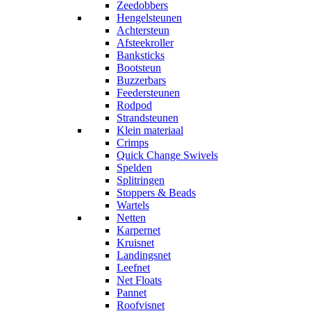
Zeedobbers
Hengelsteunen
Achtersteun
Afsteekroller
Banksticks
Bootsteun
Buzzerbars
Feedersteunen
Rodpod
Strandsteunen
Klein materiaal
Crimps
Quick Change Swivels
Spelden
Splitringen
Stoppers & Beads
Wartels
Netten
Karpernet
Kruisnet
Landingsnet
Leefnet
Net Floats
Pannet
Roofvisnet