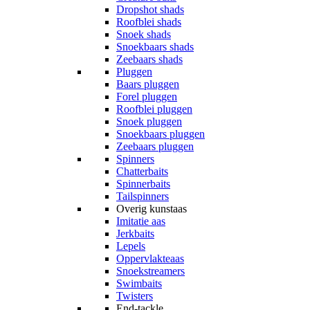
Dropshot shads
Roofblei shads
Snoek shads
Snoekbaars shads
Zeebaars shads
Pluggen
Baars pluggen
Forel pluggen
Roofblei pluggen
Snoek pluggen
Snoekbaars pluggen
Zeebaars pluggen
Spinners
Chatterbaits
Spinnerbaits
Tailspinners
Overig kunstaas
Imitatie aas
Jerkbaits
Lepels
Oppervlakteaas
Snoekstreamers
Swimbaits
Twisters
End-tackle