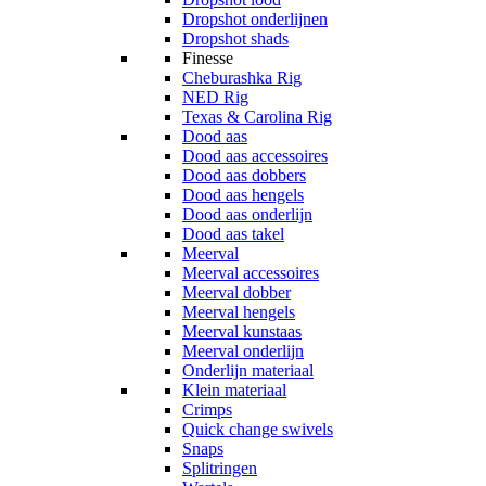
Dropshot onderlijnen
Dropshot shads
Finesse
Cheburashka Rig
NED Rig
Texas & Carolina Rig
Dood aas
Dood aas accessoires
Dood aas dobbers
Dood aas hengels
Dood aas onderlijn
Dood aas takel
Meerval
Meerval accessoires
Meerval dobber
Meerval hengels
Meerval kunstaas
Meerval onderlijn
Onderlijn materiaal
Klein materiaal
Crimps
Quick change swivels
Snaps
Splitringen