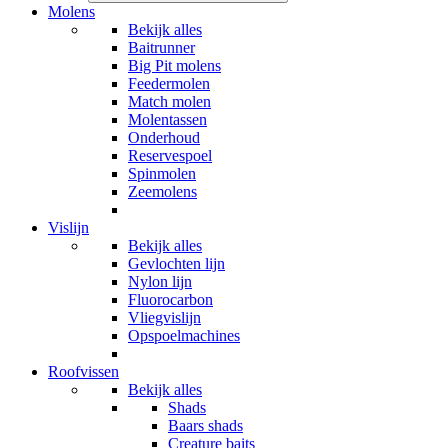
Molens
Bekijk alles
Baitrunner
Big Pit molens
Feedermolen
Match molen
Molentassen
Onderhoud
Reservespoel
Spinmolen
Zeemolens
Vislijn
Bekijk alles
Gevlochten lijn
Nylon lijn
Fluorocarbon
Vliegvislijn
Opspoelmachines
Roofvissen
Bekijk alles
Shads
Baars shads
Creature baits