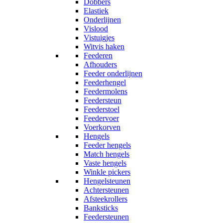
Dobbers
Elastiek
Onderlijnen
Vislood
Vistuigjes
Witvis haken
Feederen
Afhouders
Feeder onderlijnen
Feederhengel
Feedermolens
Feedersteun
Feederstoel
Feedervoer
Voerkorven
Hengels
Feeder hengels
Match hengels
Vaste hengels
Winkle pickers
Hengelsteunen
Achtersteunen
Afsteekrollers
Banksticks
Feedersteunen