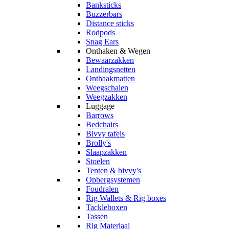
Banksticks
Buzzerbars
Distance sticks
Rodpods
Snag Ears
Onthaken & Wegen
Bewaarzakken
Landingsnetten
Onthaakmatten
Weegschalen
Weegzakken
Luggage
Barrows
Bedchairs
Bivvy tafels
Brolly's
Slaapzakken
Stoelen
Tenten & bivvy's
Opbergsystemen
Foudralen
Rig Wallets & Rig boxes
Tackleboxen
Tassen
Rig Materiaal