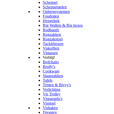
Schepnet
Schepnetstelen
Opbergsystemen
Foudralen
Hengelrek
Rig Wallets & Rig boxes
Rodbands
Rugzakken
Rugzakstoel
Tackleboxen
Viskoffers
Vistassen
Verblijf
Bedchairs
Brolly's
Cookware
Slaapzakken
Tafels
Tenten & Bivvy's
Verlichting
Vis Trolley
Visparaplu's
Visstoel
Vishaken
Dreggen