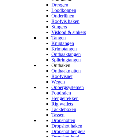
Dreggen
Loodkoppen
Onderlijnen
Roofvis haken
Stingers
Vislood & sinkers
Tangen
Kniptangen
Krimptangen
Onthaaktangen
Splitringtangen
Onthaken
Onthaakmatten
Roofvisnet
Wegen
Opbergsystemen
Foudralen
Hengelrekken
Rig wallets
Tackleboxen
Tassen
Dropshotten
Dropshot haken
Dropshot hengels
Dropshot lood