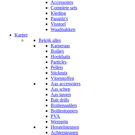
Accessoires
Complete sets
Kleding
Paraplu's
Visstoel
Waadpakken
Karper
Bekijk alles
Karperaas
Boilies
Hookbaits
Particles
Pellets
Stickmix
Vloeistoffen
Aas accessoires
Aas schep
Aas tassen
Bait drills
Boilienaalden
Boiliestoppers
PVA
Werppijp
Hengelsteunen
Achtersteunen