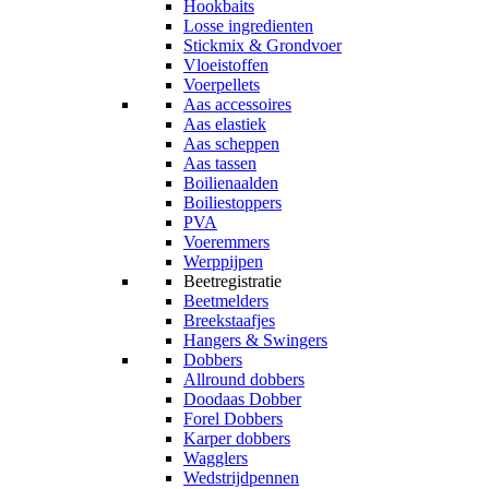
Hookbaits
Losse ingredienten
Stickmix & Grondvoer
Vloeistoffen
Voerpellets
Aas accessoires
Aas elastiek
Aas scheppen
Aas tassen
Boilienaalden
Boiliestoppers
PVA
Voeremmers
Werppijpen
Beetregistratie
Beetmelders
Breekstaafjes
Hangers & Swingers
Dobbers
Allround dobbers
Doodaas Dobber
Forel Dobbers
Karper dobbers
Wagglers
Wedstrijdpennen