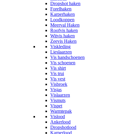
Dropshot haken
Forelhaken
Karperhaken
Loodkoppen
Meerval Haken
Roofvis haken
Witvis haken
Zeevis Haken
Viskleding
Lieslaarzen
Vis handschoenen
Vis schoenen
Vis shirt
Vis trui
Vis vest
Visbroek
Visjas
Vislaarzen
Vismuts
Vispet
Warmtepak
Vislood
Ankerlood
Dropshotlood
Karperlood