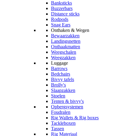
Banksticks
Buzzerbars
Distance sticks
Rodpods
Snag Ears
Onthaken & Wegen
Bewaarzakken
Landingsnetten
Onthaakmatten
Weegschalen
Weegzakken
Luggage
Barrows
Bedchairs
Bivvy tafels
Brolly's
Slaapzakken
Stoelen
Tenten & bivvy's
Opbergsystemen
Foudralen
Rig Wallets & Rig boxes
Tackleboxen
Tassen
Rig Materiaal