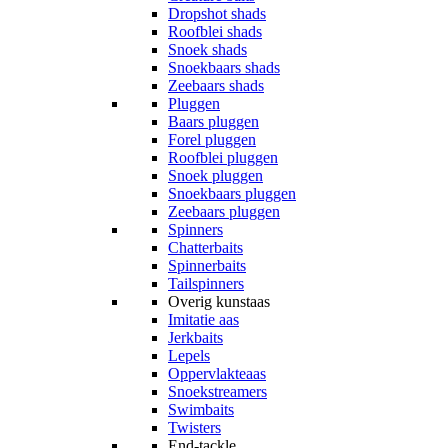
Dropshot shads
Roofblei shads
Snoek shads
Snoekbaars shads
Zeebaars shads
Pluggen
Baars pluggen
Forel pluggen
Roofblei pluggen
Snoek pluggen
Snoekbaars pluggen
Zeebaars pluggen
Spinners
Chatterbaits
Spinnerbaits
Tailspinners
Overig kunstaas
Imitatie aas
Jerkbaits
Lepels
Oppervlakteaas
Snoekstreamers
Swimbaits
Twisters
End-tackle