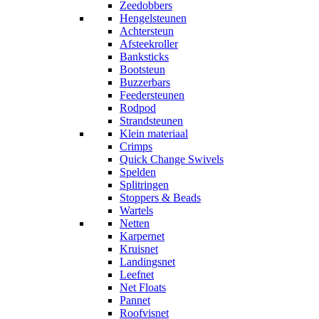
Zeedobbers
Hengelsteunen
Achtersteun
Afsteekroller
Banksticks
Bootsteun
Buzzerbars
Feedersteunen
Rodpod
Strandsteunen
Klein materiaal
Crimps
Quick Change Swivels
Spelden
Splitringen
Stoppers & Beads
Wartels
Netten
Karpernet
Kruisnet
Landingsnet
Leefnet
Net Floats
Pannet
Roofvisnet