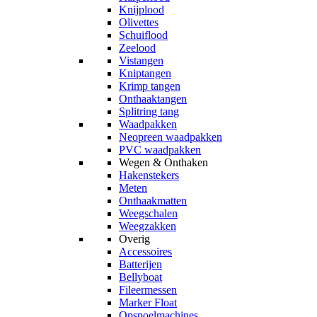
Knijplood
Olivettes
Schuiflood
Zeelood
Vistangen
Kniptangen
Krimp tangen
Onthaaktangen
Splitring tang
Waadpakken
Neopreen waadpakken
PVC waadpakken
Wegen & Onthaken
Hakenstekers
Meten
Onthaakmatten
Weegschalen
Weegzakken
Overig
Accessoires
Batterijen
Bellyboat
Fileermessen
Marker Float
Opspoelmachines