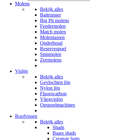
Molens
Bekijk alles
Baitrunner
Big Pit molens
Feedermolen
Match molen
Molentassen
Onderhoud
Reservespoel
Spinmolen
Zeemolens
Vislijn
Bekijk alles
Gevlochten lijn
Nylon lijn
Fluorocarbon
Vliegvislijn
Opspoelmachines
Roofvissen
Bekijk alles
Shads
Baars shads
Creature baits