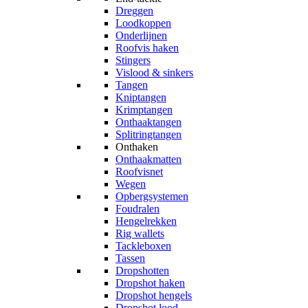
Dreggen
Loodkoppen
Onderlijnen
Roofvis haken
Stingers
Vislood & sinkers
Tangen
Kniptangen
Krimptangen
Onthaaktangen
Splitringtangen
Onthaken
Onthaakmatten
Roofvisnet
Wegen
Opbergsystemen
Foudralen
Hengelrekken
Rig wallets
Tackleboxen
Tassen
Dropshotten
Dropshot haken
Dropshot hengels
Dropshot lood