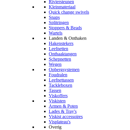
Riviersteunen
Kleinmateriaal
Quick change swivels
Snaps
Splitringen
Stoppers & Beads
Wartels
Landen & Onthaken
Hakenstekers
Leefnetten
Onthaaktangen
Schepnetten
Wegen
Opbergsystemen
Foudralen
Leefnettassen
Tackleboxen
Tassen
Viskoffers
Viskisten
Armen & Poten
Lades & Tray's
Viskist accessoires
Visplateau's
Overig