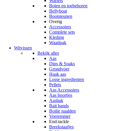
Wartels
Boten en toebehoren
Bellyboat
Bootsteunen
Overig
Accessoires
Complete sets
Kleding
Waadpak
Witvissen
Bekijk alles
Aas
Dips & Soaks
Grondvoer
Haak aas
Losse ingredienten
Pellets
Aas Accessoires
Aas boortjes
Aasbak
Bait bands
Boilie naalden
Voeremmer
End-tackle
Breekstaafjes