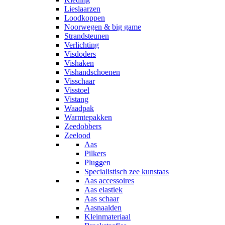
Lieslaarzen
Loodkoppen
Noorwegen & big game
Strandsteunen
Verlichting
Visdoders
Vishaken
Vishandschoenen
Visschaar
Visstoel
Vistang
Waadpak
Warmtepakken
Zeedobbers
Zeelood
Aas
Pilkers
Pluggen
Specialistisch zee kunstaas
Aas accessoires
Aas elastiek
Aas schaar
Aasnaalden
Kleinmateriaal