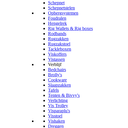
Schepnet
Schepnetstelen
Opbergsystemen
Foudralen
Hengelrek
Rig Wallets & Rig boxes
Rodbands
Rugzakken
Rugzakstoel
Tackleboxen
Viskoffers
Vistassen
Verblijf
Bedchairs
Brolly's
Cookware
Slaapzakken
Tafels
Tenten & Bivvy's
Verlichting
Vis Trolley
Visparaplu's
Visstoel
Vishaken
Dreggen