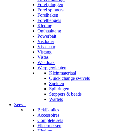
Forel pluggen
Forel spinners
Forelhaken
Forelhengels
Kleding
Onthaaktang
Powerbait
Visdoder
Visschaar
Vistang
Vistas
Waadpak
Werpgewichten
Kleinmateriaal
Quick change swivels
Spelden
Splitringen
Stoppers & beads
Wartels
Zeevis
Bekijk alles
Accessoires
Complete sets
Fileermessen
Kleding