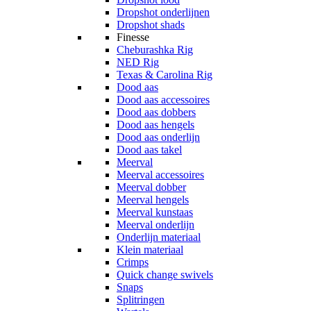
Dropshot onderlijnen
Dropshot shads
Finesse
Cheburashka Rig
NED Rig
Texas & Carolina Rig
Dood aas
Dood aas accessoires
Dood aas dobbers
Dood aas hengels
Dood aas onderlijn
Dood aas takel
Meerval
Meerval accessoires
Meerval dobber
Meerval hengels
Meerval kunstaas
Meerval onderlijn
Onderlijn materiaal
Klein materiaal
Crimps
Quick change swivels
Snaps
Splitringen