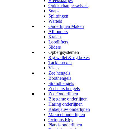
Breekstaafjes
Quick change swivels
Snaps
Splitringen
Wartels
Onderlijnen Maken
Afhouders
Kralen
Loodlifters
Sliders
Opbergsystemen
Rig wallet & rig boxes
Tackleboxen
Vistas
Zee hengels
Boothengels
Strandhengels
Zeebaars hengels
Zee Onderlijnen
Big game onderlijnen
Haring onderlijnen
Kabeljauw onderlijnen
Makreel onderlijnen
Octopus Rigs
Platvis onderlijnen