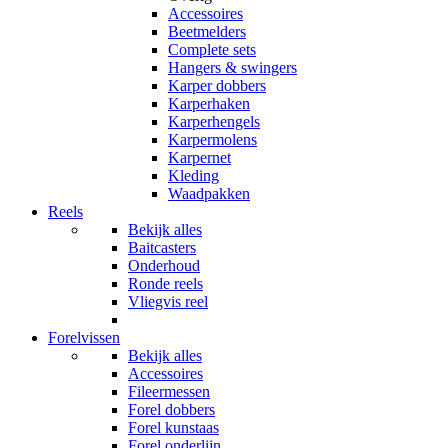
Accessoires
Beetmelders
Complete sets
Hangers & swingers
Karper dobbers
Karperhaken
Karperhengels
Karpermolens
Karpernet
Kleding
Waadpakken
Reels
Bekijk alles
Baitcasters
Onderhoud
Ronde reels
Vliegvis reel
Forelvissen
Bekijk alles
Accessoires
Fileermessen
Forel dobbers
Forel kunstaas
Forel onderlijn