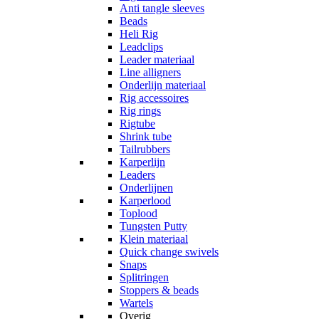
Anti tangle sleeves
Beads
Heli Rig
Leadclips
Leader materiaal
Line alligners
Onderlijn materiaal
Rig accessoires
Rig rings
Rigtube
Shrink tube
Tailrubbers
Karperlijn
Leaders
Onderlijnen
Karperlood
Toplood
Tungsten Putty
Klein materiaal
Quick change swivels
Snaps
Splitringen
Stoppers & beads
Wartels
Overig