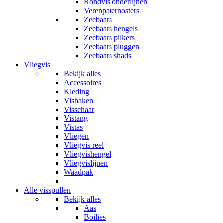
Rondvis onderlijnen
Verenpaternosters
Zeebaars
Zeebaars hengels
Zeebaars pilkers
Zeebaars pluggen
Zeebaars shads
Vliegvis
Bekijk alles
Accessoires
Kleding
Vishaken
Visschaar
Vistang
Vistas
Vliegen
Vliegvis reel
Vliegvishengel
Vliegvislijnen
Waadpak
Alle visspullen
Bekijk alles
Aas
Boilies