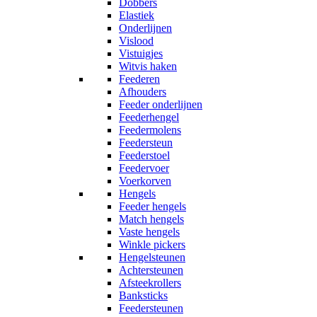
Dobbers
Elastiek
Onderlijnen
Vislood
Vistuigjes
Witvis haken
Feederen
Afhouders
Feeder onderlijnen
Feederhengel
Feedermolens
Feedersteun
Feederstoel
Feedervoer
Voerkorven
Hengels
Feeder hengels
Match hengels
Vaste hengels
Winkle pickers
Hengelsteunen
Achtersteunen
Afsteekrollers
Banksticks
Feedersteunen