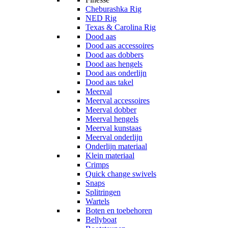
Cheburashka Rig
NED Rig
Texas & Carolina Rig
Dood aas
Dood aas accessoires
Dood aas dobbers
Dood aas hengels
Dood aas onderlijn
Dood aas takel
Meerval
Meerval accessoires
Meerval dobber
Meerval hengels
Meerval kunstaas
Meerval onderlijn
Onderlijn materiaal
Klein materiaal
Crimps
Quick change swivels
Snaps
Splitringen
Wartels
Boten en toebehoren
Bellyboat