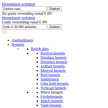
Hengelsport webshop
Nu gratis verzending vanaf € 99!
Hengelsport webshop
Gratis verzending vanaf € 99!
Aanbiedingen
Hengels
Bekijk alles
Roofvis hengels
Doodaas hengels
Dropshot hengels
Jerkbait hengels
Meerval hengels
Reel hengels
Spinhengels
Ultra light hengels
Verticaal hengels
Witvis hengels
Feederhengels
Match hengels
Vaste hengels