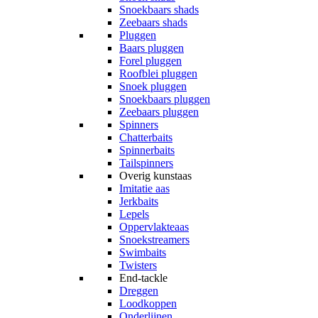
Snoekbaars shads
Zeebaars shads
Pluggen
Baars pluggen
Forel pluggen
Roofblei pluggen
Snoek pluggen
Snoekbaars pluggen
Zeebaars pluggen
Spinners
Chatterbaits
Spinnerbaits
Tailspinners
Overig kunstaas
Imitatie aas
Jerkbaits
Lepels
Oppervlakteaas
Snoekstreamers
Swimbaits
Twisters
End-tackle
Dreggen
Loodkoppen
Onderlijnen