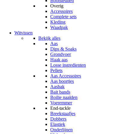
Bootsteunen
Overig
Accessoires
Complete sets
Kleding
Waadpak
Witvissen
Bekijk alles
Aas
Dips & Soaks
Grondvoer
Haak aas
Losse ingredienten
Pellets
Aas Accessoires
Aas boortjes
Aasbak
Bait bands
Boilie naalden
Voeremmer
End-tackle
Breekstaafjes
Dobbers
Elastiek
Onderlijnen