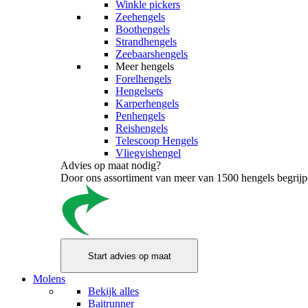
Winkle pickers
Zeehengels
Boothengels
Strandhengels
Zeebaarshengels
Meer hengels
Forelhengels
Hengelsets
Karperhengels
Penhengels
Reishengels
Telescoop Hengels
Vliegvishengel
Advies op maat nodig?
Door ons assortiment van meer van 1500 hengels begrijpen
Molens
Bekijk alles
Baitrunner