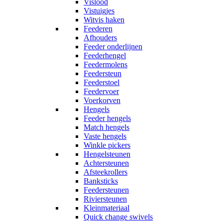
Vislood
Vistuigjes
Witvis haken
Feederen
Afhouders
Feeder onderlijnen
Feederhengel
Feedermolens
Feedersteun
Feederstoel
Feedervoer
Voerkorven
Hengels
Feeder hengels
Match hengels
Vaste hengels
Winkle pickers
Hengelsteunen
Achtersteunen
Afsteekrollers
Banksticks
Feedersteunen
Riviersteunen
Kleinmateriaal
Quick change swivels