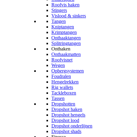
Roofvis haken
Stingers
Vislood & sinkers
Tangen
Kniptangen
Krimptangen
Onthaaktangen
Splitringtangen
Onthaken
Onthaakmatten
Roofvisnet
Wegen
Opbergsystemen
Foudralen
Hengelrekken
Rig wallets
Tackleboxen
Tassen
Dropshotten
Dropshot haken
Dropshot hengels
Dropshot lood
Dropshot onderlijnen
Dropshot shads
Finesse