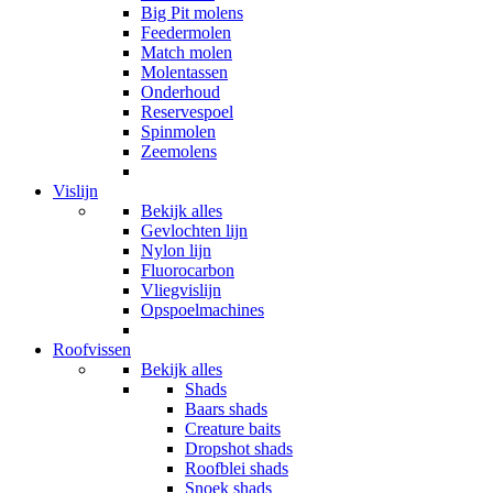
Big Pit molens
Feedermolen
Match molen
Molentassen
Onderhoud
Reservespoel
Spinmolen
Zeemolens
Vislijn
Bekijk alles
Gevlochten lijn
Nylon lijn
Fluorocarbon
Vliegvislijn
Opspoelmachines
Roofvissen
Bekijk alles
Shads
Baars shads
Creature baits
Dropshot shads
Roofblei shads
Snoek shads