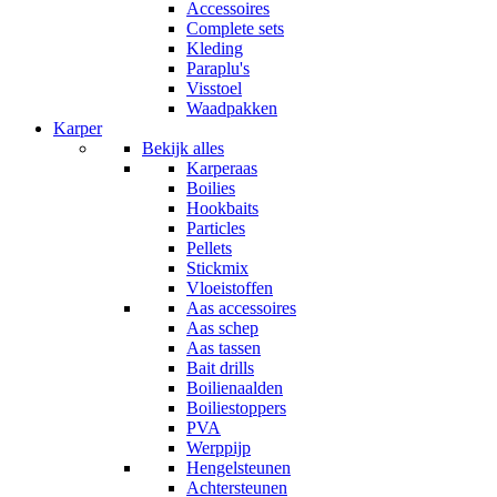
Accessoires
Complete sets
Kleding
Paraplu's
Visstoel
Waadpakken
Karper
Bekijk alles
Karperaas
Boilies
Hookbaits
Particles
Pellets
Stickmix
Vloeistoffen
Aas accessoires
Aas schep
Aas tassen
Bait drills
Boilienaalden
Boiliestoppers
PVA
Werppijp
Hengelsteunen
Achtersteunen