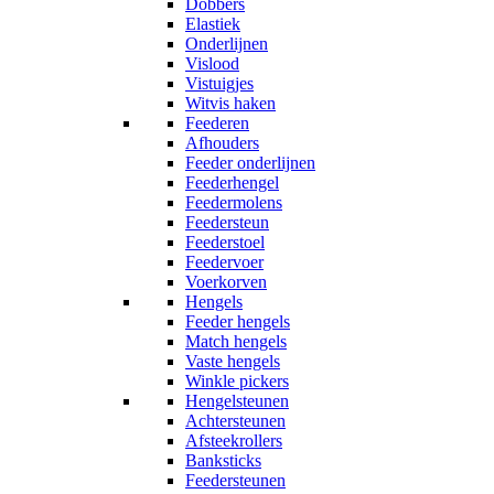
Dobbers
Elastiek
Onderlijnen
Vislood
Vistuigjes
Witvis haken
Feederen
Afhouders
Feeder onderlijnen
Feederhengel
Feedermolens
Feedersteun
Feederstoel
Feedervoer
Voerkorven
Hengels
Feeder hengels
Match hengels
Vaste hengels
Winkle pickers
Hengelsteunen
Achtersteunen
Afsteekrollers
Banksticks
Feedersteunen