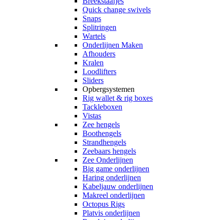
Breekstaafjes
Quick change swivels
Snaps
Splitringen
Wartels
Onderlijnen Maken
Afhouders
Kralen
Loodlifters
Sliders
Opbergsystemen
Rig wallet & rig boxes
Tackleboxen
Vistas
Zee hengels
Boothengels
Strandhengels
Zeebaars hengels
Zee Onderlijnen
Big game onderlijnen
Haring onderlijnen
Kabeljauw onderlijnen
Makreel onderlijnen
Octopus Rigs
Platvis onderlijnen