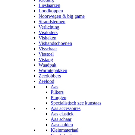
Lieslaarzen
Loodkoppen
Noorwegen & big game
Strandsteunen
Verlichting
Visdoders
Vishaken
Vishandschoenen
Visschaar
Visstoel
Vistang
Waadpak
Warmtepakken
Zeedobbers
Zeelood
Aas
Pilkers
Pluggen
Specialistisch zee kunstaas
Aas accessoires
Aas elastiek
Aas schaar
Aasnaalden
Kleinmateriaal