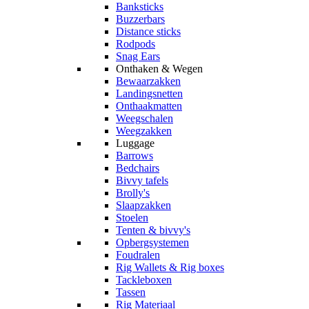
Banksticks
Buzzerbars
Distance sticks
Rodpods
Snag Ears
Onthaken & Wegen
Bewaarzakken
Landingsnetten
Onthaakmatten
Weegschalen
Weegzakken
Luggage
Barrows
Bedchairs
Bivvy tafels
Brolly's
Slaapzakken
Stoelen
Tenten & bivvy's
Opbergsystemen
Foudralen
Rig Wallets & Rig boxes
Tackleboxen
Tassen
Rig Materiaal