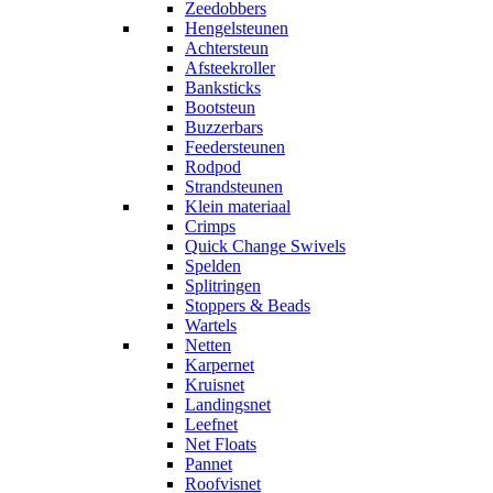
Zeedobbers
Hengelsteunen
Achtersteun
Afsteekroller
Banksticks
Bootsteun
Buzzerbars
Feedersteunen
Rodpod
Strandsteunen
Klein materiaal
Crimps
Quick Change Swivels
Spelden
Splitringen
Stoppers & Beads
Wartels
Netten
Karpernet
Kruisnet
Landingsnet
Leefnet
Net Floats
Pannet
Roofvisnet