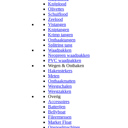
Knijplood
Olivettes
Schuiflood
Zeelood
Vistangen
Kniptangen
Krimp tangen
Onthaaktangen
Splitring tang
Waadpakken
Neopreen waadpakken
PVC waadpakken
Wegen & Onthaken
Hakenstekers
Meten
Onthaakmatten
Weegschalen
Weegzakken
Overig
Accessoires
Batterijen
Bellyboat
Fileermessen
Marker Float
Opspoelmachines