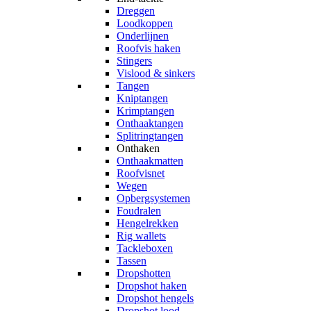
Dreggen
Loodkoppen
Onderlijnen
Roofvis haken
Stingers
Vislood & sinkers
Tangen
Kniptangen
Krimptangen
Onthaaktangen
Splitringtangen
Onthaken
Onthaakmatten
Roofvisnet
Wegen
Opbergsystemen
Foudralen
Hengelrekken
Rig wallets
Tackleboxen
Tassen
Dropshotten
Dropshot haken
Dropshot hengels
Dropshot lood