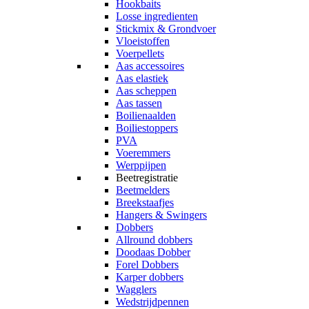
Hookbaits
Losse ingredienten
Stickmix & Grondvoer
Vloeistoffen
Voerpellets
Aas accessoires
Aas elastiek
Aas scheppen
Aas tassen
Boilienaalden
Boiliestoppers
PVA
Voeremmers
Werppijpen
Beetregistratie
Beetmelders
Breekstaafjes
Hangers & Swingers
Dobbers
Allround dobbers
Doodaas Dobber
Forel Dobbers
Karper dobbers
Wagglers
Wedstrijdpennen