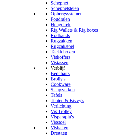
Schepnet
Schepnetstelen
Opbergsystemen
Foudralen
Hengelrek
Rig Wallets & Rig boxes
Rodbands
Rugzakken
Rugzakstoel
Tackleboxen
Viskoffers
Vistassen
Verblijf
Bedchairs
Brolly's
Cookware
Slaapzakken
Tafels
Tenten & Bivvy's
Verlichting
Vis Trolley
Visparaplu's
Visstoel
Vishaken
Dreggen