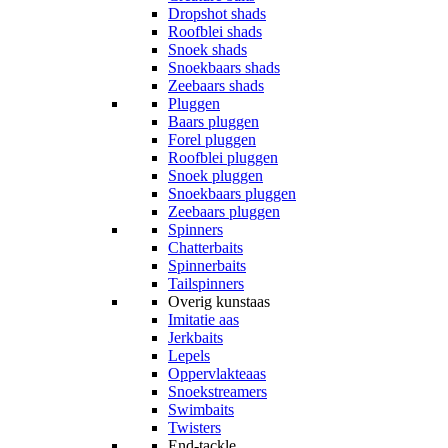
Dropshot shads
Roofblei shads
Snoek shads
Snoekbaars shads
Zeebaars shads
Pluggen
Baars pluggen
Forel pluggen
Roofblei pluggen
Snoek pluggen
Snoekbaars pluggen
Zeebaars pluggen
Spinners
Chatterbaits
Spinnerbaits
Tailspinners
Overig kunstaas
Imitatie aas
Jerkbaits
Lepels
Oppervlakteaas
Snoekstreamers
Swimbaits
Twisters
End-tackle