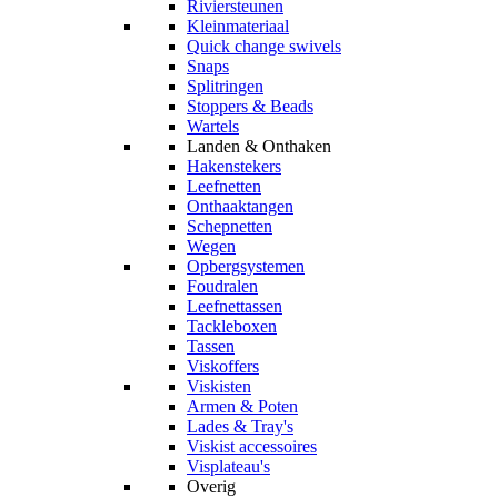
Riviersteunen
Kleinmateriaal
Quick change swivels
Snaps
Splitringen
Stoppers & Beads
Wartels
Landen & Onthaken
Hakenstekers
Leefnetten
Onthaaktangen
Schepnetten
Wegen
Opbergsystemen
Foudralen
Leefnettassen
Tackleboxen
Tassen
Viskoffers
Viskisten
Armen & Poten
Lades & Tray's
Viskist accessoires
Visplateau's
Overig