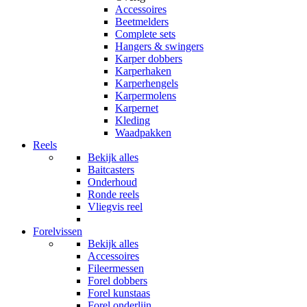
Accessoires
Beetmelders
Complete sets
Hangers & swingers
Karper dobbers
Karperhaken
Karperhengels
Karpermolens
Karpernet
Kleding
Waadpakken
Reels
Bekijk alles
Baitcasters
Onderhoud
Ronde reels
Vliegvis reel
Forelvissen
Bekijk alles
Accessoires
Fileermessen
Forel dobbers
Forel kunstaas
Forel onderlijn