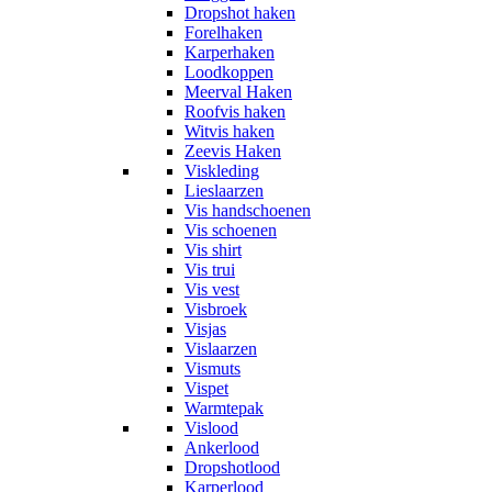
Dropshot haken
Forelhaken
Karperhaken
Loodkoppen
Meerval Haken
Roofvis haken
Witvis haken
Zeevis Haken
Viskleding
Lieslaarzen
Vis handschoenen
Vis schoenen
Vis shirt
Vis trui
Vis vest
Visbroek
Visjas
Vislaarzen
Vismuts
Vispet
Warmtepak
Vislood
Ankerlood
Dropshotlood
Karperlood