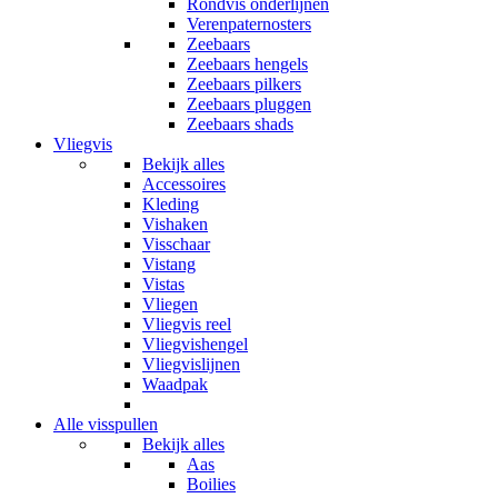
Rondvis onderlijnen
Verenpaternosters
Zeebaars
Zeebaars hengels
Zeebaars pilkers
Zeebaars pluggen
Zeebaars shads
Vliegvis
Bekijk alles
Accessoires
Kleding
Vishaken
Visschaar
Vistang
Vistas
Vliegen
Vliegvis reel
Vliegvishengel
Vliegvislijnen
Waadpak
Alle visspullen
Bekijk alles
Aas
Boilies