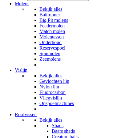
Molens
Bekijk alles
Baitrunner
Big Pit molens
Feedermolen
Match molen
Molentassen
Onderhoud
Reservespoel
Spinmolen
Zeemolens
Vislijn
Bekijk alles
Gevlochten lijn
Nylon lijn
Fluorocarbon
Vliegvislijn
Opspoelmachines
Roofvissen
Bekijk alles
Shads
Baars shads
Creature baits