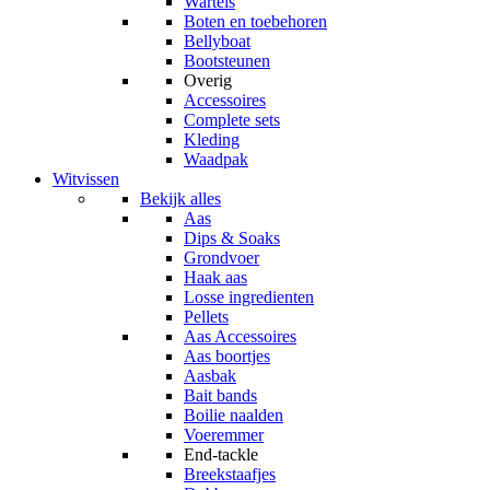
Wartels
Boten en toebehoren
Bellyboat
Bootsteunen
Overig
Accessoires
Complete sets
Kleding
Waadpak
Witvissen
Bekijk alles
Aas
Dips & Soaks
Grondvoer
Haak aas
Losse ingredienten
Pellets
Aas Accessoires
Aas boortjes
Aasbak
Bait bands
Boilie naalden
Voeremmer
End-tackle
Breekstaafjes