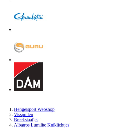
Hengelsport Webshop
Visspullen
Breekstaafjes
Albatros Lumilite Kniklichtjes