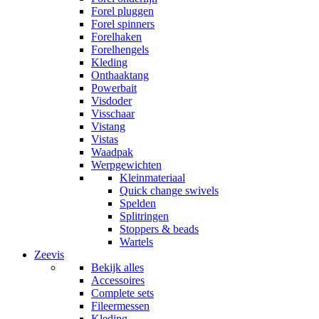
Forel pluggen
Forel spinners
Forelhaken
Forelhengels
Kleding
Onthaaktang
Powerbait
Visdoder
Visschaar
Vistang
Vistas
Waadpak
Werpgewichten
Kleinmateriaal
Quick change swivels
Spelden
Splitringen
Stoppers & beads
Wartels
Zeevis
Bekijk alles
Accessoires
Complete sets
Fileermessen
Kleding