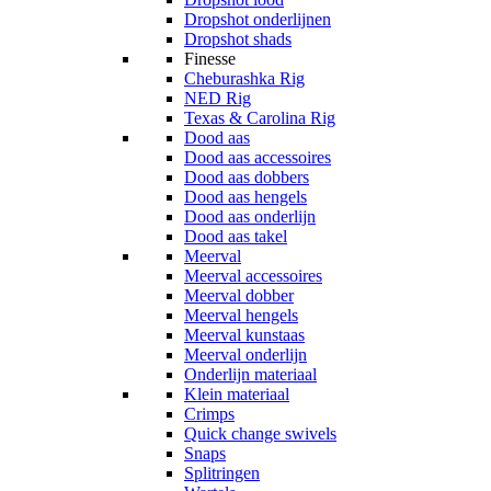
Dropshot onderlijnen
Dropshot shads
Finesse
Cheburashka Rig
NED Rig
Texas & Carolina Rig
Dood aas
Dood aas accessoires
Dood aas dobbers
Dood aas hengels
Dood aas onderlijn
Dood aas takel
Meerval
Meerval accessoires
Meerval dobber
Meerval hengels
Meerval kunstaas
Meerval onderlijn
Onderlijn materiaal
Klein materiaal
Crimps
Quick change swivels
Snaps
Splitringen