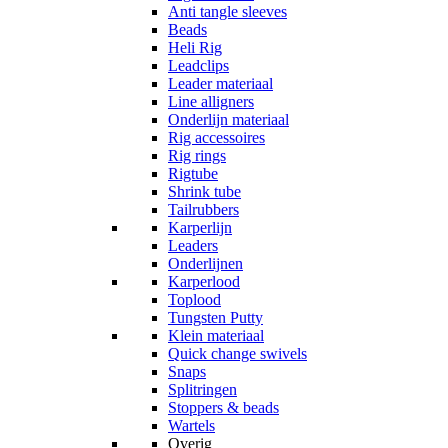
Anti tangle sleeves
Beads
Heli Rig
Leadclips
Leader materiaal
Line alligners
Onderlijn materiaal
Rig accessoires
Rig rings
Rigtube
Shrink tube
Tailrubbers
Karperlijn
Leaders
Onderlijnen
Karperlood
Toplood
Tungsten Putty
Klein materiaal
Quick change swivels
Snaps
Splitringen
Stoppers & beads
Wartels
Overig