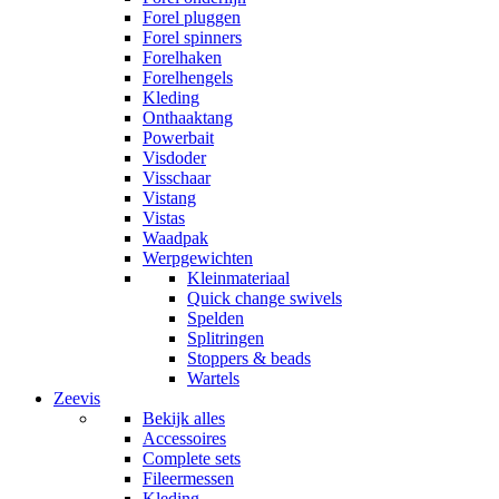
Forel pluggen
Forel spinners
Forelhaken
Forelhengels
Kleding
Onthaaktang
Powerbait
Visdoder
Visschaar
Vistang
Vistas
Waadpak
Werpgewichten
Kleinmateriaal
Quick change swivels
Spelden
Splitringen
Stoppers & beads
Wartels
Zeevis
Bekijk alles
Accessoires
Complete sets
Fileermessen
Kleding