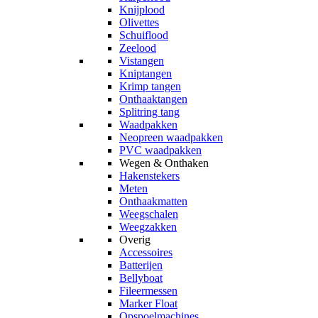
Knijplood
Olivettes
Schuiflood
Zeelood
Vistangen
Kniptangen
Krimp tangen
Onthaaktangen
Splitring tang
Waadpakken
Neopreen waadpakken
PVC waadpakken
Wegen & Onthaken
Hakenstekers
Meten
Onthaakmatten
Weegschalen
Weegzakken
Overig
Accessoires
Batterijen
Bellyboat
Fileermessen
Marker Float
Opspoelmachines