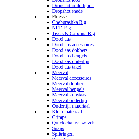
Dropshot onderlijnen
Dropshot shads
Finesse
Cheburashka Rig
NED Rig
Texas & Carolina Rig
Dood aas
Dood aas accessoires
Dood aas dobbers
Dood aas hengels
Dood aas onderlijn
Dood aas takel
Meerval
Meerval accessoires
Meerval dobber
Meerval hengels
Meerval kunstaas
Meerval onderlijn
Onderlijn materiaal
Klein materiaal
Crimps
Quick change swivels
Snaps
Splitringen