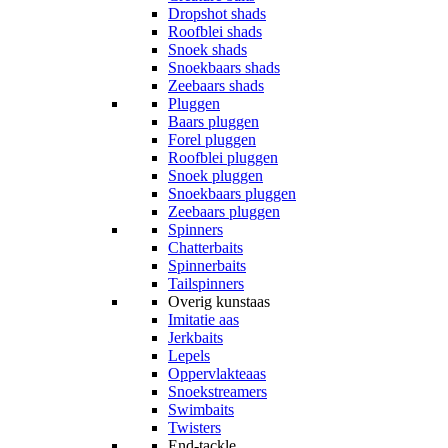
Dropshot shads
Roofblei shads
Snoek shads
Snoekbaars shads
Zeebaars shads
Pluggen
Baars pluggen
Forel pluggen
Roofblei pluggen
Snoek pluggen
Snoekbaars pluggen
Zeebaars pluggen
Spinners
Chatterbaits
Spinnerbaits
Tailspinners
Overig kunstaas
Imitatie aas
Jerkbaits
Lepels
Oppervlakteaas
Snoekstreamers
Swimbaits
Twisters
End-tackle