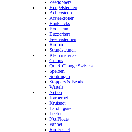
Zeedobbers
Hengelsteunen
Achtersteun
Afsteekroller
Banksticks
Bootsteun
Buzzerbars
Feedersteunen
Rodpod
Strandsteunen
Klein materiaal
Crimps
Quick Change Swivels
Spelden
Splitringen
Stoppers & Beads
Wartels
Netten
Karpernet
Kruisnet
Landingsnet
Leefnet
Net Floats
Pannet
Roofvisnet