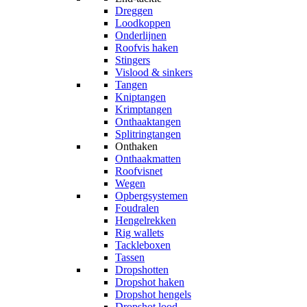
Dreggen
Loodkoppen
Onderlijnen
Roofvis haken
Stingers
Vislood & sinkers
Tangen
Kniptangen
Krimptangen
Onthaaktangen
Splitringtangen
Onthaken
Onthaakmatten
Roofvisnet
Wegen
Opbergsystemen
Foudralen
Hengelrekken
Rig wallets
Tackleboxen
Tassen
Dropshotten
Dropshot haken
Dropshot hengels
Dropshot lood