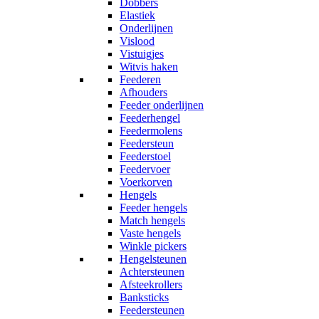
Dobbers
Elastiek
Onderlijnen
Vislood
Vistuigjes
Witvis haken
Feederen
Afhouders
Feeder onderlijnen
Feederhengel
Feedermolens
Feedersteun
Feederstoel
Feedervoer
Voerkorven
Hengels
Feeder hengels
Match hengels
Vaste hengels
Winkle pickers
Hengelsteunen
Achtersteunen
Afsteekrollers
Banksticks
Feedersteunen