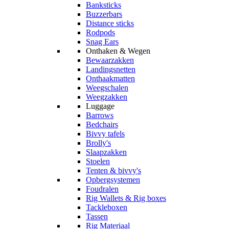
Banksticks
Buzzerbars
Distance sticks
Rodpods
Snag Ears
Onthaken & Wegen
Bewaarzakken
Landingsnetten
Onthaakmatten
Weegschalen
Weegzakken
Luggage
Barrows
Bedchairs
Bivvy tafels
Brolly's
Slaapzakken
Stoelen
Tenten & bivvy's
Opbergsystemen
Foudralen
Rig Wallets & Rig boxes
Tackleboxen
Tassen
Rig Materiaal