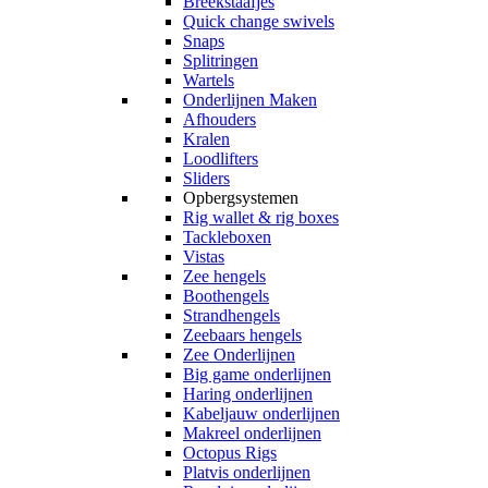
Breekstaafjes
Quick change swivels
Snaps
Splitringen
Wartels
Onderlijnen Maken
Afhouders
Kralen
Loodlifters
Sliders
Opbergsystemen
Rig wallet & rig boxes
Tackleboxen
Vistas
Zee hengels
Boothengels
Strandhengels
Zeebaars hengels
Zee Onderlijnen
Big game onderlijnen
Haring onderlijnen
Kabeljauw onderlijnen
Makreel onderlijnen
Octopus Rigs
Platvis onderlijnen