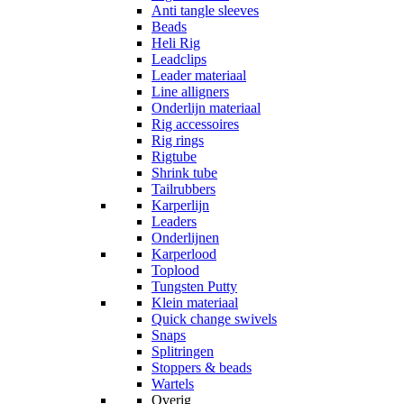
Anti tangle sleeves
Beads
Heli Rig
Leadclips
Leader materiaal
Line alligners
Onderlijn materiaal
Rig accessoires
Rig rings
Rigtube
Shrink tube
Tailrubbers
Karperlijn
Leaders
Onderlijnen
Karperlood
Toplood
Tungsten Putty
Klein materiaal
Quick change swivels
Snaps
Splitringen
Stoppers & beads
Wartels
Overig