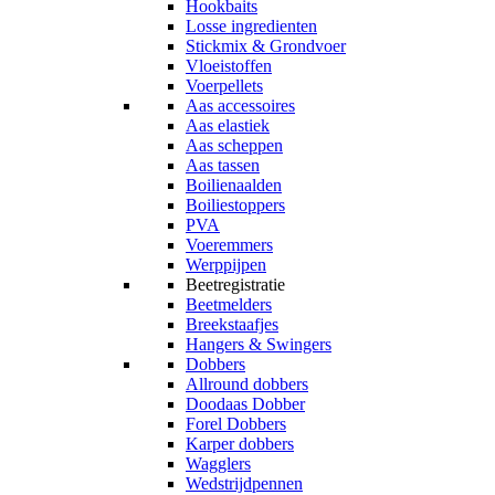
Hookbaits
Losse ingredienten
Stickmix & Grondvoer
Vloeistoffen
Voerpellets
Aas accessoires
Aas elastiek
Aas scheppen
Aas tassen
Boilienaalden
Boiliestoppers
PVA
Voeremmers
Werppijpen
Beetregistratie
Beetmelders
Breekstaafjes
Hangers & Swingers
Dobbers
Allround dobbers
Doodaas Dobber
Forel Dobbers
Karper dobbers
Wagglers
Wedstrijdpennen