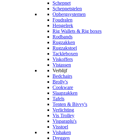
Schepnet
Schepnetstelen
Opbergsystemen
Foudralen
Hengelrek
Rig Wallets & Rig boxes
Rodbands
Rugzakken
Rugzakstoel
Tackleboxen
Viskoffers
Vistassen
Verblijf
Bedchairs
Brolly's
Cookware
Slaapzakken
Tafels
Tenten & Bivvy's
Verlichting
Vis Trolley
Visparaplu's
Visstoel
Vishaken
Dreggen