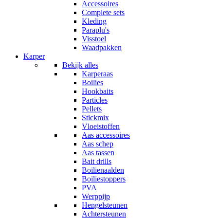
Accessoires
Complete sets
Kleding
Paraplu's
Visstoel
Waadpakken
Karper
Bekijk alles
Karperaas
Boilies
Hookbaits
Particles
Pellets
Stickmix
Vloeistoffen
Aas accessoires
Aas schep
Aas tassen
Bait drills
Boilienaalden
Boiliestoppers
PVA
Werppijp
Hengelsteunen
Achtersteunen