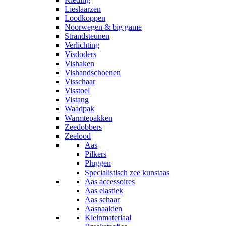
Lieslaarzen
Loodkoppen
Noorwegen & big game
Strandsteunen
Verlichting
Visdoders
Vishaken
Vishandschoenen
Visschaar
Visstoel
Vistang
Waadpak
Warmtepakken
Zeedobbers
Zeelood
Aas
Pilkers
Pluggen
Specialistisch zee kunstaas
Aas accessoires
Aas elastiek
Aas schaar
Aasnaalden
Kleinmateriaal