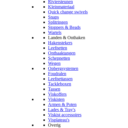
Riviersteunen
Kleinmateriaal
Quick change swivels
Snaps
Splitringen
Stoppers & Beads
Wartels
Landen & Onthaken
Hakenstekers
Leefnetten
Onthaaktangen
Schepnetten
Wegen
Opbergsystemen
Foudralen
Leefnettassen
Tackleboxen
Tassen
Viskoffers
Viskisten
Armen & Poten
Lades & Tray's
Viskist accessoires
Visplateau's
Overig