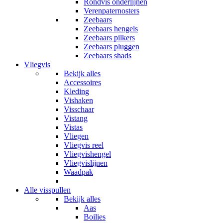
Rondvis onderlijnen
Verenpaternosters
Zeebaars
Zeebaars hengels
Zeebaars pilkers
Zeebaars pluggen
Zeebaars shads
Vliegvis
Bekijk alles
Accessoires
Kleding
Vishaken
Visschaar
Vistang
Vistas
Vliegen
Vliegvis reel
Vliegvishengel
Vliegvislijnen
Waadpak
Alle visspullen
Bekijk alles
Aas
Boilies