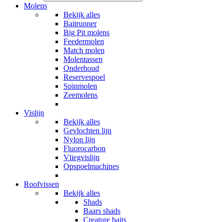
Molens
Bekijk alles
Baitrunner
Big Pit molens
Feedermolen
Match molen
Molentassen
Onderhoud
Reservespoel
Spinmolen
Zeemolens
Vislijn
Bekijk alles
Gevlochten lijn
Nylon lijn
Fluorocarbon
Vliegvislijn
Opspoelmachines
Roofvissen
Bekijk alles
Shads
Baars shads
Creature baits