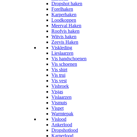
Dropshot haken
Forelhaken
Karperhaken
Loodkoppen
Meerval Haken
Roofvis haken
Witvis haken
Zeevis Haken
Viskleding
Lieslaarzen
Vis handschoenen
Vis schoenen
Vis shirt
Vis trui
Vis vest
Visbroek
Visjas
Vislaarzen
Vismuts
Vispet
Warmtepak
Vislood
Ankerlood
Dropshotlood
Karperlood