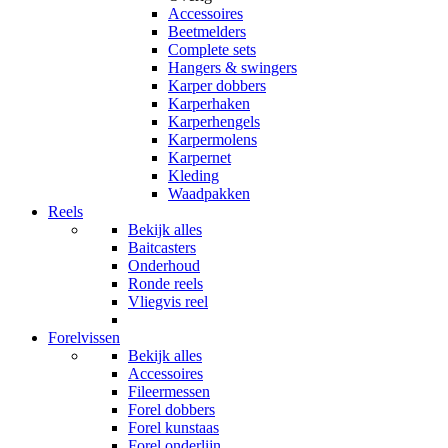
Accessoires
Beetmelders
Complete sets
Hangers & swingers
Karper dobbers
Karperhaken
Karperhengels
Karpermolens
Karpernet
Kleding
Waadpakken
Reels
Bekijk alles
Baitcasters
Onderhoud
Ronde reels
Vliegvis reel
Forelvissen
Bekijk alles
Accessoires
Fileermessen
Forel dobbers
Forel kunstaas
Forel onderlijn