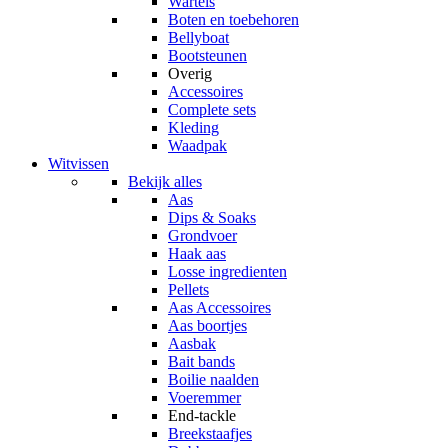
Wartels
Boten en toebehoren
Bellyboat
Bootsteunen
Overig
Accessoires
Complete sets
Kleding
Waadpak
Witvissen
Bekijk alles
Aas
Dips & Soaks
Grondvoer
Haak aas
Losse ingredienten
Pellets
Aas Accessoires
Aas boortjes
Aasbak
Bait bands
Boilie naalden
Voeremmer
End-tackle
Breekstaafjes