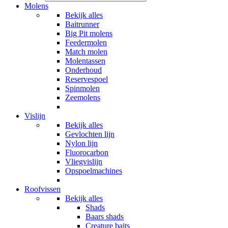
Molens
Bekijk alles
Baitrunner
Big Pit molens
Feedermolen
Match molen
Molentassen
Onderhoud
Reservespoel
Spinmolen
Zeemolens
Vislijn
Bekijk alles
Gevlochten lijn
Nylon lijn
Fluorocarbon
Vliegvislijn
Opspoelmachines
Roofvissen
Bekijk alles
Shads
Baars shads
Creature baits