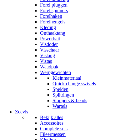
Forel pluggen
Forel spinners
Forelhaken
Forelhengels
Kleding
Onthaaktang
Powerbait
Visdoder
Visschaar
Vistang
Vistas
Waadpak
Werpgewichten
Kleinmateriaal
Quick change swivels
Spelden
Splitringen
Stoppers & beads
Wartels
Zeevis
Bekijk alles
Accessoires
Complete sets
Fileermessen
Kleding