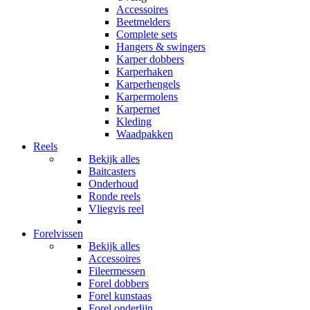
Accessoires
Beetmelders
Complete sets
Hangers & swingers
Karper dobbers
Karperhaken
Karperhengels
Karpermolens
Karpernet
Kleding
Waadpakken
Reels
Bekijk alles
Baitcasters
Onderhoud
Ronde reels
Vliegvis reel
Forelvissen
Bekijk alles
Accessoires
Fileermessen
Forel dobbers
Forel kunstaas
Forel onderlijn