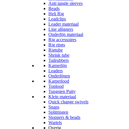
Anti tangle sleeves
Beads
Heli Rig
Leadclips
Leader materiaal
Line alligners
Onderlijn materiaal
Rig accessoires
Rig rings
Rigtube
Shrink tube
Tailrubbers
Karperlijn
Leaders
Onderlijnen
Karperlood
Toplood
Tungsten Putty
Klein materiaal
Quick change swivels
Snaps
Splitringen
Stoppers & beads
Wartels
Overig