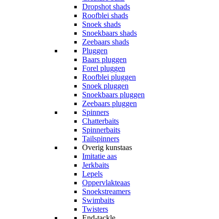
Dropshot shads
Roofblei shads
Snoek shads
Snoekbaars shads
Zeebaars shads
Pluggen
Baars pluggen
Forel pluggen
Roofblei pluggen
Snoek pluggen
Snoekbaars pluggen
Zeebaars pluggen
Spinners
Chatterbaits
Spinnerbaits
Tailspinners
Overig kunstaas
Imitatie aas
Jerkbaits
Lepels
Oppervlakteaas
Snoekstreamers
Swimbaits
Twisters
End-tackle