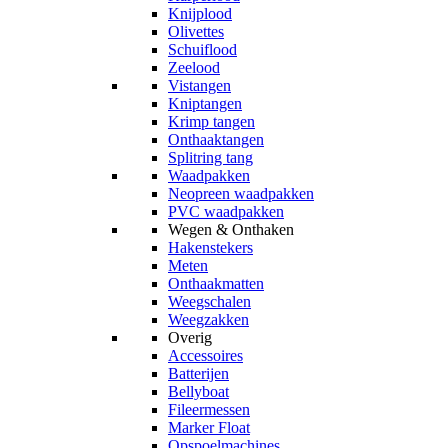
Knijplood
Olivettes
Schuiflood
Zeelood
Vistangen
Kniptangen
Krimp tangen
Onthaaktangen
Splitring tang
Waadpakken
Neopreen waadpakken
PVC waadpakken
Wegen & Onthaken
Hakenstekers
Meten
Onthaakmatten
Weegschalen
Weegzakken
Overig
Accessoires
Batterijen
Bellyboat
Fileermessen
Marker Float
Opspoelmachines