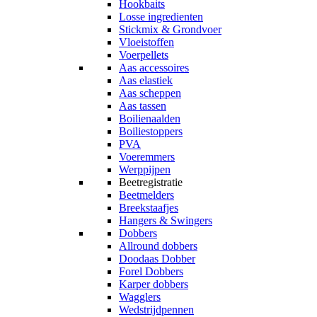
Hookbaits
Losse ingredienten
Stickmix & Grondvoer
Vloeistoffen
Voerpellets
Aas accessoires
Aas elastiek
Aas scheppen
Aas tassen
Boilienaalden
Boiliestoppers
PVA
Voeremmers
Werppijpen
Beetregistratie
Beetmelders
Breekstaafjes
Hangers & Swingers
Dobbers
Allround dobbers
Doodaas Dobber
Forel Dobbers
Karper dobbers
Wagglers
Wedstrijdpennen