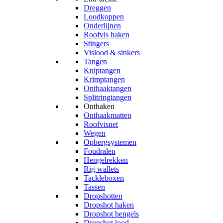
Dreggen
Loodkoppen
Onderlijnen
Roofvis haken
Stingers
Vislood & sinkers
Tangen
Kniptangen
Krimptangen
Onthaaktangen
Splitringtangen
Onthaken
Onthaakmatten
Roofvisnet
Wegen
Opbergsystemen
Foudralen
Hengelrekken
Rig wallets
Tackleboxen
Tassen
Dropshotten
Dropshot haken
Dropshot hengels
Dropshot lood