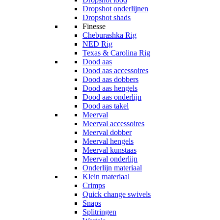
Dropshot onderlijnen
Dropshot shads
Finesse
Cheburashka Rig
NED Rig
Texas & Carolina Rig
Dood aas
Dood aas accessoires
Dood aas dobbers
Dood aas hengels
Dood aas onderlijn
Dood aas takel
Meerval
Meerval accessoires
Meerval dobber
Meerval hengels
Meerval kunstaas
Meerval onderlijn
Onderlijn materiaal
Klein materiaal
Crimps
Quick change swivels
Snaps
Splitringen