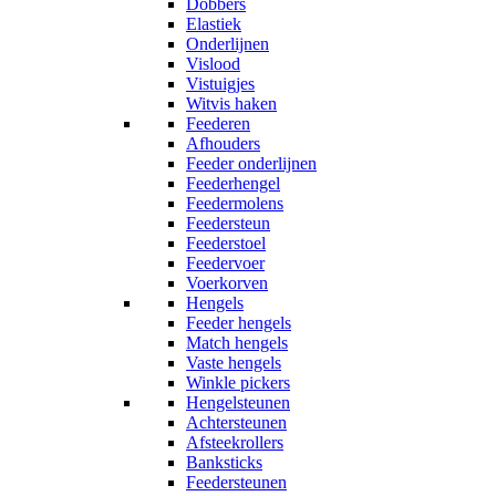
Dobbers
Elastiek
Onderlijnen
Vislood
Vistuigjes
Witvis haken
Feederen
Afhouders
Feeder onderlijnen
Feederhengel
Feedermolens
Feedersteun
Feederstoel
Feedervoer
Voerkorven
Hengels
Feeder hengels
Match hengels
Vaste hengels
Winkle pickers
Hengelsteunen
Achtersteunen
Afsteekrollers
Banksticks
Feedersteunen