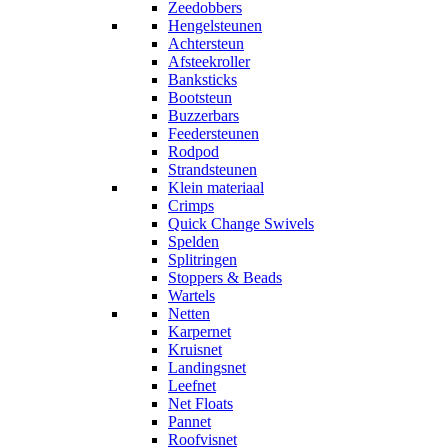
Zeedobbers
Hengelsteunen
Achtersteun
Afsteekroller
Banksticks
Bootsteun
Buzzerbars
Feedersteunen
Rodpod
Strandsteunen
Klein materiaal
Crimps
Quick Change Swivels
Spelden
Splitringen
Stoppers & Beads
Wartels
Netten
Karpernet
Kruisnet
Landingsnet
Leefnet
Net Floats
Pannet
Roofvisnet