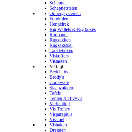
Schepnet
Schepnetstelen
Opbergsystemen
Foudralen
Hengelrek
Rig Wallets & Rig boxes
Rodbands
Rugzakken
Rugzakstoel
Tackleboxen
Viskoffers
Vistassen
Verblijf
Bedchairs
Brolly's
Cookware
Slaapzakken
Tafels
Tenten & Bivvy's
Verlichting
Vis Trolley
Visparaplu's
Visstoel
Vishaken
Dreggen