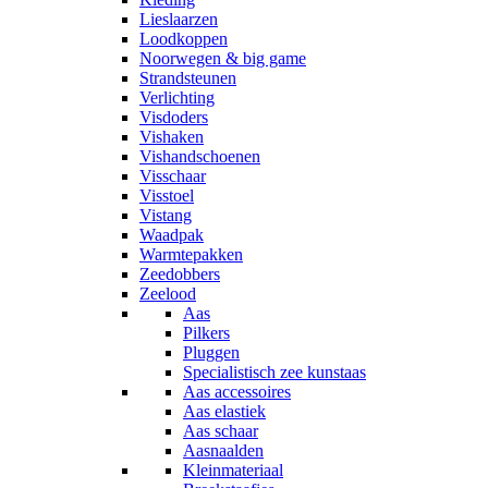
Lieslaarzen
Loodkoppen
Noorwegen & big game
Strandsteunen
Verlichting
Visdoders
Vishaken
Vishandschoenen
Visschaar
Visstoel
Vistang
Waadpak
Warmtepakken
Zeedobbers
Zeelood
Aas
Pilkers
Pluggen
Specialistisch zee kunstaas
Aas accessoires
Aas elastiek
Aas schaar
Aasnaalden
Kleinmateriaal