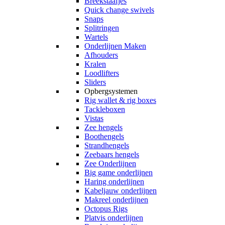
Breekstaafjes
Quick change swivels
Snaps
Splitringen
Wartels
Onderlijnen Maken
Afhouders
Kralen
Loodlifters
Sliders
Opbergsystemen
Rig wallet & rig boxes
Tackleboxen
Vistas
Zee hengels
Boothengels
Strandhengels
Zeebaars hengels
Zee Onderlijnen
Big game onderlijnen
Haring onderlijnen
Kabeljauw onderlijnen
Makreel onderlijnen
Octopus Rigs
Platvis onderlijnen