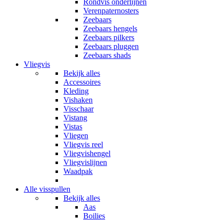
Rondvis onderlijnen
Verenpaternosters
Zeebaars
Zeebaars hengels
Zeebaars pilkers
Zeebaars pluggen
Zeebaars shads
Vliegvis
Bekijk alles
Accessoires
Kleding
Vishaken
Visschaar
Vistang
Vistas
Vliegen
Vliegvis reel
Vliegvishengel
Vliegvislijnen
Waadpak
Alle visspullen
Bekijk alles
Aas
Boilies