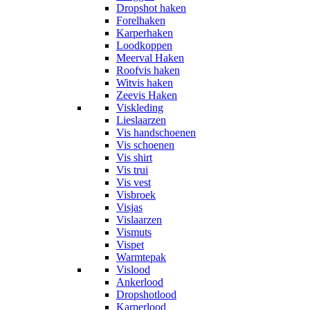
Dropshot haken
Forelhaken
Karperhaken
Loodkoppen
Meerval Haken
Roofvis haken
Witvis haken
Zeevis Haken
Viskleding
Lieslaarzen
Vis handschoenen
Vis schoenen
Vis shirt
Vis trui
Vis vest
Visbroek
Visjas
Vislaarzen
Vismuts
Vispet
Warmtepak
Vislood
Ankerlood
Dropshotlood
Karperlood