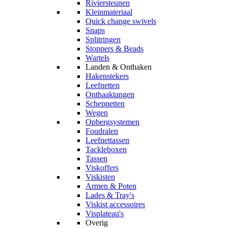
Riviersteunen
Kleinmateriaal
Quick change swivels
Snaps
Splitringen
Stoppers & Beads
Wartels
Landen & Onthaken
Hakenstekers
Leefnetten
Onthaaktangen
Schepnetten
Wegen
Opbergsystemen
Foudralen
Leefnettassen
Tackleboxen
Tassen
Viskoffers
Viskisten
Armen & Poten
Lades & Tray's
Viskist accessoires
Visplateau's
Overig