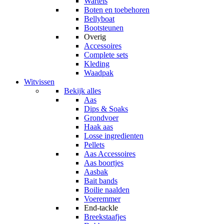
Wartels
Boten en toebehoren
Bellyboat
Bootsteunen
Overig
Accessoires
Complete sets
Kleding
Waadpak
Witvissen
Bekijk alles
Aas
Dips & Soaks
Grondvoer
Haak aas
Losse ingredienten
Pellets
Aas Accessoires
Aas boortjes
Aasbak
Bait bands
Boilie naalden
Voeremmer
End-tackle
Breekstaafjes