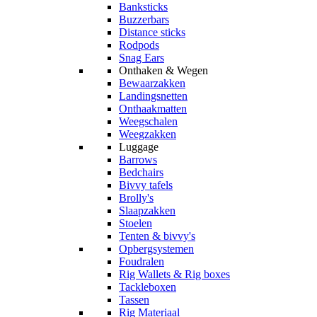
Banksticks
Buzzerbars
Distance sticks
Rodpods
Snag Ears
Onthaken & Wegen
Bewaarzakken
Landingsnetten
Onthaakmatten
Weegschalen
Weegzakken
Luggage
Barrows
Bedchairs
Bivvy tafels
Brolly's
Slaapzakken
Stoelen
Tenten & bivvy's
Opbergsystemen
Foudralen
Rig Wallets & Rig boxes
Tackleboxen
Tassen
Rig Materiaal