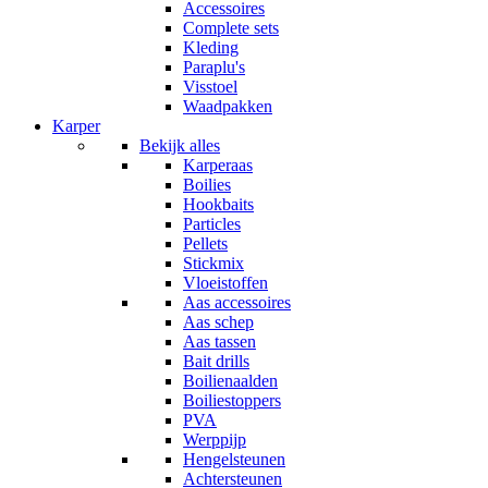
Accessoires
Complete sets
Kleding
Paraplu's
Visstoel
Waadpakken
Karper
Bekijk alles
Karperaas
Boilies
Hookbaits
Particles
Pellets
Stickmix
Vloeistoffen
Aas accessoires
Aas schep
Aas tassen
Bait drills
Boilienaalden
Boiliestoppers
PVA
Werppijp
Hengelsteunen
Achtersteunen