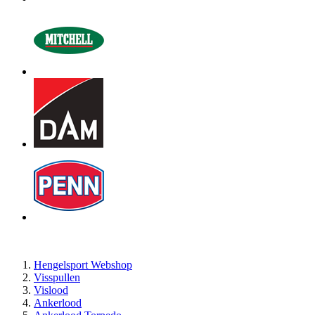
Hengelsport Webshop
Visspullen
Vislood
Ankerlood