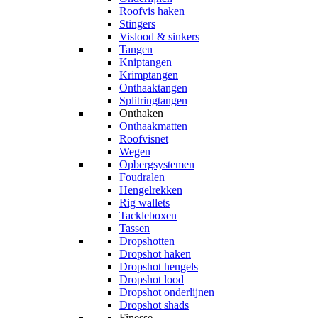
Roofvis haken
Stingers
Vislood & sinkers
Tangen
Kniptangen
Krimptangen
Onthaaktangen
Splitringtangen
Onthaken
Onthaakmatten
Roofvisnet
Wegen
Opbergsystemen
Foudralen
Hengelrekken
Rig wallets
Tackleboxen
Tassen
Dropshotten
Dropshot haken
Dropshot hengels
Dropshot lood
Dropshot onderlijnen
Dropshot shads
Finesse