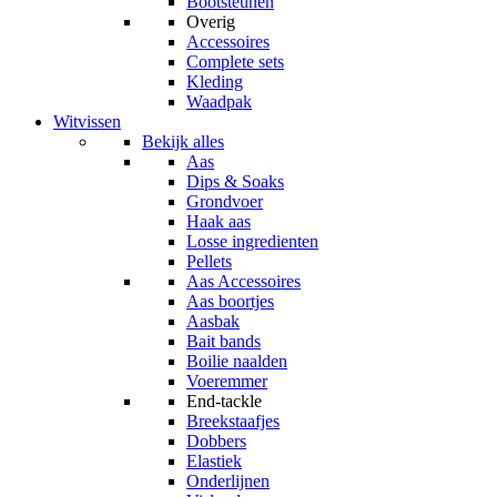
Bootsteunen
Overig
Accessoires
Complete sets
Kleding
Waadpak
Witvissen
Bekijk alles
Aas
Dips & Soaks
Grondvoer
Haak aas
Losse ingredienten
Pellets
Aas Accessoires
Aas boortjes
Aasbak
Bait bands
Boilie naalden
Voeremmer
End-tackle
Breekstaafjes
Dobbers
Elastiek
Onderlijnen