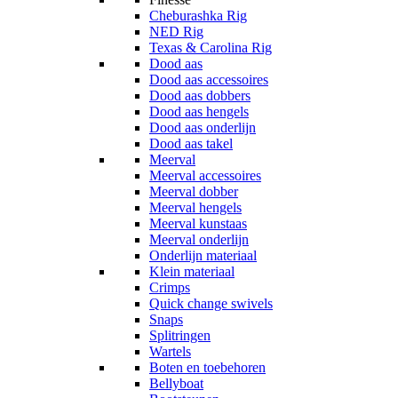
Cheburashka Rig
NED Rig
Texas & Carolina Rig
Dood aas
Dood aas accessoires
Dood aas dobbers
Dood aas hengels
Dood aas onderlijn
Dood aas takel
Meerval
Meerval accessoires
Meerval dobber
Meerval hengels
Meerval kunstaas
Meerval onderlijn
Onderlijn materiaal
Klein materiaal
Crimps
Quick change swivels
Snaps
Splitringen
Wartels
Boten en toebehoren
Bellyboat