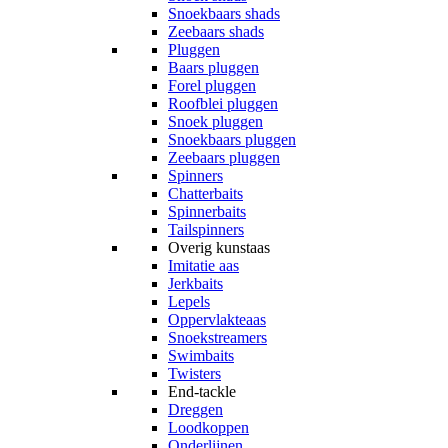
Snoekbaars shads
Zeebaars shads
Pluggen
Baars pluggen
Forel pluggen
Roofblei pluggen
Snoek pluggen
Snoekbaars pluggen
Zeebaars pluggen
Spinners
Chatterbaits
Spinnerbaits
Tailspinners
Overig kunstaas
Imitatie aas
Jerkbaits
Lepels
Oppervlakteaas
Snoekstreamers
Swimbaits
Twisters
End-tackle
Dreggen
Loodkoppen
Onderlijnen