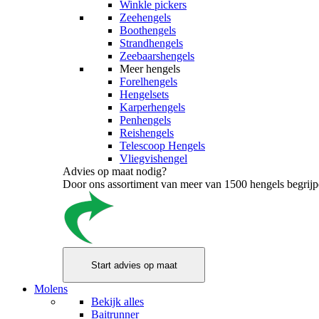
Winkle pickers
Zeehengels
Boothengels
Strandhengels
Zeebaarshengels
Meer hengels
Forelhengels
Hengelsets
Karperhengels
Penhengels
Reishengels
Telescoop Hengels
Vliegvishengel
Advies op maat nodig?
Door ons assortiment van meer van 1500 hengels begrijpen
Molens
Bekijk alles
Baitrunner