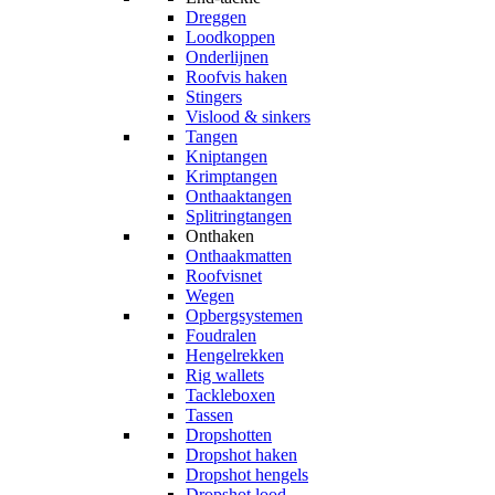
Dreggen
Loodkoppen
Onderlijnen
Roofvis haken
Stingers
Vislood & sinkers
Tangen
Kniptangen
Krimptangen
Onthaaktangen
Splitringtangen
Onthaken
Onthaakmatten
Roofvisnet
Wegen
Opbergsystemen
Foudralen
Hengelrekken
Rig wallets
Tackleboxen
Tassen
Dropshotten
Dropshot haken
Dropshot hengels
Dropshot lood