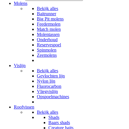
Molens
Bekijk alles
Baitrunner
Big Pit molens
Feedermolen
Match molen
Molentassen
Onderhoud
Reservespoel
Spinmolen
Zeemolens
Vislijn
Bekijk alles
Gevlochten lijn
Nylon lijn
Fluorocarbon
Vliegvislijn
Opspoelmachines
Roofvissen
Bekijk alles
Shads
Baars shads
Creature baits