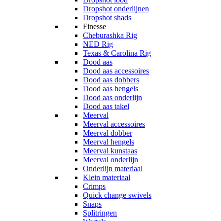
Dropshot onderlijnen
Dropshot shads
Finesse
Cheburashka Rig
NED Rig
Texas & Carolina Rig
Dood aas
Dood aas accessoires
Dood aas dobbers
Dood aas hengels
Dood aas onderlijn
Dood aas takel
Meerval
Meerval accessoires
Meerval dobber
Meerval hengels
Meerval kunstaas
Meerval onderlijn
Onderlijn materiaal
Klein materiaal
Crimps
Quick change swivels
Snaps
Splitringen