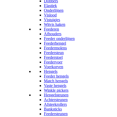
Dobbers
Elastiek
Onderlijnen
Vislood
Vistuigjes
Witvis haken
Feederen
Afhouders
Feeder onderlijnen
Feederhengel
Feedermolens
Feedersteun
Feederstoel
Feedervoer
Voerkorven
Hengels
Feeder hengels
Match hengels
Vaste hengels
Winkle pickers
Hengelsteunen
Achtersteunen
Afsteekrollers
Banksticks
Feedersteunen