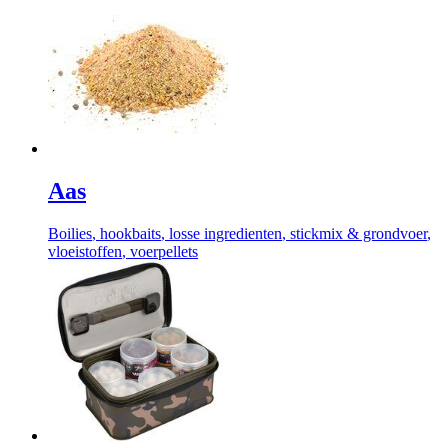
Aas
Boilies
, hookbaits
, losse ingredienten
, stickmix & grondvoer
,
vloeistoffen
, voerpellets