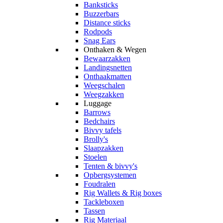
Banksticks
Buzzerbars
Distance sticks
Rodpods
Snag Ears
Onthaken & Wegen
Bewaarzakken
Landingsnetten
Onthaakmatten
Weegschalen
Weegzakken
Luggage
Barrows
Bedchairs
Bivvy tafels
Brolly's
Slaapzakken
Stoelen
Tenten & bivvy's
Opbergsystemen
Foudralen
Rig Wallets & Rig boxes
Tackleboxen
Tassen
Rig Materiaal