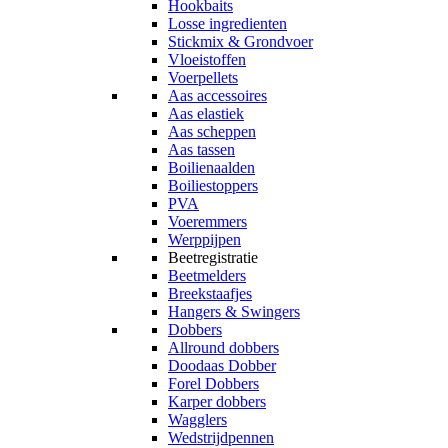
Hookbaits
Losse ingredienten
Stickmix & Grondvoer
Vloeistoffen
Voerpellets
Aas accessoires
Aas elastiek
Aas scheppen
Aas tassen
Boilienaalden
Boiliestoppers
PVA
Voeremmers
Werppijpen
Beetregistratie
Beetmelders
Breekstaafjes
Hangers & Swingers
Dobbers
Allround dobbers
Doodaas Dobber
Forel Dobbers
Karper dobbers
Wagglers
Wedstrijdpennen