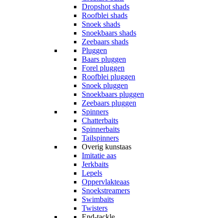
Dropshot shads
Roofblei shads
Snoek shads
Snoekbaars shads
Zeebaars shads
Pluggen
Baars pluggen
Forel pluggen
Roofblei pluggen
Snoek pluggen
Snoekbaars pluggen
Zeebaars pluggen
Spinners
Chatterbaits
Spinnerbaits
Tailspinners
Overig kunstaas
Imitatie aas
Jerkbaits
Lepels
Oppervlakteaas
Snoekstreamers
Swimbaits
Twisters
End-tackle