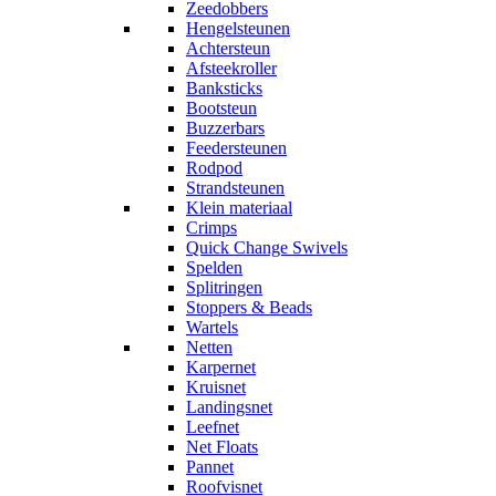
Zeedobbers
Hengelsteunen
Achtersteun
Afsteekroller
Banksticks
Bootsteun
Buzzerbars
Feedersteunen
Rodpod
Strandsteunen
Klein materiaal
Crimps
Quick Change Swivels
Spelden
Splitringen
Stoppers & Beads
Wartels
Netten
Karpernet
Kruisnet
Landingsnet
Leefnet
Net Floats
Pannet
Roofvisnet