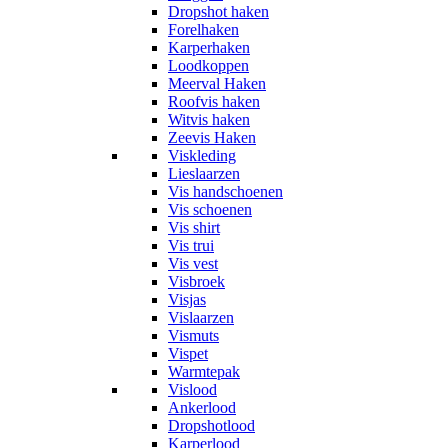
Dropshot haken
Forelhaken
Karperhaken
Loodkoppen
Meerval Haken
Roofvis haken
Witvis haken
Zeevis Haken
Viskleding
Lieslaarzen
Vis handschoenen
Vis schoenen
Vis shirt
Vis trui
Vis vest
Visbroek
Visjas
Vislaarzen
Vismuts
Vispet
Warmtepak
Vislood
Ankerlood
Dropshotlood
Karperlood