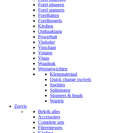
Forel pluggen
Forel spinners
Forelhaken
Forelhengels
Kleding
Onthaaktang
Powerbait
Visdoder
Visschaar
Vistang
Vistas
Waadpak
Werpgewichten
Kleinmateriaal
Quick change swivels
Spelden
Splitringen
Stoppers & beads
Wartels
Zeevis
Bekijk alles
Accessoires
Complete sets
Fileermessen
Kleding