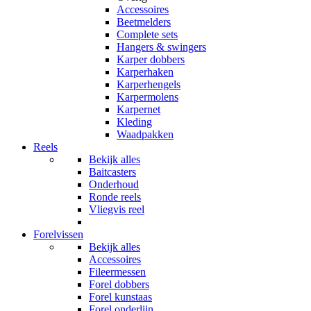
Accessoires
Beetmelders
Complete sets
Hangers & swingers
Karper dobbers
Karperhaken
Karperhengels
Karpermolens
Karpernet
Kleding
Waadpakken
Reels
Bekijk alles
Baitcasters
Onderhoud
Ronde reels
Vliegvis reel
Forelvissen
Bekijk alles
Accessoires
Fileermessen
Forel dobbers
Forel kunstaas
Forel onderlijn