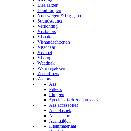
Lieslaarzen
Loodkoppen
Noorwegen & big game
Strandsteunen
Verlichting
Visdoders
Vishaken
Vishandschoenen
Visschaar
Visstoel
Vistang
Waadpak
Warmtepakken
Zeedobbers
Zeelood
Aas
Pilkers
Pluggen
Specialistisch zee kunstaas
Aas accessoires
Aas elastiek
Aas schaar
Aasnaalden
Kleinmateriaal