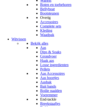
Wartels
Boten en toebehoren
Bellyboat
Bootsteunen
Overig
Accessoires
Complete sets
Kleding
Waadpak
Witvissen
Bekijk alles
Aas
Dips & Soaks
Grondvoer
Haak aas
Losse ingredienten
Pellets
Aas Accessoires
Aas boortjes
Aasbak
Bait bands
Boilie naalden
Voeremmer
End-tackle
Breekstaafjes