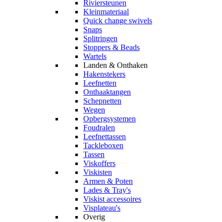
Riviersteunen
Kleinmateriaal
Quick change swivels
Snaps
Splitringen
Stoppers & Beads
Wartels
Landen & Onthaken
Hakenstekers
Leefnetten
Onthaaktangen
Schepnetten
Wegen
Opbergsystemen
Foudralen
Leefnettassen
Tackleboxen
Tassen
Viskoffers
Viskisten
Armen & Poten
Lades & Tray's
Viskist accessoires
Visplateau's
Overig