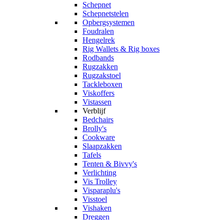
Schepnet
Schepnetstelen
Opbergsystemen
Foudralen
Hengelrek
Rig Wallets & Rig boxes
Rodbands
Rugzakken
Rugzakstoel
Tackleboxen
Viskoffers
Vistassen
Verblijf
Bedchairs
Brolly's
Cookware
Slaapzakken
Tafels
Tenten & Bivvy's
Verlichting
Vis Trolley
Visparaplu's
Visstoel
Vishaken
Dreggen