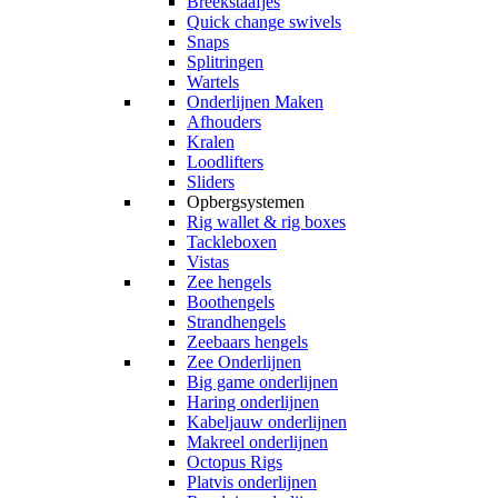
Breekstaafjes
Quick change swivels
Snaps
Splitringen
Wartels
Onderlijnen Maken
Afhouders
Kralen
Loodlifters
Sliders
Opbergsystemen
Rig wallet & rig boxes
Tackleboxen
Vistas
Zee hengels
Boothengels
Strandhengels
Zeebaars hengels
Zee Onderlijnen
Big game onderlijnen
Haring onderlijnen
Kabeljauw onderlijnen
Makreel onderlijnen
Octopus Rigs
Platvis onderlijnen