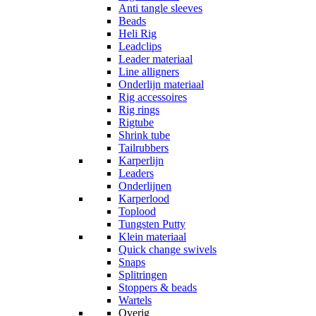
Anti tangle sleeves
Beads
Heli Rig
Leadclips
Leader materiaal
Line alligners
Onderlijn materiaal
Rig accessoires
Rig rings
Rigtube
Shrink tube
Tailrubbers
Karperlijn
Leaders
Onderlijnen
Karperlood
Toplood
Tungsten Putty
Klein materiaal
Quick change swivels
Snaps
Splitringen
Stoppers & beads
Wartels
Overig