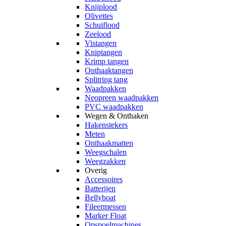
Knijplood
Olivettes
Schuiflood
Zeelood
Vistangen
Kniptangen
Krimp tangen
Onthaaktangen
Splitring tang
Waadpakken
Neopreen waadpakken
PVC waadpakken
Wegen & Onthaken
Hakenstekers
Meten
Onthaakmatten
Weegschalen
Weegzakken
Overig
Accessoires
Batterijen
Bellyboat
Fileermessen
Marker Float
Opspoelmachines