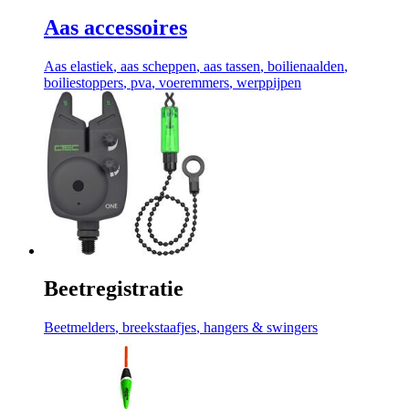
Aas accessoires
Aas elastiek
, aas scheppen
, aas tassen
, boilienaalden
,
boiliestoppers
, pva
, voeremmers
, werppijpen
Beetregistratie
Beetmelders
, breekstaafjes
, hangers & swingers