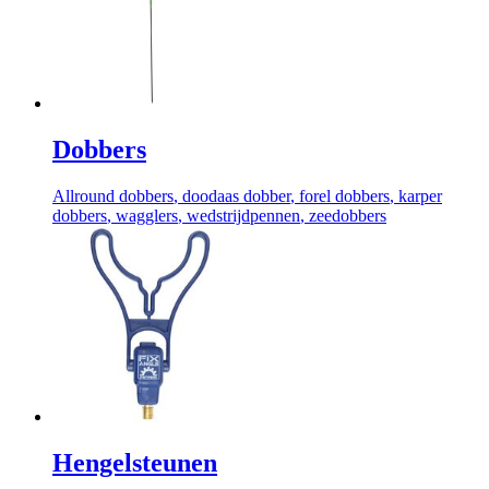
Dobbers
Allround dobbers
, doodaas dobber
, forel dobbers
, karper
dobbers
, wagglers
, wedstrijdpennen
, zeedobbers
Hengelsteunen