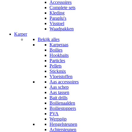
Accessoires
Complete sets
Kleding
Paraplu's
Visstoel
Waadpakken
Karper
Bekijk alles
Karperaas
Boilies
Hookbaits
Particles
Pellets
Stickmix
Vloeistoffen
Aas accessoires
Aas schep
Aas tassen
Bait drills
Boilienaalden
Boiliestoppers
PVA
Werppijp
Hengelsteunen
Achtersteunen