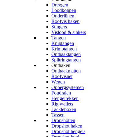
Dreggen
Loodkoppen
Onderlijnen
Roofvis haken
Stingers
Vislood & sinkers
Tangen
Kniptangen
Krimptangen
Onthaaktangen
Splitringtangen
Onthaken
Onthaakmatten
Roofvisnet
Wegen
Opbergsystemen
Foudralen
Hengelrekken
Rig wallets
Tackleboxen
Tassen
Dropshotten
Dropshot haken
Dropshot hengels
Dropshot lood