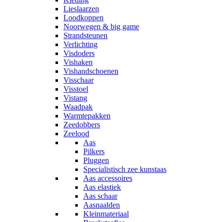
Lieslaarzen
Loodkoppen
Noorwegen & big game
Strandsteunen
Verlichting
Visdoders
Vishaken
Vishandschoenen
Visschaar
Visstoel
Vistang
Waadpak
Warmtepakken
Zeedobbers
Zeelood
Aas
Pilkers
Pluggen
Specialistisch zee kunstaas
Aas accessoires
Aas elastiek
Aas schaar
Aasnaalden
Kleinmateriaal