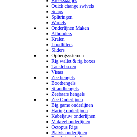
Breekstaafjes
Quick change swivels
Snaps
Splitringen
Wartels
Onderlijnen Maken
Afhouders
Kralen
Loodlifters
Sliders
Opbergsystemen
Rig wallet & rig boxes
Tackleboxen
Vistas
Zee hengels
Boothengels
Strandhengels
Zeebaars hengels
Zee Onderlijnen
Big game onderlijnen
Haring onderlijnen
Kabeljauw onderlijnen
Makreel onderlijnen
Octopus Rigs
Platvis onderlijnen