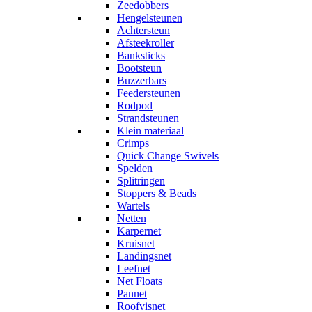
Zeedobbers
Hengelsteunen
Achtersteun
Afsteekroller
Banksticks
Bootsteun
Buzzerbars
Feedersteunen
Rodpod
Strandsteunen
Klein materiaal
Crimps
Quick Change Swivels
Spelden
Splitringen
Stoppers & Beads
Wartels
Netten
Karpernet
Kruisnet
Landingsnet
Leefnet
Net Floats
Pannet
Roofvisnet