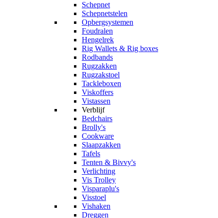
Schepnet
Schepnetstelen
Opbergsystemen
Foudralen
Hengelrek
Rig Wallets & Rig boxes
Rodbands
Rugzakken
Rugzakstoel
Tackleboxen
Viskoffers
Vistassen
Verblijf
Bedchairs
Brolly's
Cookware
Slaapzakken
Tafels
Tenten & Bivvy's
Verlichting
Vis Trolley
Visparaplu's
Visstoel
Vishaken
Dreggen