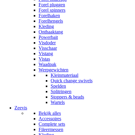
Forel pluggen
Forel spinners
Forelhaken
Forelhengels
Kleding
Onthaaktang
Powerbait
Visdoder
Visschaar
Vistang
Vistas
Waadpak
Werpgewichten
Kleinmateriaal
Quick change swivels
Spelden
Splitringen
Stoppers & beads
Wartels
Zeevis
Bekijk alles
Accessoires
Complete sets
Fileermessen
Kleding