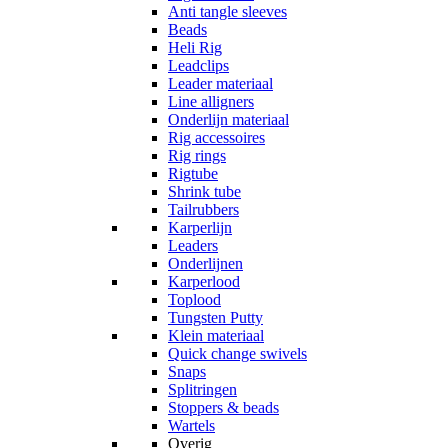
Anti tangle sleeves
Beads
Heli Rig
Leadclips
Leader materiaal
Line alligners
Onderlijn materiaal
Rig accessoires
Rig rings
Rigtube
Shrink tube
Tailrubbers
Karperlijn
Leaders
Onderlijnen
Karperlood
Toplood
Tungsten Putty
Klein materiaal
Quick change swivels
Snaps
Splitringen
Stoppers & beads
Wartels
Overig