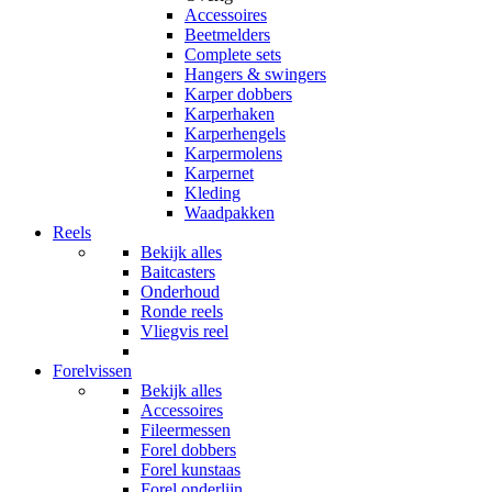
Accessoires
Beetmelders
Complete sets
Hangers & swingers
Karper dobbers
Karperhaken
Karperhengels
Karpermolens
Karpernet
Kleding
Waadpakken
Reels
Bekijk alles
Baitcasters
Onderhoud
Ronde reels
Vliegvis reel
Forelvissen
Bekijk alles
Accessoires
Fileermessen
Forel dobbers
Forel kunstaas
Forel onderlijn