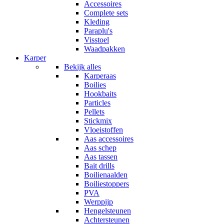
Accessoires
Complete sets
Kleding
Paraplu's
Visstoel
Waadpakken
Karper
Bekijk alles
Karperaas
Boilies
Hookbaits
Particles
Pellets
Stickmix
Vloeistoffen
Aas accessoires
Aas schep
Aas tassen
Bait drills
Boilienaalden
Boiliestoppers
PVA
Werppijp
Hengelsteunen
Achtersteunen