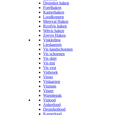
Dropshot haken
Forelhaken
Karperhaken
Loodkoppen
Meerval Haken
Roofvis haken
Witvis haken
Zeevis Haken
Viskleding
Lieslaarzen
Vis handschoenen
Vis schoenen
Vis shirt
Vis trui
Vis vest
Visbroek
Visjas
Vislaarzen
Vismuts
Vispet
Warmtepak
Vislood
Ankerlood
Dropshotlood
Karperlood