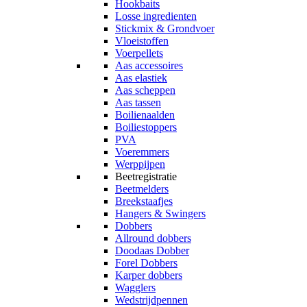
Hookbaits
Losse ingredienten
Stickmix & Grondvoer
Vloeistoffen
Voerpellets
Aas accessoires
Aas elastiek
Aas scheppen
Aas tassen
Boilienaalden
Boiliestoppers
PVA
Voeremmers
Werppijpen
Beetregistratie
Beetmelders
Breekstaafjes
Hangers & Swingers
Dobbers
Allround dobbers
Doodaas Dobber
Forel Dobbers
Karper dobbers
Wagglers
Wedstrijdpennen