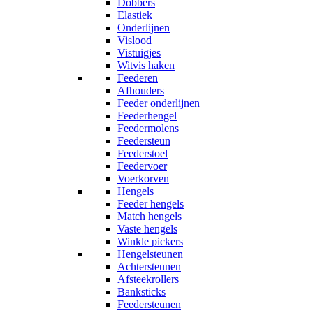
Dobbers
Elastiek
Onderlijnen
Vislood
Vistuigjes
Witvis haken
Feederen
Afhouders
Feeder onderlijnen
Feederhengel
Feedermolens
Feedersteun
Feederstoel
Feedervoer
Voerkorven
Hengels
Feeder hengels
Match hengels
Vaste hengels
Winkle pickers
Hengelsteunen
Achtersteunen
Afsteekrollers
Banksticks
Feedersteunen