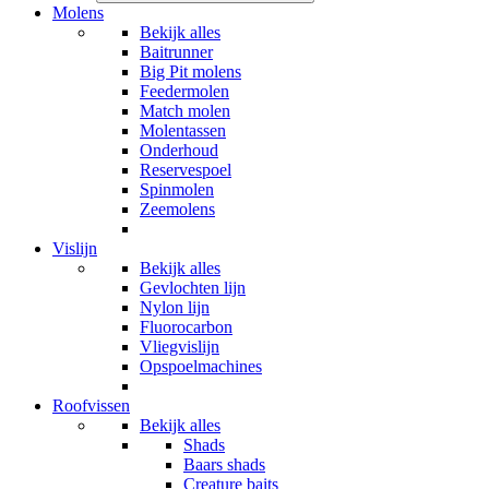
Molens
Bekijk alles
Baitrunner
Big Pit molens
Feedermolen
Match molen
Molentassen
Onderhoud
Reservespoel
Spinmolen
Zeemolens
Vislijn
Bekijk alles
Gevlochten lijn
Nylon lijn
Fluorocarbon
Vliegvislijn
Opspoelmachines
Roofvissen
Bekijk alles
Shads
Baars shads
Creature baits