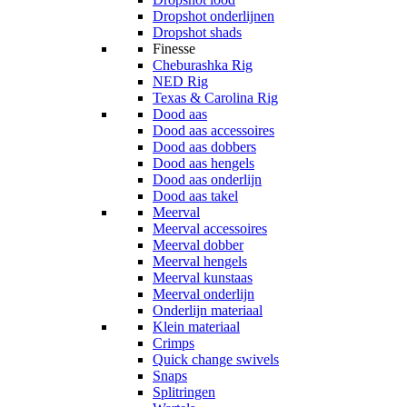
Dropshot onderlijnen
Dropshot shads
Finesse
Cheburashka Rig
NED Rig
Texas & Carolina Rig
Dood aas
Dood aas accessoires
Dood aas dobbers
Dood aas hengels
Dood aas onderlijn
Dood aas takel
Meerval
Meerval accessoires
Meerval dobber
Meerval hengels
Meerval kunstaas
Meerval onderlijn
Onderlijn materiaal
Klein materiaal
Crimps
Quick change swivels
Snaps
Splitringen