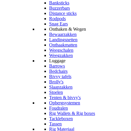
Banksticks
Buzzerbars
Distance sticks
Rodpods
Snag Ears
Onthaken & Wegen
Bewaarzakken
Landingsnetten
Onthaakmatten
Weegschalen
Weegzakken
Luggage
Barrows
Bedchairs
Bivvy tafels
Brolly's
Slaapzakken
Stoelen
Tenten & bivvy's
Opbergsystemen
Foudralen
Rig Wallets & Rig boxes
Tackleboxen
Tassen
Rig Materiaal