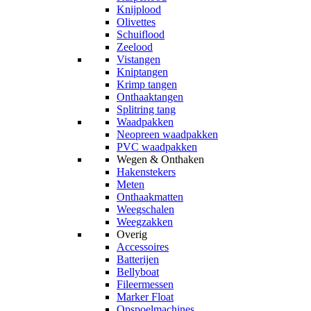
Knijplood
Olivettes
Schuiflood
Zeelood
Vistangen
Kniptangen
Krimp tangen
Onthaaktangen
Splitring tang
Waadpakken
Neopreen waadpakken
PVC waadpakken
Wegen & Onthaken
Hakenstekers
Meten
Onthaakmatten
Weegschalen
Weegzakken
Overig
Accessoires
Batterijen
Bellyboat
Fileermessen
Marker Float
Opspoelmachines