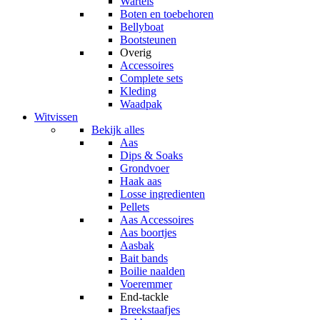
Wartels
Boten en toebehoren
Bellyboat
Bootsteunen
Overig
Accessoires
Complete sets
Kleding
Waadpak
Witvissen
Bekijk alles
Aas
Dips & Soaks
Grondvoer
Haak aas
Losse ingredienten
Pellets
Aas Accessoires
Aas boortjes
Aasbak
Bait bands
Boilie naalden
Voeremmer
End-tackle
Breekstaafjes