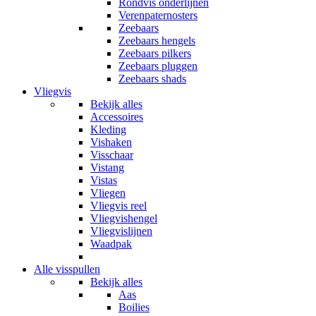
Rondvis onderlijnen
Verenpaternosters
Zeebaars
Zeebaars hengels
Zeebaars pilkers
Zeebaars pluggen
Zeebaars shads
Vliegvis
Bekijk alles
Accessoires
Kleding
Vishaken
Visschaar
Vistang
Vistas
Vliegen
Vliegvis reel
Vliegvishengel
Vliegvislijnen
Waadpak
Alle visspullen
Bekijk alles
Aas
Boilies