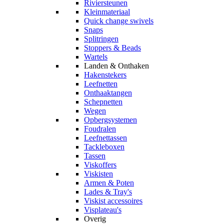
Riviersteunen
Kleinmateriaal
Quick change swivels
Snaps
Splitringen
Stoppers & Beads
Wartels
Landen & Onthaken
Hakenstekers
Leefnetten
Onthaaktangen
Schepnetten
Wegen
Opbergsystemen
Foudralen
Leefnettassen
Tackleboxen
Tassen
Viskoffers
Viskisten
Armen & Poten
Lades & Tray's
Viskist accessoires
Visplateau's
Overig