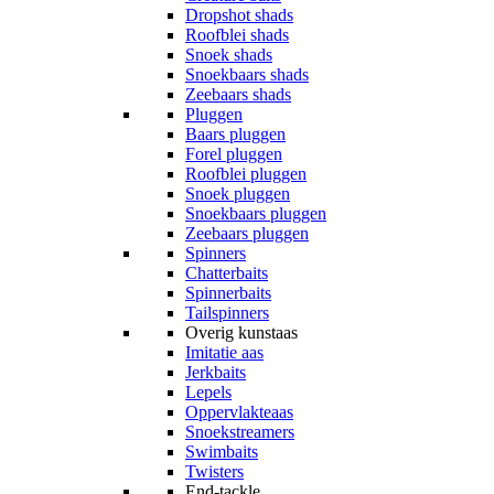
Dropshot shads
Roofblei shads
Snoek shads
Snoekbaars shads
Zeebaars shads
Pluggen
Baars pluggen
Forel pluggen
Roofblei pluggen
Snoek pluggen
Snoekbaars pluggen
Zeebaars pluggen
Spinners
Chatterbaits
Spinnerbaits
Tailspinners
Overig kunstaas
Imitatie aas
Jerkbaits
Lepels
Oppervlakteaas
Snoekstreamers
Swimbaits
Twisters
End-tackle