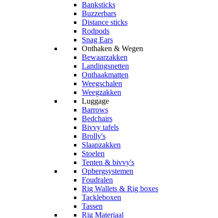
Banksticks
Buzzerbars
Distance sticks
Rodpods
Snag Ears
Onthaken & Wegen
Bewaarzakken
Landingsnetten
Onthaakmatten
Weegschalen
Weegzakken
Luggage
Barrows
Bedchairs
Bivvy tafels
Brolly's
Slaapzakken
Stoelen
Tenten & bivvy's
Opbergsystemen
Foudralen
Rig Wallets & Rig boxes
Tackleboxen
Tassen
Rig Materiaal