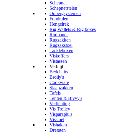
Schepnet
Schepnetstelen
Opbergsystemen
Foudralen
Hengelrek
Rig Wallets & Rig boxes
Rodbands
Rugzakken
Rugzakstoel
Tackleboxen
Viskoffers
Vistassen
Verblijf
Bedchairs
Brolly's
Cookware
Slaapzakken
Tafels
Tenten & Bivvy's
Verlichting
Vis Trolley
Visparaplu's
Visstoel
Vishaken
Dreggen