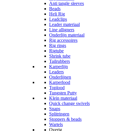
Anti tangle sleeves
Beads
Heli Rig
Leadclips
Leader materiaal
Line alligners
Onderlijn materiaal
Rig accessoires
Rig rings
Rigtube
Shrink tube
Tailrubbers
Karperlijn
Leaders
Onderlijnen
Karperlood
Toplood
Tungsten Putty
Klein materiaal
Quick change swivels
Snaps
Splitringen
Stoppers & beads
Wartels
Overig