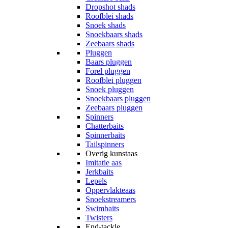
Dropshot shads
Roofblei shads
Snoek shads
Snoekbaars shads
Zeebaars shads
Pluggen
Baars pluggen
Forel pluggen
Roofblei pluggen
Snoek pluggen
Snoekbaars pluggen
Zeebaars pluggen
Spinners
Chatterbaits
Spinnerbaits
Tailspinners
Overig kunstaas
Imitatie aas
Jerkbaits
Lepels
Oppervlakteaas
Snoekstreamers
Swimbaits
Twisters
End-tackle