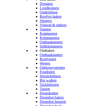
Dreggen
Loodkoppen
Onderlijnen
Roofvis haken
Stingers
Vislood & sinkers
Tangen
Kniptangen
Krimptangen
Onthaaktangen
Splitringtangen
Onthaken
Onthaakmatten
Roofvisnet
Wegen
Opbergsystemen
Foudralen
Hengelrekken
Rig wallets
Tackleboxen
Tassen
Dropshotten
Dropshot haken
Dropshot hengels
Dropshot lood