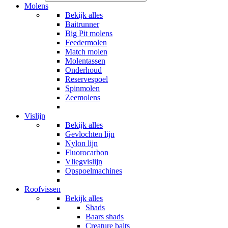
Molens
Bekijk alles
Baitrunner
Big Pit molens
Feedermolen
Match molen
Molentassen
Onderhoud
Reservespoel
Spinmolen
Zeemolens
Vislijn
Bekijk alles
Gevlochten lijn
Nylon lijn
Fluorocarbon
Vliegvislijn
Opspoelmachines
Roofvissen
Bekijk alles
Shads
Baars shads
Creature baits