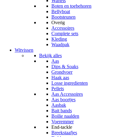
Wartels
Boten en toebehoren
Bellyboat
Bootsteunen
Overig
Accessoires
Complete sets
Kleding
Waadpak
Witvissen
Bekijk alles
Aas
Dips & Soaks
Grondvoer
Haak aas
Losse ingredienten
Pellets
Aas Accessoires
Aas boortjes
Aasbak
Bait bands
Boilie naalden
Voeremmer
End-tackle
Breekstaafjes