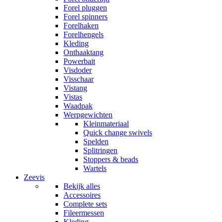
Forel pluggen
Forel spinners
Forelhaken
Forelhengels
Kleding
Onthaaktang
Powerbait
Visdoder
Visschaar
Vistang
Vistas
Waadpak
Werpgewichten
Kleinmateriaal
Quick change swivels
Spelden
Splitringen
Stoppers & beads
Wartels
Zeevis
Bekijk alles
Accessoires
Complete sets
Fileermessen
Kleding