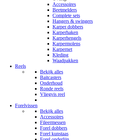
Accessoires
Beetmelders
Complete sets
Hangers & swingers
Karper dobbers
Karperhaken
Karperhengels
Karpermolens
Karpernet
Kleding
Waadpakken
Reels
Bekijk alles
Baitcasters
Onderhoud
Ronde reels
Vliegvis reel
Forelvissen
Bekijk alles
Accessoires
Fileermessen
Forel dobbers
Forel kunstaas
Forel onderlijn