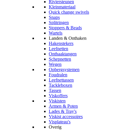
Riviersteunen
Kleinmateriaal
Quick change swivels
Snaps
Splitringen
Stoppers & Beads
Wartels
Landen & Onthaken
Hakenstekers
Leefnetten
Onthaaktangen
Schepnetten
Wegen
Opbergsystemen
Foudralen
Leefnettassen
Tackleboxen
Tassen
Viskoffers
Viskisten
Armen & Poten
Lades & Tray's
Viskist accessoires
Visplateau's
Overig