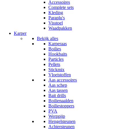
Accessoires
Complete sets
Kleding
Paraplu's
Visstoel
Waadpakken
Karper
Bekijk alles
Karperaas
Boilies
Hookbaits
Particles
Pellets
Stickmix
Vloeistoffen
Aas accessoires
Aas schep
Aas tassen
Bait drills
Boilienaalden
Boiliestoppers
PVA
Werppijp
Hengelsteunen
Achtersteunen