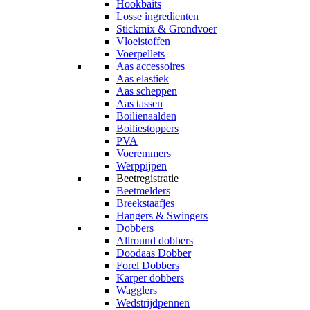
Hookbaits
Losse ingredienten
Stickmix & Grondvoer
Vloeistoffen
Voerpellets
Aas accessoires
Aas elastiek
Aas scheppen
Aas tassen
Boilienaalden
Boiliestoppers
PVA
Voeremmers
Werppijpen
Beetregistratie
Beetmelders
Breekstaafjes
Hangers & Swingers
Dobbers
Allround dobbers
Doodaas Dobber
Forel Dobbers
Karper dobbers
Wagglers
Wedstrijdpennen