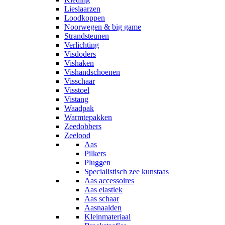
Lieslaarzen
Loodkoppen
Noorwegen & big game
Strandsteunen
Verlichting
Visdoders
Vishaken
Vishandschoenen
Visschaar
Visstoel
Vistang
Waadpak
Warmtepakken
Zeedobbers
Zeelood
Aas
Pilkers
Pluggen
Specialistisch zee kunstaas
Aas accessoires
Aas elastiek
Aas schaar
Aasnaalden
Kleinmateriaal