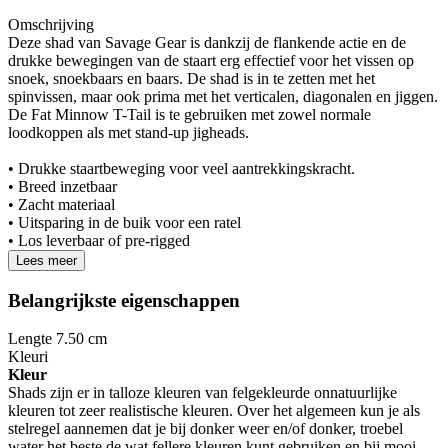
Omschrijving
Deze shad van Savage Gear is dankzij de flankende actie en de
drukke bewegingen van de staart erg effectief voor het vissen op
snoek, snoekbaars en baars. De shad is in te zetten met het
spinvissen, maar ook prima met het verticalen, diagonalen en jiggen.
De Fat Minnow T-Tail is te gebruiken met zowel normale
loodkoppen als met stand-up jigheads.
• Drukke staartbeweging voor veel aantrekkingskracht.
• Breed inzetbaar
• Zacht materiaal
• Uitsparing in de buik voor een ratel
• Los leverbaar of pre-rigged
Lees meer
Belangrijkste eigenschappen
Lengte
7.50 cm
Kleur
i
Kleur
Shads zijn er in talloze kleuren van felgekleurde onnatuurlijke
kleuren tot zeer realistische kleuren. Over het algemeen kun je als
stelregel aannemen dat je bij donker weer en/of donker, troebel
water het beste de wat fellere kleuren kunt gebruiken en bij mooi