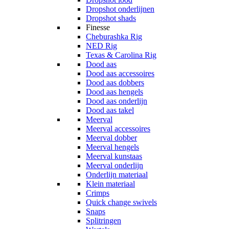
Dropshot onderlijnen
Dropshot shads
Finesse
Cheburashka Rig
NED Rig
Texas & Carolina Rig
Dood aas
Dood aas accessoires
Dood aas dobbers
Dood aas hengels
Dood aas onderlijn
Dood aas takel
Meerval
Meerval accessoires
Meerval dobber
Meerval hengels
Meerval kunstaas
Meerval onderlijn
Onderlijn materiaal
Klein materiaal
Crimps
Quick change swivels
Snaps
Splitringen