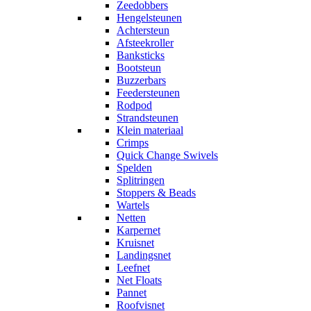
Zeedobbers
Hengelsteunen
Achtersteun
Afsteekroller
Banksticks
Bootsteun
Buzzerbars
Feedersteunen
Rodpod
Strandsteunen
Klein materiaal
Crimps
Quick Change Swivels
Spelden
Splitringen
Stoppers & Beads
Wartels
Netten
Karpernet
Kruisnet
Landingsnet
Leefnet
Net Floats
Pannet
Roofvisnet