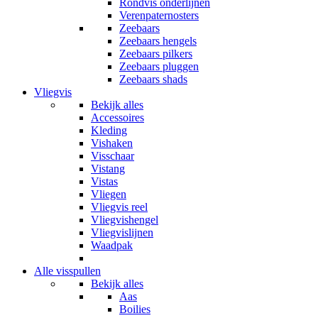
Rondvis onderlijnen
Verenpaternosters
Zeebaars
Zeebaars hengels
Zeebaars pilkers
Zeebaars pluggen
Zeebaars shads
Vliegvis
Bekijk alles
Accessoires
Kleding
Vishaken
Visschaar
Vistang
Vistas
Vliegen
Vliegvis reel
Vliegvishengel
Vliegvislijnen
Waadpak
Alle visspullen
Bekijk alles
Aas
Boilies