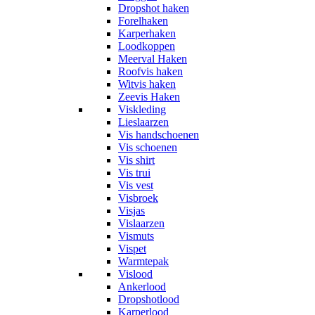
Dropshot haken
Forelhaken
Karperhaken
Loodkoppen
Meerval Haken
Roofvis haken
Witvis haken
Zeevis Haken
Viskleding
Lieslaarzen
Vis handschoenen
Vis schoenen
Vis shirt
Vis trui
Vis vest
Visbroek
Visjas
Vislaarzen
Vismuts
Vispet
Warmtepak
Vislood
Ankerlood
Dropshotlood
Karperlood