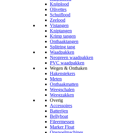
Knijplood
Olivettes
Schuiflood
Zeelood
Vistangen
Kniptangen
Krimp tangen
Onthaaktangen
Splitring tang
Waadpakken
Neopreen waadpakken
PVC waadpakken
Wegen & Onthaken
Hakenstekers
Meten
Onthaakmatten
Weegschalen
Weegzakken
Overig
Accessoires
Batterijen
Bellyboat
Fileermessen
Marker Float
Opspoelmachines