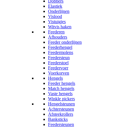
Dobbers
Elastiek
Onderlijnen
Vislood
Vistuigjes
Witvis haken
Feederen
Afhouders
Feeder onderlijnen
Feederhengel
Feedermolens
Feedersteun
Feederstoel
Feedervoer
Voerkorven
Hengels
Feeder hengels
Match hengels
Vaste hengels
Winkle pickers
Hengelsteunen
Achtersteunen
Afsteekrollers
Banksticks
Feedersteunen