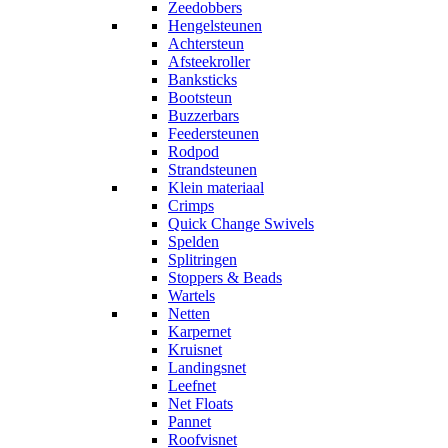
Zeedobbers
Hengelsteunen
Achtersteun
Afsteekroller
Banksticks
Bootsteun
Buzzerbars
Feedersteunen
Rodpod
Strandsteunen
Klein materiaal
Crimps
Quick Change Swivels
Spelden
Splitringen
Stoppers & Beads
Wartels
Netten
Karpernet
Kruisnet
Landingsnet
Leefnet
Net Floats
Pannet
Roofvisnet