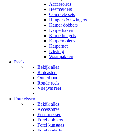
Accessoires
Beetmelders
Complete sets
Hangers & swingers
Karper dobbers
Karperhaken
Karperhengels
Karpermolens
Karpernet
Kleding
Waadpakken
Reels
Bekijk alles
Baitcasters
Onderhoud
Ronde reels
Vliegvis reel
Forelvissen
Bekijk alles
Accessoires
Fileermessen
Forel dobbers
Forel kunstaas
Forel onderlijn