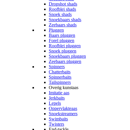
Dropshot shads
Roofblei shads
Snoek shads
Snoekbaars shads
Zeebaars shads
Pluggen
Baars pluggen
Forel pluggen
Roofblei pluggen
Snoek pluggen
Snoekbaars pluggen
Zeebaars pluggen
Spinners
Chatterbaits
Spinnerbaits
Tailspinners
Overig kunstaas
Imitatie aas
Jerkbaits
Lepels
Oppervlakteaas
Snoekstreamers
Swimbaits
Twisters
End-tackle