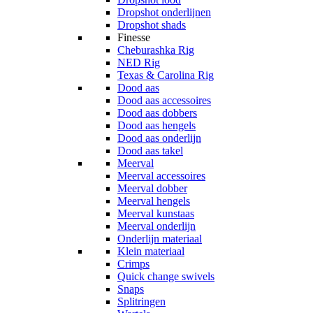
Dropshot onderlijnen
Dropshot shads
Finesse
Cheburashka Rig
NED Rig
Texas & Carolina Rig
Dood aas
Dood aas accessoires
Dood aas dobbers
Dood aas hengels
Dood aas onderlijn
Dood aas takel
Meerval
Meerval accessoires
Meerval dobber
Meerval hengels
Meerval kunstaas
Meerval onderlijn
Onderlijn materiaal
Klein materiaal
Crimps
Quick change swivels
Snaps
Splitringen