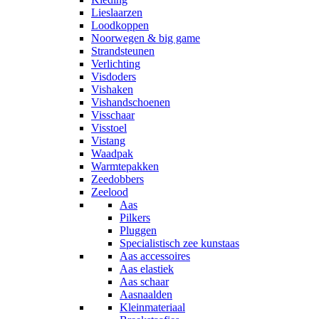
Lieslaarzen
Loodkoppen
Noorwegen & big game
Strandsteunen
Verlichting
Visdoders
Vishaken
Vishandschoenen
Visschaar
Visstoel
Vistang
Waadpak
Warmtepakken
Zeedobbers
Zeelood
Aas
Pilkers
Pluggen
Specialistisch zee kunstaas
Aas accessoires
Aas elastiek
Aas schaar
Aasnaalden
Kleinmateriaal