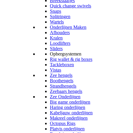
Breekstaafjes
Quick change swivels
Snaps
Splitringen
Wartels
Onderlijnen Maken
Afhouders
Kralen
Loodlifters
Sliders
Opbergsystemen
Rig wallet & rig boxes
Tackleboxen
Vistas
Zee hengels
Boothengels
Strandhengels
Zeebaars hengels
Zee Onderlijnen
Big game onderlijnen
Haring onderlijnen
Kabeljauw onderlijnen
Makreel onderlijnen
Octopus Rigs
Platvis onderlijnen