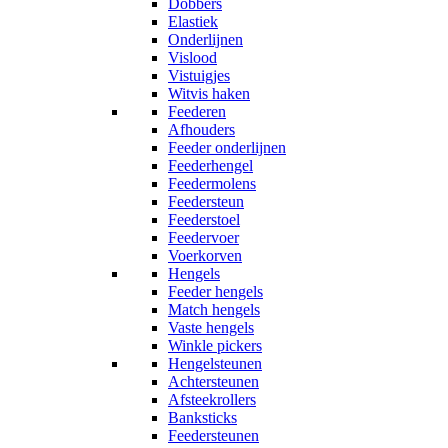
Dobbers
Elastiek
Onderlijnen
Vislood
Vistuigjes
Witvis haken
Feederen
Afhouders
Feeder onderlijnen
Feederhengel
Feedermolens
Feedersteun
Feederstoel
Feedervoer
Voerkorven
Hengels
Feeder hengels
Match hengels
Vaste hengels
Winkle pickers
Hengelsteunen
Achtersteunen
Afsteekrollers
Banksticks
Feedersteunen