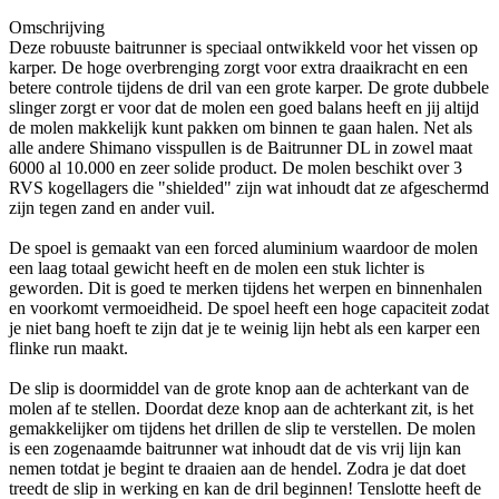
Omschrijving
Deze robuuste baitrunner is speciaal ontwikkeld voor het vissen op
karper. De hoge overbrenging zorgt voor extra draaikracht en een
betere controle tijdens de dril van een grote karper. De grote dubbele
slinger zorgt er voor dat de molen een goed balans heeft en jij altijd
de molen makkelijk kunt pakken om binnen te gaan halen. Net als
alle andere Shimano visspullen is de Baitrunner DL in zowel maat
6000 al 10.000 en zeer solide product. De molen beschikt over 3
RVS kogellagers die "shielded" zijn wat inhoudt dat ze afgeschermd
zijn tegen zand en ander vuil.
De spoel is gemaakt van een forced aluminium waardoor de molen
een laag totaal gewicht heeft en de molen een stuk lichter is
geworden. Dit is goed te merken tijdens het werpen en binnenhalen
en voorkomt vermoeidheid. De spoel heeft een hoge capaciteit zodat
je niet bang hoeft te zijn dat je te weinig lijn hebt als een karper een
flinke run maakt.
De slip is doormiddel van de grote knop aan de achterkant van de
molen af te stellen. Doordat deze knop aan de achterkant zit, is het
gemakkelijker om tijdens het drillen de slip te verstellen. De molen
is een zogenaamde baitrunner wat inhoudt dat de vis vrij lijn kan
nemen totdat je begint te draaien aan de hendel. Zodra je dat doet
treedt de slip in werking en kan de dril beginnen! Tenslotte heeft de