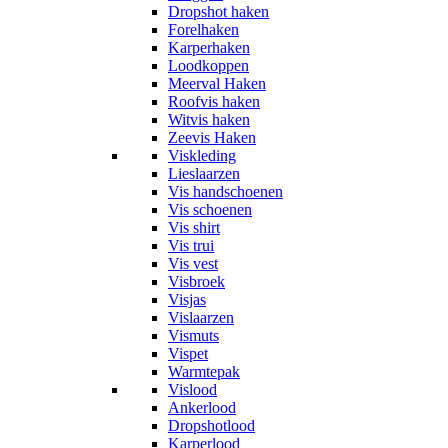
Dropshot haken
Forelhaken
Karperhaken
Loodkoppen
Meerval Haken
Roofvis haken
Witvis haken
Zeevis Haken
Viskleding
Lieslaarzen
Vis handschoenen
Vis schoenen
Vis shirt
Vis trui
Vis vest
Visbroek
Visjas
Vislaarzen
Vismuts
Vispet
Warmtepak
Vislood
Ankerlood
Dropshotlood
Karperlood