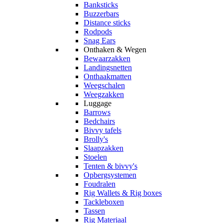
Banksticks
Buzzerbars
Distance sticks
Rodpods
Snag Ears
Onthaken & Wegen
Bewaarzakken
Landingsnetten
Onthaakmatten
Weegschalen
Weegzakken
Luggage
Barrows
Bedchairs
Bivvy tafels
Brolly's
Slaapzakken
Stoelen
Tenten & bivvy's
Opbergsystemen
Foudralen
Rig Wallets & Rig boxes
Tackleboxen
Tassen
Rig Materiaal