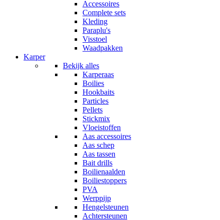
Accessoires
Complete sets
Kleding
Paraplu's
Visstoel
Waadpakken
Karper
Bekijk alles
Karperaas
Boilies
Hookbaits
Particles
Pellets
Stickmix
Vloeistoffen
Aas accessoires
Aas schep
Aas tassen
Bait drills
Boilienaalden
Boiliestoppers
PVA
Werppijp
Hengelsteunen
Achtersteunen