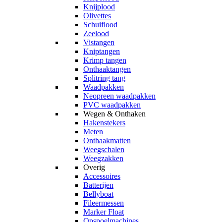
Knijplood
Olivettes
Schuiflood
Zeelood
Vistangen
Kniptangen
Krimp tangen
Onthaaktangen
Splitring tang
Waadpakken
Neopreen waadpakken
PVC waadpakken
Wegen & Onthaken
Hakenstekers
Meten
Onthaakmatten
Weegschalen
Weegzakken
Overig
Accessoires
Batterijen
Bellyboat
Fileermessen
Marker Float
Opspoelmachines