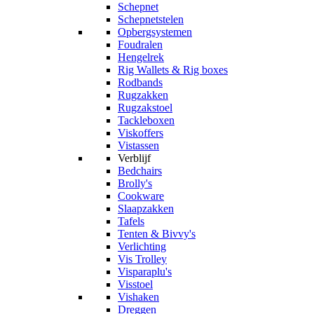
Schepnet
Schepnetstelen
Opbergsystemen
Foudralen
Hengelrek
Rig Wallets & Rig boxes
Rodbands
Rugzakken
Rugzakstoel
Tackleboxen
Viskoffers
Vistassen
Verblijf
Bedchairs
Brolly's
Cookware
Slaapzakken
Tafels
Tenten & Bivvy's
Verlichting
Vis Trolley
Visparaplu's
Visstoel
Vishaken
Dreggen