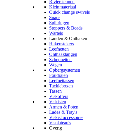
Riviersteunen
Kleinmateriaal
Quick change swivels
Snaps
Splitringen
Stoppers & Beads
Wartels
Landen & Onthaken
Hakenstekers
Leefnetten
Onthaaktangen
Schepnetten
Wegen
Opbergsystemen
Foudralen
Leefnettassen
Tackleboxen
Tassen
Viskoffers
Viskisten
Armen & Poten
Lades & Tray's
Viskist accessoires
Visplateau's
Overig