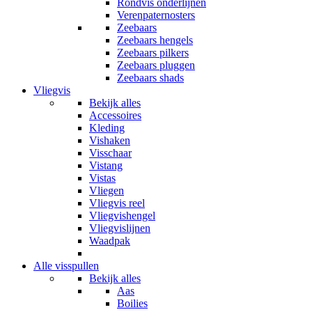
Rondvis onderlijnen
Verenpaternosters
Zeebaars
Zeebaars hengels
Zeebaars pilkers
Zeebaars pluggen
Zeebaars shads
Vliegvis
Bekijk alles
Accessoires
Kleding
Vishaken
Visschaar
Vistang
Vistas
Vliegen
Vliegvis reel
Vliegvishengel
Vliegvislijnen
Waadpak
Alle visspullen
Bekijk alles
Aas
Boilies