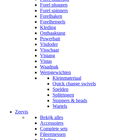
Forel pluggen
Forel spinners
Forelhaken
Forelhengels
Kleding
Onthaaktang
Powerbait
Visdoder
Visschaar
Vistang
Vistas
Waadpak
Werpgewichten
Kleinmateriaal
Quick change swivels
Spelden
Splitringen
Stoppers & beads
Wartels
Zeevis
Bekijk alles
Accessoires
Complete sets
Fileermessen
Kleding