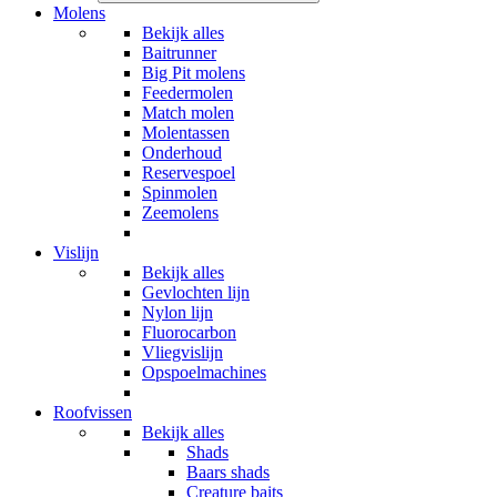
Molens
Bekijk alles
Baitrunner
Big Pit molens
Feedermolen
Match molen
Molentassen
Onderhoud
Reservespoel
Spinmolen
Zeemolens
Vislijn
Bekijk alles
Gevlochten lijn
Nylon lijn
Fluorocarbon
Vliegvislijn
Opspoelmachines
Roofvissen
Bekijk alles
Shads
Baars shads
Creature baits