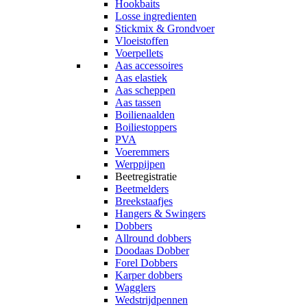
Hookbaits
Losse ingredienten
Stickmix & Grondvoer
Vloeistoffen
Voerpellets
Aas accessoires
Aas elastiek
Aas scheppen
Aas tassen
Boilienaalden
Boiliestoppers
PVA
Voeremmers
Werppijpen
Beetregistratie
Beetmelders
Breekstaafjes
Hangers & Swingers
Dobbers
Allround dobbers
Doodaas Dobber
Forel Dobbers
Karper dobbers
Wagglers
Wedstrijdpennen