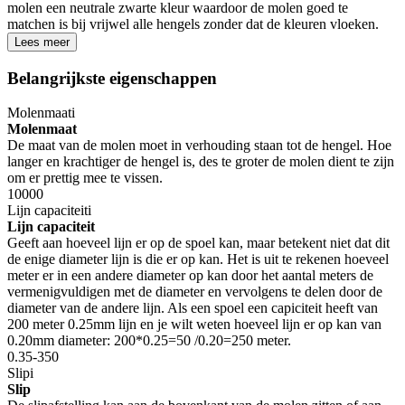
molen een neutrale zwarte kleur waardoor de molen goed te
matchen is bij vrijwel alle hengels zonder dat de kleuren vloeken.
Lees meer
Belangrijkste eigenschappen
Molenmaat
i
Molenmaat
De maat van de molen moet in verhouding staan tot de hengel. Hoe
langer en krachtiger de hengel is, des te groter de molen dient te zijn
om er prettig mee te vissen.
10000
Lijn capaciteit
i
Lijn capaciteit
Geeft aan hoeveel lijn er op de spoel kan, maar betekent niet dat dit
de enige diameter lijn is die er op kan. Het is uit te rekenen hoeveel
meter er in een andere diameter op kan door het aantal meters de
vermenigvuldigen met de diameter en vervolgens te delen door de
diameter van de andere lijn. Als een spoel een capiciteit heeft van
200 meter 0.25mm lijn en je wilt weten hoeveel lijn er op kan van
0.20mm diameter: 200*0.25=50 /0.20=250 meter.
0.35-350
Slip
i
Slip