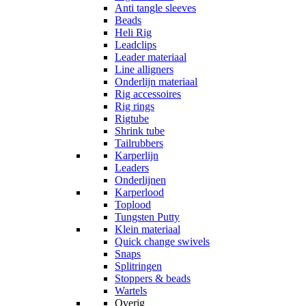
Anti tangle sleeves
Beads
Heli Rig
Leadclips
Leader materiaal
Line alligners
Onderlijn materiaal
Rig accessoires
Rig rings
Rigtube
Shrink tube
Tailrubbers
Karperlijn
Leaders
Onderlijnen
Karperlood
Toplood
Tungsten Putty
Klein materiaal
Quick change swivels
Snaps
Splitringen
Stoppers & beads
Wartels
Overig