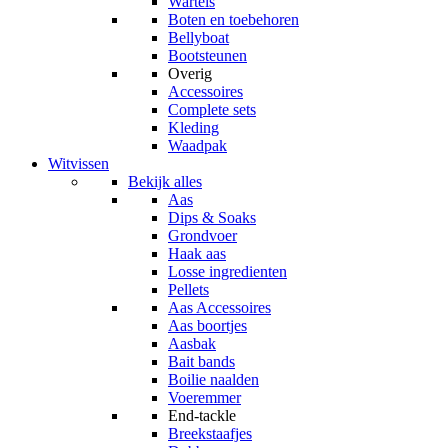
Wartels
Boten en toebehoren
Bellyboat
Bootsteunen
Overig
Accessoires
Complete sets
Kleding
Waadpak
Witvissen
Bekijk alles
Aas
Dips & Soaks
Grondvoer
Haak aas
Losse ingredienten
Pellets
Aas Accessoires
Aas boortjes
Aasbak
Bait bands
Boilie naalden
Voeremmer
End-tackle
Breekstaafjes