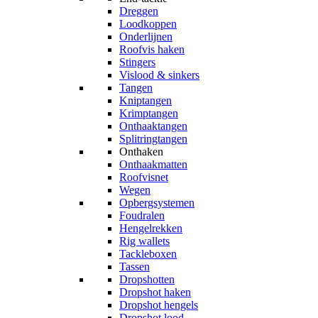
Dreggen
Loodkoppen
Onderlijnen
Roofvis haken
Stingers
Vislood & sinkers
Tangen
Kniptangen
Krimptangen
Onthaaktangen
Splitringtangen
Onthaken
Onthaakmatten
Roofvisnet
Wegen
Opbergsystemen
Foudralen
Hengelrekken
Rig wallets
Tackleboxen
Tassen
Dropshotten
Dropshot haken
Dropshot hengels
Dropshot lood