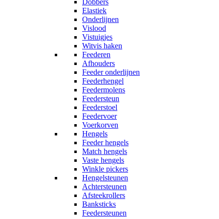
Dobbers
Elastiek
Onderlijnen
Vislood
Vistuigjes
Witvis haken
Feederen
Afhouders
Feeder onderlijnen
Feederhengel
Feedermolens
Feedersteun
Feederstoel
Feedervoer
Voerkorven
Hengels
Feeder hengels
Match hengels
Vaste hengels
Winkle pickers
Hengelsteunen
Achtersteunen
Afsteekrollers
Banksticks
Feedersteunen