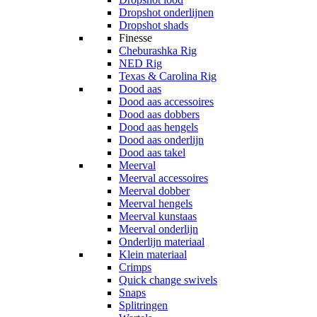
Dropshot onderlijnen
Dropshot shads
Finesse
Cheburashka Rig
NED Rig
Texas & Carolina Rig
Dood aas
Dood aas accessoires
Dood aas dobbers
Dood aas hengels
Dood aas onderlijn
Dood aas takel
Meerval
Meerval accessoires
Meerval dobber
Meerval hengels
Meerval kunstaas
Meerval onderlijn
Onderlijn materiaal
Klein materiaal
Crimps
Quick change swivels
Snaps
Splitringen