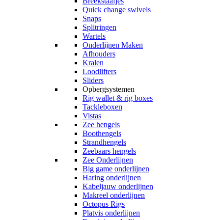
Breekstaafjes
Quick change swivels
Snaps
Splitringen
Wartels
Onderlijnen Maken
Afhouders
Kralen
Loodlifters
Sliders
Opbergsystemen
Rig wallet & rig boxes
Tackleboxen
Vistas
Zee hengels
Boothengels
Strandhengels
Zeebaars hengels
Zee Onderlijnen
Big game onderlijnen
Haring onderlijnen
Kabeljauw onderlijnen
Makreel onderlijnen
Octopus Rigs
Platvis onderlijnen