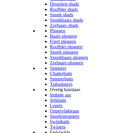
Dropshot shads
Roofblei shads
Snoek shads
Snoekbaars shads
Zeebaars shads
Pluggen
Baars pluggen
Forel pluggen
Roofblei pluggen
Snoek pluggen
Snoekbaars pluggen
Zeebaars pluggen
Spinners
Chatterbaits
Spinnerbaits
Tailspinners
Overig kunstaas
Imitatie aas
Jerkbaits
Lepels
Oppervlakteaas
Snoekstreamers
Swimbaits
Twisters
End-tackle