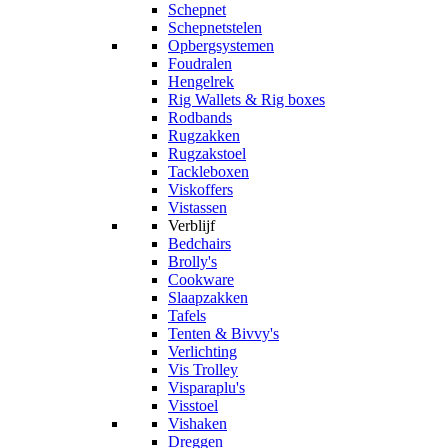
Schepnet
Schepnetstelen
Opbergsystemen
Foudralen
Hengelrek
Rig Wallets & Rig boxes
Rodbands
Rugzakken
Rugzakstoel
Tackleboxen
Viskoffers
Vistassen
Verblijf
Bedchairs
Brolly's
Cookware
Slaapzakken
Tafels
Tenten & Bivvy's
Verlichting
Vis Trolley
Visparaplu's
Visstoel
Vishaken
Dreggen