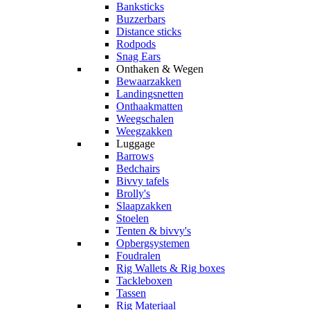
Banksticks
Buzzerbars
Distance sticks
Rodpods
Snag Ears
Onthaken & Wegen
Bewaarzakken
Landingsnetten
Onthaakmatten
Weegschalen
Weegzakken
Luggage
Barrows
Bedchairs
Bivvy tafels
Brolly's
Slaapzakken
Stoelen
Tenten & bivvy's
Opbergsystemen
Foudralen
Rig Wallets & Rig boxes
Tackleboxen
Tassen
Rig Materiaal