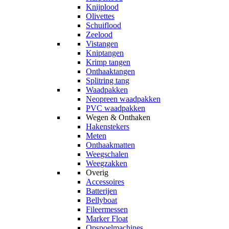
Knijplood
Olivettes
Schuiflood
Zeelood
Vistangen
Kniptangen
Krimp tangen
Onthaaktangen
Splitring tang
Waadpakken
Neopreen waadpakken
PVC waadpakken
Wegen & Onthaken
Hakenstekers
Meten
Onthaakmatten
Weegschalen
Weegzakken
Overig
Accessoires
Batterijen
Bellyboat
Fileermessen
Marker Float
Opspoelmachines