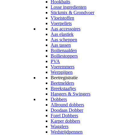
Hookbaits
Losse ingredienten
Stickmix & Grondvoer
Vloeistoffen
Voerpellets
Aas accessoires
Aas elastiek
Aas scheppen
Aas tassen
Boilienaalden
Boiliestoppers
PVA
Voeremmers
Werppijpen
Beetregistratie
Beetmelders
Breekstaafjes
Hangers & Swingers
Dobbers
Allround dobbers
Doodaas Dobber
Forel Dobbers
Karper dobbers
Wagglers
Wedstrijdpennen