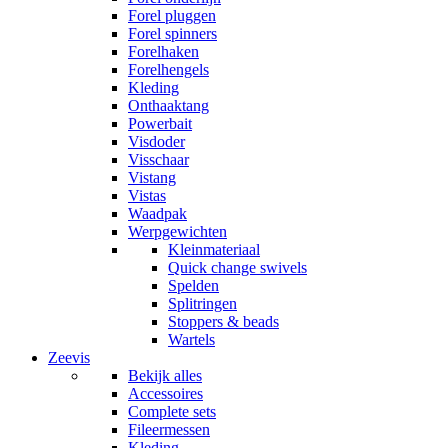
Forel pluggen
Forel spinners
Forelhaken
Forelhengels
Kleding
Onthaaktang
Powerbait
Visdoder
Visschaar
Vistang
Vistas
Waadpak
Werpgewichten
Kleinmateriaal
Quick change swivels
Spelden
Splitringen
Stoppers & beads
Wartels
Zeevis
Bekijk alles
Accessoires
Complete sets
Fileermessen
Kleding