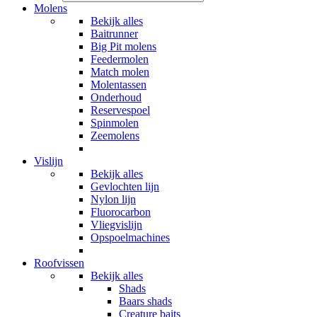
Molens
Bekijk alles
Baitrunner
Big Pit molens
Feedermolen
Match molen
Molentassen
Onderhoud
Reservespoel
Spinmolen
Zeemolens
Vislijn
Bekijk alles
Gevlochten lijn
Nylon lijn
Fluorocarbon
Vliegvislijn
Opspoelmachines
Roofvissen
Bekijk alles
Shads
Baars shads
Creature baits