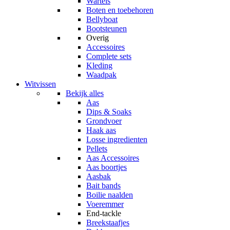
Wartels
Boten en toebehoren
Bellyboat
Bootsteunen
Overig
Accessoires
Complete sets
Kleding
Waadpak
Witvissen
Bekijk alles
Aas
Dips & Soaks
Grondvoer
Haak aas
Losse ingredienten
Pellets
Aas Accessoires
Aas boortjes
Aasbak
Bait bands
Boilie naalden
Voeremmer
End-tackle
Breekstaafjes