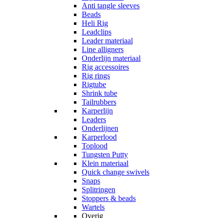
Anti tangle sleeves
Beads
Heli Rig
Leadclips
Leader materiaal
Line alligners
Onderlijn materiaal
Rig accessoires
Rig rings
Rigtube
Shrink tube
Tailrubbers
Karperlijn
Leaders
Onderlijnen
Karperlood
Toplood
Tungsten Putty
Klein materiaal
Quick change swivels
Snaps
Splitringen
Stoppers & beads
Wartels
Overig