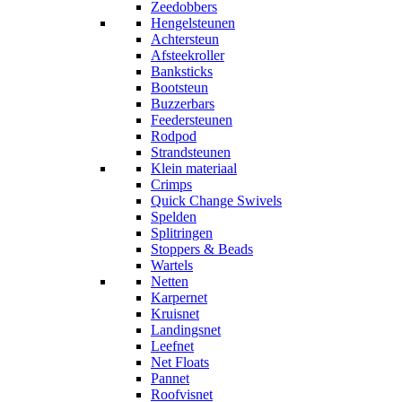
Zeedobbers
Hengelsteunen
Achtersteun
Afsteekroller
Banksticks
Bootsteun
Buzzerbars
Feedersteunen
Rodpod
Strandsteunen
Klein materiaal
Crimps
Quick Change Swivels
Spelden
Splitringen
Stoppers & Beads
Wartels
Netten
Karpernet
Kruisnet
Landingsnet
Leefnet
Net Floats
Pannet
Roofvisnet