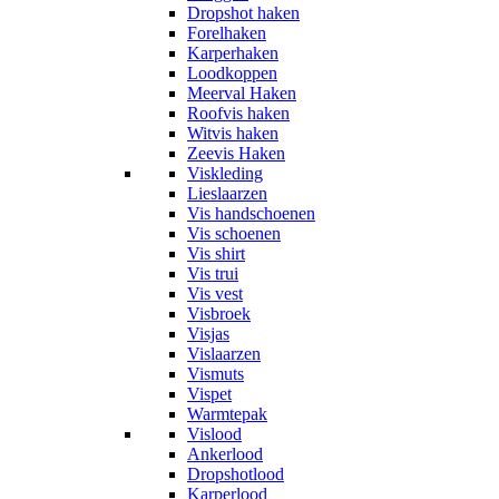
Dropshot haken
Forelhaken
Karperhaken
Loodkoppen
Meerval Haken
Roofvis haken
Witvis haken
Zeevis Haken
Viskleding
Lieslaarzen
Vis handschoenen
Vis schoenen
Vis shirt
Vis trui
Vis vest
Visbroek
Visjas
Vislaarzen
Vismuts
Vispet
Warmtepak
Vislood
Ankerlood
Dropshotlood
Karperlood