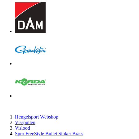
Hengelsport Webshop
Visspullen
Vislood
Spro FreeStyle Bullet Sinker Brass