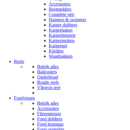
Accessoires
Beetmelders
Complete sets
Hangers & swingers
Karper dobbers
Karperhaken
Karperhengels
Karpermolens
Karpernet
Kleding
Waadpakken
Reels
Bekijk alles
Baitcasters
Onderhoud
Ronde reels
Vliegvis reel
Forelvissen
Bekijk alles
Accessoires
Fileermessen
Forel dobbers
Forel kunstaas
Forel onderlijn