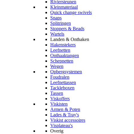
Riviersteunen
Kleinmateriaal
Quick change swivels
Snaps
Splitringen
Stoppers & Beads
Wartels
Landen & Onthaken
Hakenstekers
Leefnetten
Onthaaktangen
Schepnetten
Wegen
Opbergsystemen
Foudralen
Leefnettassen
Tackleboxen
Tassen
Viskoffers
Viskisten
Armen & Poten
Lades & Tray's
Viskist accessoires
Visplateau's
Overig