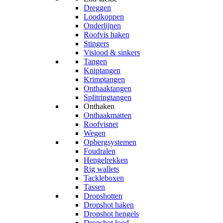
Dreggen
Loodkoppen
Onderlijnen
Roofvis haken
Stingers
Vislood & sinkers
Tangen
Kniptangen
Krimptangen
Onthaaktangen
Splitringtangen
Onthaken
Onthaakmatten
Roofvisnet
Wegen
Opbergsystemen
Foudralen
Hengelrekken
Rig wallets
Tackleboxen
Tassen
Dropshotten
Dropshot haken
Dropshot hengels
Dropshot lood