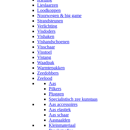
Lieslaarzen
Loodkoppen
Noorwegen & big game
Strandsteunen
Verlichting
Visdoders
Vishaken
Vishandschoenen
Visschaar
Visstoel
Vistang
Waadpak
Warmtepakken
Zeedobbers
Zeelood
Aas
Pilkers
Pluggen
Specialistisch zee kunstaas
Aas accessoires
Aas elastiek
Aas schaar
Aasnaalden
Kleinmateriaal