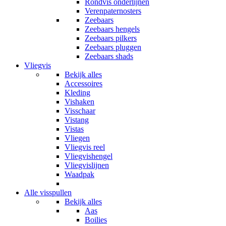
Rondvis onderlijnen
Verenpaternosters
Zeebaars
Zeebaars hengels
Zeebaars pilkers
Zeebaars pluggen
Zeebaars shads
Vliegvis
Bekijk alles
Accessoires
Kleding
Vishaken
Visschaar
Vistang
Vistas
Vliegen
Vliegvis reel
Vliegvishengel
Vliegvislijnen
Waadpak
Alle visspullen
Bekijk alles
Aas
Boilies