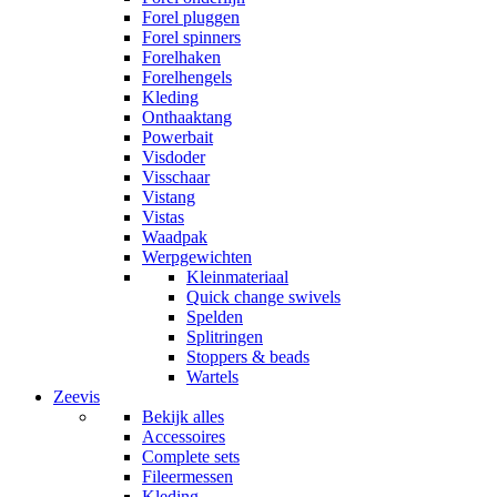
Forel pluggen
Forel spinners
Forelhaken
Forelhengels
Kleding
Onthaaktang
Powerbait
Visdoder
Visschaar
Vistang
Vistas
Waadpak
Werpgewichten
Kleinmateriaal
Quick change swivels
Spelden
Splitringen
Stoppers & beads
Wartels
Zeevis
Bekijk alles
Accessoires
Complete sets
Fileermessen
Kleding