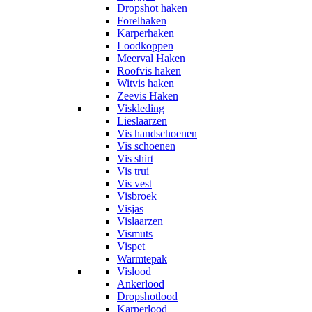
Dropshot haken
Forelhaken
Karperhaken
Loodkoppen
Meerval Haken
Roofvis haken
Witvis haken
Zeevis Haken
Viskleding
Lieslaarzen
Vis handschoenen
Vis schoenen
Vis shirt
Vis trui
Vis vest
Visbroek
Visjas
Vislaarzen
Vismuts
Vispet
Warmtepak
Vislood
Ankerlood
Dropshotlood
Karperlood