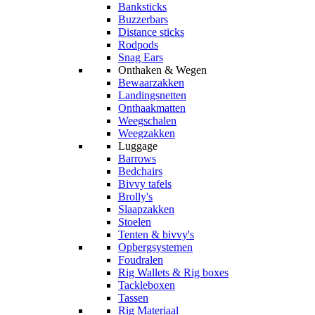
Banksticks
Buzzerbars
Distance sticks
Rodpods
Snag Ears
Onthaken & Wegen
Bewaarzakken
Landingsnetten
Onthaakmatten
Weegschalen
Weegzakken
Luggage
Barrows
Bedchairs
Bivvy tafels
Brolly's
Slaapzakken
Stoelen
Tenten & bivvy's
Opbergsystemen
Foudralen
Rig Wallets & Rig boxes
Tackleboxen
Tassen
Rig Materiaal