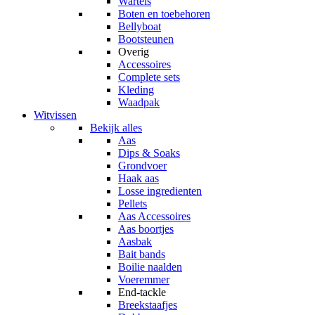
Wartels
Boten en toebehoren
Bellyboat
Bootsteunen
Overig
Accessoires
Complete sets
Kleding
Waadpak
Witvissen
Bekijk alles
Aas
Dips & Soaks
Grondvoer
Haak aas
Losse ingredienten
Pellets
Aas Accessoires
Aas boortjes
Aasbak
Bait bands
Boilie naalden
Voeremmer
End-tackle
Breekstaafjes