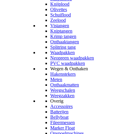
Knijplood
Olivettes
Schuiflood
Zeelood
Vistangen
Kniptangen
Krimp tangen
Onthaaktangen
Splitring tang
Waadpakken
Neopreen waadpakken
PVC waadpakken
Wegen & Onthaken
Hakenstekers
Meten
Onthaakmatten
Weegschalen
Weegzakken
Overig
Accessoires
Batterijen
Bellyboat
Fileermessen
Marker Float
Opspoelmachines