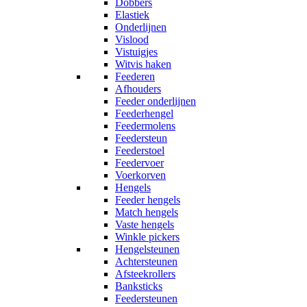
Dobbers
Elastiek
Onderlijnen
Vislood
Vistuigjes
Witvis haken
Feederen
Afhouders
Feeder onderlijnen
Feederhengel
Feedermolens
Feedersteun
Feederstoel
Feedervoer
Voerkorven
Hengels
Feeder hengels
Match hengels
Vaste hengels
Winkle pickers
Hengelsteunen
Achtersteunen
Afsteekrollers
Banksticks
Feedersteunen