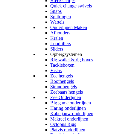
Breekstaafjes
Quick change swivels
Snaps
Splitringen
Wartels
Onderlijnen Maken
Afhouders
Kralen
Loodlifters
Sliders
Opbergsystemen
Rig wallet & rig boxes
Tackleboxen
Vistas
Zee hengels
Boothengels
Strandhengels
Zeebaars hengels
Zee Onderlijnen
Big game onderlijnen
Haring onderlijnen
Kabeljauw onderlijnen
Makreel onderlijnen
Octopus Rigs
Platvis onderlijnen