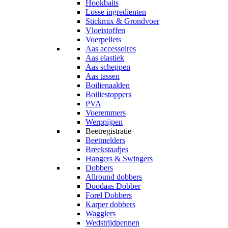
Hookbaits
Losse ingredienten
Stickmix & Grondvoer
Vloeistoffen
Voerpellets
Aas accessoires
Aas elastiek
Aas scheppen
Aas tassen
Boilienaalden
Boiliestoppers
PVA
Voeremmers
Werppijpen
Beetregistratie
Beetmelders
Breekstaafjes
Hangers & Swingers
Dobbers
Allround dobbers
Doodaas Dobber
Forel Dobbers
Karper dobbers
Wagglers
Wedstrijdpennen