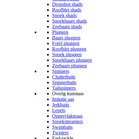
Dropshot shads
Roofblei shads
Snoek shads
Snoekbaars shads
Zeebaars shads
Pluggen
Baars pluggen
Forel pluggen
Roofblei pluggen
Snoek pluggen
Snoekbaars pluggen
Zeebaars pluggen
Spinners
Chatterbaits
Spinnerbaits
Tailspinners
Overig kunstaas
Imitatie aas
Jerkbaits
Lepels
Oppervlakteaas
Snoekstreamers
Swimbaits
Twisters
End-tackle