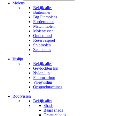
Molens
Bekijk alles
Baitrunner
Big Pit molens
Feedermolen
Match molen
Molentassen
Onderhoud
Reservespoel
Spinmolen
Zeemolens
Vislijn
Bekijk alles
Gevlochten lijn
Nylon lijn
Fluorocarbon
Vliegvislijn
Opspoelmachines
Roofvissen
Bekijk alles
Shads
Baars shads
Creature baits