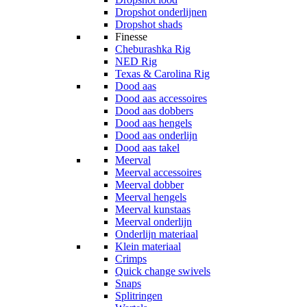
Dropshot onderlijnen
Dropshot shads
Finesse
Cheburashka Rig
NED Rig
Texas & Carolina Rig
Dood aas
Dood aas accessoires
Dood aas dobbers
Dood aas hengels
Dood aas onderlijn
Dood aas takel
Meerval
Meerval accessoires
Meerval dobber
Meerval hengels
Meerval kunstaas
Meerval onderlijn
Onderlijn materiaal
Klein materiaal
Crimps
Quick change swivels
Snaps
Splitringen