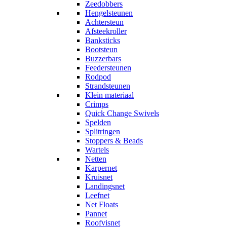
Zeedobbers
Hengelsteunen
Achtersteun
Afsteekroller
Banksticks
Bootsteun
Buzzerbars
Feedersteunen
Rodpod
Strandsteunen
Klein materiaal
Crimps
Quick Change Swivels
Spelden
Splitringen
Stoppers & Beads
Wartels
Netten
Karpernet
Kruisnet
Landingsnet
Leefnet
Net Floats
Pannet
Roofvisnet