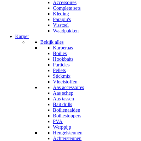
Accessoires
Complete sets
Kleding
Paraplu's
Visstoel
Waadpakken
Karper
Bekijk alles
Karperaas
Boilies
Hookbaits
Particles
Pellets
Stickmix
Vloeistoffen
Aas accessoires
Aas schep
Aas tassen
Bait drills
Boilienaalden
Boiliestoppers
PVA
Werppijp
Hengelsteunen
Achtersteunen