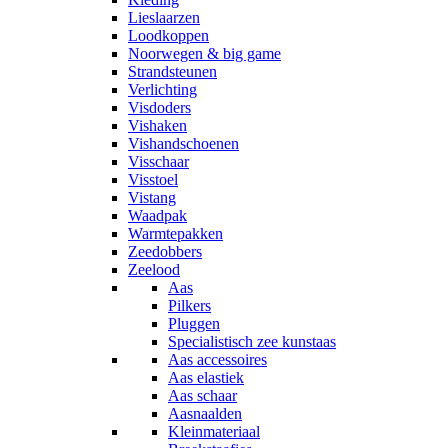
Lieslaarzen
Loodkoppen
Noorwegen & big game
Strandsteunen
Verlichting
Visdoders
Vishaken
Vishandschoenen
Visschaar
Visstoel
Vistang
Waadpak
Warmtepakken
Zeedobbers
Zeelood
Aas
Pilkers
Pluggen
Specialistisch zee kunstaas
Aas accessoires
Aas elastiek
Aas schaar
Aasnaalden
Kleinmateriaal