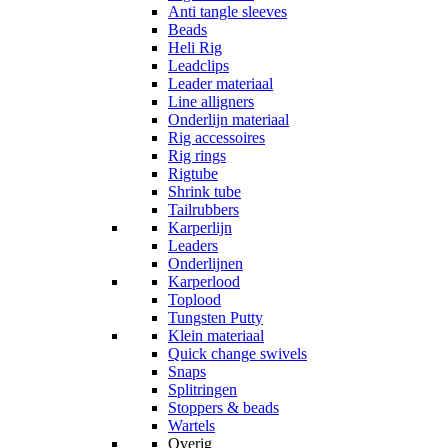
Anti tangle sleeves
Beads
Heli Rig
Leadclips
Leader materiaal
Line alligners
Onderlijn materiaal
Rig accessoires
Rig rings
Rigtube
Shrink tube
Tailrubbers
Karperlijn
Leaders
Onderlijnen
Karperlood
Toplood
Tungsten Putty
Klein materiaal
Quick change swivels
Snaps
Splitringen
Stoppers & beads
Wartels
Overig