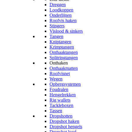
Dreggen
Loodkoppen
Onderlijnen
Roofvis haken
Stingers
Vislood & sinkers
Tangen
Kniptangen
Krimptangen
Onthaaktangen
Splitringtangen
Onthaken
Onthaakmatten
Roofvisnet
Wegen
Opbergsystemen
Foudralen
Hengelrekken
Rig wallets
Tackleboxen
Tassen
Dropshotten
Dropshot haken
Dropshot hengels
Dropshot lood