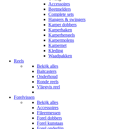
Accessoires
Beetmelders
Complete sets
Hangers & swingers
Karper dobbers
Karperhaken
Karperhengels
Karpermolens
Karpernet
Kleding
Waadpakken
Reels
Bekijk alles
Baitcasters
Onderhoud
Ronde reels
Vliegvis reel
Forelvissen
Bekijk alles
Accessoires
Fileermessen
Forel dobbers
Forel kunstaas
Forel onderlijn