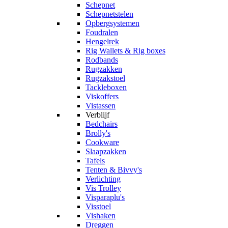
Schepnet
Schepnetstelen
Opbergsystemen
Foudralen
Hengelrek
Rig Wallets & Rig boxes
Rodbands
Rugzakken
Rugzakstoel
Tackleboxen
Viskoffers
Vistassen
Verblijf
Bedchairs
Brolly's
Cookware
Slaapzakken
Tafels
Tenten & Bivvy's
Verlichting
Vis Trolley
Visparaplu's
Visstoel
Vishaken
Dreggen