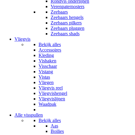
Rondvis onderlijnen
Verenpaternosters
Zeebaars
Zeebaars hengels
Zeebaars pilkers
Zeebaars pluggen
Zeebaars shads
Vliegvis
Bekijk alles
Accessoires
Kleding
Vishaken
Visschaar
Vistang
Vistas
Vliegen
Vliegvis reel
Vliegvishengel
Vliegvislijnen
Waadpak
Alle visspullen
Bekijk alles
Aas
Boilies