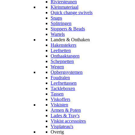
Riviersteunen
Kleinmateriaal
Quick change swivels
Snaps
Splitringen
Stoppers & Beads
Wartels
Landen & Onthaken
Hakenstekers
Leefnetten
Onthaaktangen
Schepnetten
Wegen
Opbergsystemen
Foudralen
Leefnettassen
Tackleboxen
Tassen
Viskoffers
Viskisten
Armen & Poten
Lades & Tray's
Viskist accessoires
Visplateau's
Overig