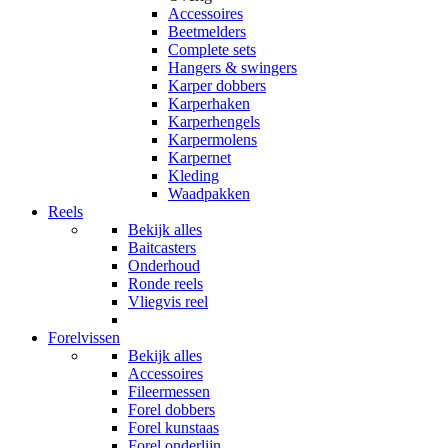
Accessoires
Beetmelders
Complete sets
Hangers & swingers
Karper dobbers
Karperhaken
Karperhengels
Karpermolens
Karpernet
Kleding
Waadpakken
Reels
Bekijk alles
Baitcasters
Onderhoud
Ronde reels
Vliegvis reel
Forelvissen
Bekijk alles
Accessoires
Fileermessen
Forel dobbers
Forel kunstaas
Forel onderlijn