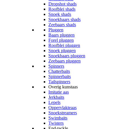
Dropshot shads
Roofblei shads
Snoek shads
Snoekbaars shads
Zeebaars shads
Pluggen
Baars pluggen
Forel pluggen
Roofblei pluggen
Snoek pluggen
Snoekbaars pluggen
Zeebaars pluggen
Spinners
Chatterbaits
Spinnerbaits
Tailspinners
Overig kunstaas
Imitatie aas
Jerkbaits
Lepels
Oppervlakteaas
Snoekstreamers
Swimbaits
Twisters
End-tackle