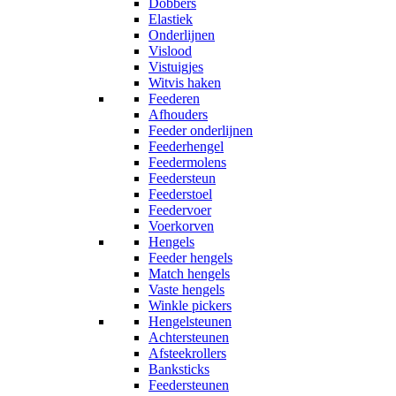
Dobbers
Elastiek
Onderlijnen
Vislood
Vistuigjes
Witvis haken
Feederen
Afhouders
Feeder onderlijnen
Feederhengel
Feedermolens
Feedersteun
Feederstoel
Feedervoer
Voerkorven
Hengels
Feeder hengels
Match hengels
Vaste hengels
Winkle pickers
Hengelsteunen
Achtersteunen
Afsteekrollers
Banksticks
Feedersteunen