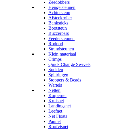
Zeedobbers
Hengelsteunen
Achtersteun
Afsteekroller
Banksticks
Bootsteun
Buzzerbars
Feedersteunen
Rodpod
Strandsteunen
Klein materiaal
Crimps
Quick Change Swivels
Spelden
Splitringen
Stoppers & Beads
Wartels
Netten
Karpernet
Kruisnet
Landingsnet
Leefnet
Net Floats
Pannet
Roofvisnet