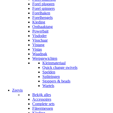
Forel pluggen
Forel spinners
Forelhaken
Forelhengels
Kleding
Onthaaktang
Powerbait
Visdoder
Visschaar
Vistang
Vistas
Waadpak
Werpgewichten
Kleinmateriaal
Quick change swivels
Spelden
Splitringen
Stoppers & beads
Wartels
Zeevis
Bekijk alles
Accessoires
Complete sets
Fileermessen
Kleding