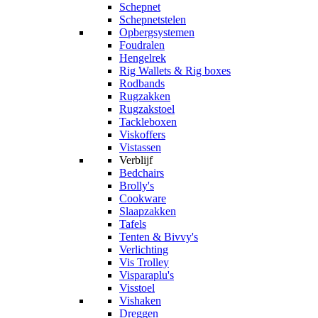
Schepnet
Schepnetstelen
Opbergsystemen
Foudralen
Hengelrek
Rig Wallets & Rig boxes
Rodbands
Rugzakken
Rugzakstoel
Tackleboxen
Viskoffers
Vistassen
Verblijf
Bedchairs
Brolly's
Cookware
Slaapzakken
Tafels
Tenten & Bivvy's
Verlichting
Vis Trolley
Visparaplu's
Visstoel
Vishaken
Dreggen