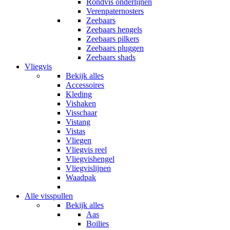
Rondvis onderlijnen
Verenpaternosters
Zeebaars
Zeebaars hengels
Zeebaars pilkers
Zeebaars pluggen
Zeebaars shads
Vliegvis
Bekijk alles
Accessoires
Kleding
Vishaken
Visschaar
Vistang
Vistas
Vliegen
Vliegvis reel
Vliegvishengel
Vliegvislijnen
Waadpak
Alle visspullen
Bekijk alles
Aas
Boilies