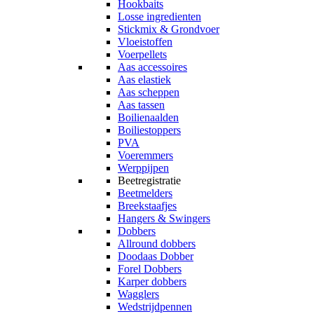
Hookbaits
Losse ingredienten
Stickmix & Grondvoer
Vloeistoffen
Voerpellets
Aas accessoires
Aas elastiek
Aas scheppen
Aas tassen
Boilienaalden
Boiliestoppers
PVA
Voeremmers
Werppijpen
Beetregistratie
Beetmelders
Breekstaafjes
Hangers & Swingers
Dobbers
Allround dobbers
Doodaas Dobber
Forel Dobbers
Karper dobbers
Wagglers
Wedstrijdpennen