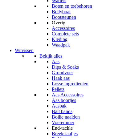
Wartels
Boten en toebehoren
Bellyboat
Bootsteunen
Overig
Accessoires
Complete sets
Kleding
Waadpak
Witvissen
Bekijk alles
Aas
Dips & Soaks
Grondvoer
Haak aas
Losse ingredienten
Pellets
Aas Accessoires
Aas boortjes
Aasbak
Bait bands
Boilie naalden
Voeremmer
End-tackle
Breekstaafjes