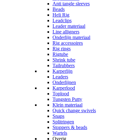
Anti tangle sleeves
Beads
Heli Rig
Leadclips
Leader materiaal
Line alligners
Onderlijn materiaal
Rig accessoires
Rig rings
Rigtube
Shrink tube
Tailrubbers
Karperlijn
Leaders
Onderlijnen
Karperlood
Toplood
Tungsten Putty
Klein materiaal
Quick change swivels
Snaps
Splitringen
Stoppers & beads
Wartels
Overig