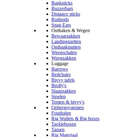
Banksticks
Buzzerbars
Distance sticks
Rodpods
Snag Ears
Onthaken & Wegen
Bewaarzakken
Landingsnetten
Onthaakmatten
Weegschalen
Weegzakken
Luggage
Barrows
Bedchairs
Bivvy tafels
Brolly's
Slaapzakken
Stoelen
Tenten & bivvy's
Opbergsystemen
Foudralen
Rig Wallets & Rig boxes
Tackleboxen
Tassen
Rig Materiaal