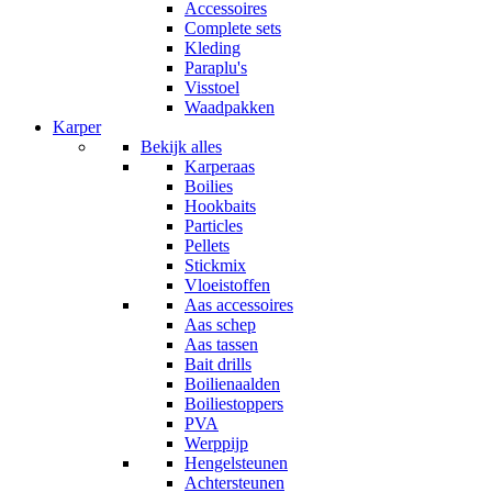
Accessoires
Complete sets
Kleding
Paraplu's
Visstoel
Waadpakken
Karper
Bekijk alles
Karperaas
Boilies
Hookbaits
Particles
Pellets
Stickmix
Vloeistoffen
Aas accessoires
Aas schep
Aas tassen
Bait drills
Boilienaalden
Boiliestoppers
PVA
Werppijp
Hengelsteunen
Achtersteunen