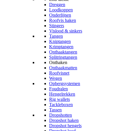
Dreggen
Loodkoppen
Onderlijnen
Roofvis haken
Stingers
Vislood & sinkers
Tangen
Kniptangen
Krimptangen
Onthaaktangen
Splitringtangen
Onthaken
Onthaakmatten
Roofvisnet
Wegen
Opbergsystemen
Foudralen
Hengelrekken
Rig wallets
Tackleboxen
Tassen
Dropshotten
Dropshot haken
Dropshot hengels
Dropshot lood