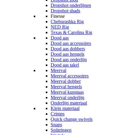
Dropshot onderlijnen
Dropshot shads
Finesse
Cheburashka Rig
NED Rig
Texas & Carolina Rig
Dood aas
Dood aas accessoires
Dood aas dobbers
Dood aas hengels
Dood aas onderlijn
Dood aas takel
Meerval
Meerval accessoires
Meerval dobber
Meerval hengels
Meerval kunstaas
Meerval onderlijn
Onderlijn materiaal
Klein materiaal
Crimps
Quick change swivels
Snaps
Splitringen