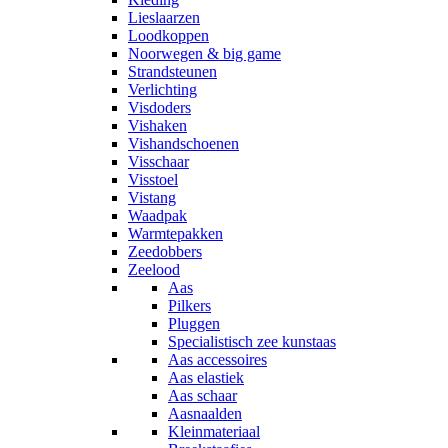
Lieslaarzen
Loodkoppen
Noorwegen & big game
Strandsteunen
Verlichting
Visdoders
Vishaken
Vishandschoenen
Visschaar
Visstoel
Vistang
Waadpak
Warmtepakken
Zeedobbers
Zeelood
Aas
Pilkers
Pluggen
Specialistisch zee kunstaas
Aas accessoires
Aas elastiek
Aas schaar
Aasnaalden
Kleinmateriaal