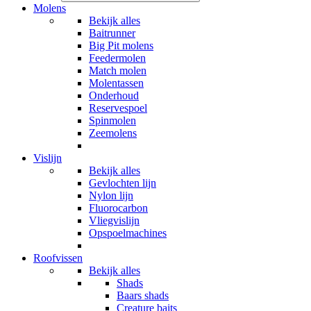
Molens
Bekijk alles
Baitrunner
Big Pit molens
Feedermolen
Match molen
Molentassen
Onderhoud
Reservespoel
Spinmolen
Zeemolens
Vislijn
Bekijk alles
Gevlochten lijn
Nylon lijn
Fluorocarbon
Vliegvislijn
Opspoelmachines
Roofvissen
Bekijk alles
Shads
Baars shads
Creature baits