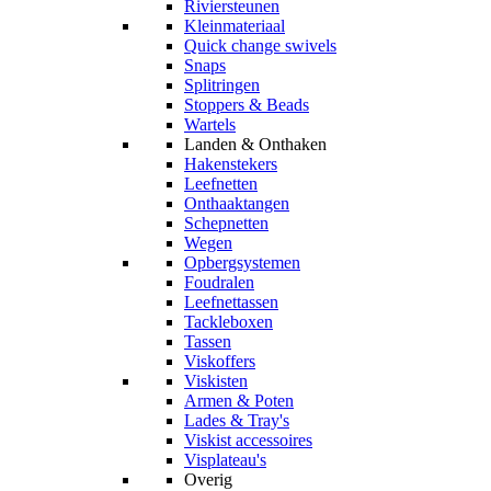
Riviersteunen
Kleinmateriaal
Quick change swivels
Snaps
Splitringen
Stoppers & Beads
Wartels
Landen & Onthaken
Hakenstekers
Leefnetten
Onthaaktangen
Schepnetten
Wegen
Opbergsystemen
Foudralen
Leefnettassen
Tackleboxen
Tassen
Viskoffers
Viskisten
Armen & Poten
Lades & Tray's
Viskist accessoires
Visplateau's
Overig