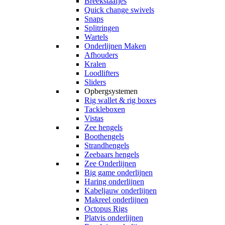
Breekstaafjes
Quick change swivels
Snaps
Splitringen
Wartels
Onderlijnen Maken
Afhouders
Kralen
Loodlifters
Sliders
Opbergsystemen
Rig wallet & rig boxes
Tackleboxen
Vistas
Zee hengels
Boothengels
Strandhengels
Zeebaars hengels
Zee Onderlijnen
Big game onderlijnen
Haring onderlijnen
Kabeljauw onderlijnen
Makreel onderlijnen
Octopus Rigs
Platvis onderlijnen