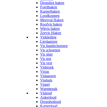
Dropshot haken
Forelhaken
Karperhaken
Loodkoppen
Meerval Haken
Roofvis haken
Witvis haken
Zeevis Haken
Viskleding
Lieslaarzen
Vis handschoenen
Vis schoenen
Vis shirt
Vis trui
Vis vest
Visbroek
Visjas
Vislaarzen
Vismuts
Vispet
Warmtepak
Vislood
Ankerlood
Dropshotlood
Karperlood