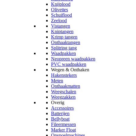
Knijplood
Olivettes
Schuiflood
Zeelood
Vistangen
Kniptangen
Krimp tangen
Onthaaktangen
Splitring tang
Waadpakken
Neopreen waadpakken
PVC waadpakken
Wegen & Onthaken
Hakenstekers
Meten
Onthaakmatten
Weegschalen
Weegzakken
Overig
Accessoires
Batterijen
Bellyboat
Fileermessen
Marker Float
Opspoelmachines