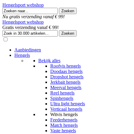
Hengelsport webshop
Nu gratis verzending vanaf € 99!
Hengelsport webshop
Gratis verzending vanaf € 99!
Aanbiedingen
Hengels
Bekijk alles
Roofvis hengels
Doodaas hengels
Dropshot hengels
Jerkbait hengels
Meerval hengels
Reel hengels
Spinhengels
Ultra light hengels
Verticaal hengels
Witvis hengels
Feederhengels
Match hengels
Vaste hengels