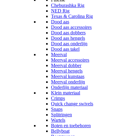
Cheburashka Rig
NED Rig
Texas & Carolina Rig
Dood aas
Dood aas accessoires
Dood aas dobbers
Dood aas hengels
Dood aas onderlijn
Dood aas takel
Meerval
Meerval accessoires
Meerval dobber
Meerval hengels
Meerval kunstaas
Meerval onderlijn
Onderlijn materiaal
Klein materiaal
Crimps
Quick change swivels
Snaps
Splitringen
Wartels
Boten en toebehoren
Bellyboat