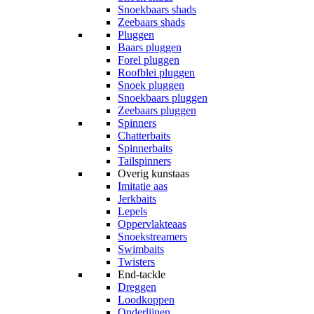
Snoekbaars shads
Zeebaars shads
Pluggen
Baars pluggen
Forel pluggen
Roofblei pluggen
Snoek pluggen
Snoekbaars pluggen
Zeebaars pluggen
Spinners
Chatterbaits
Spinnerbaits
Tailspinners
Overig kunstaas
Imitatie aas
Jerkbaits
Lepels
Oppervlakteaas
Snoekstreamers
Swimbaits
Twisters
End-tackle
Dreggen
Loodkoppen
Onderlijnen