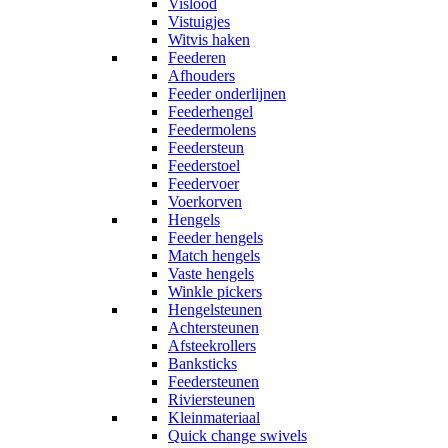
Vislood
Vistuigjes
Witvis haken
Feederen
Afhouders
Feeder onderlijnen
Feederhengel
Feedermolens
Feedersteun
Feederstoel
Feedervoer
Voerkorven
Hengels
Feeder hengels
Match hengels
Vaste hengels
Winkle pickers
Hengelsteunen
Achtersteunen
Afsteekrollers
Banksticks
Feedersteunen
Riviersteunen
Kleinmateriaal
Quick change swivels