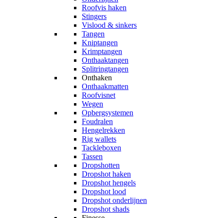
Roofvis haken
Stingers
Vislood & sinkers
Tangen
Kniptangen
Krimptangen
Onthaaktangen
Splitringtangen
Onthaken
Onthaakmatten
Roofvisnet
Wegen
Opbergsystemen
Foudralen
Hengelrekken
Rig wallets
Tackleboxen
Tassen
Dropshotten
Dropshot haken
Dropshot hengels
Dropshot lood
Dropshot onderlijnen
Dropshot shads
Finesse