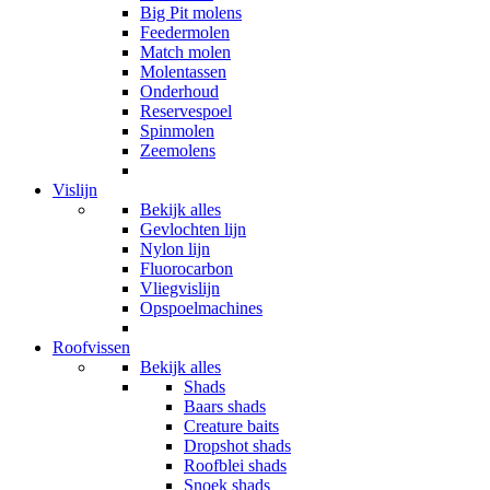
Big Pit molens
Feedermolen
Match molen
Molentassen
Onderhoud
Reservespoel
Spinmolen
Zeemolens
Vislijn
Bekijk alles
Gevlochten lijn
Nylon lijn
Fluorocarbon
Vliegvislijn
Opspoelmachines
Roofvissen
Bekijk alles
Shads
Baars shads
Creature baits
Dropshot shads
Roofblei shads
Snoek shads