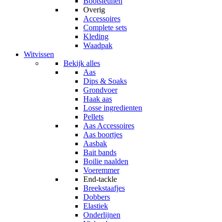
Bootsteunen
Overig
Accessoires
Complete sets
Kleding
Waadpak
Witvissen
Bekijk alles
Aas
Dips & Soaks
Grondvoer
Haak aas
Losse ingredienten
Pellets
Aas Accessoires
Aas boortjes
Aasbak
Bait bands
Boilie naalden
Voeremmer
End-tackle
Breekstaafjes
Dobbers
Elastiek
Onderlijnen