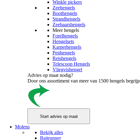
Winkle pickers
Zeehengels
Boothengels
Strandhengels
Zeebaarshengels
Meer hengels
Forelhengels
Hengelsets
Karperhengels
Penhengels
Reishengels
Telescoop Hengels
Vliegvishengel
Advies op maat nodig?
Door ons assortiment van meer van 1500 hengels begrijpen
Molens
Bekijk alles
Baitrunner