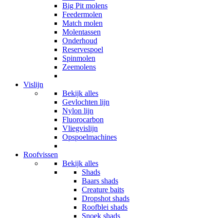
Big Pit molens
Feedermolen
Match molen
Molentassen
Onderhoud
Reservespoel
Spinmolen
Zeemolens
Vislijn
Bekijk alles
Gevlochten lijn
Nylon lijn
Fluorocarbon
Vliegvislijn
Opspoelmachines
Roofvissen
Bekijk alles
Shads
Baars shads
Creature baits
Dropshot shads
Roofblei shads
Snoek shads