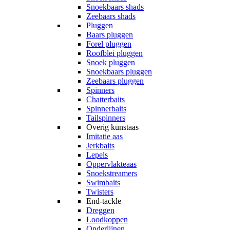
Snoekbaars shads
Zeebaars shads
Pluggen
Baars pluggen
Forel pluggen
Roofblei pluggen
Snoek pluggen
Snoekbaars pluggen
Zeebaars pluggen
Spinners
Chatterbaits
Spinnerbaits
Tailspinners
Overig kunstaas
Imitatie aas
Jerkbaits
Lepels
Oppervlakteaas
Snoekstreamers
Swimbaits
Twisters
End-tackle
Dreggen
Loodkoppen
Onderlijnen