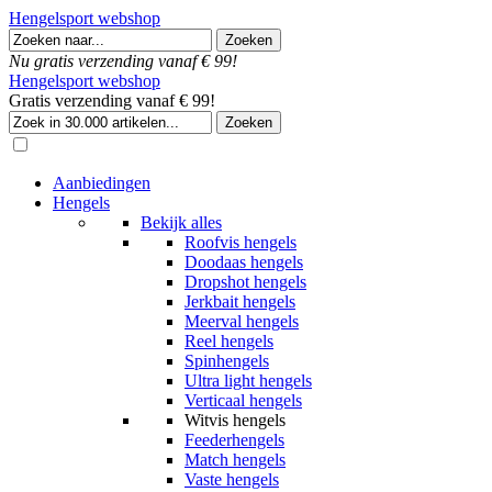
Hengelsport webshop
Nu gratis verzending vanaf € 99!
Hengelsport webshop
Gratis verzending vanaf € 99!
Aanbiedingen
Hengels
Bekijk alles
Roofvis hengels
Doodaas hengels
Dropshot hengels
Jerkbait hengels
Meerval hengels
Reel hengels
Spinhengels
Ultra light hengels
Verticaal hengels
Witvis hengels
Feederhengels
Match hengels
Vaste hengels