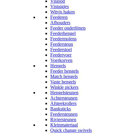
Vislood
Vistuigjes
Witvis haken
Feederen
Afhouders
Feeder onderlijnen
Feederhengel
Feedermolens
Feedersteun
Feederstoel
Feedervoer
Voerkorven
Hengels
Feeder hengels
Match hengels
Vaste hengels
Winkle pickers
Hengelsteunen
Achtersteunen
Afsteekrollers
Banksticks
Feedersteunen
Riviersteunen
Kleinmateriaal
Quick change swivels