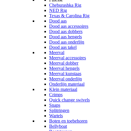
Cheburashka Rig
NED Rig
Texas & Carolina Rig
Dood aas
Dood aas accessoires
Dood aas dobbers
Dood aas hengels
Dood aas onderlijn
Dood aas takel
Meerval
Meerval accessoires
Meerval dobber
Meerval hengels
Meerval kunstaas
Meerval onderlijn
Onderlijn materiaal
Klein materiaal
Crimps
Quick change swivels
Snaps
Splitringen
Wartels
Boten en toebehoren
Bellyboat