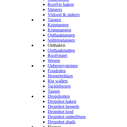
Roofvis haken
Stingers
Vislood & sinkers
Tangen
Kniptangen
Krimptangen
Onthaaktangen
Splitringtangen
Onthaken
Onthaakmatten
Roofvisnet
Wegen
Opbergsystemen
Foudralen
Hengelrekken
Rig wallets
Tackleboxen
Tassen
Dropshotten
Dropshot haken
Dropshot hengels
Dropshot lood
Dropshot onderlijnen
Dropshot shads
Finesse