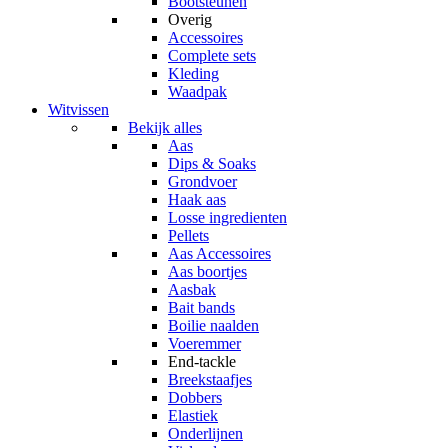
Bootsteunen
Overig
Accessoires
Complete sets
Kleding
Waadpak
Witvissen
Bekijk alles
Aas
Dips & Soaks
Grondvoer
Haak aas
Losse ingredienten
Pellets
Aas Accessoires
Aas boortjes
Aasbak
Bait bands
Boilie naalden
Voeremmer
End-tackle
Breekstaafjes
Dobbers
Elastiek
Onderlijnen