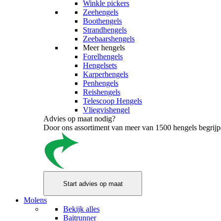
Winkle pickers
Zeehengels
Boothengels
Strandhengels
Zeebaarshengels
Meer hengels
Forelhengels
Hengelsets
Karperhengels
Penhengels
Reishengels
Telescoop Hengels
Vliegvishengel
Advies op maat nodig?
Door ons assortiment van meer van 1500 hengels begrijpen
Molens
Bekijk alles
Baitrunner