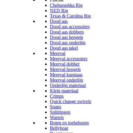
Cheburashka Rig
NED Rig
Texas & Carolina Rig
Dood aas
Dood aas accessoires
Dood aas dobbers
Dood aas hengels
Dood aas onderlijn
Dood aas takel
Meerval
Meerval accessoires
Meerval dobber
Meerval hengels
Meerval kunstaas
Meerval onderlijn
Onderlijn materiaal
Klein materiaal
Crimps
Quick change swivels
Snaps
Splitringen
Wartels
Boten en toebehoren
Bellyboat