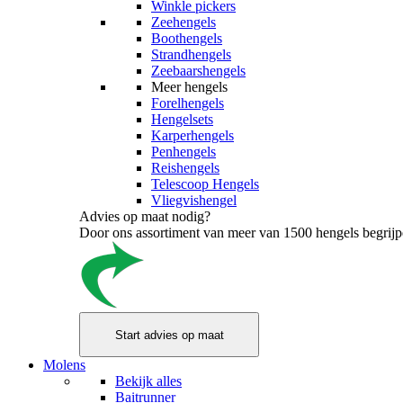
Winkle pickers
Zeehengels
Boothengels
Strandhengels
Zeebaarshengels
Meer hengels
Forelhengels
Hengelsets
Karperhengels
Penhengels
Reishengels
Telescoop Hengels
Vliegvishengel
Advies op maat nodig?
Door ons assortiment van meer van 1500 hengels begrijpen
Molens
Bekijk alles
Baitrunner