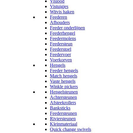
Vislood
Vistuigjes
Witvis haken
Feederen
Afhouders
Feeder onderlijnen
Feederhengel
Feedermolens
Feedersteun
Feederstoel
Feedervoer
Voerkorven
Hengels
Feeder hengels
Match hengels
Vaste hengels
Winkle pickers
Hengelsteunen
Achtersteunen
Afsteekrollers
Banksticks
Feedersteunen
Riviersteunen
Kleinmateriaal
Quick change swivels