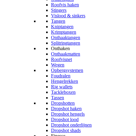
Roofvis haken
Stingers
Vislood & sinkers
Tangen
Kniptangen
Krimptangen
Onthaaktangen
Splitringtangen
Onthaken
Onthaakmatten
Roofvisnet
Wegen
Opbergsystemen
Foudralen
Hengelrekken
Rig wallets
Tackleboxen
Tassen
Dropshotten
Dropshot haken
Dropshot hengels
Dropshot lood
Dropshot onderlijnen
Dropshot shads
Finesse