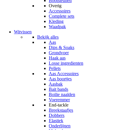
Bootsteunen
Overig
Accessoires
Complete sets
Kleding
Waadpak
Witvissen
Bekijk alles
Aas
Dips & Soaks
Grondvoer
Haak aas
Losse ingredienten
Pellets
Aas Accessoires
Aas boortjes
Aasbak
Bait bands
Boilie naalden
Voeremmer
End-tackle
Breekstaafjes
Dobbers
Elastiek
Onderlijnen