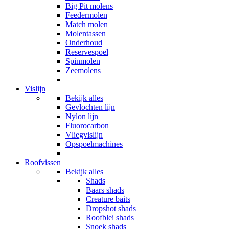
Big Pit molens
Feedermolen
Match molen
Molentassen
Onderhoud
Reservespoel
Spinmolen
Zeemolens
Vislijn
Bekijk alles
Gevlochten lijn
Nylon lijn
Fluorocarbon
Vliegvislijn
Opspoelmachines
Roofvissen
Bekijk alles
Shads
Baars shads
Creature baits
Dropshot shads
Roofblei shads
Snoek shads