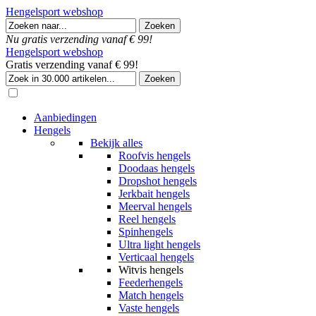
Hengelsport webshop
Nu gratis verzending vanaf € 99!
Hengelsport webshop
Gratis verzending vanaf € 99!
Aanbiedingen
Hengels
Bekijk alles
Roofvis hengels
Doodaas hengels
Dropshot hengels
Jerkbait hengels
Meerval hengels
Reel hengels
Spinhengels
Ultra light hengels
Verticaal hengels
Witvis hengels
Feederhengels
Match hengels
Vaste hengels