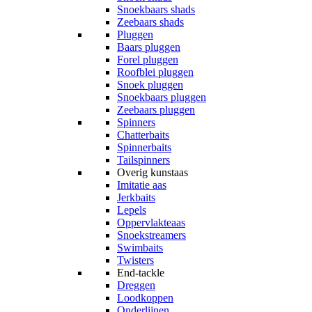
Snoekbaars shads
Zeebaars shads
Pluggen
Baars pluggen
Forel pluggen
Roofblei pluggen
Snoek pluggen
Snoekbaars pluggen
Zeebaars pluggen
Spinners
Chatterbaits
Spinnerbaits
Tailspinners
Overig kunstaas
Imitatie aas
Jerkbaits
Lepels
Oppervlakteaas
Snoekstreamers
Swimbaits
Twisters
End-tackle
Dreggen
Loodkoppen
Onderlijnen