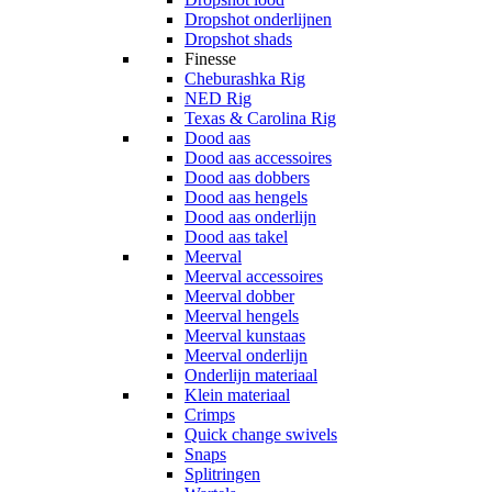
Dropshot onderlijnen
Dropshot shads
Finesse
Cheburashka Rig
NED Rig
Texas & Carolina Rig
Dood aas
Dood aas accessoires
Dood aas dobbers
Dood aas hengels
Dood aas onderlijn
Dood aas takel
Meerval
Meerval accessoires
Meerval dobber
Meerval hengels
Meerval kunstaas
Meerval onderlijn
Onderlijn materiaal
Klein materiaal
Crimps
Quick change swivels
Snaps
Splitringen