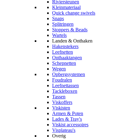
Riviersteunen
Kleinmateriaal
Quick change swivels
Snaps
Splitringen
Stoppers & Beads
Wartels
Landen & Onthaken
Hakenstekers
Leefnetten
Onthaaktangen
Schepnetten
Wegen
Opbergsystemen
Foudralen
Leefnettassen
Tackleboxen
Tassen
Viskoffers
Viskisten
Armen & Poten
Lades & Tray's
Viskist accessoires
Visplateau's
Overig