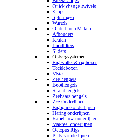
Breekstaafjes
Quick change swivels
Snaps
Splitringen
Wartels
Onderlijnen Maken
Afhouders
Kralen
Loodlifters
Sliders
Opbergsystemen
Rig wallet & rig boxes
Tackleboxen
Vistas
Zee hengels
Boothengels
Strandhengels
Zeebaars hengels
Zee Onderlijnen
Big game onderlijnen
Haring onderlijnen
Kabeljauw onderlijnen
Makreel onderlijnen
Octopus Rigs
Platvis onderlijnen