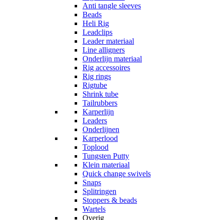
Anti tangle sleeves
Beads
Heli Rig
Leadclips
Leader materiaal
Line alligners
Onderlijn materiaal
Rig accessoires
Rig rings
Rigtube
Shrink tube
Tailrubbers
Karperlijn
Leaders
Onderlijnen
Karperlood
Toplood
Tungsten Putty
Klein materiaal
Quick change swivels
Snaps
Splitringen
Stoppers & beads
Wartels
Overig