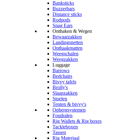
Banksticks
Buzzerbars
Distance sticks
Rodpods
Snag Ears
Onthaken & Wegen
Bewaarzakken
Landingsnetten
Onthaakmatten
Weegschalen
Weegzakken
Luggage
Barrows
Bedchairs
Bivvy tafels
Brolly's
Slaapzakken
Stoelen
Tenten & bivvy's
Opbergsystemen
Foudralen
Rig Wallets & Rig boxes
Tackleboxen
Tassen
Rig Materiaal