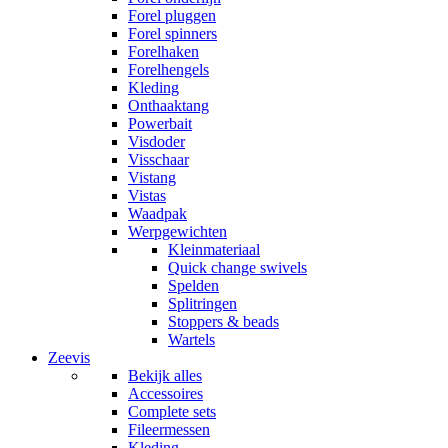
Forel pluggen
Forel spinners
Forelhaken
Forelhengels
Kleding
Onthaaktang
Powerbait
Visdoder
Visschaar
Vistang
Vistas
Waadpak
Werpgewichten
Kleinmateriaal
Quick change swivels
Spelden
Splitringen
Stoppers & beads
Wartels
Zeevis
Bekijk alles
Accessoires
Complete sets
Fileermessen
Kleding