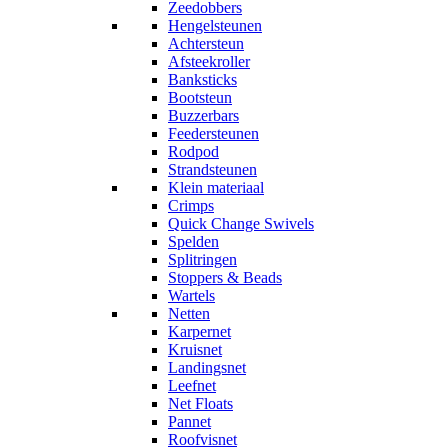
Zeedobbers
Hengelsteunen
Achtersteun
Afsteekroller
Banksticks
Bootsteun
Buzzerbars
Feedersteunen
Rodpod
Strandsteunen
Klein materiaal
Crimps
Quick Change Swivels
Spelden
Splitringen
Stoppers & Beads
Wartels
Netten
Karpernet
Kruisnet
Landingsnet
Leefnet
Net Floats
Pannet
Roofvisnet