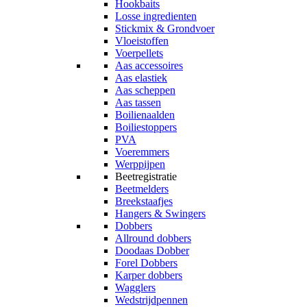
Hookbaits
Losse ingredienten
Stickmix & Grondvoer
Vloeistoffen
Voerpellets
Aas accessoires
Aas elastiek
Aas scheppen
Aas tassen
Boilienaalden
Boiliestoppers
PVA
Voeremmers
Werppijpen
Beetregistratie
Beetmelders
Breekstaafjes
Hangers & Swingers
Dobbers
Allround dobbers
Doodaas Dobber
Forel Dobbers
Karper dobbers
Wagglers
Wedstrijdpennen