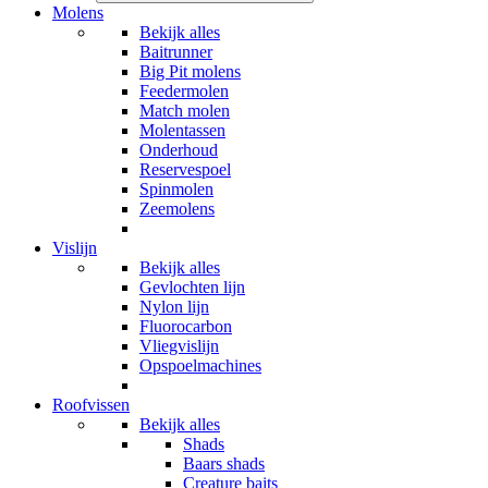
Molens
Bekijk alles
Baitrunner
Big Pit molens
Feedermolen
Match molen
Molentassen
Onderhoud
Reservespoel
Spinmolen
Zeemolens
Vislijn
Bekijk alles
Gevlochten lijn
Nylon lijn
Fluorocarbon
Vliegvislijn
Opspoelmachines
Roofvissen
Bekijk alles
Shads
Baars shads
Creature baits