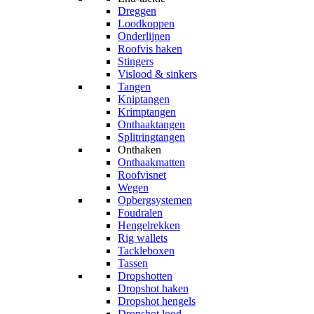
Dreggen
Loodkoppen
Onderlijnen
Roofvis haken
Stingers
Vislood & sinkers
Tangen
Kniptangen
Krimptangen
Onthaaktangen
Splitringtangen
Onthaken
Onthaakmatten
Roofvisnet
Wegen
Opbergsystemen
Foudralen
Hengelrekken
Rig wallets
Tackleboxen
Tassen
Dropshotten
Dropshot haken
Dropshot hengels
Dropshot lood