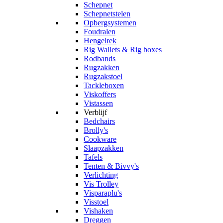
Schepnet
Schepnetstelen
Opbergsystemen
Foudralen
Hengelrek
Rig Wallets & Rig boxes
Rodbands
Rugzakken
Rugzakstoel
Tackleboxen
Viskoffers
Vistassen
Verblijf
Bedchairs
Brolly's
Cookware
Slaapzakken
Tafels
Tenten & Bivvy's
Verlichting
Vis Trolley
Visparaplu's
Visstoel
Vishaken
Dreggen