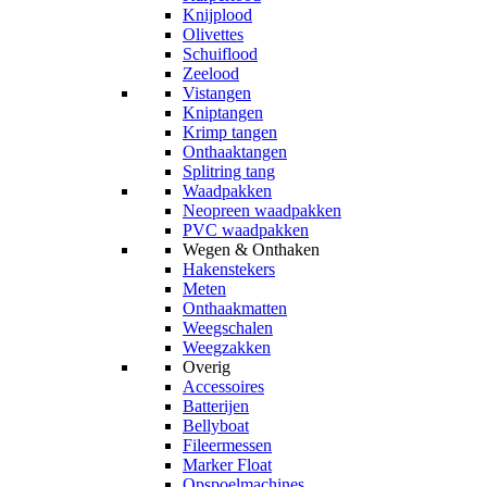
Knijplood
Olivettes
Schuiflood
Zeelood
Vistangen
Kniptangen
Krimp tangen
Onthaaktangen
Splitring tang
Waadpakken
Neopreen waadpakken
PVC waadpakken
Wegen & Onthaken
Hakenstekers
Meten
Onthaakmatten
Weegschalen
Weegzakken
Overig
Accessoires
Batterijen
Bellyboat
Fileermessen
Marker Float
Opspoelmachines