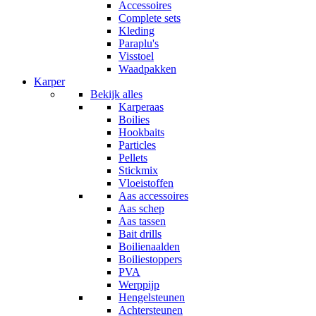
Accessoires
Complete sets
Kleding
Paraplu's
Visstoel
Waadpakken
Karper
Bekijk alles
Karperaas
Boilies
Hookbaits
Particles
Pellets
Stickmix
Vloeistoffen
Aas accessoires
Aas schep
Aas tassen
Bait drills
Boilienaalden
Boiliestoppers
PVA
Werppijp
Hengelsteunen
Achtersteunen