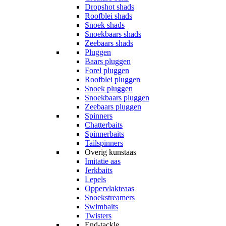
Dropshot shads
Roofblei shads
Snoek shads
Snoekbaars shads
Zeebaars shads
Pluggen
Baars pluggen
Forel pluggen
Roofblei pluggen
Snoek pluggen
Snoekbaars pluggen
Zeebaars pluggen
Spinners
Chatterbaits
Spinnerbaits
Tailspinners
Overig kunstaas
Imitatie aas
Jerkbaits
Lepels
Oppervlakteaas
Snoekstreamers
Swimbaits
Twisters
End-tackle