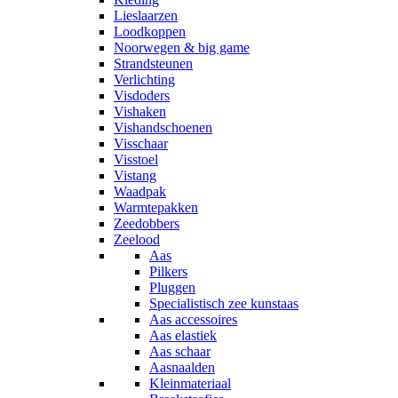
Lieslaarzen
Loodkoppen
Noorwegen & big game
Strandsteunen
Verlichting
Visdoders
Vishaken
Vishandschoenen
Visschaar
Visstoel
Vistang
Waadpak
Warmtepakken
Zeedobbers
Zeelood
Aas
Pilkers
Pluggen
Specialistisch zee kunstaas
Aas accessoires
Aas elastiek
Aas schaar
Aasnaalden
Kleinmateriaal