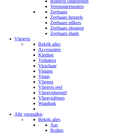
Rondvis onderlijnen
Verenpaternosters
Zeebaars
Zeebaars hengels
Zeebaars pilkers
Zeebaars pluggen
Zeebaars shads
Vliegvis
Bekijk alles
Accessoires
Kleding
Vishaken
Visschaar
Vistang
Vistas
Vliegen
Vliegvis reel
Vliegvishengel
Vliegvislijnen
Waadpak
Alle visspullen
Bekijk alles
Aas
Boilies