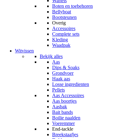
Wartels
Boten en toebehoren
Bellyboat
Bootsteunen
Overig
Accessoires
Complete sets
Kleding
Waadpak
Witvissen
Bekijk alles
Aas
Dips & Soaks
Grondvoer
Haak aas
Losse ingredienten
Pellets
Aas Accessoires
Aas boortjes
Aasbak
Bait bands
Boilie naalden
Voeremmer
End-tackle
Breekstaafjes