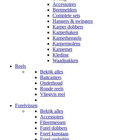
Accessoires
Beetmelders
Complete sets
Hangers & swingers
Karper dobbers
Karperhaken
Karperhengels
Karpermolens
Karpernet
Kleding
Waadpakken
Reels
Bekijk alles
Baitcasters
Onderhoud
Ronde reels
Vliegvis reel
Forelvissen
Bekijk alles
Accessoires
Fileermessen
Forel dobbers
Forel kunstaas
Forel onderlijn