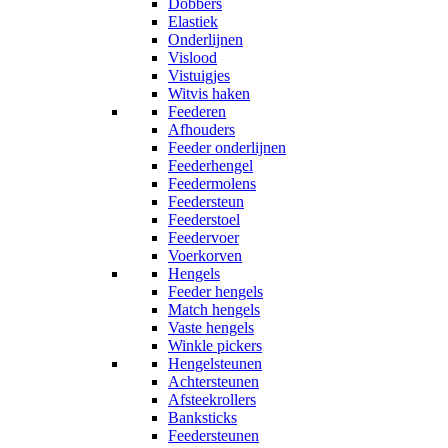
Dobbers
Elastiek
Onderlijnen
Vislood
Vistuigjes
Witvis haken
Feederen
Afhouders
Feeder onderlijnen
Feederhengel
Feedermolens
Feedersteun
Feederstoel
Feedervoer
Voerkorven
Hengels
Feeder hengels
Match hengels
Vaste hengels
Winkle pickers
Hengelsteunen
Achtersteunen
Afsteekrollers
Banksticks
Feedersteunen