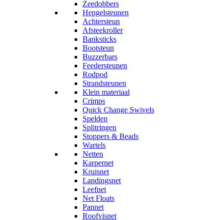
Zeedobbers
Hengelsteunen
Achtersteun
Afsteekroller
Banksticks
Bootsteun
Buzzerbars
Feedersteunen
Rodpod
Strandsteunen
Klein materiaal
Crimps
Quick Change Swivels
Spelden
Splitringen
Stoppers & Beads
Wartels
Netten
Karpernet
Kruisnet
Landingsnet
Leefnet
Net Floats
Pannet
Roofvisnet