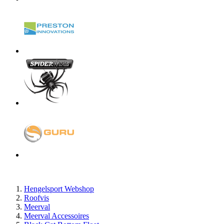
Hengelsport Webshop
Roofvis
Meerval
Meerval Accessoires