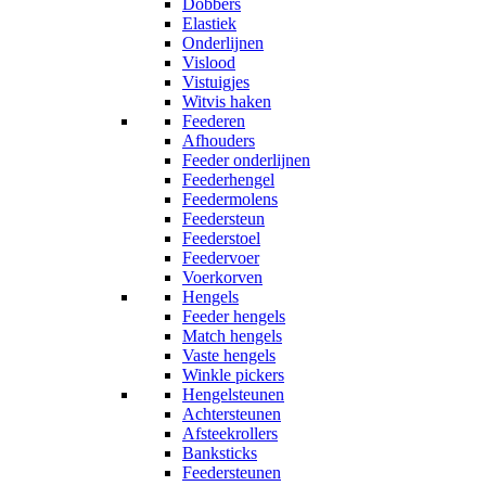
Dobbers
Elastiek
Onderlijnen
Vislood
Vistuigjes
Witvis haken
Feederen
Afhouders
Feeder onderlijnen
Feederhengel
Feedermolens
Feedersteun
Feederstoel
Feedervoer
Voerkorven
Hengels
Feeder hengels
Match hengels
Vaste hengels
Winkle pickers
Hengelsteunen
Achtersteunen
Afsteekrollers
Banksticks
Feedersteunen