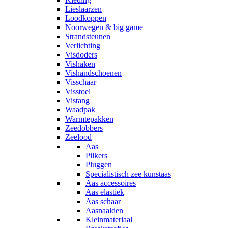
Lieslaarzen
Loodkoppen
Noorwegen & big game
Strandsteunen
Verlichting
Visdoders
Vishaken
Vishandschoenen
Visschaar
Visstoel
Vistang
Waadpak
Warmtepakken
Zeedobbers
Zeelood
Aas
Pilkers
Pluggen
Specialistisch zee kunstaas
Aas accessoires
Aas elastiek
Aas schaar
Aasnaalden
Kleinmateriaal