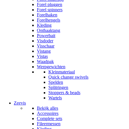
Forel pluggen
Forel spinners
Forelhaken
Forelhengels
Kleding
Onthaaktang
Powerbait
Visdoder
Visschaar
Vistang
Vistas
Waadpak
Werpgewichten
Kleinmateriaal
Quick change swivels
Spelden
Splitringen
Stoppers & beads
Wartels
Zeevis
Bekijk alles
Accessoires
Complete sets
Fileermessen
Kleding