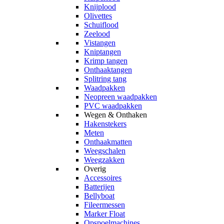
Knijplood
Olivettes
Schuiflood
Zeelood
Vistangen
Kniptangen
Krimp tangen
Onthaaktangen
Splitring tang
Waadpakken
Neopreen waadpakken
PVC waadpakken
Wegen & Onthaken
Hakenstekers
Meten
Onthaakmatten
Weegschalen
Weegzakken
Overig
Accessoires
Batterijen
Bellyboat
Fileermessen
Marker Float
Opspoelmachines