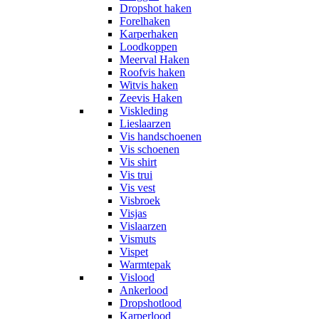
Dropshot haken
Forelhaken
Karperhaken
Loodkoppen
Meerval Haken
Roofvis haken
Witvis haken
Zeevis Haken
Viskleding
Lieslaarzen
Vis handschoenen
Vis schoenen
Vis shirt
Vis trui
Vis vest
Visbroek
Visjas
Vislaarzen
Vismuts
Vispet
Warmtepak
Vislood
Ankerlood
Dropshotlood
Karperlood