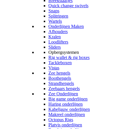
Breekstaafjes
Quick change swivels
Snaps
Splitringen
Wartels
Onderlijnen Maken
Afhouders
Kralen
Loodlifters
Sliders
Opbergsystemen
Rig wallet & rig boxes
Tackleboxen
Vistas
Zee hengels
Boothengels
Strandhengels
Zeebaars hengels
Zee Onderlijnen
Big game onderlijnen
Haring onderlijnen
Kabeljauw onderlijnen
Makreel onderlijnen
Octopus Rigs
Platvis onderlijnen