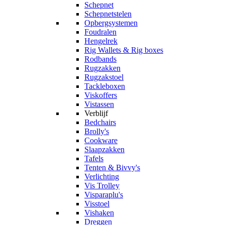
Schepnet
Schepnetstelen
Opbergsystemen
Foudralen
Hengelrek
Rig Wallets & Rig boxes
Rodbands
Rugzakken
Rugzakstoel
Tackleboxen
Viskoffers
Vistassen
Verblijf
Bedchairs
Brolly's
Cookware
Slaapzakken
Tafels
Tenten & Bivvy's
Verlichting
Vis Trolley
Visparaplu's
Visstoel
Vishaken
Dreggen