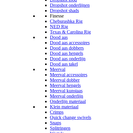
Dropshot onderlijnen
Dropshot shads
Finesse
Cheburashka Rig
NED Rig
Texas & Carolina Rig
Dood aas
Dood aas accessoires
Dood aas dobbers
Dood aas hengels
Dood aas onderlijn
Dood aas takel
Meerval
Meerval accessoires
Meerval dobber
Meerval hengels
Meerval kunstaas
Meerval onderlijn
Onderlijn materiaal
Klein materiaal
Crimps
Quick change swivels
Snaps
Splitringen