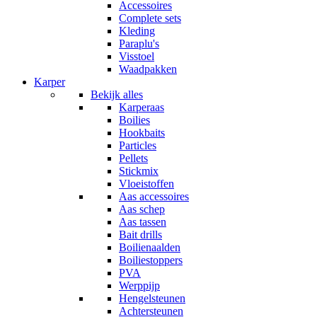
Accessoires
Complete sets
Kleding
Paraplu's
Visstoel
Waadpakken
Karper
Bekijk alles
Karperaas
Boilies
Hookbaits
Particles
Pellets
Stickmix
Vloeistoffen
Aas accessoires
Aas schep
Aas tassen
Bait drills
Boilienaalden
Boiliestoppers
PVA
Werppijp
Hengelsteunen
Achtersteunen