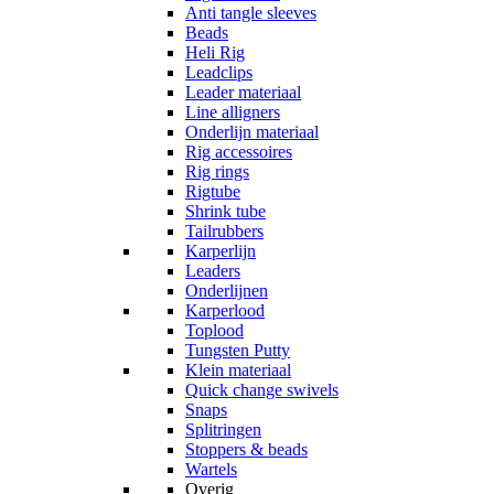
Anti tangle sleeves
Beads
Heli Rig
Leadclips
Leader materiaal
Line alligners
Onderlijn materiaal
Rig accessoires
Rig rings
Rigtube
Shrink tube
Tailrubbers
Karperlijn
Leaders
Onderlijnen
Karperlood
Toplood
Tungsten Putty
Klein materiaal
Quick change swivels
Snaps
Splitringen
Stoppers & beads
Wartels
Overig