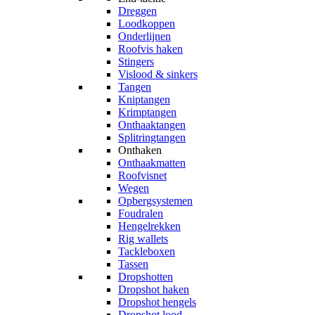
Dreggen
Loodkoppen
Onderlijnen
Roofvis haken
Stingers
Vislood & sinkers
Tangen
Kniptangen
Krimptangen
Onthaaktangen
Splitringtangen
Onthaken
Onthaakmatten
Roofvisnet
Wegen
Opbergsystemen
Foudralen
Hengelrekken
Rig wallets
Tackleboxen
Tassen
Dropshotten
Dropshot haken
Dropshot hengels
Dropshot lood