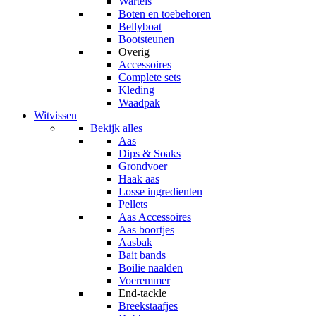
Wartels
Boten en toebehoren
Bellyboat
Bootsteunen
Overig
Accessoires
Complete sets
Kleding
Waadpak
Witvissen
Bekijk alles
Aas
Dips & Soaks
Grondvoer
Haak aas
Losse ingredienten
Pellets
Aas Accessoires
Aas boortjes
Aasbak
Bait bands
Boilie naalden
Voeremmer
End-tackle
Breekstaafjes