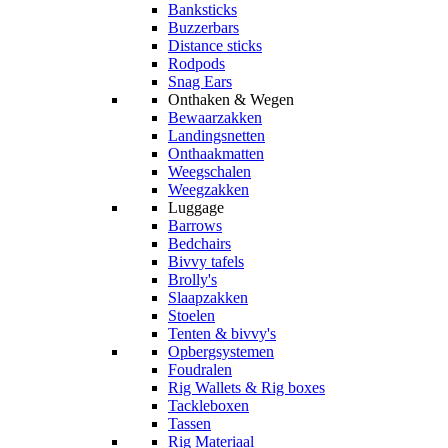
Banksticks
Buzzerbars
Distance sticks
Rodpods
Snag Ears
Onthaken & Wegen
Bewaarzakken
Landingsnetten
Onthaakmatten
Weegschalen
Weegzakken
Luggage
Barrows
Bedchairs
Bivvy tafels
Brolly's
Slaapzakken
Stoelen
Tenten & bivvy's
Opbergsystemen
Foudralen
Rig Wallets & Rig boxes
Tackleboxen
Tassen
Rig Materiaal