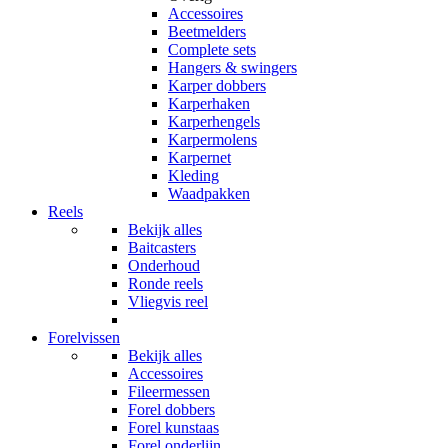
Accessoires
Beetmelders
Complete sets
Hangers & swingers
Karper dobbers
Karperhaken
Karperhengels
Karpermolens
Karpernet
Kleding
Waadpakken
Reels
Bekijk alles
Baitcasters
Onderhoud
Ronde reels
Vliegvis reel
Forelvissen
Bekijk alles
Accessoires
Fileermessen
Forel dobbers
Forel kunstaas
Forel onderlijn