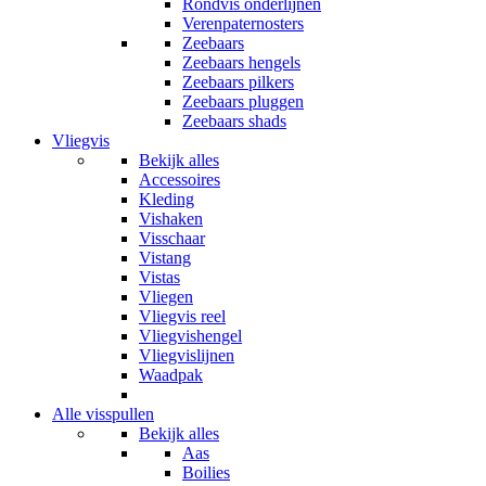
Rondvis onderlijnen
Verenpaternosters
Zeebaars
Zeebaars hengels
Zeebaars pilkers
Zeebaars pluggen
Zeebaars shads
Vliegvis
Bekijk alles
Accessoires
Kleding
Vishaken
Visschaar
Vistang
Vistas
Vliegen
Vliegvis reel
Vliegvishengel
Vliegvislijnen
Waadpak
Alle visspullen
Bekijk alles
Aas
Boilies