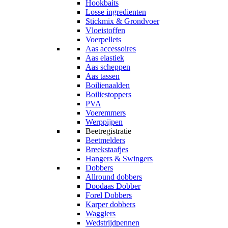
Hookbaits
Losse ingredienten
Stickmix & Grondvoer
Vloeistoffen
Voerpellets
Aas accessoires
Aas elastiek
Aas scheppen
Aas tassen
Boilienaalden
Boiliestoppers
PVA
Voeremmers
Werppijpen
Beetregistratie
Beetmelders
Breekstaafjes
Hangers & Swingers
Dobbers
Allround dobbers
Doodaas Dobber
Forel Dobbers
Karper dobbers
Wagglers
Wedstrijdpennen