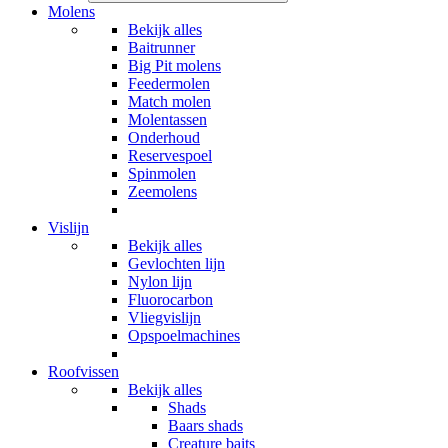
Molens
Bekijk alles
Baitrunner
Big Pit molens
Feedermolen
Match molen
Molentassen
Onderhoud
Reservespoel
Spinmolen
Zeemolens
Vislijn
Bekijk alles
Gevlochten lijn
Nylon lijn
Fluorocarbon
Vliegvislijn
Opspoelmachines
Roofvissen
Bekijk alles
Shads
Baars shads
Creature baits