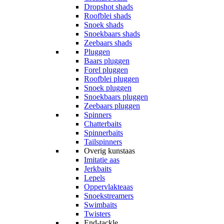
Dropshot shads
Roofblei shads
Snoek shads
Snoekbaars shads
Zeebaars shads
Pluggen
Baars pluggen
Forel pluggen
Roofblei pluggen
Snoek pluggen
Snoekbaars pluggen
Zeebaars pluggen
Spinners
Chatterbaits
Spinnerbaits
Tailspinners
Overig kunstaas
Imitatie aas
Jerkbaits
Lepels
Oppervlakteaas
Snoekstreamers
Swimbaits
Twisters
End-tackle