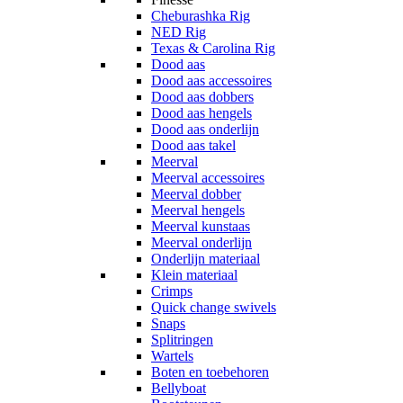
Cheburashka Rig
NED Rig
Texas & Carolina Rig
Dood aas
Dood aas accessoires
Dood aas dobbers
Dood aas hengels
Dood aas onderlijn
Dood aas takel
Meerval
Meerval accessoires
Meerval dobber
Meerval hengels
Meerval kunstaas
Meerval onderlijn
Onderlijn materiaal
Klein materiaal
Crimps
Quick change swivels
Snaps
Splitringen
Wartels
Boten en toebehoren
Bellyboat