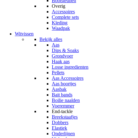
Bootsteunen
Overig
Accessoires
Complete sets
Kleding
Waadpak
Witvissen
Bekijk alles
Aas
Dips & Soaks
Grondvoer
Haak aas
Losse ingredienten
Pellets
Aas Accessoires
Aas boortjes
Aasbak
Bait bands
Boilie naalden
Voeremmer
End-tackle
Breekstaafjes
Dobbers
Elastiek
Onderlijnen