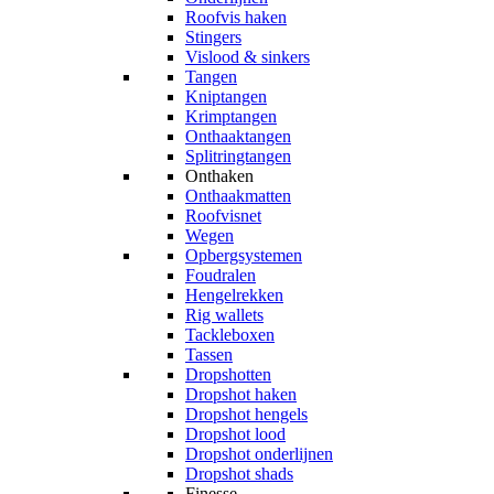
Roofvis haken
Stingers
Vislood & sinkers
Tangen
Kniptangen
Krimptangen
Onthaaktangen
Splitringtangen
Onthaken
Onthaakmatten
Roofvisnet
Wegen
Opbergsystemen
Foudralen
Hengelrekken
Rig wallets
Tackleboxen
Tassen
Dropshotten
Dropshot haken
Dropshot hengels
Dropshot lood
Dropshot onderlijnen
Dropshot shads
Finesse