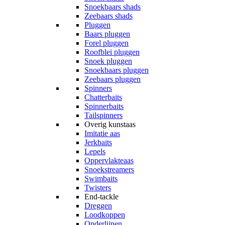
Snoekbaars shads
Zeebaars shads
Pluggen
Baars pluggen
Forel pluggen
Roofblei pluggen
Snoek pluggen
Snoekbaars pluggen
Zeebaars pluggen
Spinners
Chatterbaits
Spinnerbaits
Tailspinners
Overig kunstaas
Imitatie aas
Jerkbaits
Lepels
Oppervlakteaas
Snoekstreamers
Swimbaits
Twisters
End-tackle
Dreggen
Loodkoppen
Onderlijnen