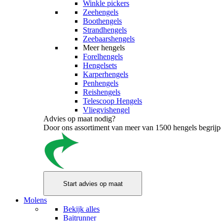
Winkle pickers
Zeehengels
Boothengels
Strandhengels
Zeebaarshengels
Meer hengels
Forelhengels
Hengelsets
Karperhengels
Penhengels
Reishengels
Telescoop Hengels
Vliegvishengel
Advies op maat nodig?
Door ons assortiment van meer van 1500 hengels begrijpen
Molens
Bekijk alles
Baitrunner