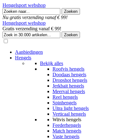
Hengelsport webshop
Nu gratis verzending vanaf € 99!
Hengelsport webshop
Gratis verzending vanaf € 99!
Aanbiedingen
Hengels
Bekijk alles
Roofvis hengels
Doodaas hengels
Dropshot hengels
Jerkbait hengels
Meerval hengels
Reel hengels
Spinhengels
Ultra light hengels
Verticaal hengels
Witvis hengels
Feederhengels
Match hengels
Vaste hengels