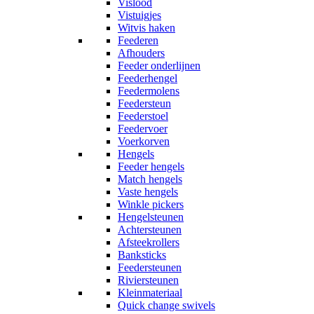
Vislood
Vistuigjes
Witvis haken
Feederen
Afhouders
Feeder onderlijnen
Feederhengel
Feedermolens
Feedersteun
Feederstoel
Feedervoer
Voerkorven
Hengels
Feeder hengels
Match hengels
Vaste hengels
Winkle pickers
Hengelsteunen
Achtersteunen
Afsteekrollers
Banksticks
Feedersteunen
Riviersteunen
Kleinmateriaal
Quick change swivels