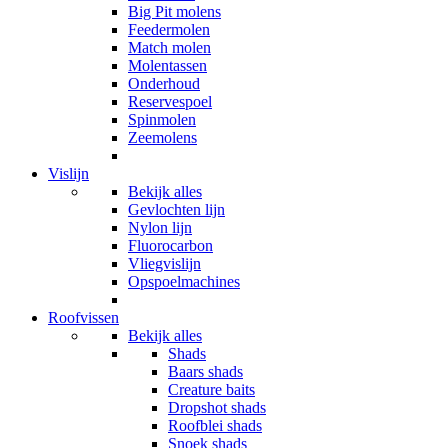
Big Pit molens
Feedermolen
Match molen
Molentassen
Onderhoud
Reservespoel
Spinmolen
Zeemolens
Vislijn
Bekijk alles
Gevlochten lijn
Nylon lijn
Fluorocarbon
Vliegvislijn
Opspoelmachines
Roofvissen
Bekijk alles
Shads
Baars shads
Creature baits
Dropshot shads
Roofblei shads
Snoek shads