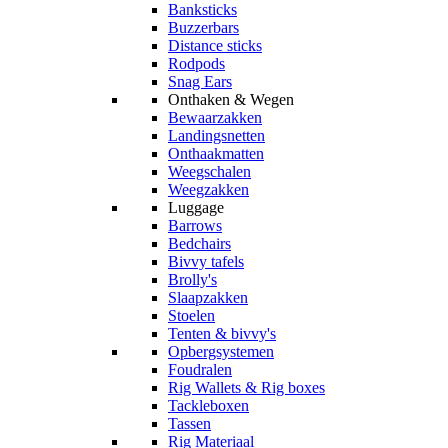
Banksticks
Buzzerbars
Distance sticks
Rodpods
Snag Ears
Onthaken & Wegen
Bewaarzakken
Landingsnetten
Onthaakmatten
Weegschalen
Weegzakken
Luggage
Barrows
Bedchairs
Bivvy tafels
Brolly's
Slaapzakken
Stoelen
Tenten & bivvy's
Opbergsystemen
Foudralen
Rig Wallets & Rig boxes
Tackleboxen
Tassen
Rig Materiaal