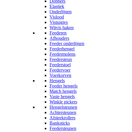
Dobbers
Elastiek
Onderlijnen
Vislood
Vistuigjes
Witvis haken
Feederen
Afhouders
Feeder onderlijnen
Feederhengel
Feedermolens
Feedersteun
Feederstoel
Feedervoer
Voerkorven
Hengels
Feeder hengels
Match hengels
Vaste hengels
Winkle pickers
Hengelsteunen
Achtersteunen
Afsteekrollers
Banksticks
Feedersteunen