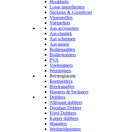
Hookbaits
Losse ingredienten
Stickmix & Grondvoer
Vloeistoffen
Voerpellets
Aas accessoires
Aas elastiek
Aas scheppen
Aas tassen
Boilienaalden
Boiliestoppers
PVA
Voeremmers
Werppijpen
Beetregistratie
Beetmelders
Breekstaafjes
Hangers & Swingers
Dobbers
Allround dobbers
Doodaas Dobber
Forel Dobbers
Karper dobbers
Wagglers
Wedstrijdpennen