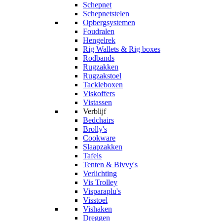
Schepnet
Schepnetstelen
Opbergsystemen
Foudralen
Hengelrek
Rig Wallets & Rig boxes
Rodbands
Rugzakken
Rugzakstoel
Tackleboxen
Viskoffers
Vistassen
Verblijf
Bedchairs
Brolly's
Cookware
Slaapzakken
Tafels
Tenten & Bivvy's
Verlichting
Vis Trolley
Visparaplu's
Visstoel
Vishaken
Dreggen