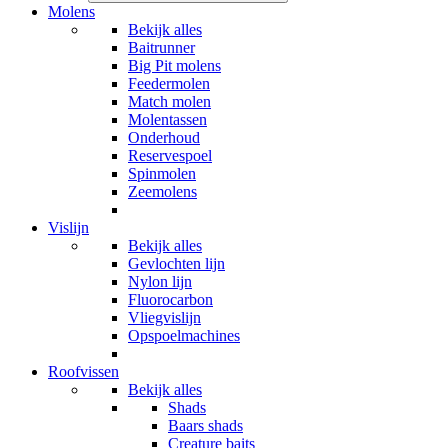
Molens
Bekijk alles
Baitrunner
Big Pit molens
Feedermolen
Match molen
Molentassen
Onderhoud
Reservespoel
Spinmolen
Zeemolens
Vislijn
Bekijk alles
Gevlochten lijn
Nylon lijn
Fluorocarbon
Vliegvislijn
Opspoelmachines
Roofvissen
Bekijk alles
Shads
Baars shads
Creature baits