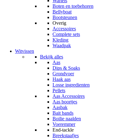
Wartels
Boten en toebehoren
Bellyboat
Bootsteunen
Overig
Accessoires
Complete sets
Kleding
Waadpak
Witvissen
Bekijk alles
Aas
Dips & Soaks
Grondvoer
Haak aas
Losse ingredienten
Pellets
Aas Accessoires
Aas boortjes
Aasbak
Bait bands
Boilie naalden
Voeremmer
End-tackle
Breekstaafjes