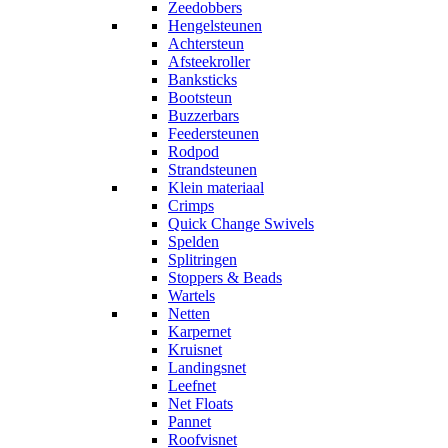
Zeedobbers
Hengelsteunen
Achtersteun
Afsteekroller
Banksticks
Bootsteun
Buzzerbars
Feedersteunen
Rodpod
Strandsteunen
Klein materiaal
Crimps
Quick Change Swivels
Spelden
Splitringen
Stoppers & Beads
Wartels
Netten
Karpernet
Kruisnet
Landingsnet
Leefnet
Net Floats
Pannet
Roofvisnet