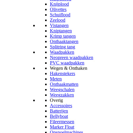
Knijplood
Olivettes
Schuiflood
Zeelood
Vistangen
Kniptangen
Krimp tangen
Onthaaktangen
Splitring tang
Waadpakken
Neopreen waadpakken
PVC waadpakken
Wegen & Onthaken
Hakenstekers
Meten
Onthaakmatten
Weegschalen
Weegzakken
Overig
Accessoires
Batterijen
Bellyboat
Fileermessen
Marker Float
Opspoelmachines