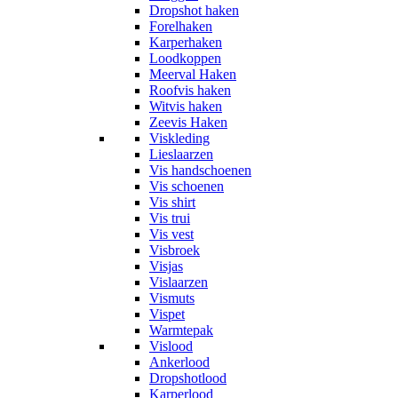
Dropshot haken
Forelhaken
Karperhaken
Loodkoppen
Meerval Haken
Roofvis haken
Witvis haken
Zeevis Haken
Viskleding
Lieslaarzen
Vis handschoenen
Vis schoenen
Vis shirt
Vis trui
Vis vest
Visbroek
Visjas
Vislaarzen
Vismuts
Vispet
Warmtepak
Vislood
Ankerlood
Dropshotlood
Karperlood