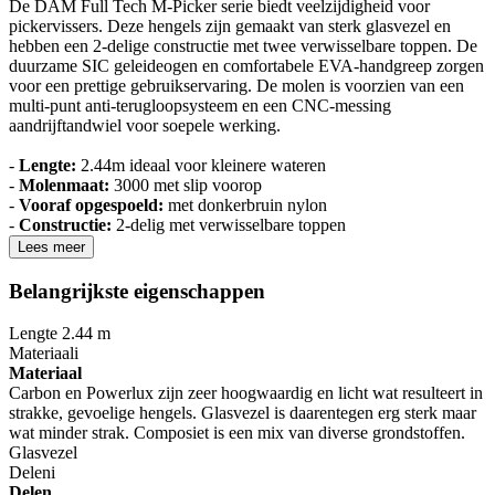
De DAM Full Tech M-Picker serie biedt veelzijdigheid voor
pickervissers. Deze hengels zijn gemaakt van sterk glasvezel en
hebben een 2-delige constructie met twee verwisselbare toppen. De
duurzame SIC geleideogen en comfortabele EVA-handgreep zorgen
voor een prettige gebruikservaring. De molen is voorzien van een
multi-punt anti-terugloopsysteem en een CNC-messing
aandrijftandwiel voor soepele werking.
-
Lengte:
2.44m ideaal voor kleinere wateren
-
Molenmaat:
3000 met slip voorop
-
Vooraf opgespoeld:
met donkerbruin nylon
-
Constructie:
2-delig met verwisselbare toppen
Lees meer
Belangrijkste eigenschappen
Lengte
2.44 m
Materiaal
i
Materiaal
Carbon en Powerlux zijn zeer hoogwaardig en licht wat resulteert in
strakke, gevoelige hengels. Glasvezel is daarentegen erg sterk maar
wat minder strak. Composiet is een mix van diverse grondstoffen.
Glasvezel
Delen
i
Delen