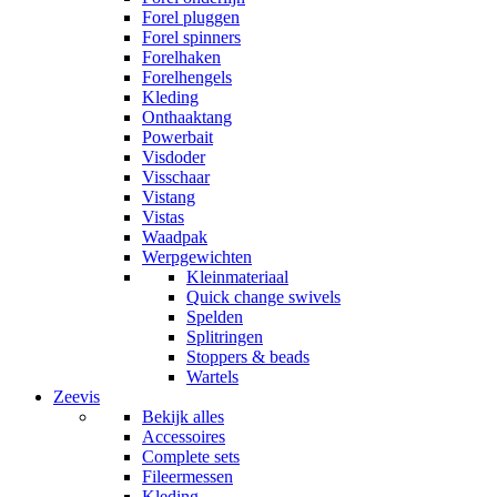
Forel pluggen
Forel spinners
Forelhaken
Forelhengels
Kleding
Onthaaktang
Powerbait
Visdoder
Visschaar
Vistang
Vistas
Waadpak
Werpgewichten
Kleinmateriaal
Quick change swivels
Spelden
Splitringen
Stoppers & beads
Wartels
Zeevis
Bekijk alles
Accessoires
Complete sets
Fileermessen
Kleding