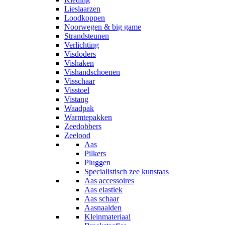
Lieslaarzen
Loodkoppen
Noorwegen & big game
Strandsteunen
Verlichting
Visdoders
Vishaken
Vishandschoenen
Visschaar
Visstoel
Vistang
Waadpak
Warmtepakken
Zeedobbers
Zeelood
Aas
Pilkers
Pluggen
Specialistisch zee kunstaas
Aas accessoires
Aas elastiek
Aas schaar
Aasnaalden
Kleinmateriaal