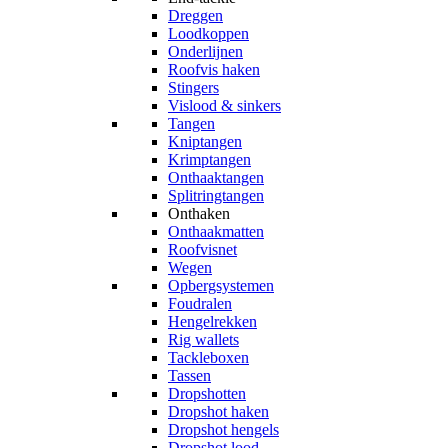
Dreggen
Loodkoppen
Onderlijnen
Roofvis haken
Stingers
Vislood & sinkers
Tangen
Kniptangen
Krimptangen
Onthaaktangen
Splitringtangen
Onthaken
Onthaakmatten
Roofvisnet
Wegen
Opbergsystemen
Foudralen
Hengelrekken
Rig wallets
Tackleboxen
Tassen
Dropshotten
Dropshot haken
Dropshot hengels
Dropshot lood