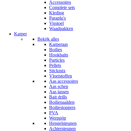
Accessoires
Complete sets
Kleding
Paraplu's
Visstoel
Waadpakken
Karper
Bekijk alles
Karperaas
Boilies
Hookbaits
Particles
Pellets
Stickmix
Vloeistoffen
Aas accessoires
Aas schep
Aas tassen
Bait drills
Boilienaalden
Boiliestoppers
PVA
Werppijp
Hengelsteunen
Achtersteunen