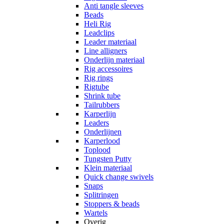
Anti tangle sleeves
Beads
Heli Rig
Leadclips
Leader materiaal
Line alligners
Onderlijn materiaal
Rig accessoires
Rig rings
Rigtube
Shrink tube
Tailrubbers
Karperlijn
Leaders
Onderlijnen
Karperlood
Toplood
Tungsten Putty
Klein materiaal
Quick change swivels
Snaps
Splitringen
Stoppers & beads
Wartels
Overig