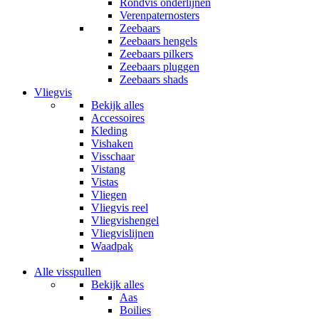
Rondvis onderlijnen
Verenpaternosters
Zeebaars
Zeebaars hengels
Zeebaars pilkers
Zeebaars pluggen
Zeebaars shads
Vliegvis
Bekijk alles
Accessoires
Kleding
Vishaken
Visschaar
Vistang
Vistas
Vliegen
Vliegvis reel
Vliegvishengel
Vliegvislijnen
Waadpak
Alle visspullen
Bekijk alles
Aas
Boilies