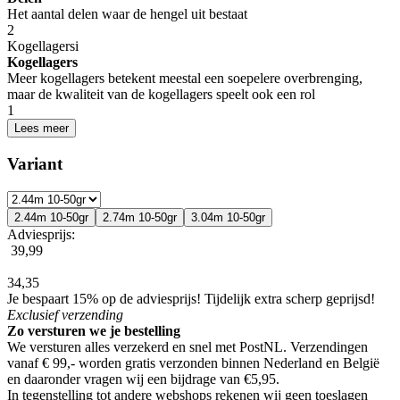
Het aantal delen waar de hengel uit bestaat
2
Kogellagers
i
Kogellagers
Meer kogellagers betekent meestal een soepelere overbrenging,
maar de kwaliteit van de kogellagers speelt ook een rol
1
Lees meer
Variant
2.44m 10-50gr
2.74m 10-50gr
3.04m 10-50gr
Adviesprijs:
39,99
34,35
Je bespaart 15% op de adviesprijs!
Tijdelijk extra scherp geprijsd!
Exclusief
verzending
Zo versturen we je bestelling
We versturen alles verzekerd en snel met PostNL. Verzendingen
vanaf € 99,- worden
gratis verzonden
binnen Nederland en België
en daaronder vragen wij een bijdrage van €5,95.
In tegenstelling tot andere webshops rekenen wij
geen toeslagen