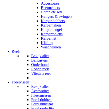
Accessoires
Beetmelders
Complete sets
Hangers & swingers
Karper dobbers
Karperhaken
Karperhengels
Karpermolens
Karpernet
Kleding
Waadpakken
Reels
Bekijk alles
Baitcasters
Onderhoud
Ronde reels
Vliegvis reel
Forelvissen
Bekijk alles
Accessoires
Fileermessen
Forel dobbers
Forel kunstaas
Forel onderlijn