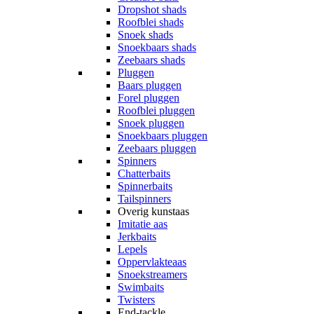
Dropshot shads
Roofblei shads
Snoek shads
Snoekbaars shads
Zeebaars shads
Pluggen
Baars pluggen
Forel pluggen
Roofblei pluggen
Snoek pluggen
Snoekbaars pluggen
Zeebaars pluggen
Spinners
Chatterbaits
Spinnerbaits
Tailspinners
Overig kunstaas
Imitatie aas
Jerkbaits
Lepels
Oppervlakteaas
Snoekstreamers
Swimbaits
Twisters
End-tackle