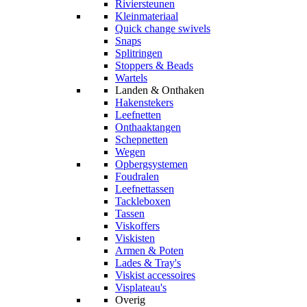
Riviersteunen
Kleinmateriaal
Quick change swivels
Snaps
Splitringen
Stoppers & Beads
Wartels
Landen & Onthaken
Hakenstekers
Leefnetten
Onthaaktangen
Schepnetten
Wegen
Opbergsystemen
Foudralen
Leefnettassen
Tackleboxen
Tassen
Viskoffers
Viskisten
Armen & Poten
Lades & Tray's
Viskist accessoires
Visplateau's
Overig