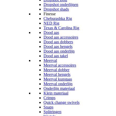
Dropshot onderlijnen
Dropshot shads
Finesse
Cheburashka Rig
NED Rig
Texas & Carolina Rig
Dood aas
Dood aas accessoires
Dood aas dobbers
Dood aas hengels
Dood aas onderlijn
Dood aas takel
Meerval
Meerval accessoires
Meerval dobber
Meerval hengels
Meerval kunstaas
Meerval onderlijn
Onderlijn materiaal
Klein materiaal
Crimps
Quick change swivels
Snaps
Splitringen