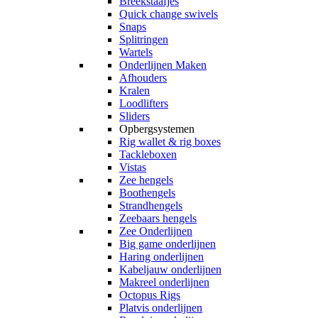
Breekstaafjes
Quick change swivels
Snaps
Splitringen
Wartels
Onderlijnen Maken
Afhouders
Kralen
Loodlifters
Sliders
Opbergsystemen
Rig wallet & rig boxes
Tackleboxen
Vistas
Zee hengels
Boothengels
Strandhengels
Zeebaars hengels
Zee Onderlijnen
Big game onderlijnen
Haring onderlijnen
Kabeljauw onderlijnen
Makreel onderlijnen
Octopus Rigs
Platvis onderlijnen