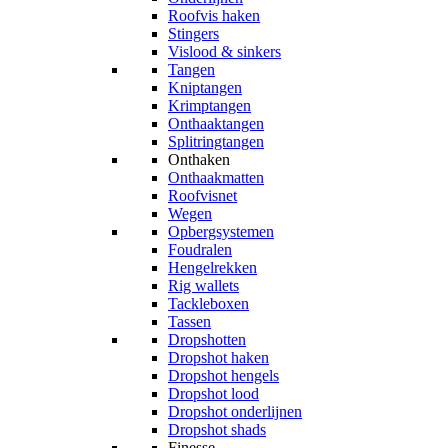
Roofvis haken
Stingers
Vislood & sinkers
Tangen
Kniptangen
Krimptangen
Onthaaktangen
Splitringtangen
Onthaken
Onthaakmatten
Roofvisnet
Wegen
Opbergsystemen
Foudralen
Hengelrekken
Rig wallets
Tackleboxen
Tassen
Dropshotten
Dropshot haken
Dropshot hengels
Dropshot lood
Dropshot onderlijnen
Dropshot shads
Finesse