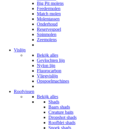
Big Pit molens
Feedermolen
Match molen
Molentassen
Onderhoud
Reservespoel
Spinmolen
Zeemolens
Vislijn
Bekijk alles
Gevlochten lijn
Nylon lijn
Fluorocarbon
Vliegvislijn
Opspoelmachines
Roofvissen
Bekijk alles
Shads
Baars shads
Creature baits
Dropshot shads
Roofblei shads
Snoek shads