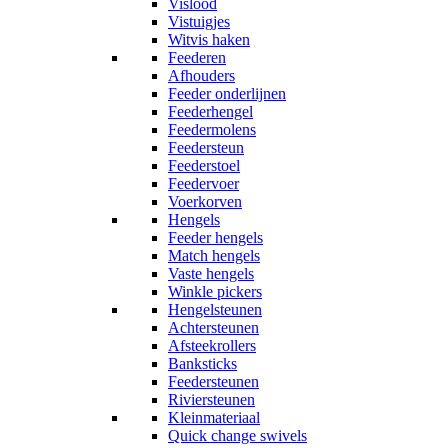
Vislood
Vistuigjes
Witvis haken
Feederen
Afhouders
Feeder onderlijnen
Feederhengel
Feedermolens
Feedersteun
Feederstoel
Feedervoer
Voerkorven
Hengels
Feeder hengels
Match hengels
Vaste hengels
Winkle pickers
Hengelsteunen
Achtersteunen
Afsteekrollers
Banksticks
Feedersteunen
Riviersteunen
Kleinmateriaal
Quick change swivels