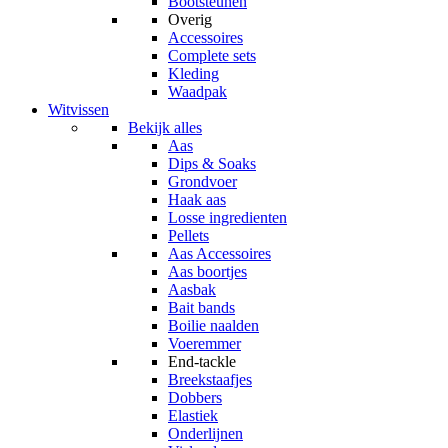
Bootsteunen
Overig
Accessoires
Complete sets
Kleding
Waadpak
Witvissen
Bekijk alles
Aas
Dips & Soaks
Grondvoer
Haak aas
Losse ingredienten
Pellets
Aas Accessoires
Aas boortjes
Aasbak
Bait bands
Boilie naalden
Voeremmer
End-tackle
Breekstaafjes
Dobbers
Elastiek
Onderlijnen