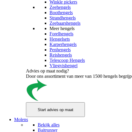
Winkle pickers
Zeehengels
Boothengels
Strandhengels
Zeebaarshengels
Meer hengels
Forelhengels
Hengelsets
Karperhengels
Penhengels
Reishengels
Telescoop Hengels
Vliegvishengel
Advies op maat nodig?
Door ons assortiment van meer van 1500 hengels begrijpen
Molens
Bekijk alles
Baitrunner