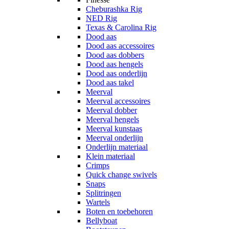
Cheburashka Rig
NED Rig
Texas & Carolina Rig
Dood aas
Dood aas accessoires
Dood aas dobbers
Dood aas hengels
Dood aas onderlijn
Dood aas takel
Meerval
Meerval accessoires
Meerval dobber
Meerval hengels
Meerval kunstaas
Meerval onderlijn
Onderlijn materiaal
Klein materiaal
Crimps
Quick change swivels
Snaps
Splitringen
Wartels
Boten en toebehoren
Bellyboat