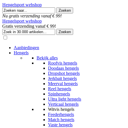
Hengelsport webshop
Nu gratis verzending vanaf € 99!
Hengelsport webshop
Gratis verzending vanaf € 99!
Aanbiedingen
Hengels
Bekijk alles
Roofvis hengels
Doodaas hengels
Dropshot hengels
Jerkbait hengels
Meerval hengels
Reel hengels
Spinhengels
Ultra light hengels
Verticaal hengels
Witvis hengels
Feederhengels
Match hengels
Vaste hengels