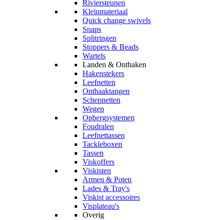
Riviersteunen
Kleinmateriaal
Quick change swivels
Snaps
Splitringen
Stoppers & Beads
Wartels
Landen & Onthaken
Hakenstekers
Leefnetten
Onthaaktangen
Schepnetten
Wegen
Opbergsystemen
Foudralen
Leefnettassen
Tackleboxen
Tassen
Viskoffers
Viskisten
Armen & Poten
Lades & Tray's
Viskist accessoires
Visplateau's
Overig