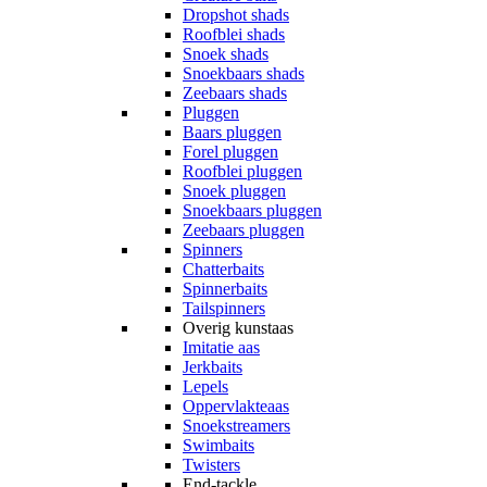
Dropshot shads
Roofblei shads
Snoek shads
Snoekbaars shads
Zeebaars shads
Pluggen
Baars pluggen
Forel pluggen
Roofblei pluggen
Snoek pluggen
Snoekbaars pluggen
Zeebaars pluggen
Spinners
Chatterbaits
Spinnerbaits
Tailspinners
Overig kunstaas
Imitatie aas
Jerkbaits
Lepels
Oppervlakteaas
Snoekstreamers
Swimbaits
Twisters
End-tackle