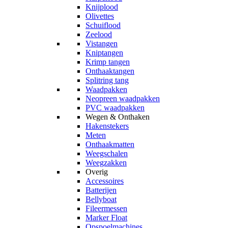
Knijplood
Olivettes
Schuiflood
Zeelood
Vistangen
Kniptangen
Krimp tangen
Onthaaktangen
Splitring tang
Waadpakken
Neopreen waadpakken
PVC waadpakken
Wegen & Onthaken
Hakenstekers
Meten
Onthaakmatten
Weegschalen
Weegzakken
Overig
Accessoires
Batterijen
Bellyboat
Fileermessen
Marker Float
Opspoelmachines