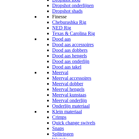
Dropshot onderlijnen
Dropshot shads
Finesse
Cheburashka Rig
NED Rig
Texas & Carolina Rig
Dood aas
Dood aas accessoires
Dood aas dobbers
Dood aas hengels
Dood aas onderlijn
Dood aas takel
Meerval
Meerval accessoires
Meerval dobber
Meerval hengels
Meerval kunstaas
Meerval onderlijn
Onderlijn materiaal
Klein materiaal
Crimps
Quick change swivels
Snaps
Splitringen