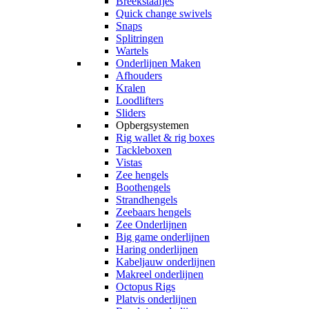
Breekstaafjes
Quick change swivels
Snaps
Splitringen
Wartels
Onderlijnen Maken
Afhouders
Kralen
Loodlifters
Sliders
Opbergsystemen
Rig wallet & rig boxes
Tackleboxen
Vistas
Zee hengels
Boothengels
Strandhengels
Zeebaars hengels
Zee Onderlijnen
Big game onderlijnen
Haring onderlijnen
Kabeljauw onderlijnen
Makreel onderlijnen
Octopus Rigs
Platvis onderlijnen