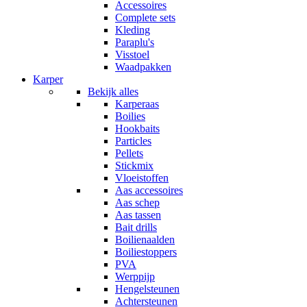
Accessoires
Complete sets
Kleding
Paraplu's
Visstoel
Waadpakken
Karper
Bekijk alles
Karperaas
Boilies
Hookbaits
Particles
Pellets
Stickmix
Vloeistoffen
Aas accessoires
Aas schep
Aas tassen
Bait drills
Boilienaalden
Boiliestoppers
PVA
Werppijp
Hengelsteunen
Achtersteunen