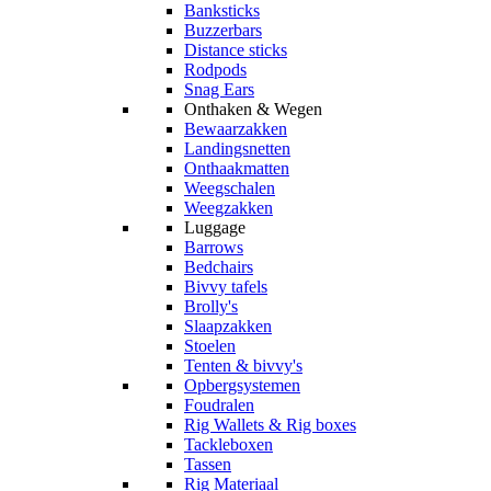
Banksticks
Buzzerbars
Distance sticks
Rodpods
Snag Ears
Onthaken & Wegen
Bewaarzakken
Landingsnetten
Onthaakmatten
Weegschalen
Weegzakken
Luggage
Barrows
Bedchairs
Bivvy tafels
Brolly's
Slaapzakken
Stoelen
Tenten & bivvy's
Opbergsystemen
Foudralen
Rig Wallets & Rig boxes
Tackleboxen
Tassen
Rig Materiaal