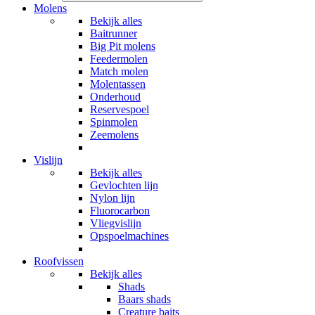
Molens
Bekijk alles
Baitrunner
Big Pit molens
Feedermolen
Match molen
Molentassen
Onderhoud
Reservespoel
Spinmolen
Zeemolens
Vislijn
Bekijk alles
Gevlochten lijn
Nylon lijn
Fluorocarbon
Vliegvislijn
Opspoelmachines
Roofvissen
Bekijk alles
Shads
Baars shads
Creature baits