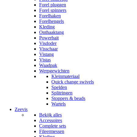
Forel pluggen
Forel spinners
Forelhaken
Forelhengels
Kleding
Onthaaktang
Powerbait
Visdoder
Visschaar
Vistang
Vistas
Waadpak
Werpgewichten
Kleinmateriaal
Quick change swivels
Spelden
Splitringen
Stoppers & beads
Wartels
Zeevis
Bekijk alles
Accessoires
Complete sets
Fileermessen
Kleding