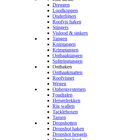
Dreggen
Loodkoppen
Onderlijnen
Roofvis haken
Stingers
Vislood & sinkers
Tangen
Kniptangen
Krimptangen
Onthaaktangen
Splitringtangen
Onthaken
Onthaakmatten
Roofvisnet
Wegen
Opbergsystemen
Foudralen
Hengelrekken
Rig wallets
Tackleboxen
Tassen
Dropshotten
Dropshot haken
Dropshot hengels
Dropshot lood