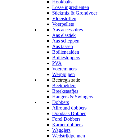
Hookbaits
Losse ingredienten
Stickmix & Grondvoer
Vloeistoffen
Voerpellets
Aas accessoires
Aas elastiek
Aas scheppen
Aas tassen
Boilienaalden
Boiliestoppers
PVA
Voeremmers
Werppijpen
Beetregistratie
Beetmelders
Breekstaafjes
Hangers & Swingers
Dobbers
Allround dobbers
Doodaas Dobber
Forel Dobbers
Karper dobbers
Wagglers
Wedstrijdpennen