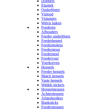
Dobbers
Elastiek
Onderlijnen
Vislood
Vistuigjes
Witvis haken
Feederen
Afhouders
Feeder onderlijnen
Feederhengel
Feedermolens
Feedersteun
Feederstoel
Feedervoer
Voerkorven
Hengels
Feeder hengels
Match hengels
Vaste hengels
Winkle pickers
Hengelsteunen
Achtersteunen
Afsteekrollers
Banksticks
Feedersteunen