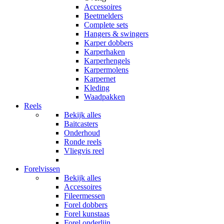
Accessoires
Beetmelders
Complete sets
Hangers & swingers
Karper dobbers
Karperhaken
Karperhengels
Karpermolens
Karpernet
Kleding
Waadpakken
Reels
Bekijk alles
Baitcasters
Onderhoud
Ronde reels
Vliegvis reel
Forelvissen
Bekijk alles
Accessoires
Fileermessen
Forel dobbers
Forel kunstaas
Forel onderlijn