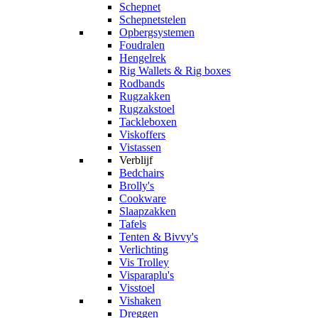
Schepnet
Schepnetstelen
Opbergsystemen
Foudralen
Hengelrek
Rig Wallets & Rig boxes
Rodbands
Rugzakken
Rugzakstoel
Tackleboxen
Viskoffers
Vistassen
Verblijf
Bedchairs
Brolly's
Cookware
Slaapzakken
Tafels
Tenten & Bivvy's
Verlichting
Vis Trolley
Visparaplu's
Visstoel
Vishaken
Dreggen