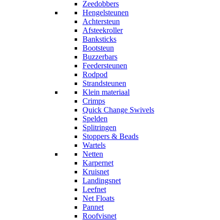
Zeedobbers
Hengelsteunen
Achtersteun
Afsteekroller
Banksticks
Bootsteun
Buzzerbars
Feedersteunen
Rodpod
Strandsteunen
Klein materiaal
Crimps
Quick Change Swivels
Spelden
Splitringen
Stoppers & Beads
Wartels
Netten
Karpernet
Kruisnet
Landingsnet
Leefnet
Net Floats
Pannet
Roofvisnet