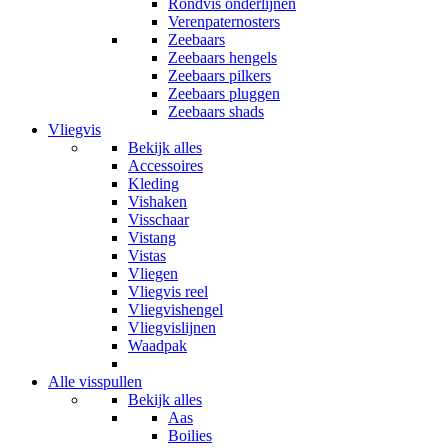
Rondvis onderlijnen
Verenpaternosters
Zeebaars
Zeebaars hengels
Zeebaars pilkers
Zeebaars pluggen
Zeebaars shads
Vliegvis
Bekijk alles
Accessoires
Kleding
Vishaken
Visschaar
Vistang
Vistas
Vliegen
Vliegvis reel
Vliegvishengel
Vliegvislijnen
Waadpak
Alle visspullen
Bekijk alles
Aas
Boilies