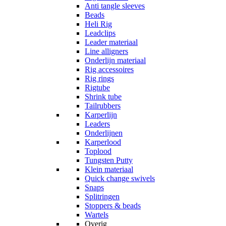
Anti tangle sleeves
Beads
Heli Rig
Leadclips
Leader materiaal
Line alligners
Onderlijn materiaal
Rig accessoires
Rig rings
Rigtube
Shrink tube
Tailrubbers
Karperlijn
Leaders
Onderlijnen
Karperlood
Toplood
Tungsten Putty
Klein materiaal
Quick change swivels
Snaps
Splitringen
Stoppers & beads
Wartels
Overig