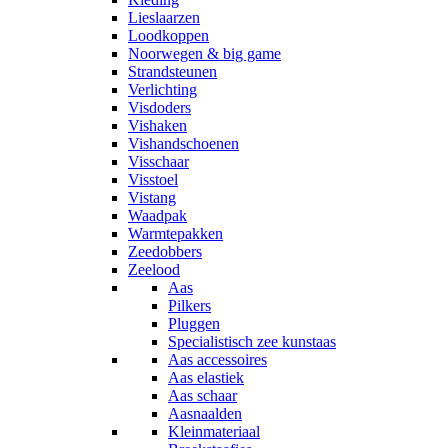
Lieslaarzen
Loodkoppen
Noorwegen & big game
Strandsteunen
Verlichting
Visdoders
Vishaken
Vishandschoenen
Visschaar
Visstoel
Vistang
Waadpak
Warmtepakken
Zeedobbers
Zeelood
Aas
Pilkers
Pluggen
Specialistisch zee kunstaas
Aas accessoires
Aas elastiek
Aas schaar
Aasnaalden
Kleinmateriaal