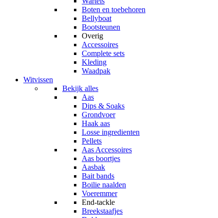
Wartels
Boten en toebehoren
Bellyboat
Bootsteunen
Overig
Accessoires
Complete sets
Kleding
Waadpak
Witvissen
Bekijk alles
Aas
Dips & Soaks
Grondvoer
Haak aas
Losse ingredienten
Pellets
Aas Accessoires
Aas boortjes
Aasbak
Bait bands
Boilie naalden
Voeremmer
End-tackle
Breekstaafjes