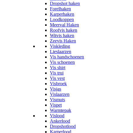
Dropshot haken
Forelhaken
Karperhaken
Loodkoppen
Meerval Haken
Roofvis haken
Witvis haken
Zeevis Haken
Viskleding
Lieslaarzen
Vis handschoenen
Vis schoenen
Vis shirt
Vis trui
Vis vest
Visbroek
Visjas
Vislaarzen
Vismuts
Vispet
Warmtepak
Vislood
Ankerlood
Dropshotlood
Karperlood