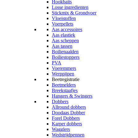
Hookbaits
Losse ingredienten
Stickmix & Grondvoer
Vloeistoffen
Voerpellets
Aas accessoires
Aas elastiek
Aas scheppen
Aas tassen
Boilienaalden
Boiliestoppers
PVA
Voeremmers
Werppijpen
Beetregistratie
Beetmelders
Breekstaafjes
Hangers & Swingers
Dobbers
Allround dobbers
Doodaas Dobber
Forel Dobbers
Karper dobbers
Wagglers
Wedstrijdpennen