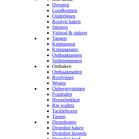
Dreggen
Loodkoppen
Onderlijnen
Roofvis haken
Stingers
Vislood & sinkers
Tangen
Kniptangen
Krimptangen
Onthaaktangen
Splitringtangen
Onthaken
Onthaakmatten
Roofvisnet
Wegen
Opbergsystemen
Foudralen
Hengelrekken
Rig wallets
Tackleboxen
Tassen
Dropshotten
Dropshot haken
Dropshot hengels
Dropshot lood