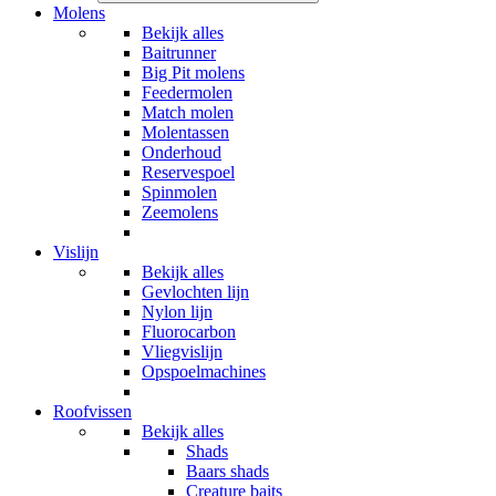
Molens
Bekijk alles
Baitrunner
Big Pit molens
Feedermolen
Match molen
Molentassen
Onderhoud
Reservespoel
Spinmolen
Zeemolens
Vislijn
Bekijk alles
Gevlochten lijn
Nylon lijn
Fluorocarbon
Vliegvislijn
Opspoelmachines
Roofvissen
Bekijk alles
Shads
Baars shads
Creature baits