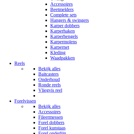
Accessoires
Beetmelders
Complete sets
Hangers & swingers
Karper dobbers
Karperhaken
Karperhengels
Karpermolens
Karpernet
Kleding
Waadpakken
Reels
Bekijk alles
Baitcasters
Onderhoud
Ronde reels
Vliegvis reel
Forelvissen
Bekijk alles
Accessoires
Fileermessen
Forel dobbers
Forel kunstaas
Forel onderlijn