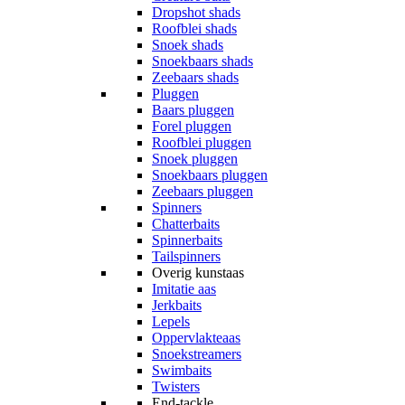
Dropshot shads
Roofblei shads
Snoek shads
Snoekbaars shads
Zeebaars shads
Pluggen
Baars pluggen
Forel pluggen
Roofblei pluggen
Snoek pluggen
Snoekbaars pluggen
Zeebaars pluggen
Spinners
Chatterbaits
Spinnerbaits
Tailspinners
Overig kunstaas
Imitatie aas
Jerkbaits
Lepels
Oppervlakteaas
Snoekstreamers
Swimbaits
Twisters
End-tackle