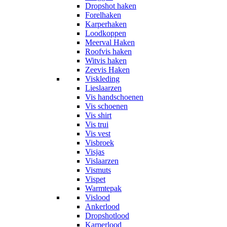
Dropshot haken
Forelhaken
Karperhaken
Loodkoppen
Meerval Haken
Roofvis haken
Witvis haken
Zeevis Haken
Viskleding
Lieslaarzen
Vis handschoenen
Vis schoenen
Vis shirt
Vis trui
Vis vest
Visbroek
Visjas
Vislaarzen
Vismuts
Vispet
Warmtepak
Vislood
Ankerlood
Dropshotlood
Karperlood