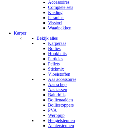
Accessoires
Complete sets
Kleding
Paraplu's
Visstoel
Waadpakken
Karper
Bekijk alles
Karperaas
Boilies
Hookbaits
Particles
Pellets
Stickmix
Vloeistoffen
Aas accessoires
Aas schep
Aas tassen
Bait drills
Boilienaalden
Boiliestoppers
PVA
Werppijp
Hengelsteunen
Achtersteunen