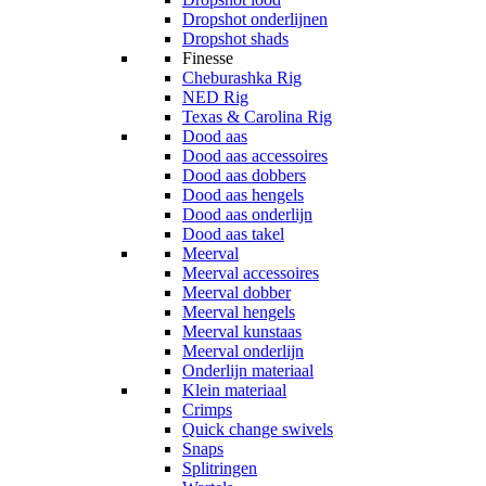
Dropshot onderlijnen
Dropshot shads
Finesse
Cheburashka Rig
NED Rig
Texas & Carolina Rig
Dood aas
Dood aas accessoires
Dood aas dobbers
Dood aas hengels
Dood aas onderlijn
Dood aas takel
Meerval
Meerval accessoires
Meerval dobber
Meerval hengels
Meerval kunstaas
Meerval onderlijn
Onderlijn materiaal
Klein materiaal
Crimps
Quick change swivels
Snaps
Splitringen