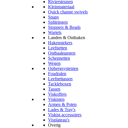
Riviersteunen
Kleinmateriaal
Quick change swivels
Snaps
Splitringen
Stoppers & Beads
Wartels
Landen & Onthaken
Hakenstekers
Leefnetten
Onthaaktangen
Schepnetten
Wegen
Opbergsystemen
Foudralen
Leefnettassen
Tackleboxen
Tassen
Viskoffers
Viskisten
Armen & Poten
Lades & Tray's
Viskist accessoires
Visplateau's
Overig