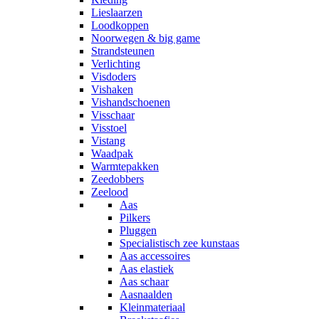
Lieslaarzen
Loodkoppen
Noorwegen & big game
Strandsteunen
Verlichting
Visdoders
Vishaken
Vishandschoenen
Visschaar
Visstoel
Vistang
Waadpak
Warmtepakken
Zeedobbers
Zeelood
Aas
Pilkers
Pluggen
Specialistisch zee kunstaas
Aas accessoires
Aas elastiek
Aas schaar
Aasnaalden
Kleinmateriaal