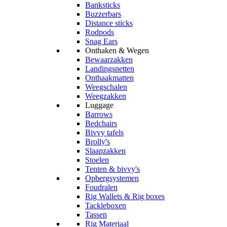
Banksticks
Buzzerbars
Distance sticks
Rodpods
Snag Ears
Onthaken & Wegen
Bewaarzakken
Landingsnetten
Onthaakmatten
Weegschalen
Weegzakken
Luggage
Barrows
Bedchairs
Bivvy tafels
Brolly's
Slaapzakken
Stoelen
Tenten & bivvy's
Opbergsystemen
Foudralen
Rig Wallets & Rig boxes
Tackleboxen
Tassen
Rig Materiaal