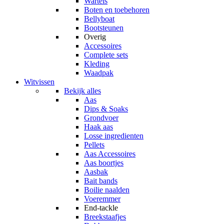
Wartels
Boten en toebehoren
Bellyboat
Bootsteunen
Overig
Accessoires
Complete sets
Kleding
Waadpak
Witvissen
Bekijk alles
Aas
Dips & Soaks
Grondvoer
Haak aas
Losse ingredienten
Pellets
Aas Accessoires
Aas boortjes
Aasbak
Bait bands
Boilie naalden
Voeremmer
End-tackle
Breekstaafjes