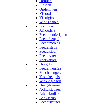
Dobbers
Elastiek
Onderlijnen
Vislood
Vistuigjes
Witvis haken
Feederen
Afhouders
Feeder onderlijnen
Feederhengel
Feedermolens
Feedersteun
Feederstoel
Feedervoer
Voerkorven
Hengels
Feeder hengels
Match hengels
Vaste hengels
Winkle pickers
Hengelsteunen
Achtersteunen
Afsteekrollers
Banksticks
Feedersteunen