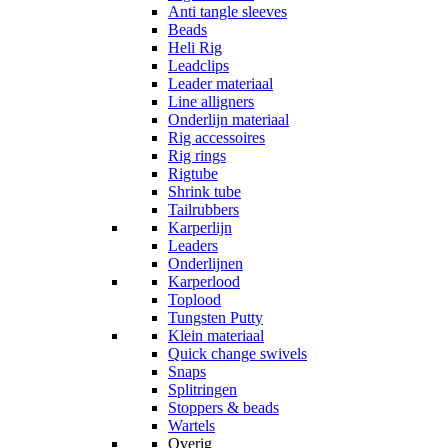
Anti tangle sleeves
Beads
Heli Rig
Leadclips
Leader materiaal
Line alligners
Onderlijn materiaal
Rig accessoires
Rig rings
Rigtube
Shrink tube
Tailrubbers
Karperlijn
Leaders
Onderlijnen
Karperlood
Toplood
Tungsten Putty
Klein materiaal
Quick change swivels
Snaps
Splitringen
Stoppers & beads
Wartels
Overig