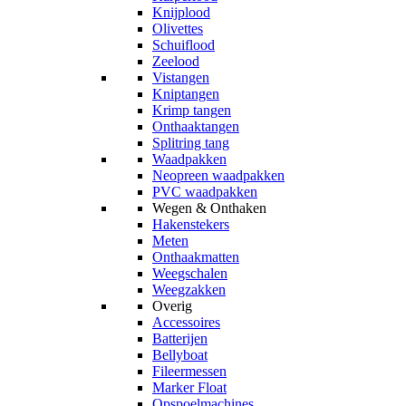
Knijplood
Olivettes
Schuiflood
Zeelood
Vistangen
Kniptangen
Krimp tangen
Onthaaktangen
Splitring tang
Waadpakken
Neopreen waadpakken
PVC waadpakken
Wegen & Onthaken
Hakenstekers
Meten
Onthaakmatten
Weegschalen
Weegzakken
Overig
Accessoires
Batterijen
Bellyboat
Fileermessen
Marker Float
Opspoelmachines