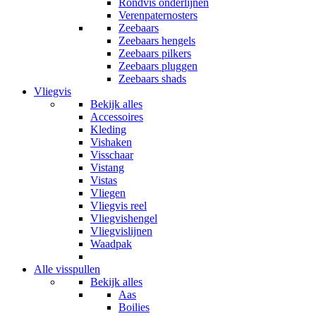
Rondvis onderlijnen
Verenpaternosters
Zeebaars
Zeebaars hengels
Zeebaars pilkers
Zeebaars pluggen
Zeebaars shads
Vliegvis
Bekijk alles
Accessoires
Kleding
Vishaken
Visschaar
Vistang
Vistas
Vliegen
Vliegvis reel
Vliegvishengel
Vliegvislijnen
Waadpak
Alle visspullen
Bekijk alles
Aas
Boilies