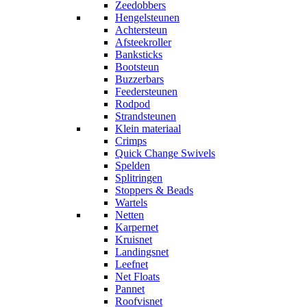
Zeedobbers
Hengelsteunen
Achtersteun
Afsteekroller
Banksticks
Bootsteun
Buzzerbars
Feedersteunen
Rodpod
Strandsteunen
Klein materiaal
Crimps
Quick Change Swivels
Spelden
Splitringen
Stoppers & Beads
Wartels
Netten
Karpernet
Kruisnet
Landingsnet
Leefnet
Net Floats
Pannet
Roofvisnet