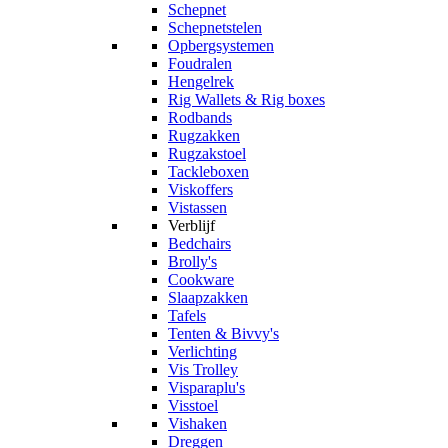
Schepnet
Schepnetstelen
Opbergsystemen
Foudralen
Hengelrek
Rig Wallets & Rig boxes
Rodbands
Rugzakken
Rugzakstoel
Tackleboxen
Viskoffers
Vistassen
Verblijf
Bedchairs
Brolly's
Cookware
Slaapzakken
Tafels
Tenten & Bivvy's
Verlichting
Vis Trolley
Visparaplu's
Visstoel
Vishaken
Dreggen