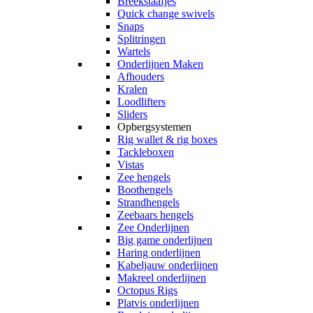
Breekstaafjes
Quick change swivels
Snaps
Splitringen
Wartels
Onderlijnen Maken
Afhouders
Kralen
Loodlifters
Sliders
Opbergsystemen
Rig wallet & rig boxes
Tackleboxen
Vistas
Zee hengels
Boothengels
Strandhengels
Zeebaars hengels
Zee Onderlijnen
Big game onderlijnen
Haring onderlijnen
Kabeljauw onderlijnen
Makreel onderlijnen
Octopus Rigs
Platvis onderlijnen