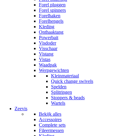
Forel pluggen
Forel spinners
Forelhaken
Forelhengels
Kleding
Onthaaktang
Powerbait
Visdoder
Visschaar
Vistang
Vistas
Waadpak
Werpgewichten
Kleinmateriaal
Quick change swivels
Spelden
Splitringen
Stoppers & beads
Wartels
Zeevis
Bekijk alles
Accessoires
Complete sets
Fileermessen
Kleding