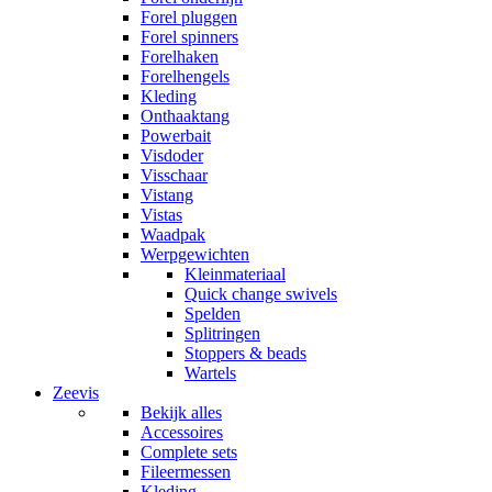
Forel pluggen
Forel spinners
Forelhaken
Forelhengels
Kleding
Onthaaktang
Powerbait
Visdoder
Visschaar
Vistang
Vistas
Waadpak
Werpgewichten
Kleinmateriaal
Quick change swivels
Spelden
Splitringen
Stoppers & beads
Wartels
Zeevis
Bekijk alles
Accessoires
Complete sets
Fileermessen
Kleding