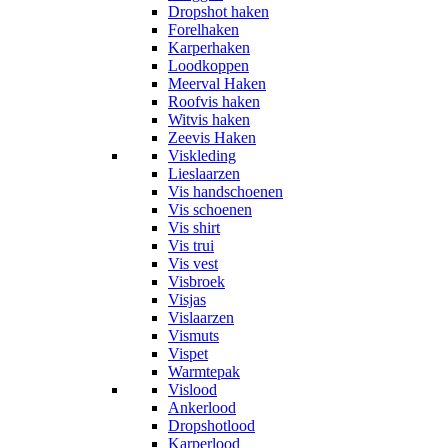
Dropshot haken
Forelhaken
Karperhaken
Loodkoppen
Meerval Haken
Roofvis haken
Witvis haken
Zeevis Haken
Viskleding
Lieslaarzen
Vis handschoenen
Vis schoenen
Vis shirt
Vis trui
Vis vest
Visbroek
Visjas
Vislaarzen
Vismuts
Vispet
Warmtepak
Vislood
Ankerlood
Dropshotlood
Karperlood