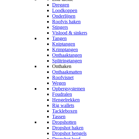
Dreggen
Loodkoppen
Onderlijnen
Roofvis haken
Stingers
Vislood & sinkers
Tangen
Kniptangen
Krimptangen
Onthaaktangen
Splitringtangen
Onthaken
Onthaakmatten
Roofvisnet
Wegen
Opbergsystemen
Foudralen
Hengelrekken
Rig wallets
Tackleboxen
Tassen
Dropshotten
Dropshot haken
Dropshot hengels
Dropshot lood