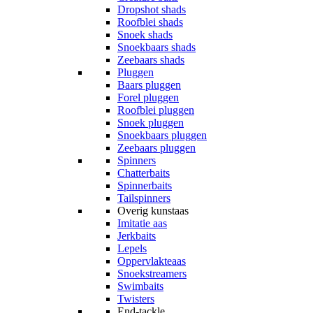
Dropshot shads
Roofblei shads
Snoek shads
Snoekbaars shads
Zeebaars shads
Pluggen
Baars pluggen
Forel pluggen
Roofblei pluggen
Snoek pluggen
Snoekbaars pluggen
Zeebaars pluggen
Spinners
Chatterbaits
Spinnerbaits
Tailspinners
Overig kunstaas
Imitatie aas
Jerkbaits
Lepels
Oppervlakteaas
Snoekstreamers
Swimbaits
Twisters
End-tackle