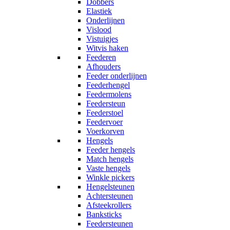
Dobbers
Elastiek
Onderlijnen
Vislood
Vistuigjes
Witvis haken
Feederen
Afhouders
Feeder onderlijnen
Feederhengel
Feedermolens
Feedersteun
Feederstoel
Feedervoer
Voerkorven
Hengels
Feeder hengels
Match hengels
Vaste hengels
Winkle pickers
Hengelsteunen
Achtersteunen
Afsteekrollers
Banksticks
Feedersteunen