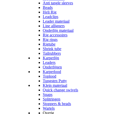
Anti tangle sleeves
Beads
Heli Rig
Leadclips
Leader materiaal
Line alligners
Onderlijn materiaal
Rig accessoires
Rig rings
Rigtube
Shrink tube
Tailrubbers
Karperlijn
Leaders
Onderlijnen
Karperlood
Toplood
Tungsten Putty
Klein materiaal
Quick change swivels
Snaps
Splitringen
Stoppers & beads
Wartels
Overig