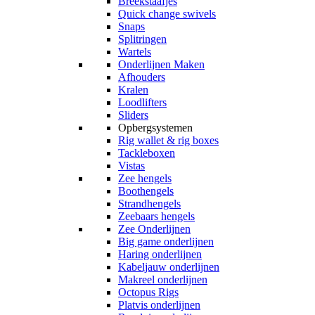
Breekstaafjes
Quick change swivels
Snaps
Splitringen
Wartels
Onderlijnen Maken
Afhouders
Kralen
Loodlifters
Sliders
Opbergsystemen
Rig wallet & rig boxes
Tackleboxen
Vistas
Zee hengels
Boothengels
Strandhengels
Zeebaars hengels
Zee Onderlijnen
Big game onderlijnen
Haring onderlijnen
Kabeljauw onderlijnen
Makreel onderlijnen
Octopus Rigs
Platvis onderlijnen