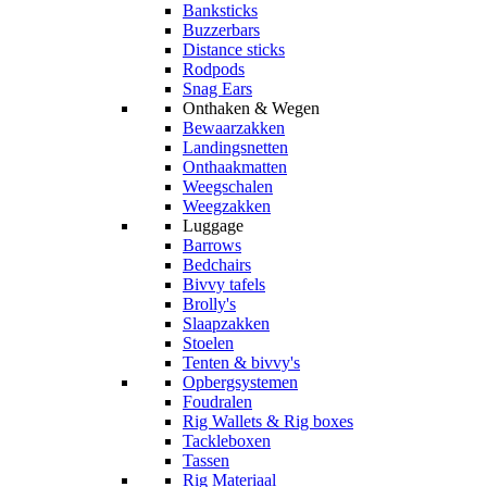
Banksticks
Buzzerbars
Distance sticks
Rodpods
Snag Ears
Onthaken & Wegen
Bewaarzakken
Landingsnetten
Onthaakmatten
Weegschalen
Weegzakken
Luggage
Barrows
Bedchairs
Bivvy tafels
Brolly's
Slaapzakken
Stoelen
Tenten & bivvy's
Opbergsystemen
Foudralen
Rig Wallets & Rig boxes
Tackleboxen
Tassen
Rig Materiaal