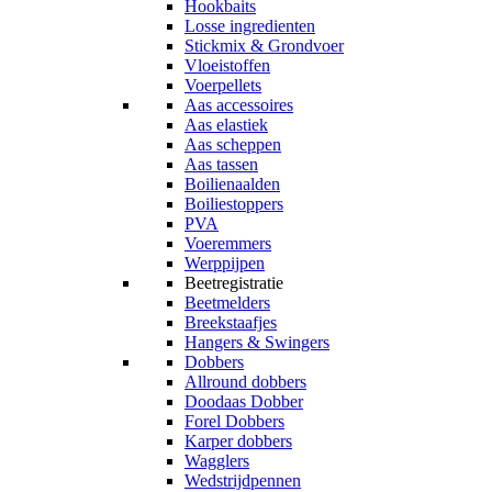
Hookbaits
Losse ingredienten
Stickmix & Grondvoer
Vloeistoffen
Voerpellets
Aas accessoires
Aas elastiek
Aas scheppen
Aas tassen
Boilienaalden
Boiliestoppers
PVA
Voeremmers
Werppijpen
Beetregistratie
Beetmelders
Breekstaafjes
Hangers & Swingers
Dobbers
Allround dobbers
Doodaas Dobber
Forel Dobbers
Karper dobbers
Wagglers
Wedstrijdpennen