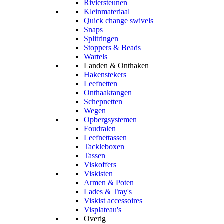
Riviersteunen
Kleinmateriaal
Quick change swivels
Snaps
Splitringen
Stoppers & Beads
Wartels
Landen & Onthaken
Hakenstekers
Leefnetten
Onthaaktangen
Schepnetten
Wegen
Opbergsystemen
Foudralen
Leefnettassen
Tackleboxen
Tassen
Viskoffers
Viskisten
Armen & Poten
Lades & Tray's
Viskist accessoires
Visplateau's
Overig