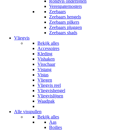
Rondvis onderlijnen
Verenpaternosters
Zeebaars
Zeebaars hengels
Zeebaars pilkers
Zeebaars pluggen
Zeebaars shads
Vliegvis
Bekijk alles
Accessoires
Kleding
Vishaken
Visschaar
Vistang
Vistas
Vliegen
Vliegvis reel
Vliegvishengel
Vliegvislijnen
Waadpak
Alle visspullen
Bekijk alles
Aas
Boilies