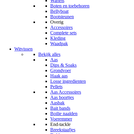
Wartels
Boten en toebehoren
Bellyboat
Bootsteunen
Overig
Accessoires
Complete sets
Kleding
Waadpak
Witvissen
Bekijk alles
Aas
Dips & Soaks
Grondvoer
Haak aas
Losse ingredienten
Pellets
Aas Accessoires
Aas boortjes
Aasbak
Bait bands
Boilie naalden
Voeremmer
End-tackle
Breekstaafjes