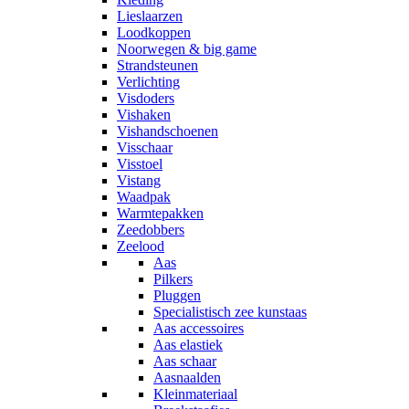
Lieslaarzen
Loodkoppen
Noorwegen & big game
Strandsteunen
Verlichting
Visdoders
Vishaken
Vishandschoenen
Visschaar
Visstoel
Vistang
Waadpak
Warmtepakken
Zeedobbers
Zeelood
Aas
Pilkers
Pluggen
Specialistisch zee kunstaas
Aas accessoires
Aas elastiek
Aas schaar
Aasnaalden
Kleinmateriaal