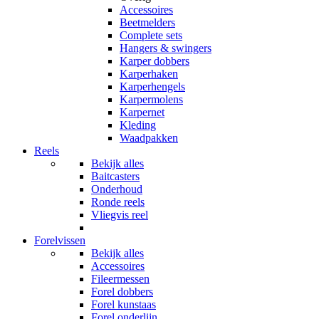
Accessoires
Beetmelders
Complete sets
Hangers & swingers
Karper dobbers
Karperhaken
Karperhengels
Karpermolens
Karpernet
Kleding
Waadpakken
Reels
Bekijk alles
Baitcasters
Onderhoud
Ronde reels
Vliegvis reel
Forelvissen
Bekijk alles
Accessoires
Fileermessen
Forel dobbers
Forel kunstaas
Forel onderlijn