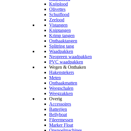
Knijplood
Olivettes
Schuiflood
Zeelood
Vistangen
Kniptangen
Krimp tangen
Onthaaktangen
Splitring tang
Waadpakken
Neopreen waadpakken
PVC waadpakken
Wegen & Onthaken
Hakenstekers
Meten
Onthaakmatten
Weegschalen
Weegzakken
Overig
Accessoires
Batterijen
Bellyboat
Fileermessen
Marker Float
Opspoelmachines