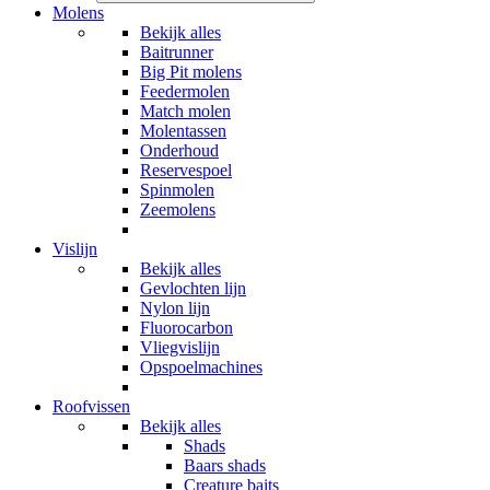
Molens
Bekijk alles
Baitrunner
Big Pit molens
Feedermolen
Match molen
Molentassen
Onderhoud
Reservespoel
Spinmolen
Zeemolens
Vislijn
Bekijk alles
Gevlochten lijn
Nylon lijn
Fluorocarbon
Vliegvislijn
Opspoelmachines
Roofvissen
Bekijk alles
Shads
Baars shads
Creature baits