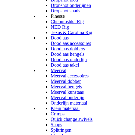
Dropshot onderlijnen
Dropshot shads
Finesse
Cheburashka Rig
NED Rig
Texas & Carolina Rig
Dood aas
Dood aas accessoires
Dood aas dobbers
Dood aas hengels
Dood aas onderlijn
Dood aas takel
Meerval
Meerval accessoires
Meerval dobber
Meerval hengels
Meerval kunstaas
Meerval onderlijn
Onderlijn materiaal
Klein materiaal
Crimps
Quick change swivels
Snaps
Splitringen