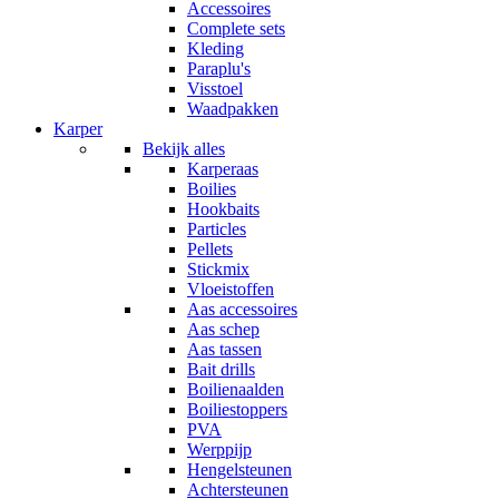
Accessoires
Complete sets
Kleding
Paraplu's
Visstoel
Waadpakken
Karper
Bekijk alles
Karperaas
Boilies
Hookbaits
Particles
Pellets
Stickmix
Vloeistoffen
Aas accessoires
Aas schep
Aas tassen
Bait drills
Boilienaalden
Boiliestoppers
PVA
Werppijp
Hengelsteunen
Achtersteunen