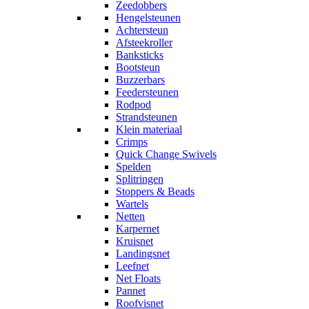
Zeedobbers
Hengelsteunen
Achtersteun
Afsteekroller
Banksticks
Bootsteun
Buzzerbars
Feedersteunen
Rodpod
Strandsteunen
Klein materiaal
Crimps
Quick Change Swivels
Spelden
Splitringen
Stoppers & Beads
Wartels
Netten
Karpernet
Kruisnet
Landingsnet
Leefnet
Net Floats
Pannet
Roofvisnet