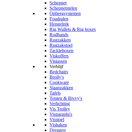
Schepnet
Schepnetstelen
Opbergsystemen
Foudralen
Hengelrek
Rig Wallets & Rig boxes
Rodbands
Rugzakken
Rugzakstoel
Tackleboxen
Viskoffers
Vistassen
Verblijf
Bedchairs
Brolly's
Cookware
Slaapzakken
Tafels
Tenten & Bivvy's
Verlichting
Vis Trolley
Visparaplu's
Visstoel
Vishaken
Dreggen