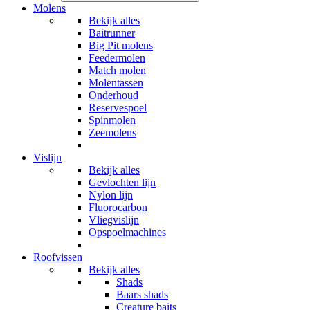
Molens
Bekijk alles
Baitrunner
Big Pit molens
Feedermolen
Match molen
Molentassen
Onderhoud
Reservespoel
Spinmolen
Zeemolens
Vislijn
Bekijk alles
Gevlochten lijn
Nylon lijn
Fluorocarbon
Vliegvislijn
Opspoelmachines
Roofvissen
Bekijk alles
Shads
Baars shads
Creature baits