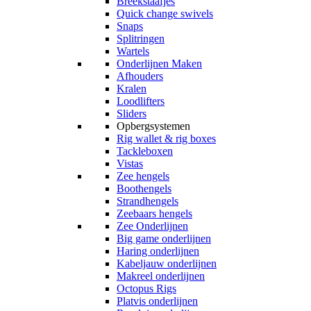
Breekstaafjes
Quick change swivels
Snaps
Splitringen
Wartels
Onderlijnen Maken
Afhouders
Kralen
Loodlifters
Sliders
Opbergsystemen
Rig wallet & rig boxes
Tackleboxen
Vistas
Zee hengels
Boothengels
Strandhengels
Zeebaars hengels
Zee Onderlijnen
Big game onderlijnen
Haring onderlijnen
Kabeljauw onderlijnen
Makreel onderlijnen
Octopus Rigs
Platvis onderlijnen