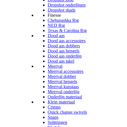
Dropshot onderlijnen
Dropshot shads
Finesse
Cheburashka Rig
NED Rig
Texas & Carolina Rig
Dood aas
Dood aas accessoires
Dood aas dobbers
Dood aas hengels
Dood aas onderlijn
Dood aas takel
Meerval
Meerval accessoires
Meerval dobber
Meerval hengels
Meerval kunstaas
Meerval onderlijn
Onderlijn materiaal
Klein materiaal
Crimps
Quick change swivels
Snaps
Splitringen