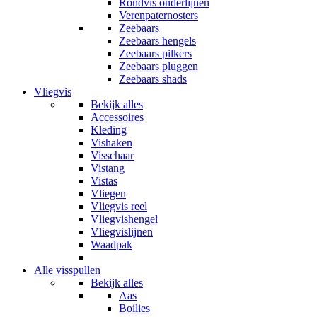
Rondvis onderlijnen
Verenpaternosters
Zeebaars
Zeebaars hengels
Zeebaars pilkers
Zeebaars pluggen
Zeebaars shads
Vliegvis
Bekijk alles
Accessoires
Kleding
Vishaken
Visschaar
Vistang
Vistas
Vliegen
Vliegvis reel
Vliegvishengel
Vliegvislijnen
Waadpak
Alle visspullen
Bekijk alles
Aas
Boilies