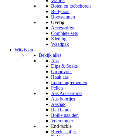
Wartels
Boten en toebehoren
Bellyboat
Bootsteunen
Overig
Accessoires
Complete sets
Kleding
Waadpak
Witvissen
Bekijk alles
Aas
Dips & Soaks
Grondvoer
Haak aas
Losse ingredienten
Pellets
Aas Accessoires
Aas boortjes
Aasbak
Bait bands
Boilie naalden
Voeremmer
End-tackle
Breekstaafjes