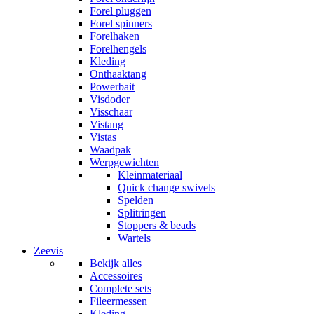
Forel pluggen
Forel spinners
Forelhaken
Forelhengels
Kleding
Onthaaktang
Powerbait
Visdoder
Visschaar
Vistang
Vistas
Waadpak
Werpgewichten
Kleinmateriaal
Quick change swivels
Spelden
Splitringen
Stoppers & beads
Wartels
Zeevis
Bekijk alles
Accessoires
Complete sets
Fileermessen
Kleding