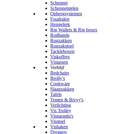
Schepnet
Schepnetstelen
Opbergsystemen
Foudralen
Hengelrek
Rig Wallets & Rig boxes
Rodbands
Rugzakken
Rugzakstoel
Tackleboxen
Viskoffers
Vistassen
Verblijf
Bedchairs
Brolly's
Cookware
Slaapzakken
Tafels
Tenten & Bivvy's
Verlichting
Vis Trolley
Visparaplu's
Visstoel
Vishaken
Dreggen