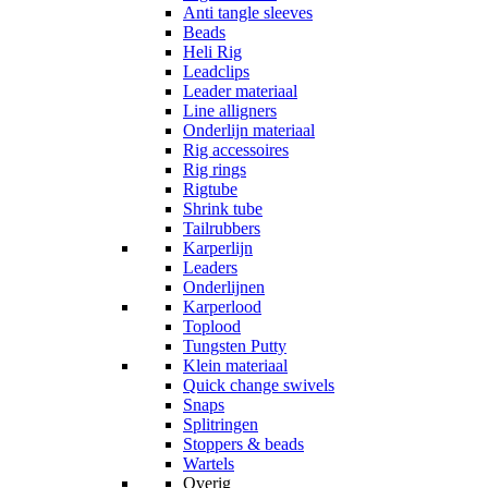
Anti tangle sleeves
Beads
Heli Rig
Leadclips
Leader materiaal
Line alligners
Onderlijn materiaal
Rig accessoires
Rig rings
Rigtube
Shrink tube
Tailrubbers
Karperlijn
Leaders
Onderlijnen
Karperlood
Toplood
Tungsten Putty
Klein materiaal
Quick change swivels
Snaps
Splitringen
Stoppers & beads
Wartels
Overig