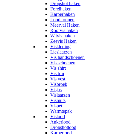
Dropshot haken
Forelhaken
Karperhaken
Loodkoppen
Meerval Haken
Roofvis haken
Witvis haken
Zeevis Haken
Viskleding
Lieslaarzen
Vis handschoenen
Vis schoenen
Vis shirt
Vis trui
Vis vest
Visbroek
Visjas
Vislaarzen
Vismuts
Vispet
Warmtepak
Vislood
Ankerlood
Dropshotlood
Karperlood