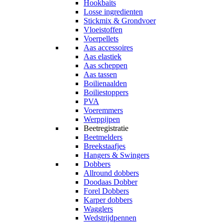
Hookbaits
Losse ingredienten
Stickmix & Grondvoer
Vloeistoffen
Voerpellets
Aas accessoires
Aas elastiek
Aas scheppen
Aas tassen
Boilienaalden
Boiliestoppers
PVA
Voeremmers
Werppijpen
Beetregistratie
Beetmelders
Breekstaafjes
Hangers & Swingers
Dobbers
Allround dobbers
Doodaas Dobber
Forel Dobbers
Karper dobbers
Wagglers
Wedstrijdpennen