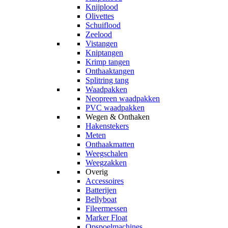
Knijplood
Olivettes
Schuiflood
Zeelood
Vistangen
Kniptangen
Krimp tangen
Onthaaktangen
Splitring tang
Waadpakken
Neopreen waadpakken
PVC waadpakken
Wegen & Onthaken
Hakenstekers
Meten
Onthaakmatten
Weegschalen
Weegzakken
Overig
Accessoires
Batterijen
Bellyboat
Fileermessen
Marker Float
Opspoelmachines