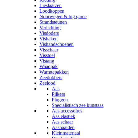
Lieslaarzen
Loodkoppen
Noorwegen & big game
Strandsteunen
Verlichting
Visdoders
Vishaken
Vishandschoenen
Visschaar
Visstoel
Vistang
Waadpak
Warmtepakken
Zeedobbers
Zeelood
Aas
Pilkers
Pluggen
Specialistisch zee kunstaas
Aas accessoires
Aas elastiek
Aas schaar
Aasnaalden
Kleinmateriaal