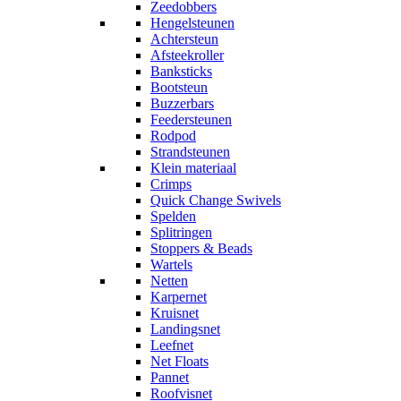
Zeedobbers
Hengelsteunen
Achtersteun
Afsteekroller
Banksticks
Bootsteun
Buzzerbars
Feedersteunen
Rodpod
Strandsteunen
Klein materiaal
Crimps
Quick Change Swivels
Spelden
Splitringen
Stoppers & Beads
Wartels
Netten
Karpernet
Kruisnet
Landingsnet
Leefnet
Net Floats
Pannet
Roofvisnet