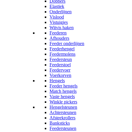
Dobbers
Elastiek
Onderlijnen
Vislood
Vistuigjes
Witvis haken
Feederen
Afhouders
Feeder onderlijnen
Feederhengel
Feedermolens
Feedersteun
Feederstoel
Feedervoer
Voerkorven
Hengels
Feeder hengels
Match hengels
Vaste hengels
Winkle pickers
Hengelsteunen
Achtersteunen
Afsteekrollers
Banksticks
Feedersteunen