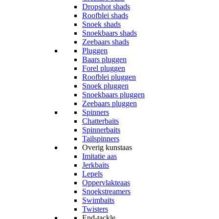
Dropshot shads
Roofblei shads
Snoek shads
Snoekbaars shads
Zeebaars shads
Pluggen
Baars pluggen
Forel pluggen
Roofblei pluggen
Snoek pluggen
Snoekbaars pluggen
Zeebaars pluggen
Spinners
Chatterbaits
Spinnerbaits
Tailspinners
Overig kunstaas
Imitatie aas
Jerkbaits
Lepels
Oppervlakteaas
Snoekstreamers
Swimbaits
Twisters
End-tackle