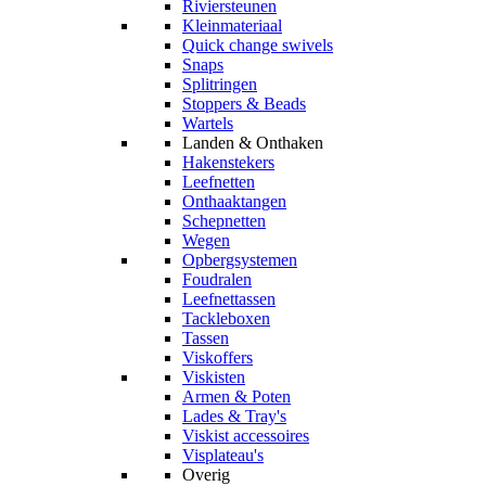
Riviersteunen
Kleinmateriaal
Quick change swivels
Snaps
Splitringen
Stoppers & Beads
Wartels
Landen & Onthaken
Hakenstekers
Leefnetten
Onthaaktangen
Schepnetten
Wegen
Opbergsystemen
Foudralen
Leefnettassen
Tackleboxen
Tassen
Viskoffers
Viskisten
Armen & Poten
Lades & Tray's
Viskist accessoires
Visplateau's
Overig