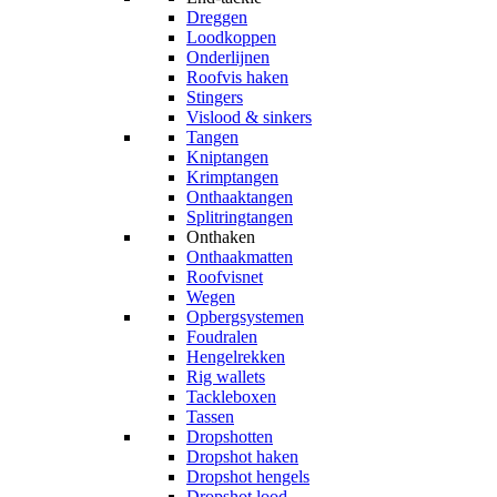
Dreggen
Loodkoppen
Onderlijnen
Roofvis haken
Stingers
Vislood & sinkers
Tangen
Kniptangen
Krimptangen
Onthaaktangen
Splitringtangen
Onthaken
Onthaakmatten
Roofvisnet
Wegen
Opbergsystemen
Foudralen
Hengelrekken
Rig wallets
Tackleboxen
Tassen
Dropshotten
Dropshot haken
Dropshot hengels
Dropshot lood