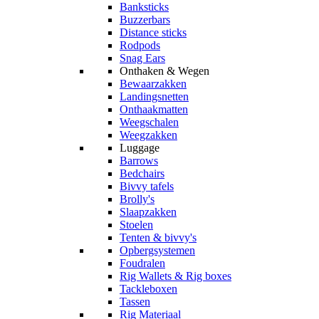
Banksticks
Buzzerbars
Distance sticks
Rodpods
Snag Ears
Onthaken & Wegen
Bewaarzakken
Landingsnetten
Onthaakmatten
Weegschalen
Weegzakken
Luggage
Barrows
Bedchairs
Bivvy tafels
Brolly's
Slaapzakken
Stoelen
Tenten & bivvy's
Opbergsystemen
Foudralen
Rig Wallets & Rig boxes
Tackleboxen
Tassen
Rig Materiaal