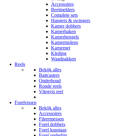
Accessoires
Beetmelders
Complete sets
Hangers & swingers
Karper dobbers
Karperhaken
Karperhengels
Karpermolens
Karpernet
Kleding
Waadpakken
Reels
Bekijk alles
Baitcasters
Onderhoud
Ronde reels
Vliegvis reel
Forelvissen
Bekijk alles
Accessoires
Fileermessen
Forel dobbers
Forel kunstaas
Forel onderlijn