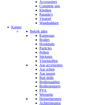
Accessoires
Complete sets
Kleding
Paraplu's
Visstoel
Waadpakken
Karper
Bekijk alles
Karperaas
Boilies
Hookbaits
Particles
Pellets
Stickmix
Vloeistoffen
Aas accessoires
Aas schep
Aas tassen
Bait drills
Boilienaalden
Boiliestoppers
PVA
Werppijp
Hengelsteunen
Achtersteunen