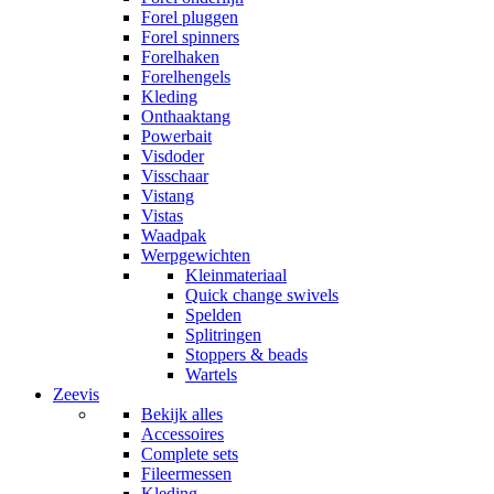
Forel pluggen
Forel spinners
Forelhaken
Forelhengels
Kleding
Onthaaktang
Powerbait
Visdoder
Visschaar
Vistang
Vistas
Waadpak
Werpgewichten
Kleinmateriaal
Quick change swivels
Spelden
Splitringen
Stoppers & beads
Wartels
Zeevis
Bekijk alles
Accessoires
Complete sets
Fileermessen
Kleding