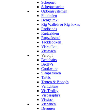
Schepnet
Schepnetstelen
Opbergsystemen
Foudralen
Hengelrek
Rig Wallets & Rig boxes
Rodbands
Rugzakken
Rugzakstoel
Tackleboxen
Viskoffers
Vistassen
Verblijf
Bedchairs
Brolly's
Cookware
Slaapzakken
Tafels
Tenten & Bivvy's
Verlichting
Vis Trolley
Visparaplu's
Visstoel
Vishaken
Dreggen