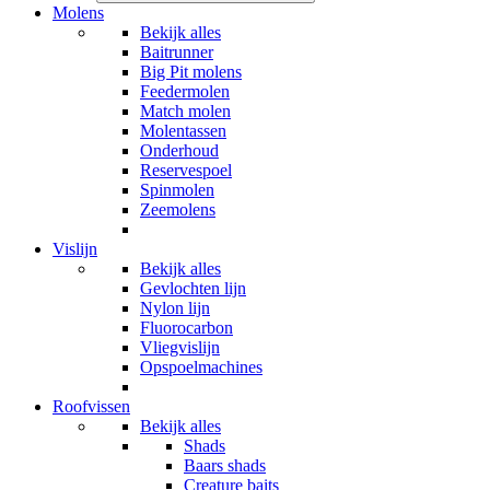
Molens
Bekijk alles
Baitrunner
Big Pit molens
Feedermolen
Match molen
Molentassen
Onderhoud
Reservespoel
Spinmolen
Zeemolens
Vislijn
Bekijk alles
Gevlochten lijn
Nylon lijn
Fluorocarbon
Vliegvislijn
Opspoelmachines
Roofvissen
Bekijk alles
Shads
Baars shads
Creature baits