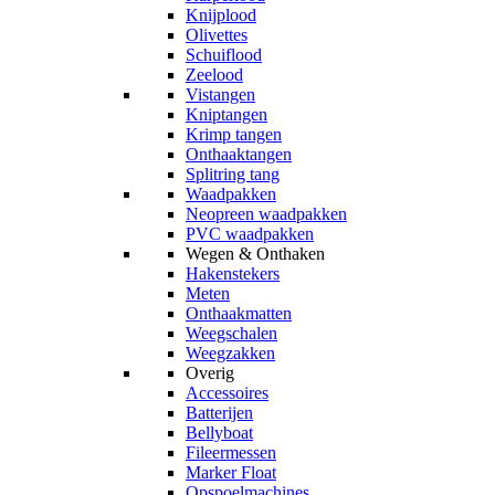
Knijplood
Olivettes
Schuiflood
Zeelood
Vistangen
Kniptangen
Krimp tangen
Onthaaktangen
Splitring tang
Waadpakken
Neopreen waadpakken
PVC waadpakken
Wegen & Onthaken
Hakenstekers
Meten
Onthaakmatten
Weegschalen
Weegzakken
Overig
Accessoires
Batterijen
Bellyboat
Fileermessen
Marker Float
Opspoelmachines