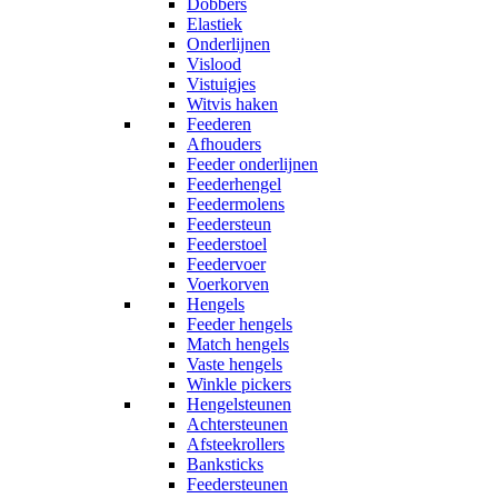
Dobbers
Elastiek
Onderlijnen
Vislood
Vistuigjes
Witvis haken
Feederen
Afhouders
Feeder onderlijnen
Feederhengel
Feedermolens
Feedersteun
Feederstoel
Feedervoer
Voerkorven
Hengels
Feeder hengels
Match hengels
Vaste hengels
Winkle pickers
Hengelsteunen
Achtersteunen
Afsteekrollers
Banksticks
Feedersteunen