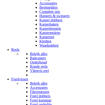
Accessoires
Beetmelders
Complete sets
Hangers & swingers
Karper dobbers
Karperhaken
Karperhengels
Karpermolens
Karpernet
Kleding
Waadpakken
Reels
Bekijk alles
Baitcasters
Onderhoud
Ronde reels
Vliegvis reel
Forelvissen
Bekijk alles
Accessoires
Fileermessen
Forel dobbers
Forel kunstaas
Forel onderlijn