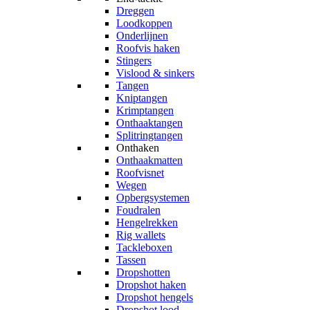
Dreggen
Loodkoppen
Onderlijnen
Roofvis haken
Stingers
Vislood & sinkers
Tangen
Kniptangen
Krimptangen
Onthaaktangen
Splitringtangen
Onthaken
Onthaakmatten
Roofvisnet
Wegen
Opbergsystemen
Foudralen
Hengelrekken
Rig wallets
Tackleboxen
Tassen
Dropshotten
Dropshot haken
Dropshot hengels
Dropshot lood