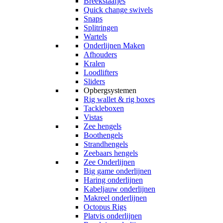
Breekstaafjes
Quick change swivels
Snaps
Splitringen
Wartels
Onderlijnen Maken
Afhouders
Kralen
Loodlifters
Sliders
Opbergsystemen
Rig wallet & rig boxes
Tackleboxen
Vistas
Zee hengels
Boothengels
Strandhengels
Zeebaars hengels
Zee Onderlijnen
Big game onderlijnen
Haring onderlijnen
Kabeljauw onderlijnen
Makreel onderlijnen
Octopus Rigs
Platvis onderlijnen