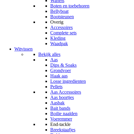
Wartels
Boten en toebehoren
Bellyboat
Bootsteunen
Overig
Accessoires
Complete sets
Kleding
Waadpak
Witvissen
Bekijk alles
Aas
Dips & Soaks
Grondvoer
Haak aas
Losse ingredienten
Pellets
Aas Accessoires
Aas boortjes
Aasbak
Bait bands
Boilie naalden
Voeremmer
End-tackle
Breekstaafjes