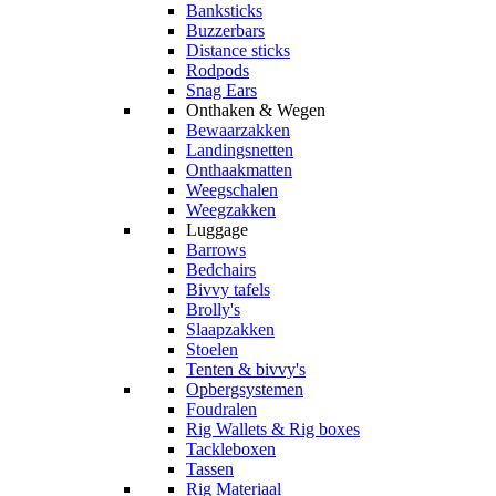
Banksticks
Buzzerbars
Distance sticks
Rodpods
Snag Ears
Onthaken & Wegen
Bewaarzakken
Landingsnetten
Onthaakmatten
Weegschalen
Weegzakken
Luggage
Barrows
Bedchairs
Bivvy tafels
Brolly's
Slaapzakken
Stoelen
Tenten & bivvy's
Opbergsystemen
Foudralen
Rig Wallets & Rig boxes
Tackleboxen
Tassen
Rig Materiaal