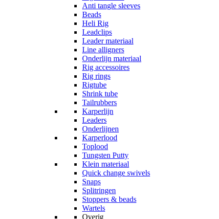
Anti tangle sleeves
Beads
Heli Rig
Leadclips
Leader materiaal
Line alligners
Onderlijn materiaal
Rig accessoires
Rig rings
Rigtube
Shrink tube
Tailrubbers
Karperlijn
Leaders
Onderlijnen
Karperlood
Toplood
Tungsten Putty
Klein materiaal
Quick change swivels
Snaps
Splitringen
Stoppers & beads
Wartels
Overig