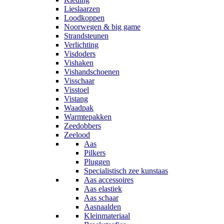
Lieslaarzen
Loodkoppen
Noorwegen & big game
Strandsteunen
Verlichting
Visdoders
Vishaken
Vishandschoenen
Visschaar
Visstoel
Vistang
Waadpak
Warmtepakken
Zeedobbers
Zeelood
Aas
Pilkers
Pluggen
Specialistisch zee kunstaas
Aas accessoires
Aas elastiek
Aas schaar
Aasnaalden
Kleinmateriaal