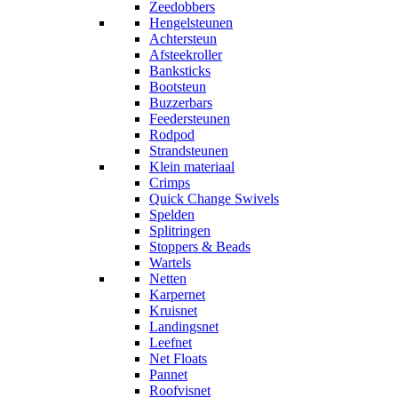
Zeedobbers
Hengelsteunen
Achtersteun
Afsteekroller
Banksticks
Bootsteun
Buzzerbars
Feedersteunen
Rodpod
Strandsteunen
Klein materiaal
Crimps
Quick Change Swivels
Spelden
Splitringen
Stoppers & Beads
Wartels
Netten
Karpernet
Kruisnet
Landingsnet
Leefnet
Net Floats
Pannet
Roofvisnet