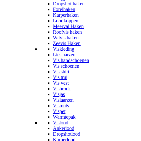
Dropshot haken
Forelhaken
Karperhaken
Loodkoppen
Meerval Haken
Roofvis haken
Witvis haken
Zeevis Haken
Viskleding
Lieslaarzen
Vis handschoenen
Vis schoenen
Vis shirt
Vis trui
Vis vest
Visbroek
Visjas
Vislaarzen
Vismuts
Vispet
Warmtepak
Vislood
Ankerlood
Dropshotlood
Karperlood