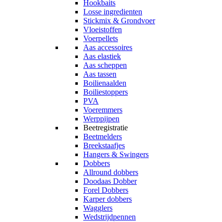
Hookbaits
Losse ingredienten
Stickmix & Grondvoer
Vloeistoffen
Voerpellets
Aas accessoires
Aas elastiek
Aas scheppen
Aas tassen
Boilienaalden
Boiliestoppers
PVA
Voeremmers
Werppijpen
Beetregistratie
Beetmelders
Breekstaafjes
Hangers & Swingers
Dobbers
Allround dobbers
Doodaas Dobber
Forel Dobbers
Karper dobbers
Wagglers
Wedstrijdpennen