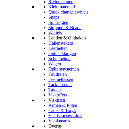
Riviersteunen
Kleinmateriaal
Quick change swivels
Snaps
Splitringen
Stoppers & Beads
Wartels
Landen & Onthaken
Hakenstekers
Leefnetten
Onthaaktangen
Schepnetten
Wegen
Opbergsystemen
Foudralen
Leefnettassen
Tackleboxen
Tassen
Viskoffers
Viskisten
Armen & Poten
Lades & Tray's
Viskist accessoires
Visplateau's
Overig