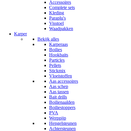
Accessoires
Complete sets
Kleding
Paraplu's
Visstoel
Waadpakken
Karper
Bekijk alles
Karperaas
Boilies
Hookbaits
Particles
Pellets
Stickmix
Vloeistoffen
Aas accessoires
Aas schep
Aas tassen
Bait drills
Boilienaalden
Boiliestoppers
PVA
Werppijp
Hengelsteunen
Achtersteunen