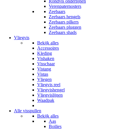
Rondvis onderlijnen
Verenpaternosters
Zeebaars
Zeebaars hengels
Zeebaars pilkers
Zeebaars pluggen
Zeebaars shads
Vliegvis
Bekijk alles
Accessoires
Kleding
Vishaken
Visschaar
Vistang
Vistas
Vliegen
Vliegvis reel
Vliegvishengel
Vliegvislijnen
Waadpak
Alle visspullen
Bekijk alles
Aas
Boilies