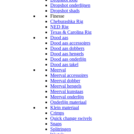
Dropshot onderlijnen
Dropshot shads
Finesse
Cheburashka Rig
NED Rig
Texas & Carolina Rig
Dood aas
Dood aas accessoires
Dood aas dobbers
Dood aas hengels
Dood aas onderlijn
Dood aas takel
Meerval
Meerval accessoires
Meerval dobber
Meerval hengels
Meerval kunstaas
Meerval onderlijn
Onderlijn materiaal
Klein materiaal
Crimps
Quick change swivels
Snaps
Splitringen