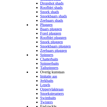
Dropshot shads
Roofblei shads
Snoek shads
Snoekbaars shads
Zeebaars shads
Pluggen
Baars pluggen
Forel pluggen
Roofblei pluggen
Snoek pluggen
Snoekbaars pluggen
Zeebaars pluggen
Spinners
Chatterbaits
Spinnerbaits
Tailspinners
Overig kunstaas
Imitatie aas
Jerkbaits
Lepels
Oppervlakteaas
Snoekstreamers
Swimbaits
Twisters
End-tackle