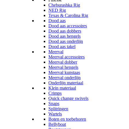
Cheburashka Rig
NED Rig
Texas & Carolina Rig
Dood aas
Dood aas accessoires
Dood aas dobbers
Dood aas hengels
Dood aas onderlijn
Dood aas takel
Meerval
Meerval accessoires
Meerval dobber
Meerval hengels
Meerval kunstaas
Meerval onderlijn
Onderlijn materiaal
Klein materiaal
Crimps
Quick change swivels
Snaps
Splitringen
Wartels
Boten en toebehoren
Bellyboat