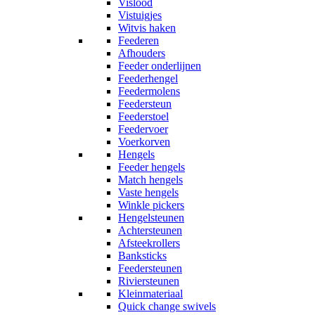
Vislood
Vistuigjes
Witvis haken
Feederen
Afhouders
Feeder onderlijnen
Feederhengel
Feedermolens
Feedersteun
Feederstoel
Feedervoer
Voerkorven
Hengels
Feeder hengels
Match hengels
Vaste hengels
Winkle pickers
Hengelsteunen
Achtersteunen
Afsteekrollers
Banksticks
Feedersteunen
Riviersteunen
Kleinmateriaal
Quick change swivels