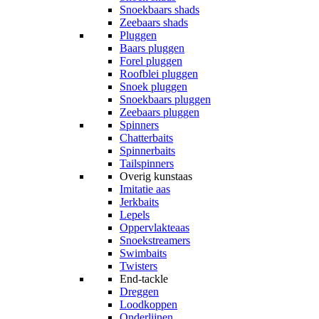
Snoekbaars shads
Zeebaars shads
Pluggen
Baars pluggen
Forel pluggen
Roofblei pluggen
Snoek pluggen
Snoekbaars pluggen
Zeebaars pluggen
Spinners
Chatterbaits
Spinnerbaits
Tailspinners
Overig kunstaas
Imitatie aas
Jerkbaits
Lepels
Oppervlakteaas
Snoekstreamers
Swimbaits
Twisters
End-tackle
Dreggen
Loodkoppen
Onderlijnen