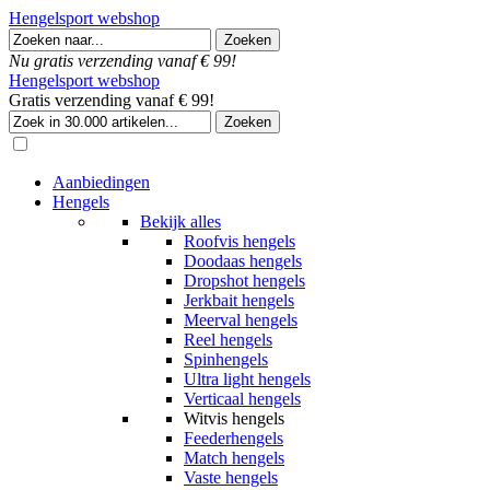
Hengelsport webshop
Nu gratis verzending vanaf € 99!
Hengelsport webshop
Gratis verzending vanaf € 99!
Aanbiedingen
Hengels
Bekijk alles
Roofvis hengels
Doodaas hengels
Dropshot hengels
Jerkbait hengels
Meerval hengels
Reel hengels
Spinhengels
Ultra light hengels
Verticaal hengels
Witvis hengels
Feederhengels
Match hengels
Vaste hengels