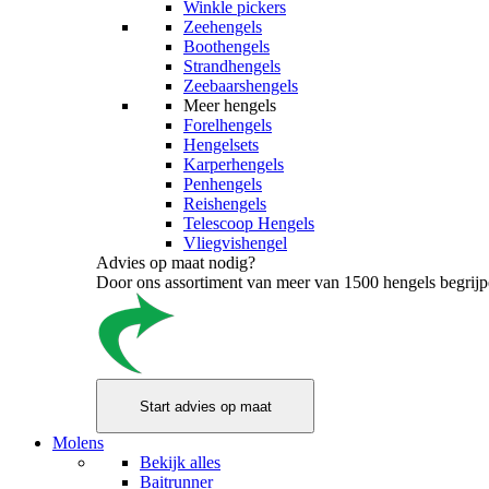
Winkle pickers
Zeehengels
Boothengels
Strandhengels
Zeebaarshengels
Meer hengels
Forelhengels
Hengelsets
Karperhengels
Penhengels
Reishengels
Telescoop Hengels
Vliegvishengel
Advies op maat nodig?
Door ons assortiment van meer van 1500 hengels begrijpen
Molens
Bekijk alles
Baitrunner