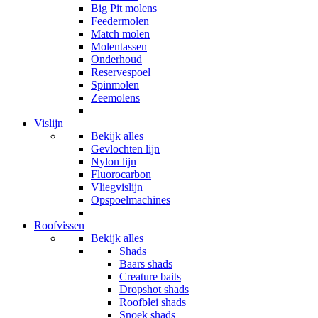
Big Pit molens
Feedermolen
Match molen
Molentassen
Onderhoud
Reservespoel
Spinmolen
Zeemolens
Vislijn
Bekijk alles
Gevlochten lijn
Nylon lijn
Fluorocarbon
Vliegvislijn
Opspoelmachines
Roofvissen
Bekijk alles
Shads
Baars shads
Creature baits
Dropshot shads
Roofblei shads
Snoek shads