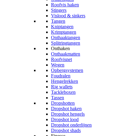
Roofvis haken
Stingers
Vislood & sinkers
Tangen
Kniptangen
Krimptangen
Onthaaktangen
Splitringtangen
Onthaken
Onthaakmatten
Roofvisnet
Wegen
Opbergsystemen
Foudralen
Hengelrekken
Rig wallets
Tackleboxen
Tassen
Dropshotten
Dropshot haken
Dropshot hengels
Dropshot lood
Dropshot onderlijnen
Dropshot shads
Finesse