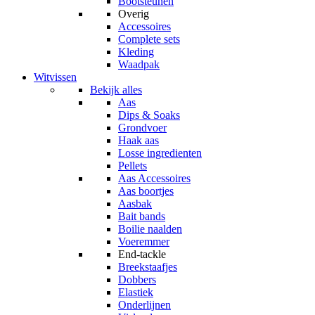
Bootsteunen
Overig
Accessoires
Complete sets
Kleding
Waadpak
Witvissen
Bekijk alles
Aas
Dips & Soaks
Grondvoer
Haak aas
Losse ingredienten
Pellets
Aas Accessoires
Aas boortjes
Aasbak
Bait bands
Boilie naalden
Voeremmer
End-tackle
Breekstaafjes
Dobbers
Elastiek
Onderlijnen