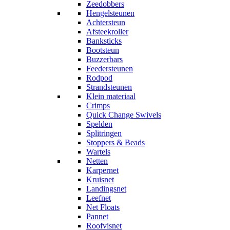
Zeedobbers
Hengelsteunen
Achtersteun
Afsteekroller
Banksticks
Bootsteun
Buzzerbars
Feedersteunen
Rodpod
Strandsteunen
Klein materiaal
Crimps
Quick Change Swivels
Spelden
Splitringen
Stoppers & Beads
Wartels
Netten
Karpernet
Kruisnet
Landingsnet
Leefnet
Net Floats
Pannet
Roofvisnet