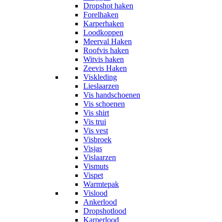
Dropshot haken
Forelhaken
Karperhaken
Loodkoppen
Meerval Haken
Roofvis haken
Witvis haken
Zeevis Haken
Viskleding
Lieslaarzen
Vis handschoenen
Vis schoenen
Vis shirt
Vis trui
Vis vest
Visbroek
Visjas
Vislaarzen
Vismuts
Vispet
Warmtepak
Vislood
Ankerlood
Dropshotlood
Karperlood