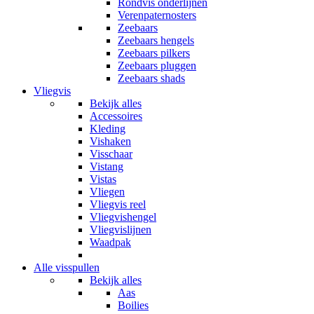
Rondvis onderlijnen
Verenpaternosters
Zeebaars
Zeebaars hengels
Zeebaars pilkers
Zeebaars pluggen
Zeebaars shads
Vliegvis
Bekijk alles
Accessoires
Kleding
Vishaken
Visschaar
Vistang
Vistas
Vliegen
Vliegvis reel
Vliegvishengel
Vliegvislijnen
Waadpak
Alle visspullen
Bekijk alles
Aas
Boilies