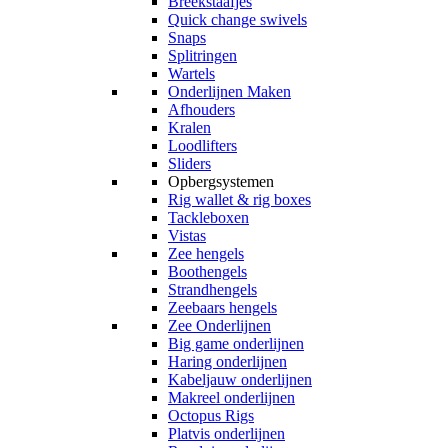
Breekstaafjes
Quick change swivels
Snaps
Splitringen
Wartels
Onderlijnen Maken
Afhouders
Kralen
Loodlifters
Sliders
Opbergsystemen
Rig wallet & rig boxes
Tackleboxen
Vistas
Zee hengels
Boothengels
Strandhengels
Zeebaars hengels
Zee Onderlijnen
Big game onderlijnen
Haring onderlijnen
Kabeljauw onderlijnen
Makreel onderlijnen
Octopus Rigs
Platvis onderlijnen