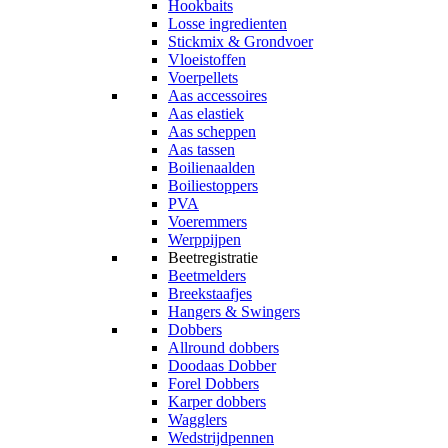
Hookbaits
Losse ingredienten
Stickmix & Grondvoer
Vloeistoffen
Voerpellets
Aas accessoires
Aas elastiek
Aas scheppen
Aas tassen
Boilienaalden
Boiliestoppers
PVA
Voeremmers
Werppijpen
Beetregistratie
Beetmelders
Breekstaafjes
Hangers & Swingers
Dobbers
Allround dobbers
Doodaas Dobber
Forel Dobbers
Karper dobbers
Wagglers
Wedstrijdpennen