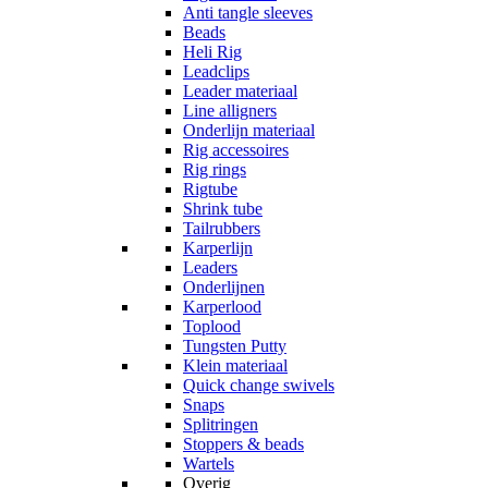
Anti tangle sleeves
Beads
Heli Rig
Leadclips
Leader materiaal
Line alligners
Onderlijn materiaal
Rig accessoires
Rig rings
Rigtube
Shrink tube
Tailrubbers
Karperlijn
Leaders
Onderlijnen
Karperlood
Toplood
Tungsten Putty
Klein materiaal
Quick change swivels
Snaps
Splitringen
Stoppers & beads
Wartels
Overig