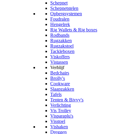
Schepnet
Schepnetstelen
Opbergsystemen
Foudralen
Hengelrek
Rig Wallets & Rig boxes
Rodbands
Rugzakken
Rugzakstoel
Tackleboxen
Viskoffers
Vistassen
Verblijf
Bedchairs
Brolly's
Cookware
Slaapzakken
Tafels
Tenten & Bivvy's
Verlichting
Vis Trolley
Visparaplu's
Visstoel
Vishaken
Dreggen