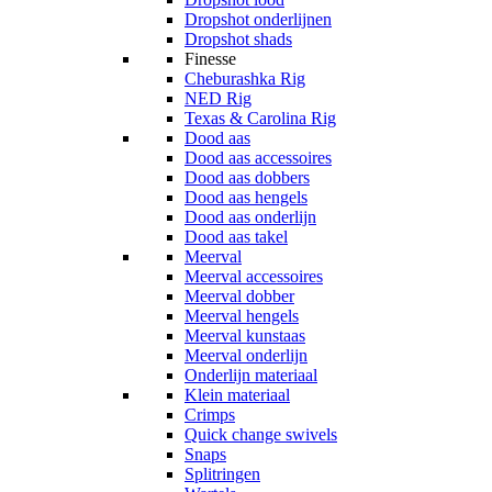
Dropshot onderlijnen
Dropshot shads
Finesse
Cheburashka Rig
NED Rig
Texas & Carolina Rig
Dood aas
Dood aas accessoires
Dood aas dobbers
Dood aas hengels
Dood aas onderlijn
Dood aas takel
Meerval
Meerval accessoires
Meerval dobber
Meerval hengels
Meerval kunstaas
Meerval onderlijn
Onderlijn materiaal
Klein materiaal
Crimps
Quick change swivels
Snaps
Splitringen