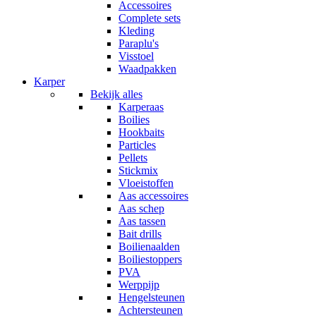
Accessoires
Complete sets
Kleding
Paraplu's
Visstoel
Waadpakken
Karper
Bekijk alles
Karperaas
Boilies
Hookbaits
Particles
Pellets
Stickmix
Vloeistoffen
Aas accessoires
Aas schep
Aas tassen
Bait drills
Boilienaalden
Boiliestoppers
PVA
Werppijp
Hengelsteunen
Achtersteunen