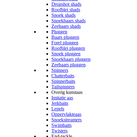
Dropshot shads
Roofblei shads
Snoek shads
Snoekbaars shads
Zeebaars shads
Pluggen
Baars pluggen
Forel pluggen
Roofblei pluggen
Snoek pluggen
Snoekbaars pluggen
Zeebaars pluggen
Spinners
Chatterbaits
Spinnerbaits
Tailspinners
Overig kunstaas
Imitatie aas
Jerkbaits
Lepels
Oppervlakteaas
Snoekstreamers
Swimbaits
Twisters
End-tackle