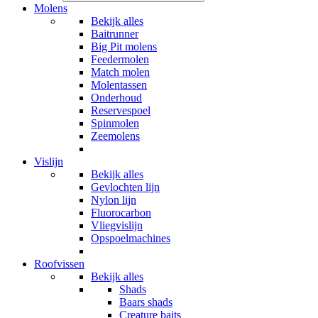
Molens
Bekijk alles
Baitrunner
Big Pit molens
Feedermolen
Match molen
Molentassen
Onderhoud
Reservespoel
Spinmolen
Zeemolens
Vislijn
Bekijk alles
Gevlochten lijn
Nylon lijn
Fluorocarbon
Vliegvislijn
Opspoelmachines
Roofvissen
Bekijk alles
Shads
Baars shads
Creature baits