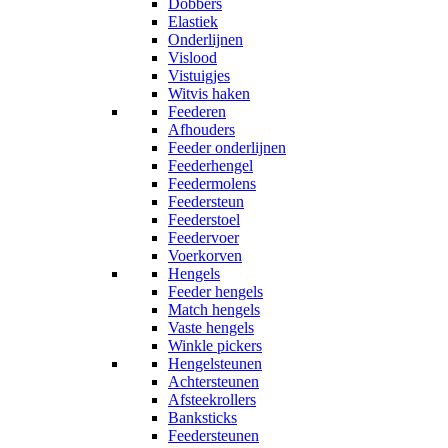
Dobbers
Elastiek
Onderlijnen
Vislood
Vistuigjes
Witvis haken
Feederen
Afhouders
Feeder onderlijnen
Feederhengel
Feedermolens
Feedersteun
Feederstoel
Feedervoer
Voerkorven
Hengels
Feeder hengels
Match hengels
Vaste hengels
Winkle pickers
Hengelsteunen
Achtersteunen
Afsteekrollers
Banksticks
Feedersteunen