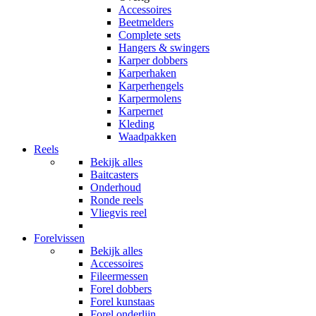
Accessoires
Beetmelders
Complete sets
Hangers & swingers
Karper dobbers
Karperhaken
Karperhengels
Karpermolens
Karpernet
Kleding
Waadpakken
Reels
Bekijk alles
Baitcasters
Onderhoud
Ronde reels
Vliegvis reel
Forelvissen
Bekijk alles
Accessoires
Fileermessen
Forel dobbers
Forel kunstaas
Forel onderlijn