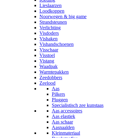
Lieslaarzen
Loodkoppen
Noorwegen & big game
Strandsteunen
Verlichting
Visdoders
Vishaken
Vishandschoenen
Visschaar
Visstoel
Vistang
Waadpak
Warmtepakken
Zeedobbers
Zeelood
Aas
Pilkers
Pluggen
Specialistisch zee kunstaas
Aas accessoires
Aas elastiek
Aas schaar
Aasnaalden
Kleinmateriaal