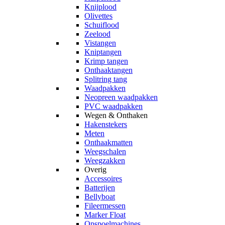
Knijplood
Olivettes
Schuiflood
Zeelood
Vistangen
Kniptangen
Krimp tangen
Onthaaktangen
Splitring tang
Waadpakken
Neopreen waadpakken
PVC waadpakken
Wegen & Onthaken
Hakenstekers
Meten
Onthaakmatten
Weegschalen
Weegzakken
Overig
Accessoires
Batterijen
Bellyboat
Fileermessen
Marker Float
Opspoelmachines