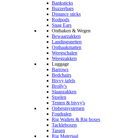
Banksticks
Buzzerbars
Distance sticks
Rodpods
Snag Ears
Onthaken & Wegen
Bewaarzakken
Landingsnetten
Onthaakmatten
Weegschalen
Weegzakken
Luggage
Barrows
Bedchairs
Bivvy tafels
Brolly's
Slaapzakken
Stoelen
Tenten & bivvy's
Opbergsystemen
Foudralen
Rig Wallets & Rig boxes
Tackleboxen
Tassen
Rig Materiaal