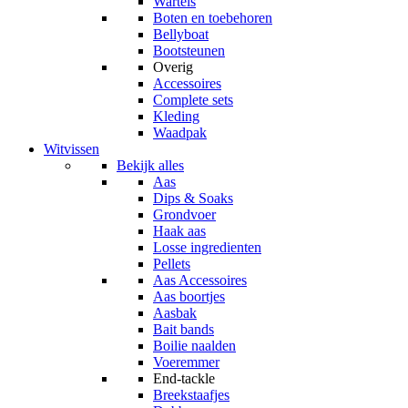
Wartels
Boten en toebehoren
Bellyboat
Bootsteunen
Overig
Accessoires
Complete sets
Kleding
Waadpak
Witvissen
Bekijk alles
Aas
Dips & Soaks
Grondvoer
Haak aas
Losse ingredienten
Pellets
Aas Accessoires
Aas boortjes
Aasbak
Bait bands
Boilie naalden
Voeremmer
End-tackle
Breekstaafjes