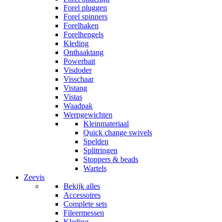
Forel pluggen
Forel spinners
Forelhaken
Forelhengels
Kleding
Onthaaktang
Powerbait
Visdoder
Visschaar
Vistang
Vistas
Waadpak
Werpgewichten
Kleinmateriaal
Quick change swivels
Spelden
Splitringen
Stoppers & beads
Wartels
Zeevis
Bekijk alles
Accessoires
Complete sets
Fileermessen
Kleding