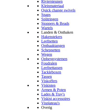
Riviersteunen
Kleinmateriaal
Quick change swivels
Snaps
Splitringen
Stoppers & Beads
Wartels
Landen & Onthaken
Hakenstekers
Leefnetten
Onthaaktangen
Schepnetten
Wegen
Opbergsystemen
Foudralen
Leefnettassen
Tackleboxen
Tassen
Viskoffers
Viskisten
Armen & Poten
Lades & Tray's
Viskist accessoires
Visplateau's
Overig