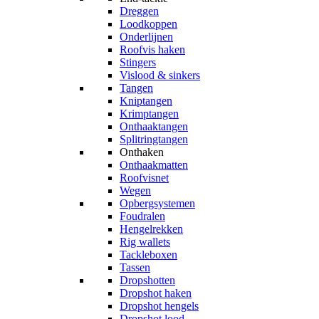
Dreggen
Loodkoppen
Onderlijnen
Roofvis haken
Stingers
Vislood & sinkers
Tangen
Kniptangen
Krimptangen
Onthaaktangen
Splitringtangen
Onthaken
Onthaakmatten
Roofvisnet
Wegen
Opbergsystemen
Foudralen
Hengelrekken
Rig wallets
Tackleboxen
Tassen
Dropshotten
Dropshot haken
Dropshot hengels
Dropshot lood