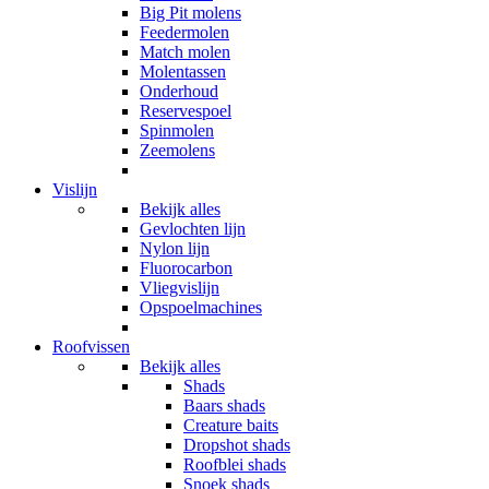
Big Pit molens
Feedermolen
Match molen
Molentassen
Onderhoud
Reservespoel
Spinmolen
Zeemolens
Vislijn
Bekijk alles
Gevlochten lijn
Nylon lijn
Fluorocarbon
Vliegvislijn
Opspoelmachines
Roofvissen
Bekijk alles
Shads
Baars shads
Creature baits
Dropshot shads
Roofblei shads
Snoek shads