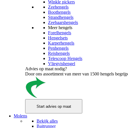
Winkle pickers
Zeehengels
Boothengels
Strandhengels
Zeebaarshengels
Meer hengels
Forelhengels
Hengelsets
Karperhengels
Penhengels
Reishengels
Telescoop Hengels
Vliegvishengel
Advies op maat nodig?
Door ons assortiment van meer van 1500 hengels begrijpen
Molens
Bekijk alles
Baitrunner