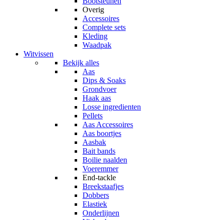
Bootsteunen
Overig
Accessoires
Complete sets
Kleding
Waadpak
Witvissen
Bekijk alles
Aas
Dips & Soaks
Grondvoer
Haak aas
Losse ingredienten
Pellets
Aas Accessoires
Aas boortjes
Aasbak
Bait bands
Boilie naalden
Voeremmer
End-tackle
Breekstaafjes
Dobbers
Elastiek
Onderlijnen