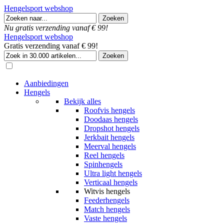
Hengelsport webshop
Nu gratis verzending vanaf € 99!
Hengelsport webshop
Gratis verzending vanaf € 99!
Aanbiedingen
Hengels
Bekijk alles
Roofvis hengels
Doodaas hengels
Dropshot hengels
Jerkbait hengels
Meerval hengels
Reel hengels
Spinhengels
Ultra light hengels
Verticaal hengels
Witvis hengels
Feederhengels
Match hengels
Vaste hengels