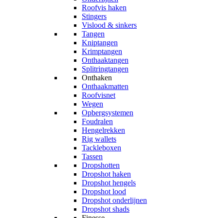
Roofvis haken
Stingers
Vislood & sinkers
Tangen
Kniptangen
Krimptangen
Onthaaktangen
Splitringtangen
Onthaken
Onthaakmatten
Roofvisnet
Wegen
Opbergsystemen
Foudralen
Hengelrekken
Rig wallets
Tackleboxen
Tassen
Dropshotten
Dropshot haken
Dropshot hengels
Dropshot lood
Dropshot onderlijnen
Dropshot shads
Finesse