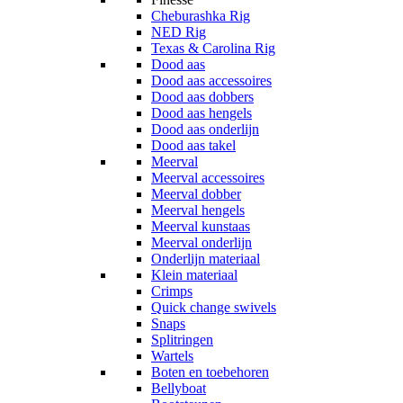
Cheburashka Rig
NED Rig
Texas & Carolina Rig
Dood aas
Dood aas accessoires
Dood aas dobbers
Dood aas hengels
Dood aas onderlijn
Dood aas takel
Meerval
Meerval accessoires
Meerval dobber
Meerval hengels
Meerval kunstaas
Meerval onderlijn
Onderlijn materiaal
Klein materiaal
Crimps
Quick change swivels
Snaps
Splitringen
Wartels
Boten en toebehoren
Bellyboat