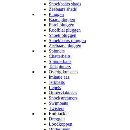
Snoekbaars shads
Zeebaars shads
Pluggen
Baars pluggen
Forel pluggen
Roofblei pluggen
Snoek pluggen
Snoekbaars pluggen
Zeebaars pluggen
Spinners
Chatterbaits
Spinnerbaits
Tailspinners
Overig kunstaas
Imitatie aas
Jerkbaits
Lepels
Oppervlakteaas
Snoekstreamers
Swimbaits
Twisters
End-tackle
Dreggen
Loodkoppen
Onderlijnen