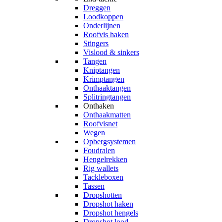
Dreggen
Loodkoppen
Onderlijnen
Roofvis haken
Stingers
Vislood & sinkers
Tangen
Kniptangen
Krimptangen
Onthaaktangen
Splitringtangen
Onthaken
Onthaakmatten
Roofvisnet
Wegen
Opbergsystemen
Foudralen
Hengelrekken
Rig wallets
Tackleboxen
Tassen
Dropshotten
Dropshot haken
Dropshot hengels
Dropshot lood