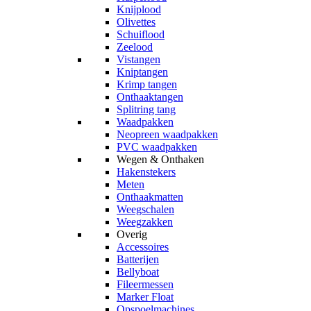
Knijplood
Olivettes
Schuiflood
Zeelood
Vistangen
Kniptangen
Krimp tangen
Onthaaktangen
Splitring tang
Waadpakken
Neopreen waadpakken
PVC waadpakken
Wegen & Onthaken
Hakenstekers
Meten
Onthaakmatten
Weegschalen
Weegzakken
Overig
Accessoires
Batterijen
Bellyboat
Fileermessen
Marker Float
Opspoelmachines