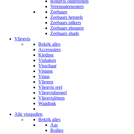
Rondvis onderlijnen
Verenpaternosters
Zeebaars
Zeebaars hengels
Zeebaars pilkers
Zeebaars pluggen
Zeebaars shads
Vliegvis
Bekijk alles
Accessoires
Kleding
Vishaken
Visschaar
Vistang
Vistas
Vliegen
Vliegvis reel
Vliegvishengel
Vliegvislijnen
Waadpak
Alle visspullen
Bekijk alles
Aas
Boilies