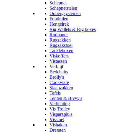
Schepnet
Schepnetstelen
Opbergsystemen
Foudralen
Hengelrek
Rig Wallets & Rig boxes
Rodbands
Rugzakken
Rugzakstoel
Tackleboxen
Viskoffers
Vistassen
Verblijf
Bedchairs
Brolly's
Cookware
Slaapzakken
Tafels
Tenten & Bivvy's
Verlichting
Vis Trolley
Visparaplu's
Visstoel
Vishaken
Dreggen