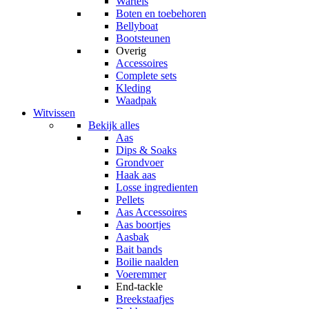
Wartels
Boten en toebehoren
Bellyboat
Bootsteunen
Overig
Accessoires
Complete sets
Kleding
Waadpak
Witvissen
Bekijk alles
Aas
Dips & Soaks
Grondvoer
Haak aas
Losse ingredienten
Pellets
Aas Accessoires
Aas boortjes
Aasbak
Bait bands
Boilie naalden
Voeremmer
End-tackle
Breekstaafjes