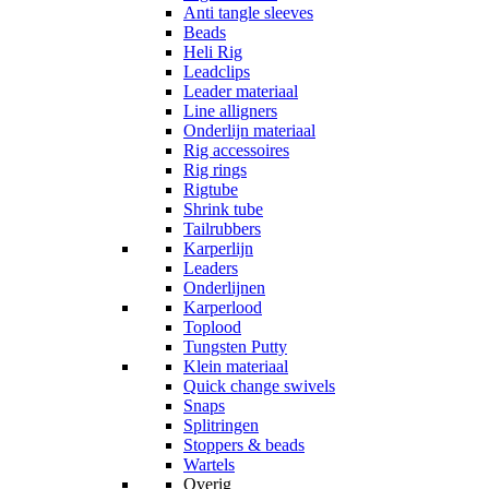
Anti tangle sleeves
Beads
Heli Rig
Leadclips
Leader materiaal
Line alligners
Onderlijn materiaal
Rig accessoires
Rig rings
Rigtube
Shrink tube
Tailrubbers
Karperlijn
Leaders
Onderlijnen
Karperlood
Toplood
Tungsten Putty
Klein materiaal
Quick change swivels
Snaps
Splitringen
Stoppers & beads
Wartels
Overig