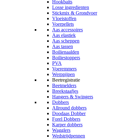
Hookbaits
Losse ingredienten
Stickmix & Grondvoer
Vloeistoffen
Voerpellets
Aas accessoires
Aas elastiek
Aas scheppen
Aas tassen
Boilienaalden
Boiliestoppers
PVA
Voeremmers
Werppijpen
Beetregistratie
Beetmelders
Breekstaafjes
Hangers & Swingers
Dobbers
Allround dobbers
Doodaas Dobber
Forel Dobbers
Karper dobbers
Wagglers
Wedstrijdpennen