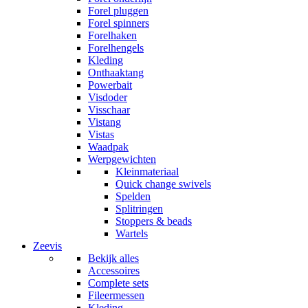
Forel pluggen
Forel spinners
Forelhaken
Forelhengels
Kleding
Onthaaktang
Powerbait
Visdoder
Visschaar
Vistang
Vistas
Waadpak
Werpgewichten
Kleinmateriaal
Quick change swivels
Spelden
Splitringen
Stoppers & beads
Wartels
Zeevis
Bekijk alles
Accessoires
Complete sets
Fileermessen
Kleding