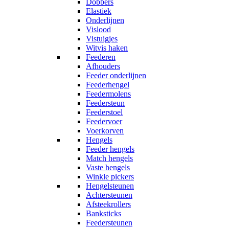
Dobbers
Elastiek
Onderlijnen
Vislood
Vistuigjes
Witvis haken
Feederen
Afhouders
Feeder onderlijnen
Feederhengel
Feedermolens
Feedersteun
Feederstoel
Feedervoer
Voerkorven
Hengels
Feeder hengels
Match hengels
Vaste hengels
Winkle pickers
Hengelsteunen
Achtersteunen
Afsteekrollers
Banksticks
Feedersteunen