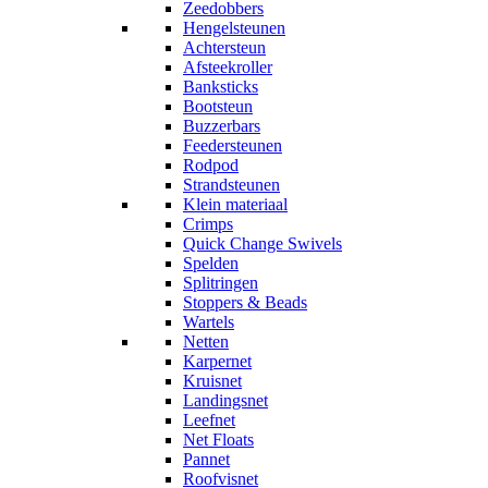
Zeedobbers
Hengelsteunen
Achtersteun
Afsteekroller
Banksticks
Bootsteun
Buzzerbars
Feedersteunen
Rodpod
Strandsteunen
Klein materiaal
Crimps
Quick Change Swivels
Spelden
Splitringen
Stoppers & Beads
Wartels
Netten
Karpernet
Kruisnet
Landingsnet
Leefnet
Net Floats
Pannet
Roofvisnet