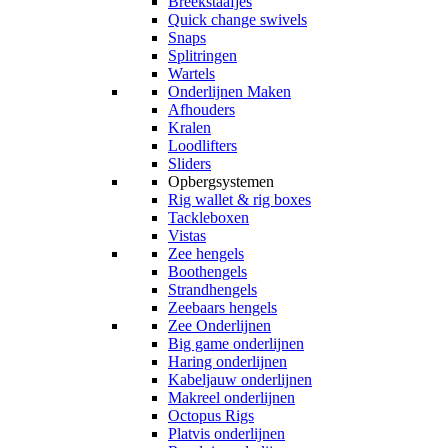
Breekstaafjes
Quick change swivels
Snaps
Splitringen
Wartels
Onderlijnen Maken
Afhouders
Kralen
Loodlifters
Sliders
Opbergsystemen
Rig wallet & rig boxes
Tackleboxen
Vistas
Zee hengels
Boothengels
Strandhengels
Zeebaars hengels
Zee Onderlijnen
Big game onderlijnen
Haring onderlijnen
Kabeljauw onderlijnen
Makreel onderlijnen
Octopus Rigs
Platvis onderlijnen