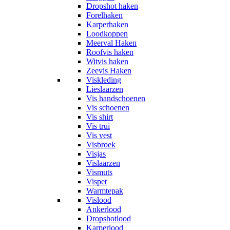
Dropshot haken
Forelhaken
Karperhaken
Loodkoppen
Meerval Haken
Roofvis haken
Witvis haken
Zeevis Haken
Viskleding
Lieslaarzen
Vis handschoenen
Vis schoenen
Vis shirt
Vis trui
Vis vest
Visbroek
Visjas
Vislaarzen
Vismuts
Vispet
Warmtepak
Vislood
Ankerlood
Dropshotlood
Karperlood