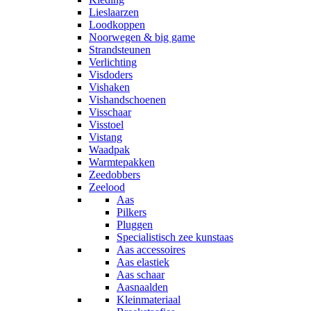
Lieslaarzen
Loodkoppen
Noorwegen & big game
Strandsteunen
Verlichting
Visdoders
Vishaken
Vishandschoenen
Visschaar
Visstoel
Vistang
Waadpak
Warmtepakken
Zeedobbers
Zeelood
Aas
Pilkers
Pluggen
Specialistisch zee kunstaas
Aas accessoires
Aas elastiek
Aas schaar
Aasnaalden
Kleinmateriaal