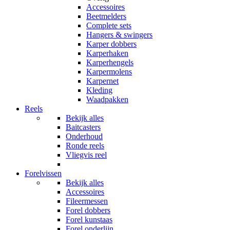
Accessoires
Beetmelders
Complete sets
Hangers & swingers
Karper dobbers
Karperhaken
Karperhengels
Karpermolens
Karpernet
Kleding
Waadpakken
Reels
Bekijk alles
Baitcasters
Onderhoud
Ronde reels
Vliegvis reel
Forelvissen
Bekijk alles
Accessoires
Fileermessen
Forel dobbers
Forel kunstaas
Forel onderlijn