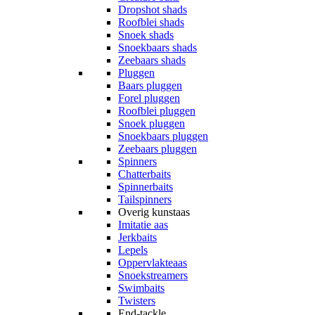
Dropshot shads
Roofblei shads
Snoek shads
Snoekbaars shads
Zeebaars shads
Pluggen
Baars pluggen
Forel pluggen
Roofblei pluggen
Snoek pluggen
Snoekbaars pluggen
Zeebaars pluggen
Spinners
Chatterbaits
Spinnerbaits
Tailspinners
Overig kunstaas
Imitatie aas
Jerkbaits
Lepels
Oppervlakteaas
Snoekstreamers
Swimbaits
Twisters
End-tackle