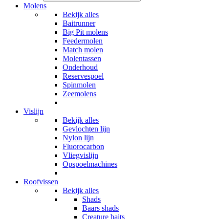
Molens
Bekijk alles
Baitrunner
Big Pit molens
Feedermolen
Match molen
Molentassen
Onderhoud
Reservespoel
Spinmolen
Zeemolens
Vislijn
Bekijk alles
Gevlochten lijn
Nylon lijn
Fluorocarbon
Vliegvislijn
Opspoelmachines
Roofvissen
Bekijk alles
Shads
Baars shads
Creature baits