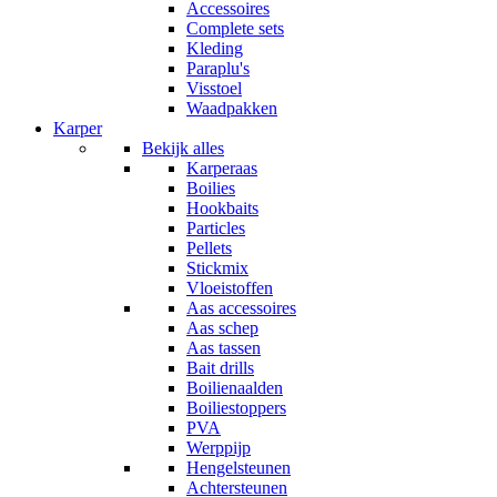
Accessoires
Complete sets
Kleding
Paraplu's
Visstoel
Waadpakken
Karper
Bekijk alles
Karperaas
Boilies
Hookbaits
Particles
Pellets
Stickmix
Vloeistoffen
Aas accessoires
Aas schep
Aas tassen
Bait drills
Boilienaalden
Boiliestoppers
PVA
Werppijp
Hengelsteunen
Achtersteunen