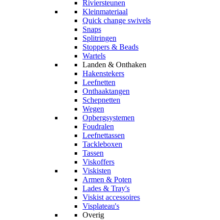
Riviersteunen
Kleinmateriaal
Quick change swivels
Snaps
Splitringen
Stoppers & Beads
Wartels
Landen & Onthaken
Hakenstekers
Leefnetten
Onthaaktangen
Schepnetten
Wegen
Opbergsystemen
Foudralen
Leefnettassen
Tackleboxen
Tassen
Viskoffers
Viskisten
Armen & Poten
Lades & Tray's
Viskist accessoires
Visplateau's
Overig