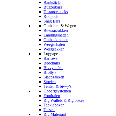
Banksticks
Buzzerbars
Distance sticks
Rodpods
Snag Ears
Onthaken & Wegen
Bewaarzakken
Landingsnetten
Onthaakmatten
Weegschalen
Weegzakken
Luggage
Barrows
Bedchairs
Bivvy tafels
Brolly's
Slaapzakken
Stoelen
Tenten & bivvy's
Opbergsystemen
Foudralen
Rig Wallets & Rig boxes
Tackleboxen
Tassen
Rig Materiaal