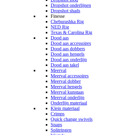
Dropshot onderlijnen
Dropshot shads
Finesse
Cheburashka Rig
NED Rig
Texas & Carolina Rig
Dood aas
Dood aas accessoires
Dood aas dobbers
Dood aas hengels
Dood aas onderlijn
Dood aas takel
Meerval
Meerval accessoires
Meerval dobber
Meerval hengels
Meerval kunstaas
Meerval onderlijn
Onderlijn materiaal
Klein materiaal
Crimps
Quick change swivels
Snaps
Splitringen