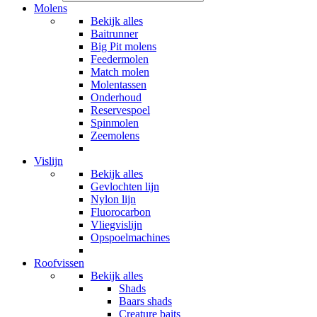
Molens
Bekijk alles
Baitrunner
Big Pit molens
Feedermolen
Match molen
Molentassen
Onderhoud
Reservespoel
Spinmolen
Zeemolens
Vislijn
Bekijk alles
Gevlochten lijn
Nylon lijn
Fluorocarbon
Vliegvislijn
Opspoelmachines
Roofvissen
Bekijk alles
Shads
Baars shads
Creature baits