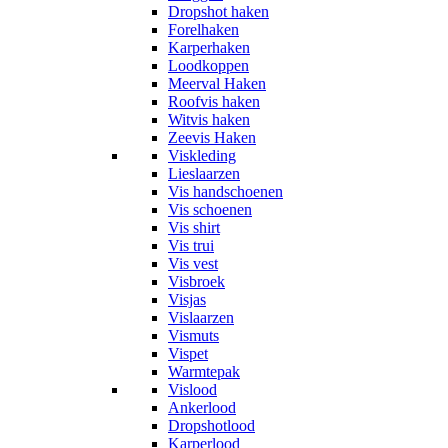
Dropshot haken
Forelhaken
Karperhaken
Loodkoppen
Meerval Haken
Roofvis haken
Witvis haken
Zeevis Haken
Viskleding
Lieslaarzen
Vis handschoenen
Vis schoenen
Vis shirt
Vis trui
Vis vest
Visbroek
Visjas
Vislaarzen
Vismuts
Vispet
Warmtepak
Vislood
Ankerlood
Dropshotlood
Karperlood