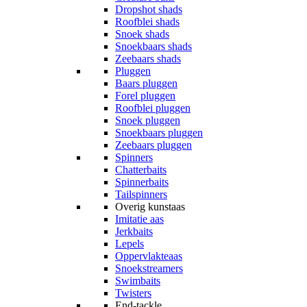
Dropshot shads
Roofblei shads
Snoek shads
Snoekbaars shads
Zeebaars shads
Pluggen
Baars pluggen
Forel pluggen
Roofblei pluggen
Snoek pluggen
Snoekbaars pluggen
Zeebaars pluggen
Spinners
Chatterbaits
Spinnerbaits
Tailspinners
Overig kunstaas
Imitatie aas
Jerkbaits
Lepels
Oppervlakteaas
Snoekstreamers
Swimbaits
Twisters
End-tackle