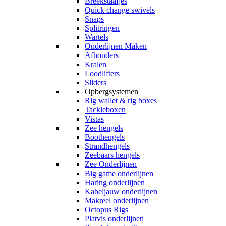
Breekstaafjes
Quick change swivels
Snaps
Splitringen
Wartels
Onderlijnen Maken
Afhouders
Kralen
Loodlifters
Sliders
Opbergsystemen
Rig wallet & rig boxes
Tackleboxen
Vistas
Zee hengels
Boothengels
Strandhengels
Zeebaars hengels
Zee Onderlijnen
Big game onderlijnen
Haring onderlijnen
Kabeljauw onderlijnen
Makreel onderlijnen
Octopus Rigs
Platvis onderlijnen