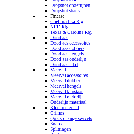
Dropshot onderlijnen
Dropshot shads
Finesse
Cheburashka Rig
NED Rig
Texas & Carolina Rig
Dood aas
Dood aas accessoires
Dood aas dobbers
Dood aas hengels
Dood aas onderlijn
Dood aas takel
Meerval
Meerval accessoires
Meerval dobber
Meerval hengels
Meerval kunstaas
Meerval onderlijn
Onderlijn materiaal
Klein materiaal
Crimps
Quick change swivels
Snaps
Splitringen