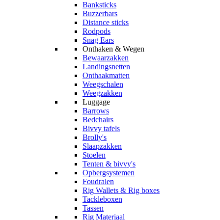
Banksticks
Buzzerbars
Distance sticks
Rodpods
Snag Ears
Onthaken & Wegen
Bewaarzakken
Landingsnetten
Onthaakmatten
Weegschalen
Weegzakken
Luggage
Barrows
Bedchairs
Bivvy tafels
Brolly's
Slaapzakken
Stoelen
Tenten & bivvy's
Opbergsystemen
Foudralen
Rig Wallets & Rig boxes
Tackleboxen
Tassen
Rig Materiaal