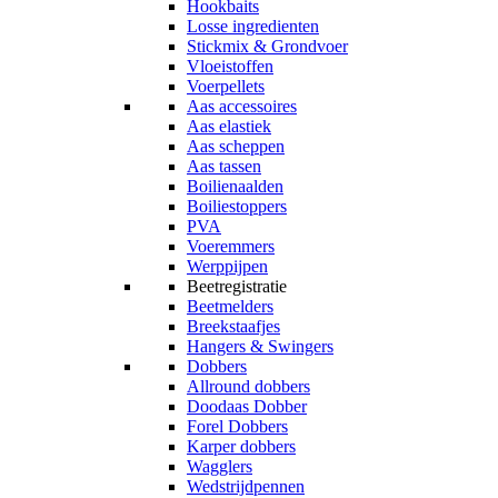
Hookbaits
Losse ingredienten
Stickmix & Grondvoer
Vloeistoffen
Voerpellets
Aas accessoires
Aas elastiek
Aas scheppen
Aas tassen
Boilienaalden
Boiliestoppers
PVA
Voeremmers
Werppijpen
Beetregistratie
Beetmelders
Breekstaafjes
Hangers & Swingers
Dobbers
Allround dobbers
Doodaas Dobber
Forel Dobbers
Karper dobbers
Wagglers
Wedstrijdpennen