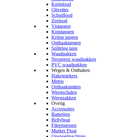
Knijplood
Olivettes
Schuiflood
Zeelood
Vistangen
Kniptangen
Krimp tangen
Onthaaktangen
Splitring tang
Waadpakken
Neopreen waadpakken
PVC waadpakken
Wegen & Onthaken
Hakenstekers
Meten
Onthaakmatten
Weegschalen
Weegzakken
Overig
Accessoires
Batterijen
Bellyboat
Fileermessen
Marker Float
Opspoelmachines