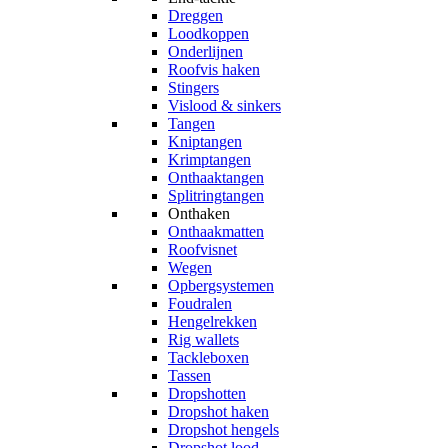
Dreggen
Loodkoppen
Onderlijnen
Roofvis haken
Stingers
Vislood & sinkers
Tangen
Kniptangen
Krimptangen
Onthaaktangen
Splitringtangen
Onthaken
Onthaakmatten
Roofvisnet
Wegen
Opbergsystemen
Foudralen
Hengelrekken
Rig wallets
Tackleboxen
Tassen
Dropshotten
Dropshot haken
Dropshot hengels
Dropshot lood