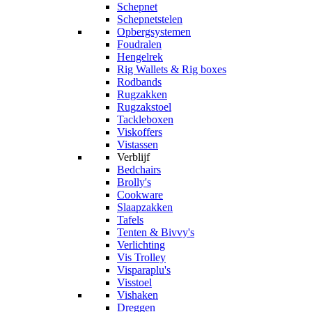
Schepnet
Schepnetstelen
Opbergsystemen
Foudralen
Hengelrek
Rig Wallets & Rig boxes
Rodbands
Rugzakken
Rugzakstoel
Tackleboxen
Viskoffers
Vistassen
Verblijf
Bedchairs
Brolly's
Cookware
Slaapzakken
Tafels
Tenten & Bivvy's
Verlichting
Vis Trolley
Visparaplu's
Visstoel
Vishaken
Dreggen