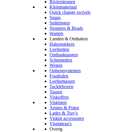
Riviersteunen
Kleinmateriaal
Quick change swivels
Snaps
Splitringen
Stoppers & Beads
Wartels
Landen & Onthaken
Hakenstekers
Leefnetten
Onthaaktangen
Schepnetten
Wegen
Opbergsystemen
Foudralen
Leefnettassen
Tackleboxen
Tassen
Viskoffers
Viskisten
Armen & Poten
Lades & Tray's
Viskist accessoires
Visplateau's
Overig