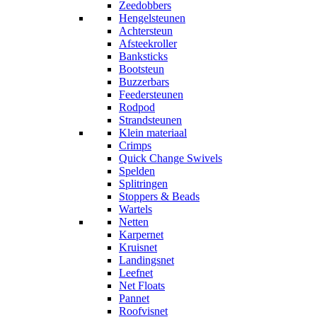
Zeedobbers
Hengelsteunen
Achtersteun
Afsteekroller
Banksticks
Bootsteun
Buzzerbars
Feedersteunen
Rodpod
Strandsteunen
Klein materiaal
Crimps
Quick Change Swivels
Spelden
Splitringen
Stoppers & Beads
Wartels
Netten
Karpernet
Kruisnet
Landingsnet
Leefnet
Net Floats
Pannet
Roofvisnet