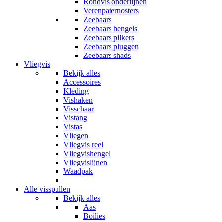
Rondvis onderlijnen
Verenpaternosters
Zeebaars
Zeebaars hengels
Zeebaars pilkers
Zeebaars pluggen
Zeebaars shads
Vliegvis
Bekijk alles
Accessoires
Kleding
Vishaken
Visschaar
Vistang
Vistas
Vliegen
Vliegvis reel
Vliegvishengel
Vliegvislijnen
Waadpak
Alle visspullen
Bekijk alles
Aas
Boilies