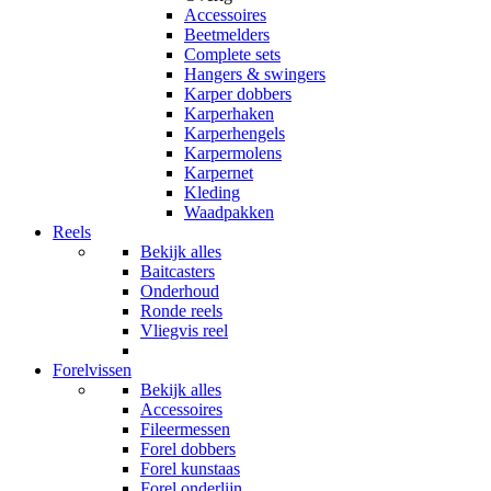
Accessoires
Beetmelders
Complete sets
Hangers & swingers
Karper dobbers
Karperhaken
Karperhengels
Karpermolens
Karpernet
Kleding
Waadpakken
Reels
Bekijk alles
Baitcasters
Onderhoud
Ronde reels
Vliegvis reel
Forelvissen
Bekijk alles
Accessoires
Fileermessen
Forel dobbers
Forel kunstaas
Forel onderlijn