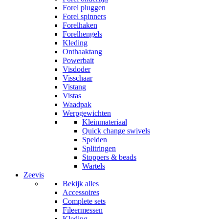
Forel pluggen
Forel spinners
Forelhaken
Forelhengels
Kleding
Onthaaktang
Powerbait
Visdoder
Visschaar
Vistang
Vistas
Waadpak
Werpgewichten
Kleinmateriaal
Quick change swivels
Spelden
Splitringen
Stoppers & beads
Wartels
Zeevis
Bekijk alles
Accessoires
Complete sets
Fileermessen
Kleding