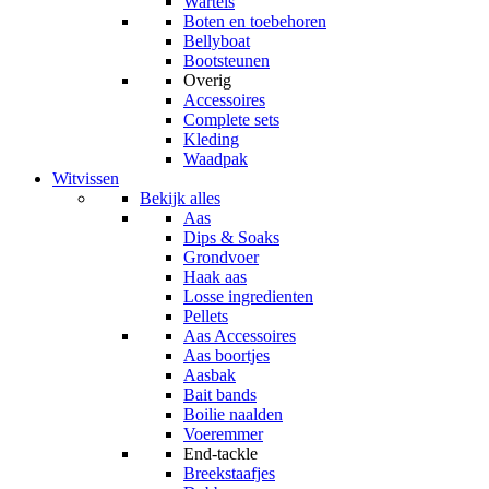
Wartels
Boten en toebehoren
Bellyboat
Bootsteunen
Overig
Accessoires
Complete sets
Kleding
Waadpak
Witvissen
Bekijk alles
Aas
Dips & Soaks
Grondvoer
Haak aas
Losse ingredienten
Pellets
Aas Accessoires
Aas boortjes
Aasbak
Bait bands
Boilie naalden
Voeremmer
End-tackle
Breekstaafjes