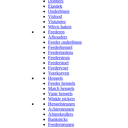
Dobbers
Elastiek
Onderlijnen
Vislood
Vistuigjes
Witvis haken
Feederen
Afhouders
Feeder onderlijnen
Feederhengel
Feedermolens
Feedersteun
Feederstoel
Feedervoer
Voerkorven
Hengels
Feeder hengels
Match hengels
Vaste hengels
Winkle pickers
Hengelsteunen
Achtersteunen
Afsteekrollers
Banksticks
Feedersteunen