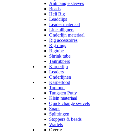
Anti tangle sleeves
Beads
Heli Rig
Leadclips
Leader materiaal
Line alligners
Onderlijn materiaal
Rig accessoires
Rig rings
Rigtube
Shrink tube
Tailrubbers
Karperlijn
Leaders
Onderlijnen
Karperlood
Toplood
Tungsten Putty
Klein materiaal
Quick change swivels
Snaps
Splitringen
Stoppers & beads
Wartels
Overig