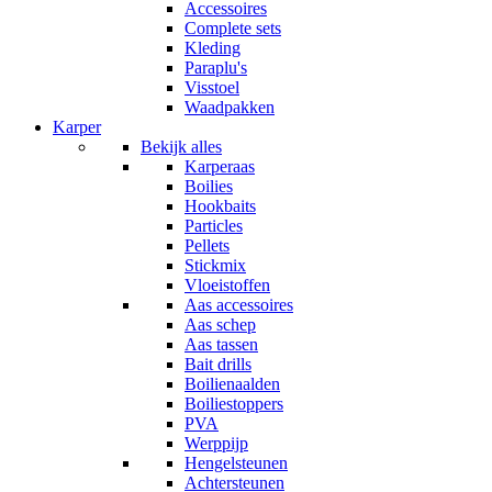
Accessoires
Complete sets
Kleding
Paraplu's
Visstoel
Waadpakken
Karper
Bekijk alles
Karperaas
Boilies
Hookbaits
Particles
Pellets
Stickmix
Vloeistoffen
Aas accessoires
Aas schep
Aas tassen
Bait drills
Boilienaalden
Boiliestoppers
PVA
Werppijp
Hengelsteunen
Achtersteunen