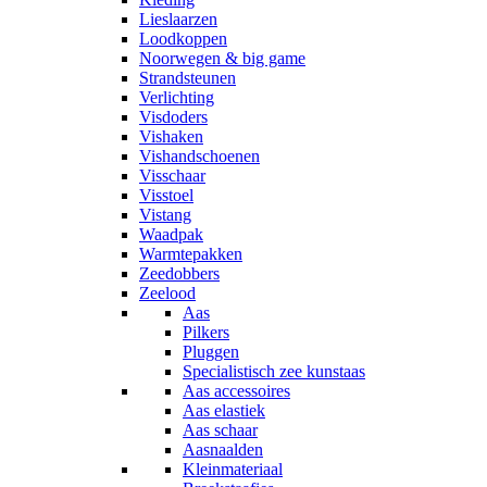
Lieslaarzen
Loodkoppen
Noorwegen & big game
Strandsteunen
Verlichting
Visdoders
Vishaken
Vishandschoenen
Visschaar
Visstoel
Vistang
Waadpak
Warmtepakken
Zeedobbers
Zeelood
Aas
Pilkers
Pluggen
Specialistisch zee kunstaas
Aas accessoires
Aas elastiek
Aas schaar
Aasnaalden
Kleinmateriaal