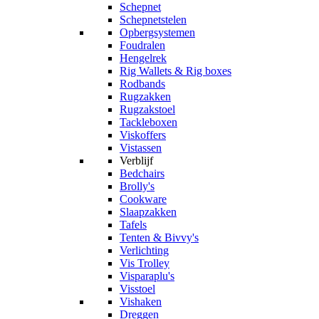
Schepnet
Schepnetstelen
Opbergsystemen
Foudralen
Hengelrek
Rig Wallets & Rig boxes
Rodbands
Rugzakken
Rugzakstoel
Tackleboxen
Viskoffers
Vistassen
Verblijf
Bedchairs
Brolly's
Cookware
Slaapzakken
Tafels
Tenten & Bivvy's
Verlichting
Vis Trolley
Visparaplu's
Visstoel
Vishaken
Dreggen