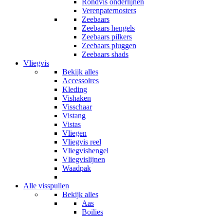
Rondvis onderlijnen
Verenpaternosters
Zeebaars
Zeebaars hengels
Zeebaars pilkers
Zeebaars pluggen
Zeebaars shads
Vliegvis
Bekijk alles
Accessoires
Kleding
Vishaken
Visschaar
Vistang
Vistas
Vliegen
Vliegvis reel
Vliegvishengel
Vliegvislijnen
Waadpak
Alle visspullen
Bekijk alles
Aas
Boilies