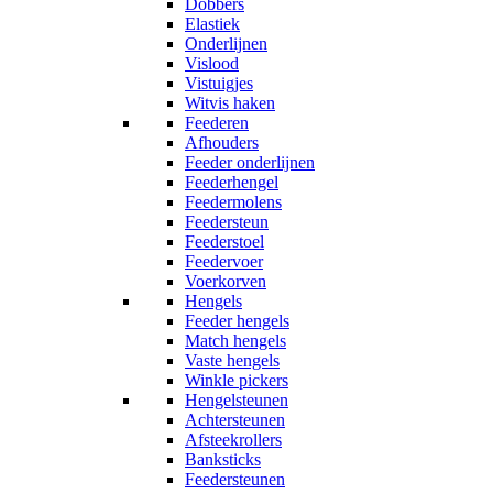
Dobbers
Elastiek
Onderlijnen
Vislood
Vistuigjes
Witvis haken
Feederen
Afhouders
Feeder onderlijnen
Feederhengel
Feedermolens
Feedersteun
Feederstoel
Feedervoer
Voerkorven
Hengels
Feeder hengels
Match hengels
Vaste hengels
Winkle pickers
Hengelsteunen
Achtersteunen
Afsteekrollers
Banksticks
Feedersteunen