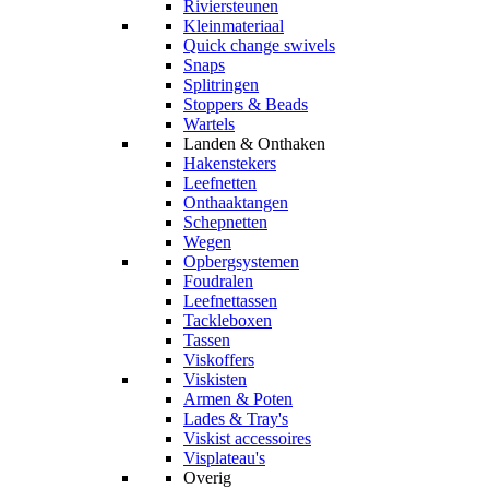
Riviersteunen
Kleinmateriaal
Quick change swivels
Snaps
Splitringen
Stoppers & Beads
Wartels
Landen & Onthaken
Hakenstekers
Leefnetten
Onthaaktangen
Schepnetten
Wegen
Opbergsystemen
Foudralen
Leefnettassen
Tackleboxen
Tassen
Viskoffers
Viskisten
Armen & Poten
Lades & Tray's
Viskist accessoires
Visplateau's
Overig