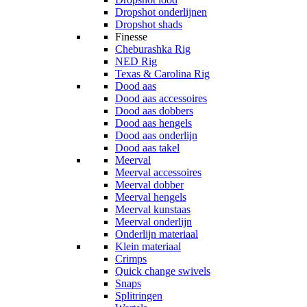
Dropshot onderlijnen
Dropshot shads
Finesse
Cheburashka Rig
NED Rig
Texas & Carolina Rig
Dood aas
Dood aas accessoires
Dood aas dobbers
Dood aas hengels
Dood aas onderlijn
Dood aas takel
Meerval
Meerval accessoires
Meerval dobber
Meerval hengels
Meerval kunstaas
Meerval onderlijn
Onderlijn materiaal
Klein materiaal
Crimps
Quick change swivels
Snaps
Splitringen