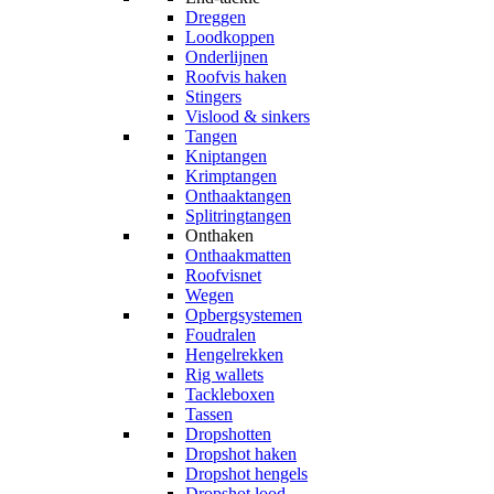
Dreggen
Loodkoppen
Onderlijnen
Roofvis haken
Stingers
Vislood & sinkers
Tangen
Kniptangen
Krimptangen
Onthaaktangen
Splitringtangen
Onthaken
Onthaakmatten
Roofvisnet
Wegen
Opbergsystemen
Foudralen
Hengelrekken
Rig wallets
Tackleboxen
Tassen
Dropshotten
Dropshot haken
Dropshot hengels
Dropshot lood