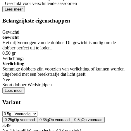
- Geschikt voor verschillende aassoorten
Lees meer
Belangrijkste eigenschappen
Gewicht
i
Gewicht
Het drijfvermogen van de dobber. Dit gewicht is nodig om de
dobber perfect uit te loden.
0.50 gr
Verlichting
i
Verlichting
Sommige dobbers zijn voorzien van verlichting of kunnen worden
uitgebreid met een breekstaafje dat licht geeft
Nee
Soort dobber
Wedstrijdpen
Lees meer
Variant
0.25g
Op voorraad
0.35g
Op voorraad
0.5g
Op voorraad
3,49
Nu 4 (dezelfde) voor slechts 3,28 per stuk!