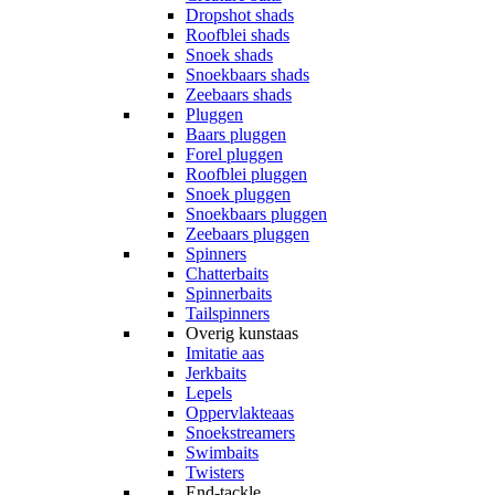
Dropshot shads
Roofblei shads
Snoek shads
Snoekbaars shads
Zeebaars shads
Pluggen
Baars pluggen
Forel pluggen
Roofblei pluggen
Snoek pluggen
Snoekbaars pluggen
Zeebaars pluggen
Spinners
Chatterbaits
Spinnerbaits
Tailspinners
Overig kunstaas
Imitatie aas
Jerkbaits
Lepels
Oppervlakteaas
Snoekstreamers
Swimbaits
Twisters
End-tackle