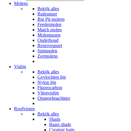
Molens
Bekijk alles
Baitrunner
Big Pit molens
Feedermolen
Match molen
Molentassen
Onderhoud
Reservespoel
Spinmolen
Zeemolens
Vislijn
Bekijk alles
Gevlochten lijn
Nylon lijn
Fluorocarbon
Vliegvislijn
Opspoelmachines
Roofvissen
Bekijk alles
Shads
Baars shads
Creature baits