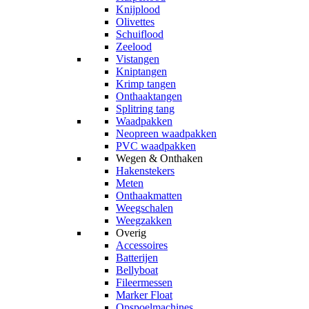
Knijplood
Olivettes
Schuiflood
Zeelood
Vistangen
Kniptangen
Krimp tangen
Onthaaktangen
Splitring tang
Waadpakken
Neopreen waadpakken
PVC waadpakken
Wegen & Onthaken
Hakenstekers
Meten
Onthaakmatten
Weegschalen
Weegzakken
Overig
Accessoires
Batterijen
Bellyboat
Fileermessen
Marker Float
Opspoelmachines