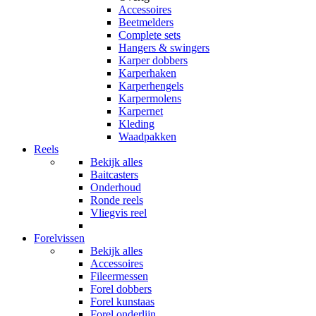
Accessoires
Beetmelders
Complete sets
Hangers & swingers
Karper dobbers
Karperhaken
Karperhengels
Karpermolens
Karpernet
Kleding
Waadpakken
Reels
Bekijk alles
Baitcasters
Onderhoud
Ronde reels
Vliegvis reel
Forelvissen
Bekijk alles
Accessoires
Fileermessen
Forel dobbers
Forel kunstaas
Forel onderlijn