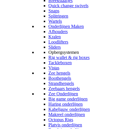
Breekstaafjes
Quick change swivels
Snaps
Splitringen
Wartels
Onderlijnen Maken
Afhouders
Kralen
Loodlifters
Sliders
Opbergsystemen
Rig wallet & rig boxes
Tackleboxen
Vistas
Zee hengels
Boothengels
Strandhengels
Zeebaars hengels
Zee Onderlijnen
Big game onderlijnen
Haring onderlijnen
Kabeljauw onderlijnen
Makreel onderlijnen
Octopus Rigs
Platvis onderlijnen