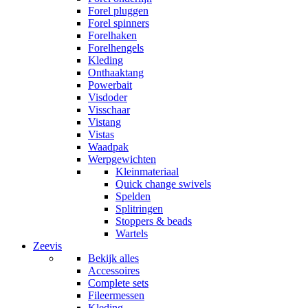
Forel pluggen
Forel spinners
Forelhaken
Forelhengels
Kleding
Onthaaktang
Powerbait
Visdoder
Visschaar
Vistang
Vistas
Waadpak
Werpgewichten
Kleinmateriaal
Quick change swivels
Spelden
Splitringen
Stoppers & beads
Wartels
Zeevis
Bekijk alles
Accessoires
Complete sets
Fileermessen
Kleding