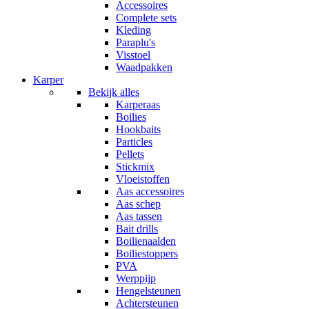
Accessoires
Complete sets
Kleding
Paraplu's
Visstoel
Waadpakken
Karper
Bekijk alles
Karperaas
Boilies
Hookbaits
Particles
Pellets
Stickmix
Vloeistoffen
Aas accessoires
Aas schep
Aas tassen
Bait drills
Boilienaalden
Boiliestoppers
PVA
Werppijp
Hengelsteunen
Achtersteunen