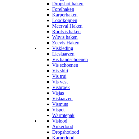
Dropshot haken
Forelhaken
Karperhaken
Loodkoppen
Meerval Haken
Roofvis haken
Witvis haken
Zeevis Haken
Viskleding
Lieslaarzen
Vis handschoenen
Vis schoenen
Vis shirt
Vis trui
Vis vest
Visbroek
Visjas
Vislaarzen
Vismuts
Vispet
Warmtepak
Vislood
Ankerlood
Dropshotlood
Karperlood