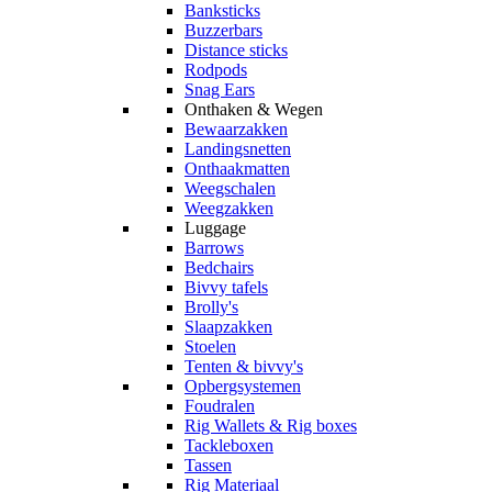
Banksticks
Buzzerbars
Distance sticks
Rodpods
Snag Ears
Onthaken & Wegen
Bewaarzakken
Landingsnetten
Onthaakmatten
Weegschalen
Weegzakken
Luggage
Barrows
Bedchairs
Bivvy tafels
Brolly's
Slaapzakken
Stoelen
Tenten & bivvy's
Opbergsystemen
Foudralen
Rig Wallets & Rig boxes
Tackleboxen
Tassen
Rig Materiaal