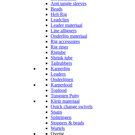
Anti tangle sleeves
Beads
Heli Rig
Leadclips
Leader materiaal
Line alligners
Onderlijn materiaal
Rig accessoires
Rig rings
Rigtube
Shrink tube
Tailrubbers
Karperlijn
Leaders
Onderlijnen
Karperlood
Toplood
Tungsten Putty
Klein materiaal
Quick change swivels
Snaps
Splitringen
Stoppers & beads
Wartels
Overig