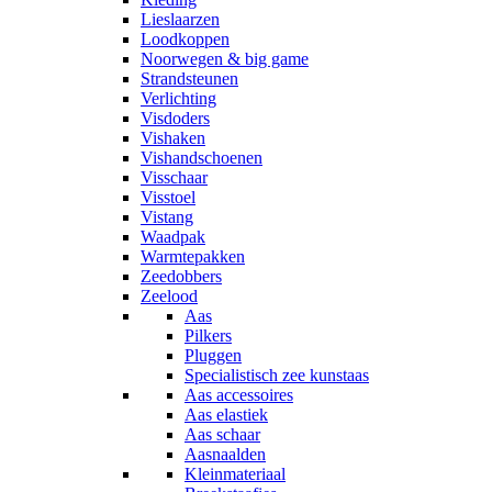
Lieslaarzen
Loodkoppen
Noorwegen & big game
Strandsteunen
Verlichting
Visdoders
Vishaken
Vishandschoenen
Visschaar
Visstoel
Vistang
Waadpak
Warmtepakken
Zeedobbers
Zeelood
Aas
Pilkers
Pluggen
Specialistisch zee kunstaas
Aas accessoires
Aas elastiek
Aas schaar
Aasnaalden
Kleinmateriaal