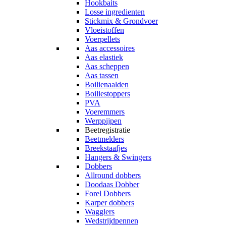
Hookbaits
Losse ingredienten
Stickmix & Grondvoer
Vloeistoffen
Voerpellets
Aas accessoires
Aas elastiek
Aas scheppen
Aas tassen
Boilienaalden
Boiliestoppers
PVA
Voeremmers
Werppijpen
Beetregistratie
Beetmelders
Breekstaafjes
Hangers & Swingers
Dobbers
Allround dobbers
Doodaas Dobber
Forel Dobbers
Karper dobbers
Wagglers
Wedstrijdpennen