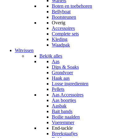
Wartels
Boten en toebehoren
Bellyboat
Bootsteunen
Overig
Accessoires
Complete sets
Kleding
Waadpak
Witvissen
Bekijk alles
Aas
Dips & Soaks
Grondvoer
Haak aas
Losse ingredienten
Pellets
Aas Accessoires
Aas boortjes
Aasbak
Bait bands
Boilie naalden
Voeremmer
End-tackle
Breekstaafjes