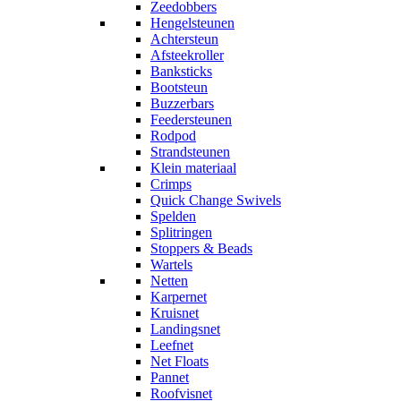
Zeedobbers
Hengelsteunen
Achtersteun
Afsteekroller
Banksticks
Bootsteun
Buzzerbars
Feedersteunen
Rodpod
Strandsteunen
Klein materiaal
Crimps
Quick Change Swivels
Spelden
Splitringen
Stoppers & Beads
Wartels
Netten
Karpernet
Kruisnet
Landingsnet
Leefnet
Net Floats
Pannet
Roofvisnet