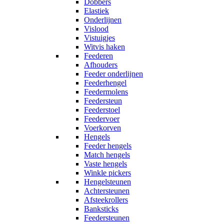
Dobbers
Elastiek
Onderlijnen
Vislood
Vistuigjes
Witvis haken
Feederen
Afhouders
Feeder onderlijnen
Feederhengel
Feedermolens
Feedersteun
Feederstoel
Feedervoer
Voerkorven
Hengels
Feeder hengels
Match hengels
Vaste hengels
Winkle pickers
Hengelsteunen
Achtersteunen
Afsteekrollers
Banksticks
Feedersteunen