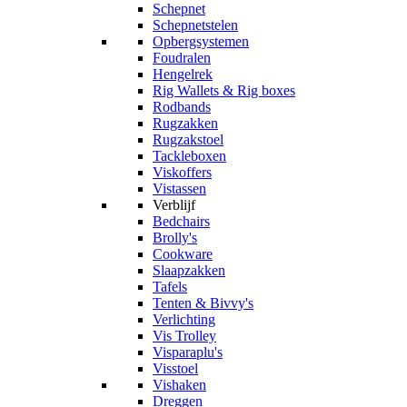
Schepnet
Schepnetstelen
Opbergsystemen
Foudralen
Hengelrek
Rig Wallets & Rig boxes
Rodbands
Rugzakken
Rugzakstoel
Tackleboxen
Viskoffers
Vistassen
Verblijf
Bedchairs
Brolly's
Cookware
Slaapzakken
Tafels
Tenten & Bivvy's
Verlichting
Vis Trolley
Visparaplu's
Visstoel
Vishaken
Dreggen