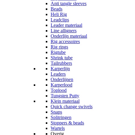
Anti tangle sleeves
Beads
Heli Rig
Leadclips
Leader materiaal
Line alligners
Onderlijn materiaal
Rig accessoires
Rig rings
Rigtube
Shrink tube
Tailrubbers
Karperlijn
Leaders
Onderlijnen
Karperlood
Toplood
Tungsten Putty
Klein materiaal
Quick change swivels
Snaps
Splitringen
Stoppers & beads
Wartels
Overig