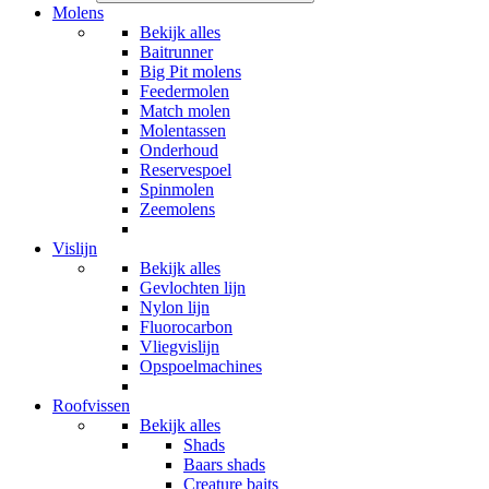
Molens
Bekijk alles
Baitrunner
Big Pit molens
Feedermolen
Match molen
Molentassen
Onderhoud
Reservespoel
Spinmolen
Zeemolens
Vislijn
Bekijk alles
Gevlochten lijn
Nylon lijn
Fluorocarbon
Vliegvislijn
Opspoelmachines
Roofvissen
Bekijk alles
Shads
Baars shads
Creature baits