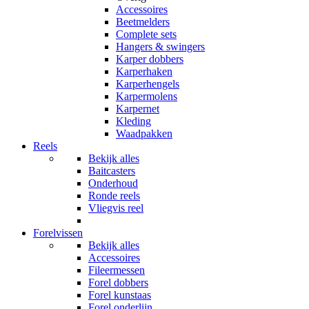
Accessoires
Beetmelders
Complete sets
Hangers & swingers
Karper dobbers
Karperhaken
Karperhengels
Karpermolens
Karpernet
Kleding
Waadpakken
Reels
Bekijk alles
Baitcasters
Onderhoud
Ronde reels
Vliegvis reel
Forelvissen
Bekijk alles
Accessoires
Fileermessen
Forel dobbers
Forel kunstaas
Forel onderlijn