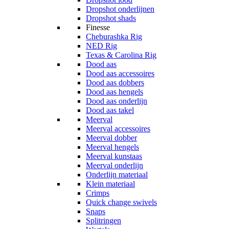
Dropshot onderlijnen
Dropshot shads
Finesse
Cheburashka Rig
NED Rig
Texas & Carolina Rig
Dood aas
Dood aas accessoires
Dood aas dobbers
Dood aas hengels
Dood aas onderlijn
Dood aas takel
Meerval
Meerval accessoires
Meerval dobber
Meerval hengels
Meerval kunstaas
Meerval onderlijn
Onderlijn materiaal
Klein materiaal
Crimps
Quick change swivels
Snaps
Splitringen