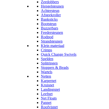
Zeedobbers
Hengelsteunen
Achtersteun
Afsteekroller
Banksticks
Bootsteun
Buzzerbars
Feedersteunen
Rodpod
Strandsteunen
Klein materiaal
Crimps
Quick Change Swivels
Spelden
Splitringen
Stoppers & Beads
Wartels
Netten
Karpernet
Kruisnet
Landingsnet
Leefnet
Net Floats
Pannet
Roofvisnet