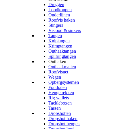
Dreggen
Loodkoppen
Onderlijnen
Roofvis haken
Stingers
Vislood & sinkers
Tangen
Kniptangen
Krimptangen
Onthaaktangen
Splitringtangen
Onthaken
Onthaakmatten
Roofvisnet
Wegen
Opbergsystemen
Foudralen
Hengelrekken
Rig wallets
Tackleboxen
Tassen
Dropshotten
Dropshot haken
Dropshot hengels
Dropshot lood