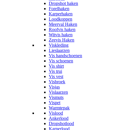
Dropshot haken
Forelhaken
Karperhaken
Loodkoppen
Meerval Haken
Roofvis haken
Witvis haken
Zeevis Haken
Viskleding
Lieslaarzen
Vis handschoenen
Vis schoenen
Vis shirt
Vis trui
Vis vest
Visbroek
Visjas
Vislaarzen
Vismuts
Vispet
Warmtepak
Vislood
Ankerlood
Dropshotlood
Karperlood