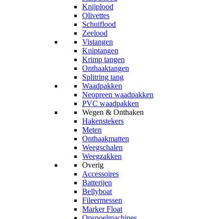
Knijplood
Olivettes
Schuiflood
Zeelood
Vistangen
Kniptangen
Krimp tangen
Onthaaktangen
Splitring tang
Waadpakken
Neopreen waadpakken
PVC waadpakken
Wegen & Onthaken
Hakenstekers
Meten
Onthaakmatten
Weegschalen
Weegzakken
Overig
Accessoires
Batterijen
Bellyboat
Fileermessen
Marker Float
Opspoelmachines