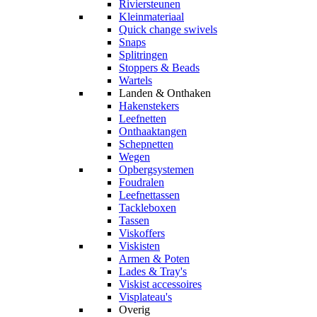
Riviersteunen
Kleinmateriaal
Quick change swivels
Snaps
Splitringen
Stoppers & Beads
Wartels
Landen & Onthaken
Hakenstekers
Leefnetten
Onthaaktangen
Schepnetten
Wegen
Opbergsystemen
Foudralen
Leefnettassen
Tackleboxen
Tassen
Viskoffers
Viskisten
Armen & Poten
Lades & Tray's
Viskist accessoires
Visplateau's
Overig