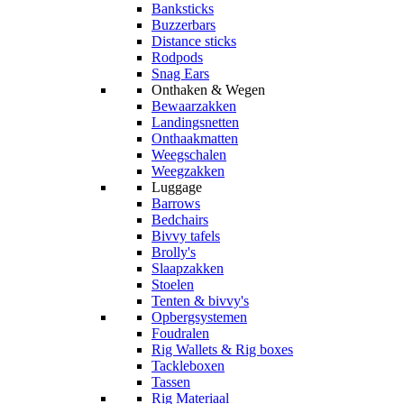
Banksticks
Buzzerbars
Distance sticks
Rodpods
Snag Ears
Onthaken & Wegen
Bewaarzakken
Landingsnetten
Onthaakmatten
Weegschalen
Weegzakken
Luggage
Barrows
Bedchairs
Bivvy tafels
Brolly's
Slaapzakken
Stoelen
Tenten & bivvy's
Opbergsystemen
Foudralen
Rig Wallets & Rig boxes
Tackleboxen
Tassen
Rig Materiaal