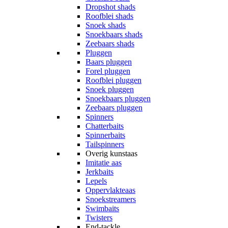
Dropshot shads
Roofblei shads
Snoek shads
Snoekbaars shads
Zeebaars shads
Pluggen
Baars pluggen
Forel pluggen
Roofblei pluggen
Snoek pluggen
Snoekbaars pluggen
Zeebaars pluggen
Spinners
Chatterbaits
Spinnerbaits
Tailspinners
Overig kunstaas
Imitatie aas
Jerkbaits
Lepels
Oppervlakteaas
Snoekstreamers
Swimbaits
Twisters
End-tackle