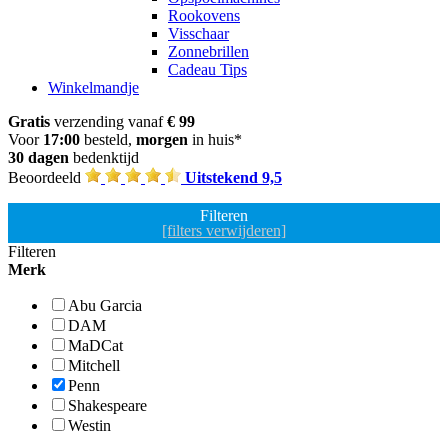
Rookovens
Visschaar
Zonnebrillen
Cadeau Tips
Winkelmandje
Gratis
verzending vanaf
€ 99
Voor
17:00
besteld,
morgen
in huis*
30 dagen
bedenktijd
Beoordeeld
Uitstekend 9,5
Filteren
[filters verwijderen]
Filteren
Merk
Abu Garcia
DAM
MaDCat
Mitchell
Penn
Shakespeare
Westin