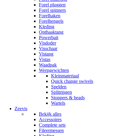
Forel pluggen
Forel spinners
Forelhaken
Forelhengels
Kleding
Onthaaktang
Powerbait
Visdoder
Visschaar
Vistang
Vistas
Waadpak
Werpgewichten
Kleinmateriaal
Quick change swivels
Spelden
Splitringen
Stoppers & beads
Wartels
Zeevis
Bekijk alles
Accessoires
Complete sets
Fileermessen
Kleding