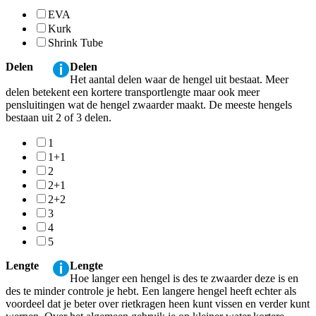
EVA
Kurk
Shrink Tube
Delen
Delen
Het aantal delen waar de hengel uit bestaat. Meer
delen betekent een kortere transportlengte maar ook meer
pensluitingen wat de hengel zwaarder maakt. De meeste hengels
bestaan uit 2 of 3 delen.
1
1+1
2
2+1
2+2
3
4
5
Lengte
Lengte
Hoe langer een hengel is des te zwaarder deze is en
des te minder controle je hebt. Een langere hengel heeft echter als
voordeel dat je beter over rietkragen heen kunt vissen en verder kunt