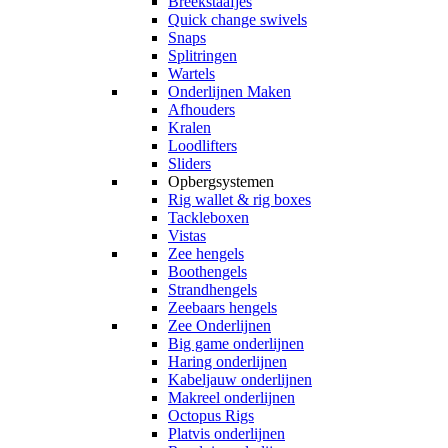
Breekstaafjes
Quick change swivels
Snaps
Splitringen
Wartels
Onderlijnen Maken
Afhouders
Kralen
Loodlifters
Sliders
Opbergsystemen
Rig wallet & rig boxes
Tackleboxen
Vistas
Zee hengels
Boothengels
Strandhengels
Zeebaars hengels
Zee Onderlijnen
Big game onderlijnen
Haring onderlijnen
Kabeljauw onderlijnen
Makreel onderlijnen
Octopus Rigs
Platvis onderlijnen