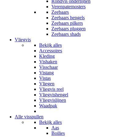
Rondvis onderlijnen
Verenpaternosters
Zeebaars
Zeebaars hengels
Zeebaars pilkers
Zeebaars pluggen
Zeebaars shads
Vliegvis
Bekijk alles
Accessoires
Kleding
Vishaken
Visschaar
Vistang
Vistas
Vliegen
Vliegvis reel
Vliegvishengel
Vliegvislijnen
Waadpak
Alle visspullen
Bekijk alles
Aas
Boilies