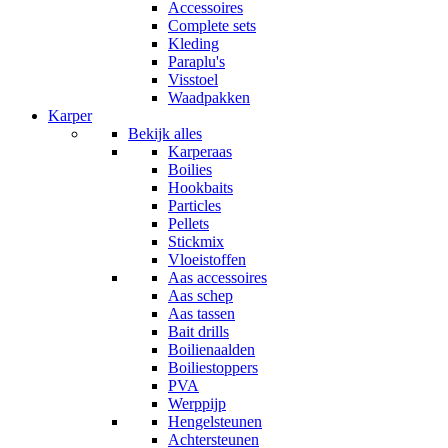
Accessoires
Complete sets
Kleding
Paraplu's
Visstoel
Waadpakken
Karper
Bekijk alles
Karperaas
Boilies
Hookbaits
Particles
Pellets
Stickmix
Vloeistoffen
Aas accessoires
Aas schep
Aas tassen
Bait drills
Boilienaalden
Boiliestoppers
PVA
Werppijp
Hengelsteunen
Achtersteunen