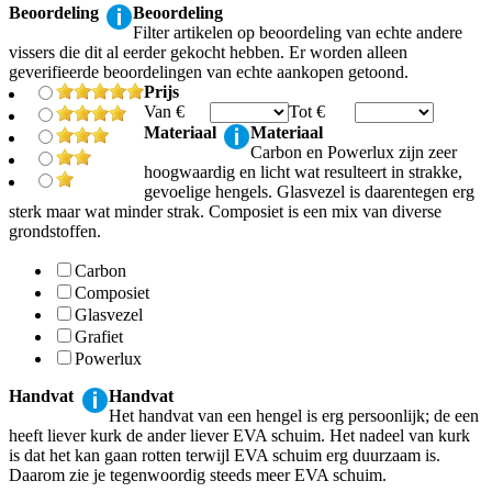
Beoordeling
Beoordeling
Filter artikelen op beoordeling van echte andere
vissers die dit al eerder gekocht hebben. Er worden alleen
geverifieerde beoordelingen van echte aankopen getoond.
Prijs
Van €
Tot €
Materiaal
Materiaal
Carbon en Powerlux zijn zeer
hoogwaardig en licht wat resulteert in strakke,
gevoelige hengels. Glasvezel is daarentegen erg
sterk maar wat minder strak. Composiet is een mix van diverse
grondstoffen.
Carbon
Composiet
Glasvezel
Grafiet
Powerlux
Handvat
Handvat
Het handvat van een hengel is erg persoonlijk; de een
heeft liever kurk de ander liever EVA schuim. Het nadeel van kurk
is dat het kan gaan rotten terwijl EVA schuim erg duurzaam is.
Daarom zie je tegenwoordig steeds meer EVA schuim.