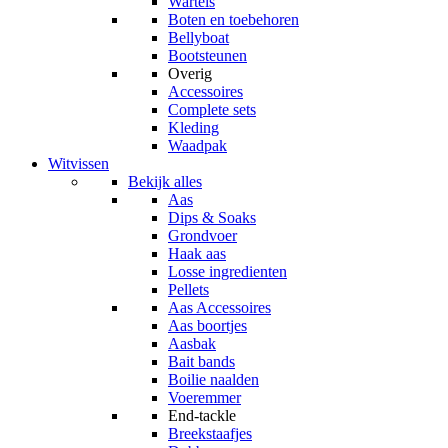
Wartels
Boten en toebehoren
Bellyboat
Bootsteunen
Overig
Accessoires
Complete sets
Kleding
Waadpak
Witvissen
Bekijk alles
Aas
Dips & Soaks
Grondvoer
Haak aas
Losse ingredienten
Pellets
Aas Accessoires
Aas boortjes
Aasbak
Bait bands
Boilie naalden
Voeremmer
End-tackle
Breekstaafjes