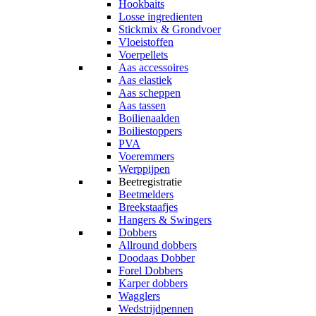
Hookbaits
Losse ingredienten
Stickmix & Grondvoer
Vloeistoffen
Voerpellets
Aas accessoires
Aas elastiek
Aas scheppen
Aas tassen
Boilienaalden
Boiliestoppers
PVA
Voeremmers
Werppijpen
Beetregistratie
Beetmelders
Breekstaafjes
Hangers & Swingers
Dobbers
Allround dobbers
Doodaas Dobber
Forel Dobbers
Karper dobbers
Wagglers
Wedstrijdpennen