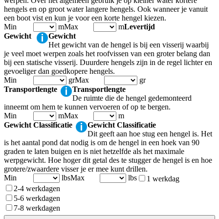
werpen. Over het algemeen gebruik je op kleiner water kortere
hengels en op groot water langere hengels. Ook wanneer je vanuit
een boot vist en kun je voor een korte hengel kiezen.
Min
m
Max
m
Levertijd
Gewicht
Gewicht
Het gewicht van de hengel is bij een visserij waarbij
je veel moet werpen zoals het roofvissen van een groter belang dan
bij een statische visserij. Duurdere hengels zijn in de regel lichter en
gevoeliger dan goedkopere hengels.
Min
gr
Max
gr
Transportlengte
Transportlengte
De ruimte die de hengel gedemonteerd
inneemt om hem te kunnen vervoeren of op te bergen.
Min
m
Max
m
Gewicht Classificatie
Gewicht Classificatie
Dit geeft aan hoe stug een hengel is. Het
is het aantal pond dat nodig is om de hengel in een hoek van 90
graden te laten buigen en is niet hetzelfde als het maximale
werpgewicht. Hoe hoger dit getal des te stugger de hengel is en hoe
grotere/zwaardere visser je er mee kunt drillen.
Min
lbs
Max
lbs
1 werkdag
2-4 werkdagen
5-6 werkdagen
7-8 werkdagen