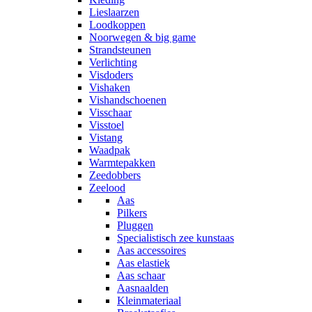
Lieslaarzen
Loodkoppen
Noorwegen & big game
Strandsteunen
Verlichting
Visdoders
Vishaken
Vishandschoenen
Visschaar
Visstoel
Vistang
Waadpak
Warmtepakken
Zeedobbers
Zeelood
Aas
Pilkers
Pluggen
Specialistisch zee kunstaas
Aas accessoires
Aas elastiek
Aas schaar
Aasnaalden
Kleinmateriaal