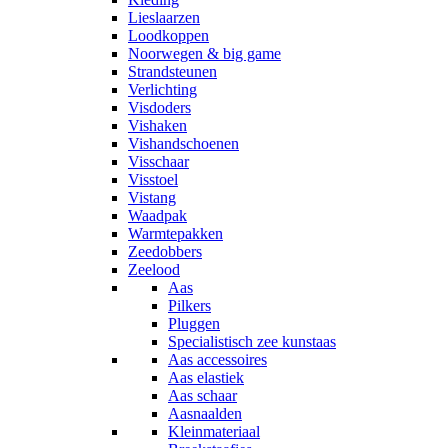
Lieslaarzen
Loodkoppen
Noorwegen & big game
Strandsteunen
Verlichting
Visdoders
Vishaken
Vishandschoenen
Visschaar
Visstoel
Vistang
Waadpak
Warmtepakken
Zeedobbers
Zeelood
Aas
Pilkers
Pluggen
Specialistisch zee kunstaas
Aas accessoires
Aas elastiek
Aas schaar
Aasnaalden
Kleinmateriaal