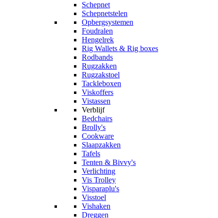
Schepnet
Schepnetstelen
Opbergsystemen
Foudralen
Hengelrek
Rig Wallets & Rig boxes
Rodbands
Rugzakken
Rugzakstoel
Tackleboxen
Viskoffers
Vistassen
Verblijf
Bedchairs
Brolly's
Cookware
Slaapzakken
Tafels
Tenten & Bivvy's
Verlichting
Vis Trolley
Visparaplu's
Visstoel
Vishaken
Dreggen