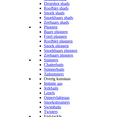
Dropshot shads
Roofblei shads
Snoek shads
Snoekbaars shads
Zeebaars shads
Pluggen
Baars pluggen
Forel pluggen
Roofblei pluggen
Snoek pluggen
Snoekbaars pluggen
Zeebaars pluggen
Spinners
Chatterbaits
Spinnerbaits
Tailspinners
Overig kunstaas
Imitatie aas
Jerkbaits
Lepels
Oppervlakteaas
Snoekstreamers
Swimbaits
Twisters
End-tackle