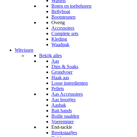
Wartels
Boten en toebehoren
Bellyboat
Bootsteunen
Overig
Accessoires
Complete sets
Kleding
Waadpak
Witvissen
Bekijk alles
Aas
Dips & Soaks
Grondvoer
Haak aas
Losse ingredienten
Pellets
Aas Accessoires
Aas boortjes
Aasbak
Bait bands
Boilie naalden
Voeremmer
End-tackle
Breekstaafjes