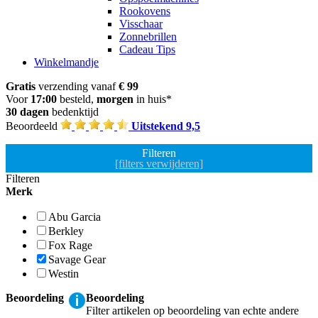
Rookovens
Visschaar
Zonnebrillen
Cadeau Tips
Winkelmandje
Gratis
verzending vanaf
€ 99
Voor
17:00
besteld,
morgen
in huis*
30 dagen
bedenktijd
Beoordeeld
Uitstekend 9,5
Filteren
[filters verwijderen]
Filteren
Merk
Abu Garcia
Berkley
Fox Rage
Savage Gear
Westin
Beoordeling
Beoordeling
Filter artikelen op beoordeling van echte andere