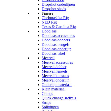
Dropshot onderlijnen
Dropshot shads
Finesse
Cheburashka Rig
NED Rig
Texas & Carolina Rig
Dood aas
Dood aas accessoires
Dood aas dobbers
Dood aas hengels
Dood aas onderlijn
Dood aas takel
Meerval
Meerval accessoires
Meerval dobber
Meerval hengels
Meerval kunstaas
Meerval onderlijn
Onderlijn materiaal
Klein materiaal
Crimps
Quick change swivels
Snaps
Splitringen