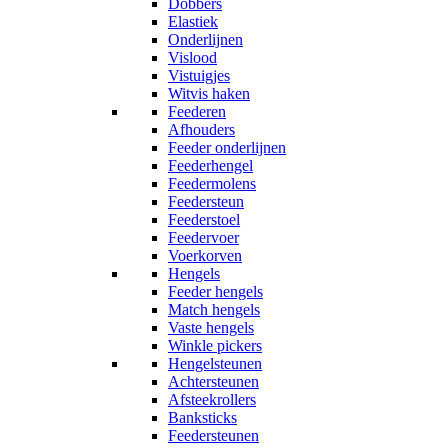
Dobbers
Elastiek
Onderlijnen
Vislood
Vistuigjes
Witvis haken
Feederen
Afhouders
Feeder onderlijnen
Feederhengel
Feedermolens
Feedersteun
Feederstoel
Feedervoer
Voerkorven
Hengels
Feeder hengels
Match hengels
Vaste hengels
Winkle pickers
Hengelsteunen
Achtersteunen
Afsteekrollers
Banksticks
Feedersteunen