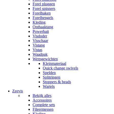
Forel pluggen
Forel spinners
Forelhaken
Forelhengels
Kleding
Onthaaktang
Powerbait
Visdoder
Visschaar
Vistang
Vistas
Waadpak
Werpgewichten
Kleinmateriaal
Quick change swivels
Spelden
Splitringen
Stoppers & beads
Wartels
Zeevis
Bekijk alles
Accessoires
Complete sets
Fileermessen
Kleding