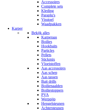
Accessoires
Complete sets
Kleding
Paraplu's
Visstoel
Waadpakken
Karper
Bekijk alles
Karperaas
Boilies
Hookbaits
Particles
Pellets
Stickmix
Vloeistoffen
Aas accessoires
Aas schep
Aas tassen
Bait drills
Boilienaalden
Boiliestoppers
PVA
Werppijp
Hengelsteunen
Achtersteunen