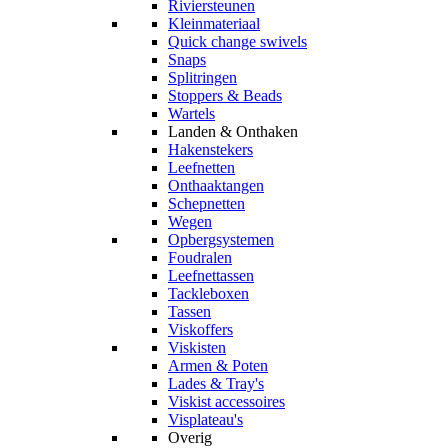
Riviersteunen
Kleinmateriaal
Quick change swivels
Snaps
Splitringen
Stoppers & Beads
Wartels
Landen & Onthaken
Hakenstekers
Leefnetten
Onthaaktangen
Schepnetten
Wegen
Opbergsystemen
Foudralen
Leefnettassen
Tackleboxen
Tassen
Viskoffers
Viskisten
Armen & Poten
Lades & Tray's
Viskist accessoires
Visplateau's
Overig