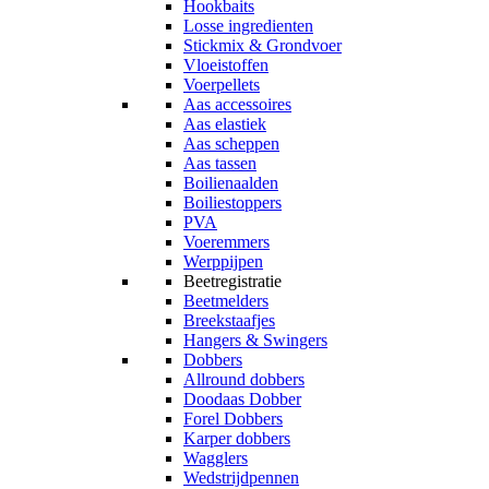
Hookbaits
Losse ingredienten
Stickmix & Grondvoer
Vloeistoffen
Voerpellets
Aas accessoires
Aas elastiek
Aas scheppen
Aas tassen
Boilienaalden
Boiliestoppers
PVA
Voeremmers
Werppijpen
Beetregistratie
Beetmelders
Breekstaafjes
Hangers & Swingers
Dobbers
Allround dobbers
Doodaas Dobber
Forel Dobbers
Karper dobbers
Wagglers
Wedstrijdpennen