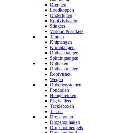
Dreggen
Loodkoppen
Onderlijnen
Roofvis haken
Stingers
Vislood & sinkers
Tangen
Kniptangen
Krimptangen
Onthaaktangen
Splitringtangen
Onthaken
Onthaakmatten
Roofvisnet
Wegen
Opbergsystemen
Foudralen
Hengelrekken
Rig wallets
Tackleboxen
Tassen
Dropshotten
Dropshot haken
Dropshot hengels
Dropshot lood