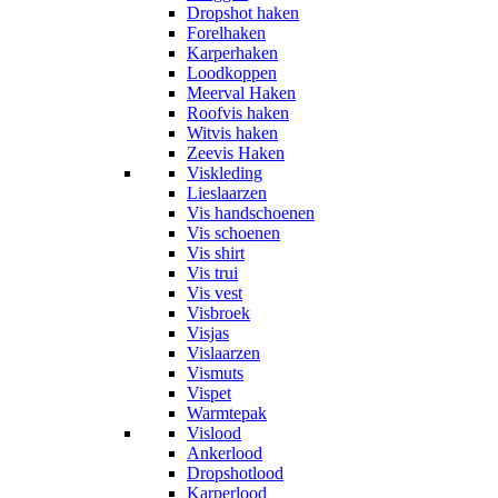
Dropshot haken
Forelhaken
Karperhaken
Loodkoppen
Meerval Haken
Roofvis haken
Witvis haken
Zeevis Haken
Viskleding
Lieslaarzen
Vis handschoenen
Vis schoenen
Vis shirt
Vis trui
Vis vest
Visbroek
Visjas
Vislaarzen
Vismuts
Vispet
Warmtepak
Vislood
Ankerlood
Dropshotlood
Karperlood