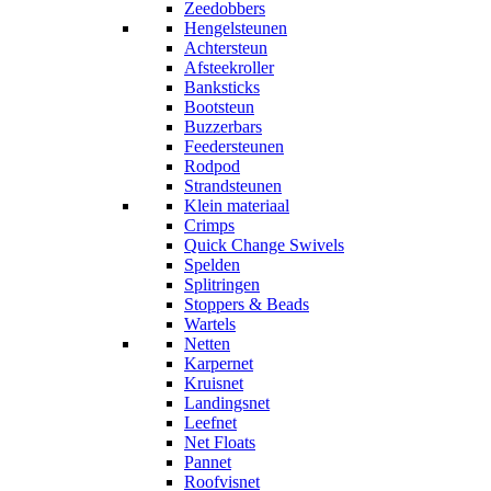
Zeedobbers
Hengelsteunen
Achtersteun
Afsteekroller
Banksticks
Bootsteun
Buzzerbars
Feedersteunen
Rodpod
Strandsteunen
Klein materiaal
Crimps
Quick Change Swivels
Spelden
Splitringen
Stoppers & Beads
Wartels
Netten
Karpernet
Kruisnet
Landingsnet
Leefnet
Net Floats
Pannet
Roofvisnet