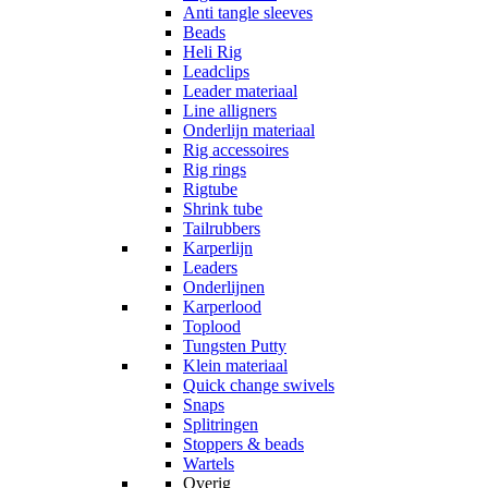
Anti tangle sleeves
Beads
Heli Rig
Leadclips
Leader materiaal
Line alligners
Onderlijn materiaal
Rig accessoires
Rig rings
Rigtube
Shrink tube
Tailrubbers
Karperlijn
Leaders
Onderlijnen
Karperlood
Toplood
Tungsten Putty
Klein materiaal
Quick change swivels
Snaps
Splitringen
Stoppers & beads
Wartels
Overig