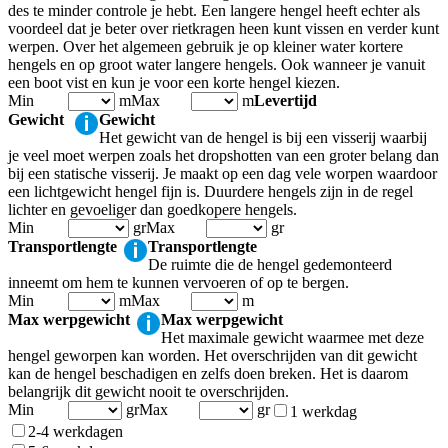
des te minder controle je hebt. Een langere hengel heeft echter als
voordeel dat je beter over rietkragen heen kunt vissen en verder kunt
werpen. Over het algemeen gebruik je op kleiner water kortere
hengels en op groot water langere hengels. Ook wanneer je vanuit
een boot vist en kun je voor een korte hengel kiezen.
Min
m
Max
m
Levertijd
Gewicht
Gewicht
Het gewicht van de hengel is bij een visserij waarbij
je veel moet werpen zoals het dropshotten van een groter belang dan
bij een statische visserij. Je maakt op een dag vele worpen waardoor
een lichtgewicht hengel fijn is. Duurdere hengels zijn in de regel
lichter en gevoeliger dan goedkopere hengels.
Min
gr
Max
gr
Transportlengte
Transportlengte
De ruimte die de hengel gedemonteerd
inneemt om hem te kunnen vervoeren of op te bergen.
Min
m
Max
m
Max werpgewicht
Max werpgewicht
Het maximale gewicht waarmee met deze
hengel geworpen kan worden. Het overschrijden van dit gewicht
kan de hengel beschadigen en zelfs doen breken. Het is daarom
belangrijk dit gewicht nooit te overschrijden.
Min
gr
Max
gr
1 werkdag
2-4 werkdagen