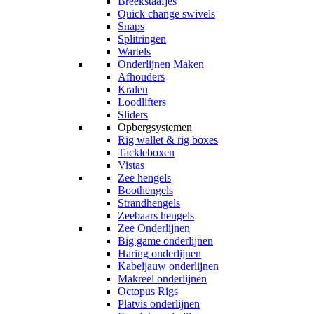
Breekstaafjes
Quick change swivels
Snaps
Splitringen
Wartels
Onderlijnen Maken
Afhouders
Kralen
Loodlifters
Sliders
Opbergsystemen
Rig wallet & rig boxes
Tackleboxen
Vistas
Zee hengels
Boothengels
Strandhengels
Zeebaars hengels
Zee Onderlijnen
Big game onderlijnen
Haring onderlijnen
Kabeljauw onderlijnen
Makreel onderlijnen
Octopus Rigs
Platvis onderlijnen