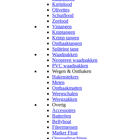
Knijplood
Olivettes
Schuiflood
Zeelood
Vistangen
Kniptangen
Krimp tangen
Onthaaktangen
Splitring tang
Waadpakken
Neopreen waadpakken
PVC waadpakken
Wegen & Onthaken
Hakenstekers
Meten
Onthaakmatten
Weegschalen
Weegzakken
Overig
Accessoires
Batterijen
Bellyboat
Fileermessen
Marker Float
Opspoelmachines