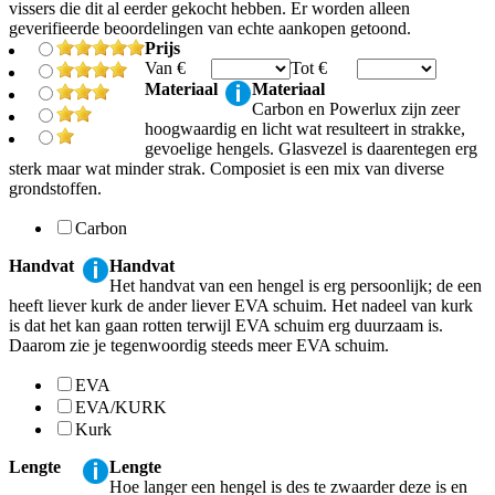
vissers die dit al eerder gekocht hebben. Er worden alleen
geverifieerde beoordelingen van echte aankopen getoond.
Prijs
Van €
Tot €
Materiaal
Materiaal
Carbon en Powerlux zijn zeer
hoogwaardig en licht wat resulteert in strakke,
gevoelige hengels. Glasvezel is daarentegen erg
sterk maar wat minder strak. Composiet is een mix van diverse
grondstoffen.
Carbon
Handvat
Handvat
Het handvat van een hengel is erg persoonlijk; de een
heeft liever kurk de ander liever EVA schuim. Het nadeel van kurk
is dat het kan gaan rotten terwijl EVA schuim erg duurzaam is.
Daarom zie je tegenwoordig steeds meer EVA schuim.
EVA
EVA/KURK
Kurk
Lengte
Lengte
Hoe langer een hengel is des te zwaarder deze is en