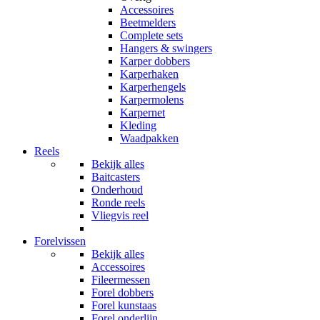
Accessoires
Beetmelders
Complete sets
Hangers & swingers
Karper dobbers
Karperhaken
Karperhengels
Karpermolens
Karpernet
Kleding
Waadpakken
Reels
Bekijk alles
Baitcasters
Onderhoud
Ronde reels
Vliegvis reel
Forelvissen
Bekijk alles
Accessoires
Fileermessen
Forel dobbers
Forel kunstaas
Forel onderlijn