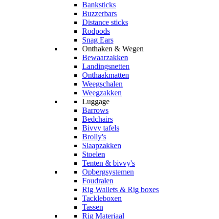
Banksticks
Buzzerbars
Distance sticks
Rodpods
Snag Ears
Onthaken & Wegen
Bewaarzakken
Landingsnetten
Onthaakmatten
Weegschalen
Weegzakken
Luggage
Barrows
Bedchairs
Bivvy tafels
Brolly's
Slaapzakken
Stoelen
Tenten & bivvy's
Opbergsystemen
Foudralen
Rig Wallets & Rig boxes
Tackleboxen
Tassen
Rig Materiaal