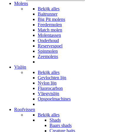
Molens
Bekijk alles
Baitrunner
Big Pit molens
Feedermolen
Match molen
Molentassen
Onderhoud
Reservespoel
Spinmolen
Zeemolens
Vislijn
Bekijk alles
Gevlochten lijn
Nylon lijn
Fluorocarbon
Vliegvislijn
Opspoelmachines
Roofvissen
Bekijk alles
Shads
Baars shads
Creature baits