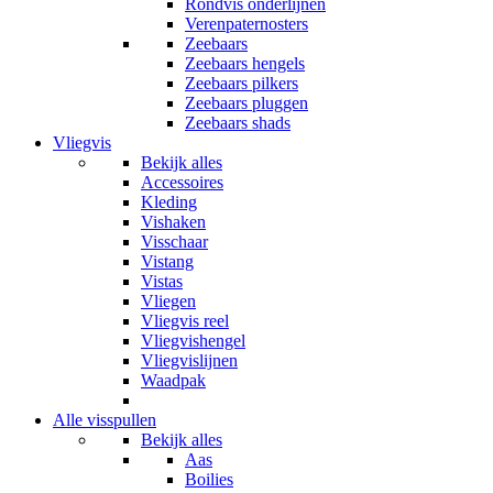
Rondvis onderlijnen
Verenpaternosters
Zeebaars
Zeebaars hengels
Zeebaars pilkers
Zeebaars pluggen
Zeebaars shads
Vliegvis
Bekijk alles
Accessoires
Kleding
Vishaken
Visschaar
Vistang
Vistas
Vliegen
Vliegvis reel
Vliegvishengel
Vliegvislijnen
Waadpak
Alle visspullen
Bekijk alles
Aas
Boilies