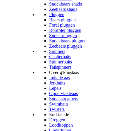
Snoekbaars shads
Zeebaars shads
Pluggen
Baars pluggen
Forel pluggen
Roofblei pluggen
Snoek pluggen
Snoekbaars pluggen
Zeebaars pluggen
Spinners
Chatterbaits
Spinnerbaits
Tailspinners
Overig kunstaas
Imitatie aas
Jerkbaits
Lepels
Oppervlakteaas
Snoekstreamers
Swimbaits
Twisters
End-tackle
Dreggen
Loodkoppen
Onderlijnen