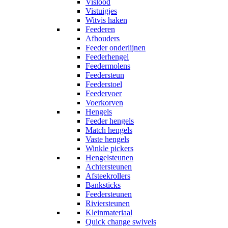
Vislood
Vistuigjes
Witvis haken
Feederen
Afhouders
Feeder onderlijnen
Feederhengel
Feedermolens
Feedersteun
Feederstoel
Feedervoer
Voerkorven
Hengels
Feeder hengels
Match hengels
Vaste hengels
Winkle pickers
Hengelsteunen
Achtersteunen
Afsteekrollers
Banksticks
Feedersteunen
Riviersteunen
Kleinmateriaal
Quick change swivels