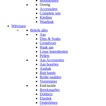
Bootsteunen
Overig
Accessoires
Complete sets
Kleding
Waadpak
Witvissen
Bekijk alles
Aas
Dips & Soaks
Grondvoer
Haak aas
Losse ingredienten
Pellets
Aas Accessoires
Aas boortjes
Aasbak
Bait bands
Boilie naalden
Voeremmer
End-tackle
Breekstaafjes
Dobbers
Elastiek
Onderlijnen