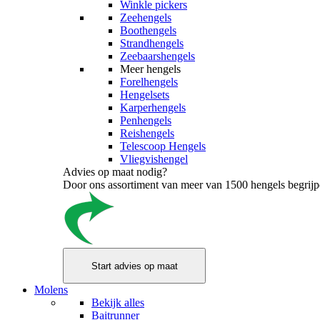
Winkle pickers
Zeehengels
Boothengels
Strandhengels
Zeebaarshengels
Meer hengels
Forelhengels
Hengelsets
Karperhengels
Penhengels
Reishengels
Telescoop Hengels
Vliegvishengel
Advies op maat nodig?
Door ons assortiment van meer van 1500 hengels begrijpen
Molens
Bekijk alles
Baitrunner