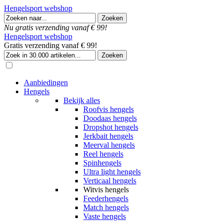
Hengelsport webshop
Nu gratis verzending vanaf € 99!
Hengelsport webshop
Gratis verzending vanaf € 99!
Aanbiedingen
Hengels
Bekijk alles
Roofvis hengels
Doodaas hengels
Dropshot hengels
Jerkbait hengels
Meerval hengels
Reel hengels
Spinhengels
Ultra light hengels
Verticaal hengels
Witvis hengels
Feederhengels
Match hengels
Vaste hengels