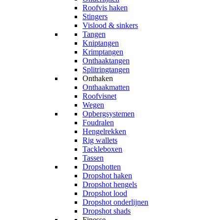
Roofvis haken
Stingers
Vislood & sinkers
Tangen
Kniptangen
Krimptangen
Onthaaktangen
Splitringtangen
Onthaken
Onthaakmatten
Roofvisnet
Wegen
Opbergsystemen
Foudralen
Hengelrekken
Rig wallets
Tackleboxen
Tassen
Dropshotten
Dropshot haken
Dropshot hengels
Dropshot lood
Dropshot onderlijnen
Dropshot shads
Finesse