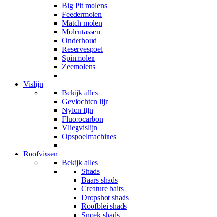
Big Pit molens
Feedermolen
Match molen
Molentassen
Onderhoud
Reservespoel
Spinmolen
Zeemolens
Vislijn
Bekijk alles
Gevlochten lijn
Nylon lijn
Fluorocarbon
Vliegvislijn
Opspoelmachines
Roofvissen
Bekijk alles
Shads
Baars shads
Creature baits
Dropshot shads
Roofblei shads
Snoek shads