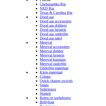
Cheburashka Rig
NED Rig
Texas & Carolina Rig
Dood aas
Dood aas accessoires
Dood aas dobbers
Dood aas hengels
Dood aas onderlijn
Dood aas takel
Meerval
Meerval accessoires
Meerval dobber
Meerval hengels
Meerval kunstaas
Meerval onderlijn
Onderlijn materiaal
Klein materiaal
Crimps
Quick change swivels
Snaps
Splitringen
Wartels
Boten en toebehoren
Bellyboat