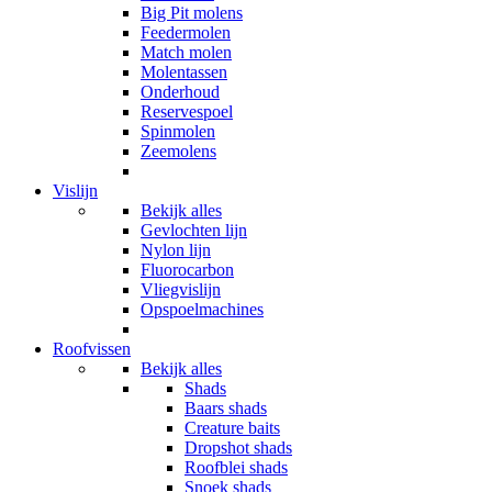
Big Pit molens
Feedermolen
Match molen
Molentassen
Onderhoud
Reservespoel
Spinmolen
Zeemolens
Vislijn
Bekijk alles
Gevlochten lijn
Nylon lijn
Fluorocarbon
Vliegvislijn
Opspoelmachines
Roofvissen
Bekijk alles
Shads
Baars shads
Creature baits
Dropshot shads
Roofblei shads
Snoek shads