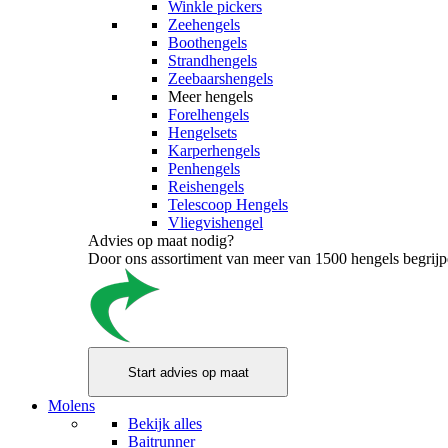
Winkle pickers
Zeehengels
Boothengels
Strandhengels
Zeebaarshengels
Meer hengels
Forelhengels
Hengelsets
Karperhengels
Penhengels
Reishengels
Telescoop Hengels
Vliegvishengel
Advies op maat nodig?
Door ons assortiment van meer van 1500 hengels begrijpen
Molens
Bekijk alles
Baitrunner