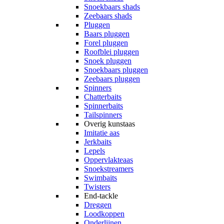
Snoekbaars shads
Zeebaars shads
Pluggen
Baars pluggen
Forel pluggen
Roofblei pluggen
Snoek pluggen
Snoekbaars pluggen
Zeebaars pluggen
Spinners
Chatterbaits
Spinnerbaits
Tailspinners
Overig kunstaas
Imitatie aas
Jerkbaits
Lepels
Oppervlakteaas
Snoekstreamers
Swimbaits
Twisters
End-tackle
Dreggen
Loodkoppen
Onderlijnen