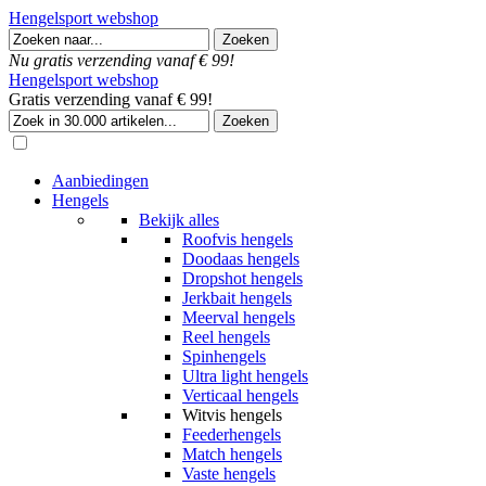
Hengelsport webshop
Nu gratis verzending vanaf € 99!
Hengelsport webshop
Gratis verzending vanaf € 99!
Aanbiedingen
Hengels
Bekijk alles
Roofvis hengels
Doodaas hengels
Dropshot hengels
Jerkbait hengels
Meerval hengels
Reel hengels
Spinhengels
Ultra light hengels
Verticaal hengels
Witvis hengels
Feederhengels
Match hengels
Vaste hengels