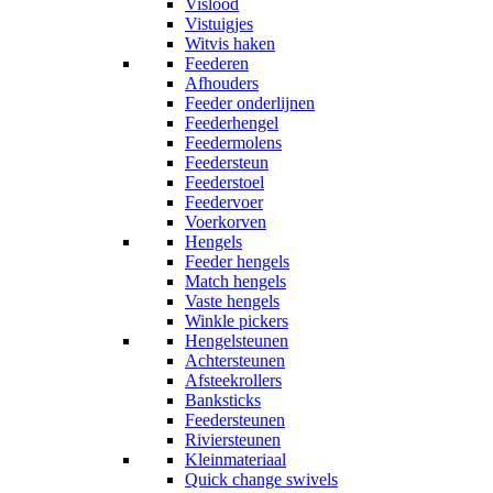
Vislood
Vistuigjes
Witvis haken
Feederen
Afhouders
Feeder onderlijnen
Feederhengel
Feedermolens
Feedersteun
Feederstoel
Feedervoer
Voerkorven
Hengels
Feeder hengels
Match hengels
Vaste hengels
Winkle pickers
Hengelsteunen
Achtersteunen
Afsteekrollers
Banksticks
Feedersteunen
Riviersteunen
Kleinmateriaal
Quick change swivels