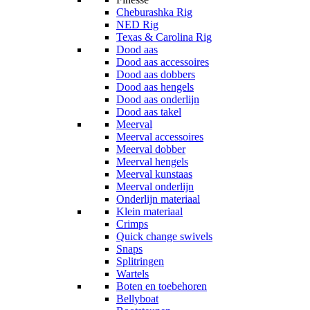
Cheburashka Rig
NED Rig
Texas & Carolina Rig
Dood aas
Dood aas accessoires
Dood aas dobbers
Dood aas hengels
Dood aas onderlijn
Dood aas takel
Meerval
Meerval accessoires
Meerval dobber
Meerval hengels
Meerval kunstaas
Meerval onderlijn
Onderlijn materiaal
Klein materiaal
Crimps
Quick change swivels
Snaps
Splitringen
Wartels
Boten en toebehoren
Bellyboat