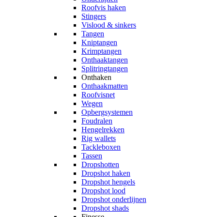
Roofvis haken
Stingers
Vislood & sinkers
Tangen
Kniptangen
Krimptangen
Onthaaktangen
Splitringtangen
Onthaken
Onthaakmatten
Roofvisnet
Wegen
Opbergsystemen
Foudralen
Hengelrekken
Rig wallets
Tackleboxen
Tassen
Dropshotten
Dropshot haken
Dropshot hengels
Dropshot lood
Dropshot onderlijnen
Dropshot shads
Finesse