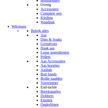
Bootsteunen
Overig
Accessoires
Complete sets
Kleding
Waadpak
Witvissen
Bekijk alles
Aas
Dips & Soaks
Grondvoer
Haak aas
Losse ingredienten
Pellets
Aas Accessoires
Aas boortjes
Aasbak
Bait bands
Boilie naalden
Voeremmer
End-tackle
Breekstaafjes
Dobbers
Elastiek
Onderlijnen