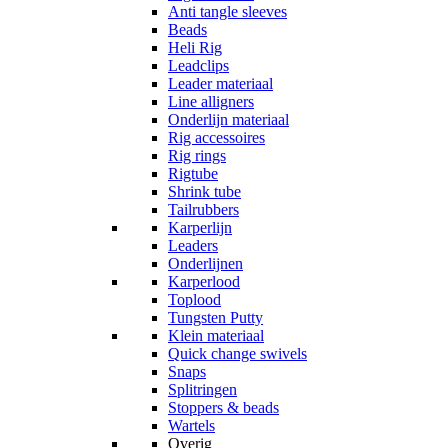
Anti tangle sleeves
Beads
Heli Rig
Leadclips
Leader materiaal
Line alligners
Onderlijn materiaal
Rig accessoires
Rig rings
Rigtube
Shrink tube
Tailrubbers
Karperlijn
Leaders
Onderlijnen
Karperlood
Toplood
Tungsten Putty
Klein materiaal
Quick change swivels
Snaps
Splitringen
Stoppers & beads
Wartels
Overig