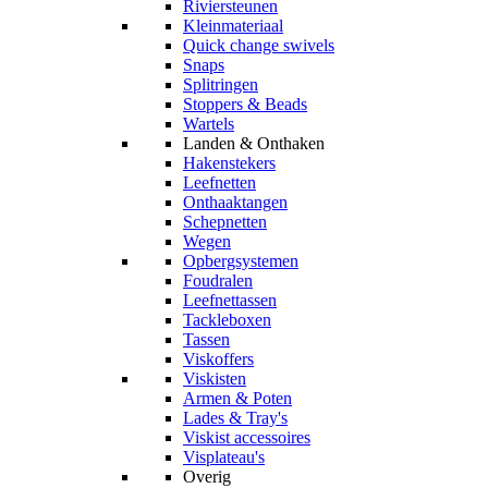
Riviersteunen
Kleinmateriaal
Quick change swivels
Snaps
Splitringen
Stoppers & Beads
Wartels
Landen & Onthaken
Hakenstekers
Leefnetten
Onthaaktangen
Schepnetten
Wegen
Opbergsystemen
Foudralen
Leefnettassen
Tackleboxen
Tassen
Viskoffers
Viskisten
Armen & Poten
Lades & Tray's
Viskist accessoires
Visplateau's
Overig