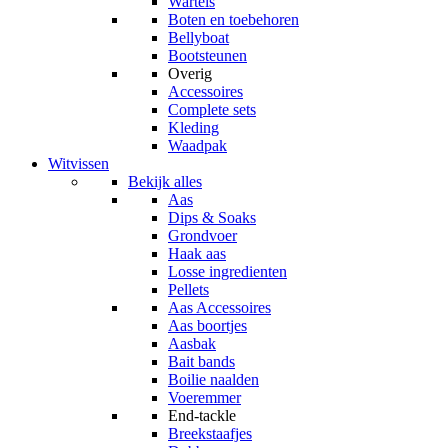
Wartels
Boten en toebehoren
Bellyboat
Bootsteunen
Overig
Accessoires
Complete sets
Kleding
Waadpak
Witvissen
Bekijk alles
Aas
Dips & Soaks
Grondvoer
Haak aas
Losse ingredienten
Pellets
Aas Accessoires
Aas boortjes
Aasbak
Bait bands
Boilie naalden
Voeremmer
End-tackle
Breekstaafjes