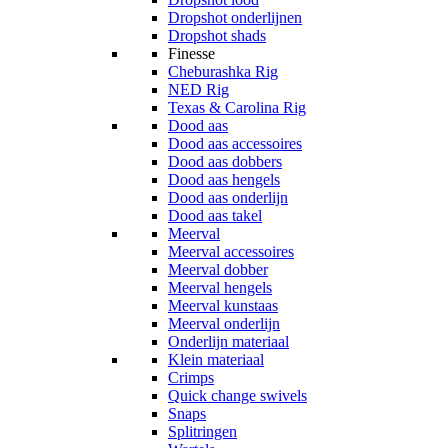
Dropshot onderlijnen
Dropshot shads
Finesse
Cheburashka Rig
NED Rig
Texas & Carolina Rig
Dood aas
Dood aas accessoires
Dood aas dobbers
Dood aas hengels
Dood aas onderlijn
Dood aas takel
Meerval
Meerval accessoires
Meerval dobber
Meerval hengels
Meerval kunstaas
Meerval onderlijn
Onderlijn materiaal
Klein materiaal
Crimps
Quick change swivels
Snaps
Splitringen