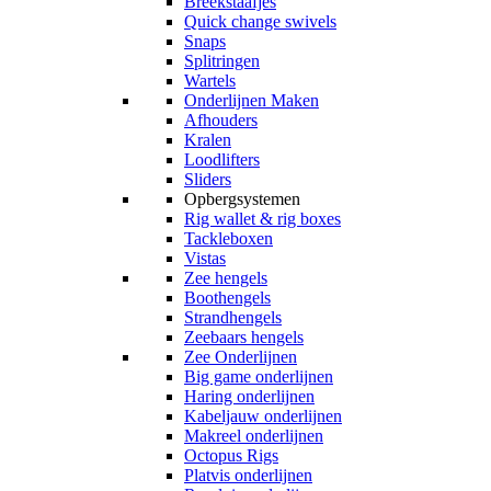
Breekstaafjes
Quick change swivels
Snaps
Splitringen
Wartels
Onderlijnen Maken
Afhouders
Kralen
Loodlifters
Sliders
Opbergsystemen
Rig wallet & rig boxes
Tackleboxen
Vistas
Zee hengels
Boothengels
Strandhengels
Zeebaars hengels
Zee Onderlijnen
Big game onderlijnen
Haring onderlijnen
Kabeljauw onderlijnen
Makreel onderlijnen
Octopus Rigs
Platvis onderlijnen