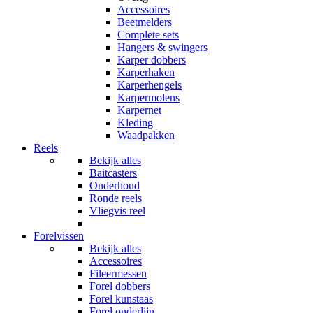
Accessoires
Beetmelders
Complete sets
Hangers & swingers
Karper dobbers
Karperhaken
Karperhengels
Karpermolens
Karpernet
Kleding
Waadpakken
Reels
Bekijk alles
Baitcasters
Onderhoud
Ronde reels
Vliegvis reel
Forelvissen
Bekijk alles
Accessoires
Fileermessen
Forel dobbers
Forel kunstaas
Forel onderlijn