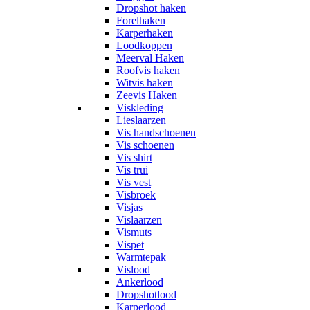
Dropshot haken
Forelhaken
Karperhaken
Loodkoppen
Meerval Haken
Roofvis haken
Witvis haken
Zeevis Haken
Viskleding
Lieslaarzen
Vis handschoenen
Vis schoenen
Vis shirt
Vis trui
Vis vest
Visbroek
Visjas
Vislaarzen
Vismuts
Vispet
Warmtepak
Vislood
Ankerlood
Dropshotlood
Karperlood