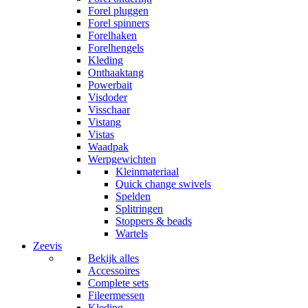
Forel pluggen
Forel spinners
Forelhaken
Forelhengels
Kleding
Onthaaktang
Powerbait
Visdoder
Visschaar
Vistang
Vistas
Waadpak
Werpgewichten
Kleinmateriaal
Quick change swivels
Spelden
Splitringen
Stoppers & beads
Wartels
Zeevis
Bekijk alles
Accessoires
Complete sets
Fileermessen
Kleding