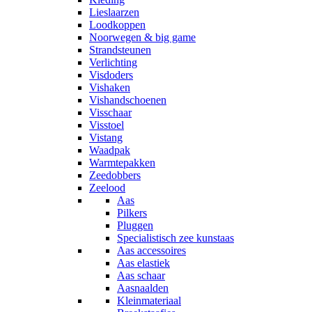
Lieslaarzen
Loodkoppen
Noorwegen & big game
Strandsteunen
Verlichting
Visdoders
Vishaken
Vishandschoenen
Visschaar
Visstoel
Vistang
Waadpak
Warmtepakken
Zeedobbers
Zeelood
Aas
Pilkers
Pluggen
Specialistisch zee kunstaas
Aas accessoires
Aas elastiek
Aas schaar
Aasnaalden
Kleinmateriaal