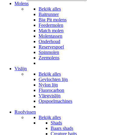
Molens
Bekijk alles
Baitrunner
Big Pit molens
Feedermolen
Match molen
Molentassen
Onderhoud
Reservespoel
Spinmolen
Zeemolens
Vislijn
Bekijk alles
Gevlochten lijn
Nylon lijn
Fluorocarbon
Vliegvislijn
Opspoelmachines
Roofvissen
Bekijk alles
Shads
Baars shads
Creature baits