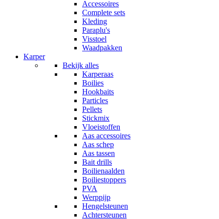
Accessoires
Complete sets
Kleding
Paraplu's
Visstoel
Waadpakken
Karper
Bekijk alles
Karperaas
Boilies
Hookbaits
Particles
Pellets
Stickmix
Vloeistoffen
Aas accessoires
Aas schep
Aas tassen
Bait drills
Boilienaalden
Boiliestoppers
PVA
Werppijp
Hengelsteunen
Achtersteunen