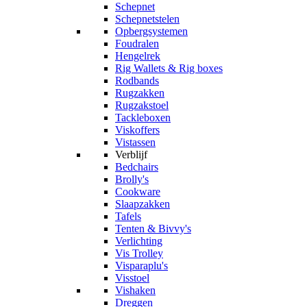
Schepnet
Schepnetstelen
Opbergsystemen
Foudralen
Hengelrek
Rig Wallets & Rig boxes
Rodbands
Rugzakken
Rugzakstoel
Tackleboxen
Viskoffers
Vistassen
Verblijf
Bedchairs
Brolly's
Cookware
Slaapzakken
Tafels
Tenten & Bivvy's
Verlichting
Vis Trolley
Visparaplu's
Visstoel
Vishaken
Dreggen