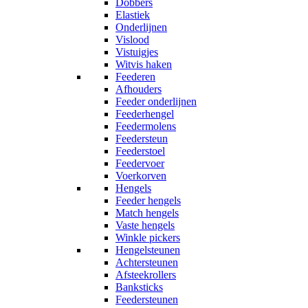
Dobbers
Elastiek
Onderlijnen
Vislood
Vistuigjes
Witvis haken
Feederen
Afhouders
Feeder onderlijnen
Feederhengel
Feedermolens
Feedersteun
Feederstoel
Feedervoer
Voerkorven
Hengels
Feeder hengels
Match hengels
Vaste hengels
Winkle pickers
Hengelsteunen
Achtersteunen
Afsteekrollers
Banksticks
Feedersteunen