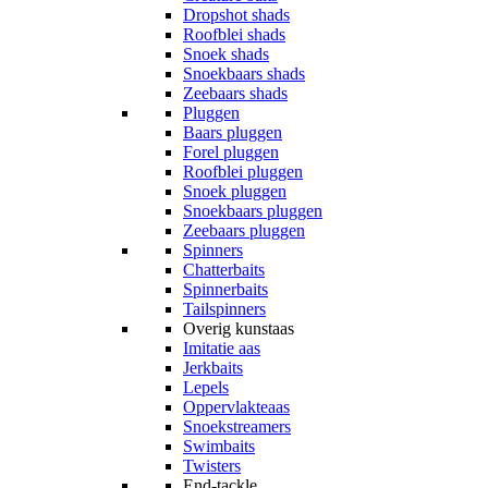
Dropshot shads
Roofblei shads
Snoek shads
Snoekbaars shads
Zeebaars shads
Pluggen
Baars pluggen
Forel pluggen
Roofblei pluggen
Snoek pluggen
Snoekbaars pluggen
Zeebaars pluggen
Spinners
Chatterbaits
Spinnerbaits
Tailspinners
Overig kunstaas
Imitatie aas
Jerkbaits
Lepels
Oppervlakteaas
Snoekstreamers
Swimbaits
Twisters
End-tackle