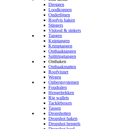
Dreggen
Loodkoppen
Onderlijnen
Roofvis haken
Stingers
Vislood & sinkers
Tangen
Kniptangen
Krimptangen
Onthaaktangen
Splitringtangen
Onthaken
Onthaakmatten
Roofvisnet
Wegen
Opbergsystemen
Foudralen
Hengelrekken
Rig wallets
Tackleboxen
Tassen
Dropshotten
Dropshot haken
Dropshot hengels
Dropshot lood