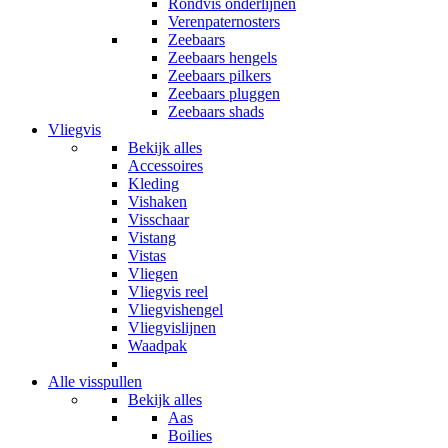
Rondvis onderlijnen
Verenpaternosters
Zeebaars
Zeebaars hengels
Zeebaars pilkers
Zeebaars pluggen
Zeebaars shads
Vliegvis
Bekijk alles
Accessoires
Kleding
Vishaken
Visschaar
Vistang
Vistas
Vliegen
Vliegvis reel
Vliegvishengel
Vliegvislijnen
Waadpak
Alle visspullen
Bekijk alles
Aas
Boilies