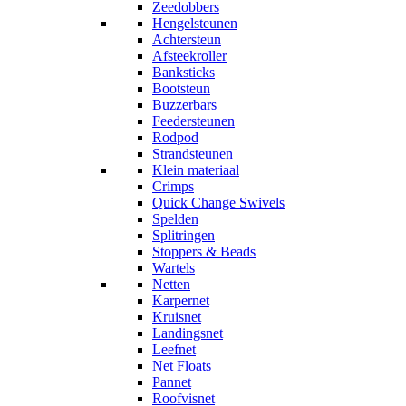
Zeedobbers
Hengelsteunen
Achtersteun
Afsteekroller
Banksticks
Bootsteun
Buzzerbars
Feedersteunen
Rodpod
Strandsteunen
Klein materiaal
Crimps
Quick Change Swivels
Spelden
Splitringen
Stoppers & Beads
Wartels
Netten
Karpernet
Kruisnet
Landingsnet
Leefnet
Net Floats
Pannet
Roofvisnet