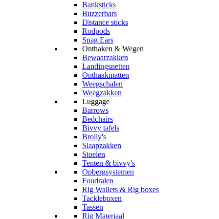
Banksticks
Buzzerbars
Distance sticks
Rodpods
Snag Ears
Onthaken & Wegen
Bewaarzakken
Landingsnetten
Onthaakmatten
Weegschalen
Weegzakken
Luggage
Barrows
Bedchairs
Bivvy tafels
Brolly's
Slaapzakken
Stoelen
Tenten & bivvy's
Opbergsystemen
Foudralen
Rig Wallets & Rig boxes
Tackleboxen
Tassen
Rig Materiaal