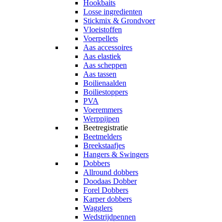
Hookbaits
Losse ingredienten
Stickmix & Grondvoer
Vloeistoffen
Voerpellets
Aas accessoires
Aas elastiek
Aas scheppen
Aas tassen
Boilienaalden
Boiliestoppers
PVA
Voeremmers
Werppijpen
Beetregistratie
Beetmelders
Breekstaafjes
Hangers & Swingers
Dobbers
Allround dobbers
Doodaas Dobber
Forel Dobbers
Karper dobbers
Wagglers
Wedstrijdpennen