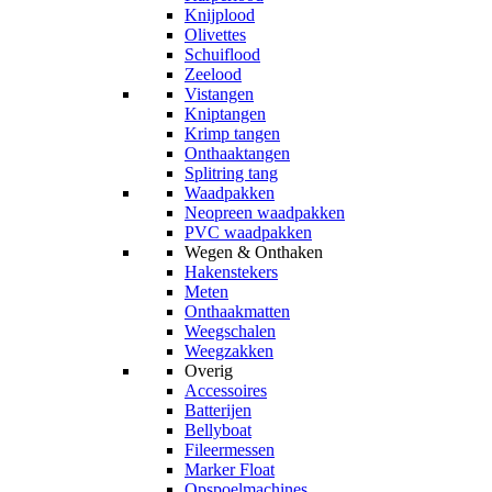
Knijplood
Olivettes
Schuiflood
Zeelood
Vistangen
Kniptangen
Krimp tangen
Onthaaktangen
Splitring tang
Waadpakken
Neopreen waadpakken
PVC waadpakken
Wegen & Onthaken
Hakenstekers
Meten
Onthaakmatten
Weegschalen
Weegzakken
Overig
Accessoires
Batterijen
Bellyboat
Fileermessen
Marker Float
Opspoelmachines