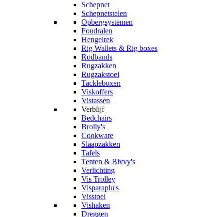
Schepnet
Schepnetstelen
Opbergsystemen
Foudralen
Hengelrek
Rig Wallets & Rig boxes
Rodbands
Rugzakken
Rugzakstoel
Tackleboxen
Viskoffers
Vistassen
Verblijf
Bedchairs
Brolly's
Cookware
Slaapzakken
Tafels
Tenten & Bivvy's
Verlichting
Vis Trolley
Visparaplu's
Visstoel
Vishaken
Dreggen