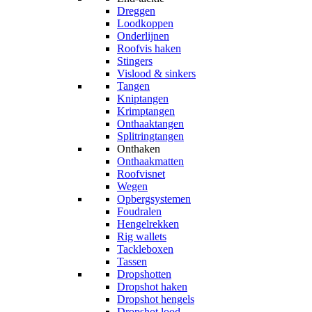
Dreggen
Loodkoppen
Onderlijnen
Roofvis haken
Stingers
Vislood & sinkers
Tangen
Kniptangen
Krimptangen
Onthaaktangen
Splitringtangen
Onthaken
Onthaakmatten
Roofvisnet
Wegen
Opbergsystemen
Foudralen
Hengelrekken
Rig wallets
Tackleboxen
Tassen
Dropshotten
Dropshot haken
Dropshot hengels
Dropshot lood