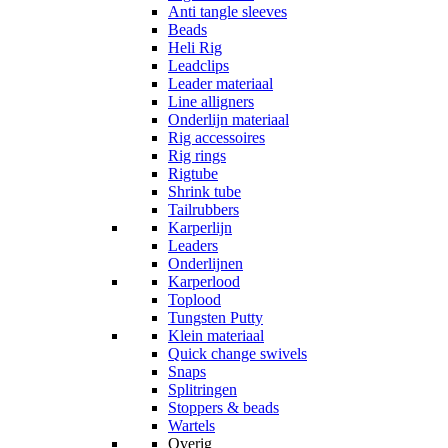
Anti tangle sleeves
Beads
Heli Rig
Leadclips
Leader materiaal
Line alligners
Onderlijn materiaal
Rig accessoires
Rig rings
Rigtube
Shrink tube
Tailrubbers
Karperlijn
Leaders
Onderlijnen
Karperlood
Toplood
Tungsten Putty
Klein materiaal
Quick change swivels
Snaps
Splitringen
Stoppers & beads
Wartels
Overig