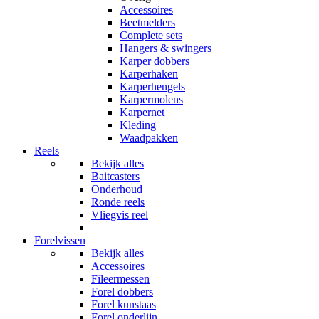
Accessoires
Beetmelders
Complete sets
Hangers & swingers
Karper dobbers
Karperhaken
Karperhengels
Karpermolens
Karpernet
Kleding
Waadpakken
Reels
Bekijk alles
Baitcasters
Onderhoud
Ronde reels
Vliegvis reel
Forelvissen
Bekijk alles
Accessoires
Fileermessen
Forel dobbers
Forel kunstaas
Forel onderlijn