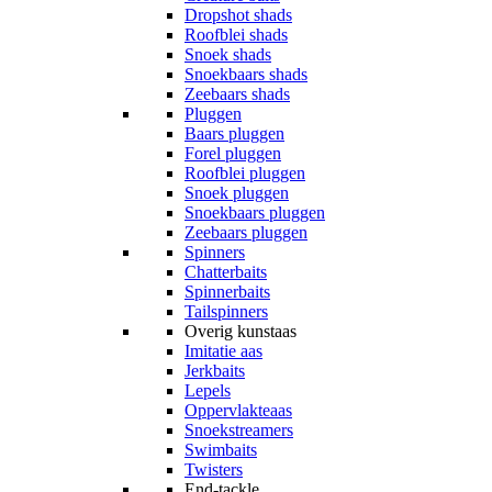
Dropshot shads
Roofblei shads
Snoek shads
Snoekbaars shads
Zeebaars shads
Pluggen
Baars pluggen
Forel pluggen
Roofblei pluggen
Snoek pluggen
Snoekbaars pluggen
Zeebaars pluggen
Spinners
Chatterbaits
Spinnerbaits
Tailspinners
Overig kunstaas
Imitatie aas
Jerkbaits
Lepels
Oppervlakteaas
Snoekstreamers
Swimbaits
Twisters
End-tackle