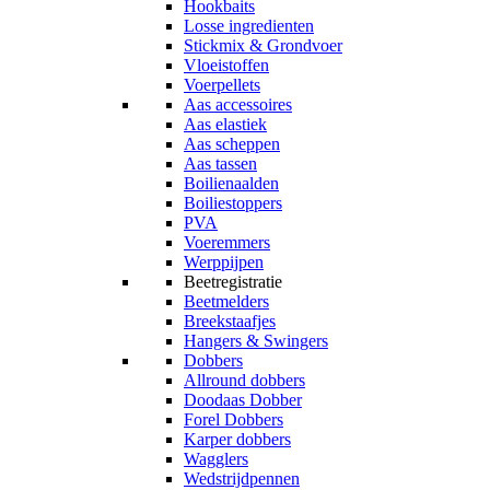
Hookbaits
Losse ingredienten
Stickmix & Grondvoer
Vloeistoffen
Voerpellets
Aas accessoires
Aas elastiek
Aas scheppen
Aas tassen
Boilienaalden
Boiliestoppers
PVA
Voeremmers
Werppijpen
Beetregistratie
Beetmelders
Breekstaafjes
Hangers & Swingers
Dobbers
Allround dobbers
Doodaas Dobber
Forel Dobbers
Karper dobbers
Wagglers
Wedstrijdpennen