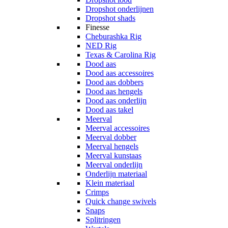
Dropshot onderlijnen
Dropshot shads
Finesse
Cheburashka Rig
NED Rig
Texas & Carolina Rig
Dood aas
Dood aas accessoires
Dood aas dobbers
Dood aas hengels
Dood aas onderlijn
Dood aas takel
Meerval
Meerval accessoires
Meerval dobber
Meerval hengels
Meerval kunstaas
Meerval onderlijn
Onderlijn materiaal
Klein materiaal
Crimps
Quick change swivels
Snaps
Splitringen