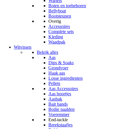
Wartels
Boten en toebehoren
Bellyboat
Bootsteunen
Overig
Accessoires
Complete sets
Kleding
Waadpak
Witvissen
Bekijk alles
Aas
Dips & Soaks
Grondvoer
Haak aas
Losse ingredienten
Pellets
Aas Accessoires
Aas boortjes
Aasbak
Bait bands
Boilie naalden
Voeremmer
End-tackle
Breekstaafjes