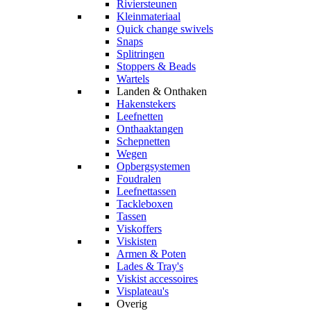
Riviersteunen
Kleinmateriaal
Quick change swivels
Snaps
Splitringen
Stoppers & Beads
Wartels
Landen & Onthaken
Hakenstekers
Leefnetten
Onthaaktangen
Schepnetten
Wegen
Opbergsystemen
Foudralen
Leefnettassen
Tackleboxen
Tassen
Viskoffers
Viskisten
Armen & Poten
Lades & Tray's
Viskist accessoires
Visplateau's
Overig