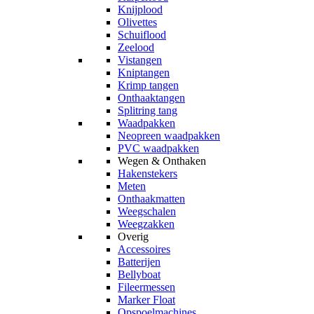
Knijplood
Olivettes
Schuiflood
Zeelood
Vistangen
Kniptangen
Krimp tangen
Onthaaktangen
Splitring tang
Waadpakken
Neopreen waadpakken
PVC waadpakken
Wegen & Onthaken
Hakenstekers
Meten
Onthaakmatten
Weegschalen
Weegzakken
Overig
Accessoires
Batterijen
Bellyboat
Fileermessen
Marker Float
Opspoelmachines