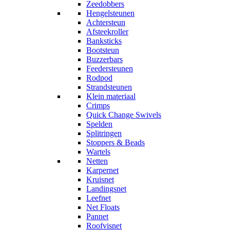
Zeedobbers
Hengelsteunen
Achtersteun
Afsteekroller
Banksticks
Bootsteun
Buzzerbars
Feedersteunen
Rodpod
Strandsteunen
Klein materiaal
Crimps
Quick Change Swivels
Spelden
Splitringen
Stoppers & Beads
Wartels
Netten
Karpernet
Kruisnet
Landingsnet
Leefnet
Net Floats
Pannet
Roofvisnet