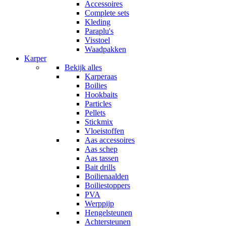
Accessoires
Complete sets
Kleding
Paraplu's
Visstoel
Waadpakken
Karper
Bekijk alles
Karperaas
Boilies
Hookbaits
Particles
Pellets
Stickmix
Vloeistoffen
Aas accessoires
Aas schep
Aas tassen
Bait drills
Boilienaalden
Boiliestoppers
PVA
Werppijp
Hengelsteunen
Achtersteunen