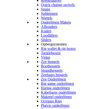
Breekstaafjes
Quick change swivels
Snaps
Splitringen
Wartels
Onderlijnen Maken
Afhouders
Kralen
Loodlifters
Sliders
Opbergsystemen
Rig wallet & rig boxes
Tackleboxen
Vistas
Zee hengels
Boothengels
Strandhengels
Zeebaars hengels
Zee Onderlijnen
Big game onderlijnen
Haring onderlijnen
Kabeljauw onderlijnen
Makreel onderlijnen
Octopus Rigs
Platvis onderlijnen