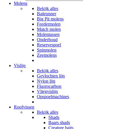
Molens
Bekijk alles
Baitrunner
Big Pit molens
Feedermolen
Match molen
Molentassen
Onderhoud
Reservespoel
Spinmolen
Zeemolens
Vislijn
Bekijk alles
Gevlochten lijn
Nylon lijn
Fluorocarbon
Vliegvislijn
Opspoelmachines
Roofvissen
Bekijk alles
Shads
Baars shads
Creature baits