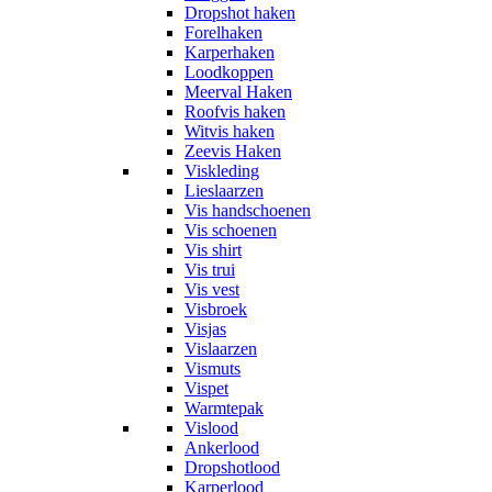
Dropshot haken
Forelhaken
Karperhaken
Loodkoppen
Meerval Haken
Roofvis haken
Witvis haken
Zeevis Haken
Viskleding
Lieslaarzen
Vis handschoenen
Vis schoenen
Vis shirt
Vis trui
Vis vest
Visbroek
Visjas
Vislaarzen
Vismuts
Vispet
Warmtepak
Vislood
Ankerlood
Dropshotlood
Karperlood