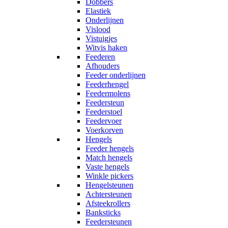
Dobbers
Elastiek
Onderlijnen
Vislood
Vistuigjes
Witvis haken
Feederen
Afhouders
Feeder onderlijnen
Feederhengel
Feedermolens
Feedersteun
Feederstoel
Feedervoer
Voerkorven
Hengels
Feeder hengels
Match hengels
Vaste hengels
Winkle pickers
Hengelsteunen
Achtersteunen
Afsteekrollers
Banksticks
Feedersteunen