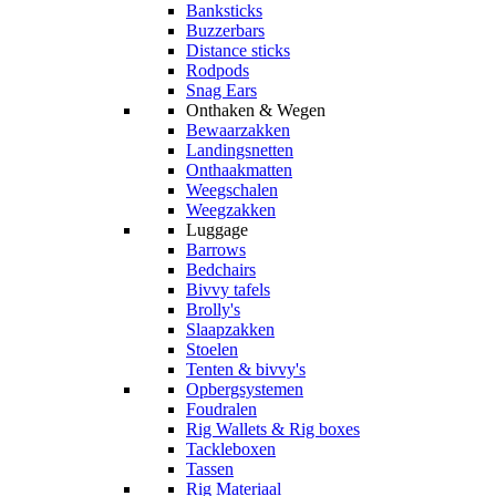
Banksticks
Buzzerbars
Distance sticks
Rodpods
Snag Ears
Onthaken & Wegen
Bewaarzakken
Landingsnetten
Onthaakmatten
Weegschalen
Weegzakken
Luggage
Barrows
Bedchairs
Bivvy tafels
Brolly's
Slaapzakken
Stoelen
Tenten & bivvy's
Opbergsystemen
Foudralen
Rig Wallets & Rig boxes
Tackleboxen
Tassen
Rig Materiaal