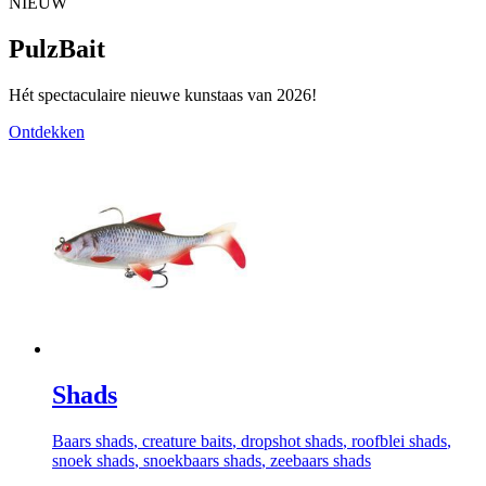
NIEUW
PulzBait
Hét spectaculaire nieuwe kunstaas van 2026!
Ontdekken
Shads
Baars shads
, creature baits
, dropshot shads
, roofblei shads
,
snoek shads
, snoekbaars shads
, zeebaars shads