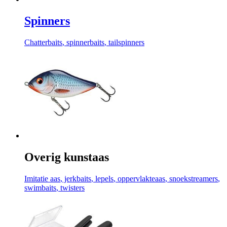
Spinners
Chatterbaits
, spinnerbaits
, tailspinners
Overig kunstaas
Imitatie aas
, jerkbaits
, lepels
, oppervlakteaas
, snoekstreamers
,
swimbaits
, twisters