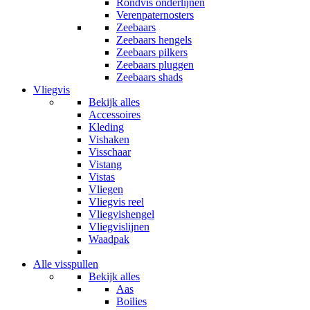
Rondvis onderlijnen
Verenpaternosters
Zeebaars
Zeebaars hengels
Zeebaars pilkers
Zeebaars pluggen
Zeebaars shads
Vliegvis
Bekijk alles
Accessoires
Kleding
Vishaken
Visschaar
Vistang
Vistas
Vliegen
Vliegvis reel
Vliegvishengel
Vliegvislijnen
Waadpak
Alle visspullen
Bekijk alles
Aas
Boilies