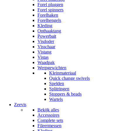
Forel pluggen
Forel spinners
Forelhaken
Forelhengels
Kleding
Onthaaktang
Powerbait
Visdoder
Visschaar
Vistang
Vistas
Waadpak
Werpgewichten
Kleinmateriaal
Quick change swivels
Spelden
Splitringen
Stoppers & beads
Wartels
Zeevis
Bekijk alles
Accessoires
Complete sets
Fileermessen
Kleding