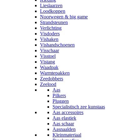
Lieslaarzen
Loodkoppen
Noorwegen & big game
Strandsteunen
Verlichting
Visdoders
Vishaken
Vishandschoenen
Visschaar
Visstoel
Vistang
Waadpak
Warmtepakken
Zeedobbers
Zeelood
Aas
Pilkers
Pluggen
Specialistisch zee kunstaas
Aas accessoires
Aas elastiek
Aas schaar
Aasnaalden
Kleinmateriaal