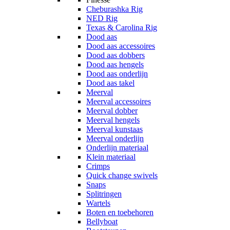
Cheburashka Rig
NED Rig
Texas & Carolina Rig
Dood aas
Dood aas accessoires
Dood aas dobbers
Dood aas hengels
Dood aas onderlijn
Dood aas takel
Meerval
Meerval accessoires
Meerval dobber
Meerval hengels
Meerval kunstaas
Meerval onderlijn
Onderlijn materiaal
Klein materiaal
Crimps
Quick change swivels
Snaps
Splitringen
Wartels
Boten en toebehoren
Bellyboat