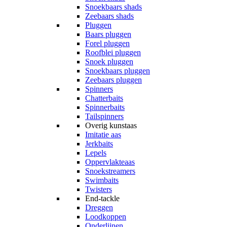
Snoekbaars shads
Zeebaars shads
Pluggen
Baars pluggen
Forel pluggen
Roofblei pluggen
Snoek pluggen
Snoekbaars pluggen
Zeebaars pluggen
Spinners
Chatterbaits
Spinnerbaits
Tailspinners
Overig kunstaas
Imitatie aas
Jerkbaits
Lepels
Oppervlakteaas
Snoekstreamers
Swimbaits
Twisters
End-tackle
Dreggen
Loodkoppen
Onderlijnen