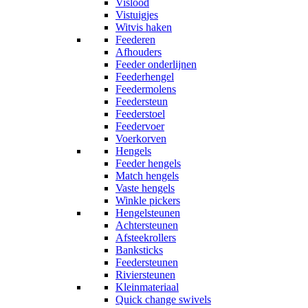
Vislood
Vistuigjes
Witvis haken
Feederen
Afhouders
Feeder onderlijnen
Feederhengel
Feedermolens
Feedersteun
Feederstoel
Feedervoer
Voerkorven
Hengels
Feeder hengels
Match hengels
Vaste hengels
Winkle pickers
Hengelsteunen
Achtersteunen
Afsteekrollers
Banksticks
Feedersteunen
Riviersteunen
Kleinmateriaal
Quick change swivels