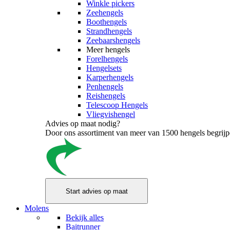
Winkle pickers
Zeehengels
Boothengels
Strandhengels
Zeebaarshengels
Meer hengels
Forelhengels
Hengelsets
Karperhengels
Penhengels
Reishengels
Telescoop Hengels
Vliegvishengel
Advies op maat nodig?
Door ons assortiment van meer van 1500 hengels begrijpen
Molens
Bekijk alles
Baitrunner