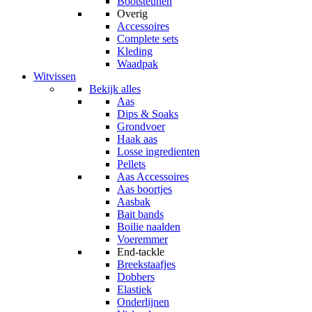
Bootsteunen
Overig
Accessoires
Complete sets
Kleding
Waadpak
Witvissen
Bekijk alles
Aas
Dips & Soaks
Grondvoer
Haak aas
Losse ingredienten
Pellets
Aas Accessoires
Aas boortjes
Aasbak
Bait bands
Boilie naalden
Voeremmer
End-tackle
Breekstaafjes
Dobbers
Elastiek
Onderlijnen