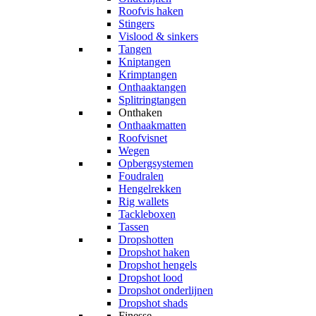
Roofvis haken
Stingers
Vislood & sinkers
Tangen
Kniptangen
Krimptangen
Onthaaktangen
Splitringtangen
Onthaken
Onthaakmatten
Roofvisnet
Wegen
Opbergsystemen
Foudralen
Hengelrekken
Rig wallets
Tackleboxen
Tassen
Dropshotten
Dropshot haken
Dropshot hengels
Dropshot lood
Dropshot onderlijnen
Dropshot shads
Finesse