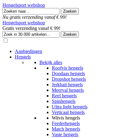
Hengelsport webshop
Nu gratis verzending vanaf € 99!
Hengelsport webshop
Gratis verzending vanaf € 99!
Aanbiedingen
Hengels
Bekijk alles
Roofvis hengels
Doodaas hengels
Dropshot hengels
Jerkbait hengels
Meerval hengels
Reel hengels
Spinhengels
Ultra light hengels
Verticaal hengels
Witvis hengels
Feederhengels
Match hengels
Vaste hengels