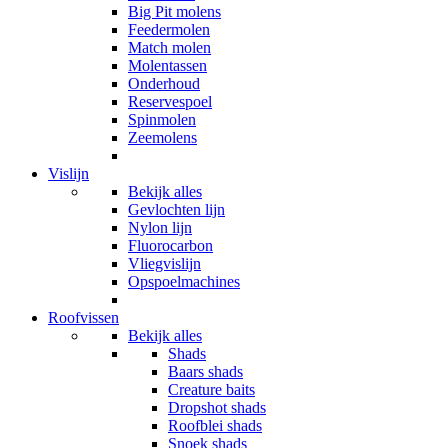
Big Pit molens
Feedermolen
Match molen
Molentassen
Onderhoud
Reservespoel
Spinmolen
Zeemolens
Vislijn
Bekijk alles
Gevlochten lijn
Nylon lijn
Fluorocarbon
Vliegvislijn
Opspoelmachines
Roofvissen
Bekijk alles
Shads
Baars shads
Creature baits
Dropshot shads
Roofblei shads
Snoek shads