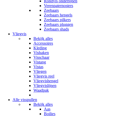
Rondvis onderlijnen
Verenpaternosters
Zeebaars
Zeebaars hengels
Zeebaars pilkers
Zeebaars pluggen
Zeebaars shads
Vliegvis
Bekijk alles
Accessoires
Kleding
Vishaken
Visschaar
Vistang
Vistas
Vliegen
Vliegvis reel
Vliegvishengel
Vliegvislijnen
Waadpak
Alle visspullen
Bekijk alles
Aas
Boilies