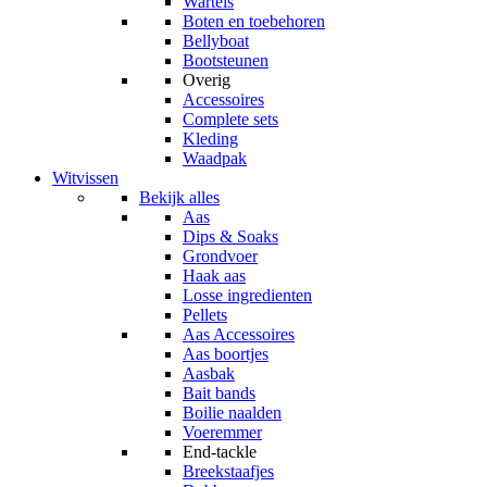
Wartels
Boten en toebehoren
Bellyboat
Bootsteunen
Overig
Accessoires
Complete sets
Kleding
Waadpak
Witvissen
Bekijk alles
Aas
Dips & Soaks
Grondvoer
Haak aas
Losse ingredienten
Pellets
Aas Accessoires
Aas boortjes
Aasbak
Bait bands
Boilie naalden
Voeremmer
End-tackle
Breekstaafjes