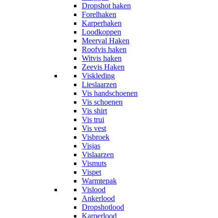
Dropshot haken
Forelhaken
Karperhaken
Loodkoppen
Meerval Haken
Roofvis haken
Witvis haken
Zeevis Haken
Viskleding
Lieslaarzen
Vis handschoenen
Vis schoenen
Vis shirt
Vis trui
Vis vest
Visbroek
Visjas
Vislaarzen
Vismuts
Vispet
Warmtepak
Vislood
Ankerlood
Dropshotlood
Karperlood