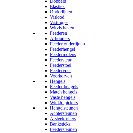
Dobbers
Elastiek
Onderlijnen
Vislood
Vistuigjes
Witvis haken
Feederen
Afhouders
Feeder onderlijnen
Feederhengel
Feedermolens
Feedersteun
Feederstoel
Feedervoer
Voerkorven
Hengels
Feeder hengels
Match hengels
Vaste hengels
Winkle pickers
Hengelsteunen
Achtersteunen
Afsteekrollers
Banksticks
Feedersteunen