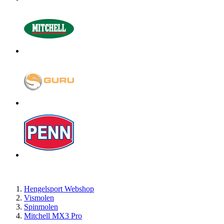
Hengelsport Webshop
Vismolen
Spinmolen
Mitchell MX3 Pro