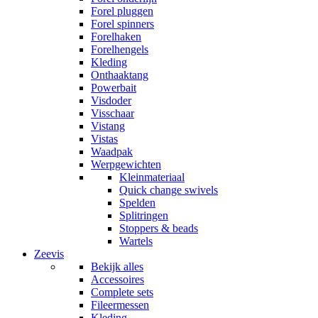
Forel pluggen
Forel spinners
Forelhaken
Forelhengels
Kleding
Onthaaktang
Powerbait
Visdoder
Visschaar
Vistang
Vistas
Waadpak
Werpgewichten
Kleinmateriaal
Quick change swivels
Spelden
Splitringen
Stoppers & beads
Wartels
Zeevis
Bekijk alles
Accessoires
Complete sets
Fileermessen
Kleding