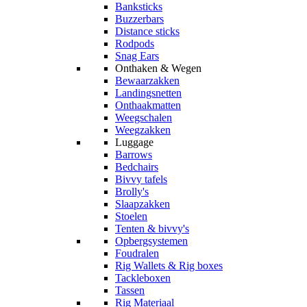
Banksticks
Buzzerbars
Distance sticks
Rodpods
Snag Ears
Onthaken & Wegen
Bewaarzakken
Landingsnetten
Onthaakmatten
Weegschalen
Weegzakken
Luggage
Barrows
Bedchairs
Bivvy tafels
Brolly's
Slaapzakken
Stoelen
Tenten & bivvy's
Opbergsystemen
Foudralen
Rig Wallets & Rig boxes
Tackleboxen
Tassen
Rig Materiaal