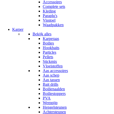
Accessoires
Complete sets
Kleding
Paraplu's
Visstoel
Waadpakken
Karper
Bekijk alles
Karperaas
Boilies
Hookbaits
Particles
Pellets
Stickmix
Vloeistoffen
Aas accessoires
Aas schep
Aas tassen
Bait drills
Boilienaalden
Boiliestoppers
PVA
Werppijp
Hengelsteunen
Achtersteunen