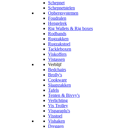
Schepnet
Schepnetstelen
Opbergsystemen
Foudralen
Hengelrek
Rig Wallets & Rig boxes
Rodbands
Rugzakken
Rugzakstoel
Tackleboxen
Viskoffers
Vistassen
Verblijf
Bedchairs
Brolly's
Cookware
Slaapzakken
Tafels
Tenten & Bivvy's
Verlichting
Vis Trolley
Visparaplu's
Visstoel
Vishaken
Dreggen