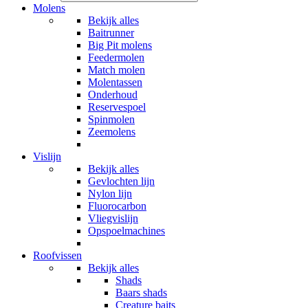
Molens
Bekijk alles
Baitrunner
Big Pit molens
Feedermolen
Match molen
Molentassen
Onderhoud
Reservespoel
Spinmolen
Zeemolens
Vislijn
Bekijk alles
Gevlochten lijn
Nylon lijn
Fluorocarbon
Vliegvislijn
Opspoelmachines
Roofvissen
Bekijk alles
Shads
Baars shads
Creature baits