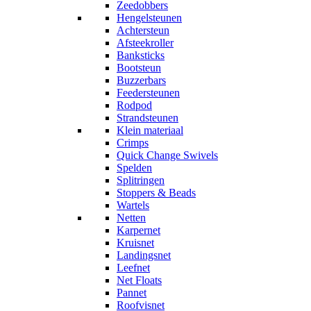
Zeedobbers
Hengelsteunen
Achtersteun
Afsteekroller
Banksticks
Bootsteun
Buzzerbars
Feedersteunen
Rodpod
Strandsteunen
Klein materiaal
Crimps
Quick Change Swivels
Spelden
Splitringen
Stoppers & Beads
Wartels
Netten
Karpernet
Kruisnet
Landingsnet
Leefnet
Net Floats
Pannet
Roofvisnet