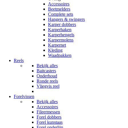
Accessoires
Beetmelders
Complete sets
Hangers & swingers
Karper dobbers
Karperhaken
Karperhengels
Karpermolens
Karpernet
Kleding
Waadpakken
Reels
Bekijk alles
Baitcasters
Onderhoud
Ronde reels
Vliegvis reel
Forelvissen
Bekijk alles
Accessoires
Fileermessen
Forel dobbers
Forel kunstaas
Forel onderlijn