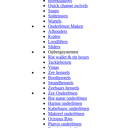
Breekstaafjes
Quick change swivels
Snaps
Splitringen
Wartels
Onderlijnen Maken
Afhouders
Kralen
Loodlifters
Sliders
Opbergsystemen
Rig wallet & rig boxes
Tackleboxen
Vistas
Zee hengels
Boothengels
Strandhengels
Zeebaars hengels
Zee Onderlijnen
Big game onderlijnen
Haring onderlijnen
Kabeljauw onderlijnen
Makreel onderlijnen
Octopus Rigs
Platvis onderlijnen