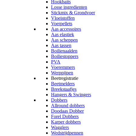
Hookbaits
Losse ingredienten
Stickmix & Grondvoer
Vloeistoffen
Voerpellets
Aas accessoires
Aas elastiek
Aas scheppen
Aas tassen
Boilienaalden
Boiliestoppers
PVA
Voeremmers
Werppijpen
Beetregistratie
Beetmelders
Breekstaafjes
Hangers & Swingers
Dobbers
Allround dobbers
Doodaas Dobber
Forel Dobbers
Karper dobbers
Wagglers
Wedstrijdpennen