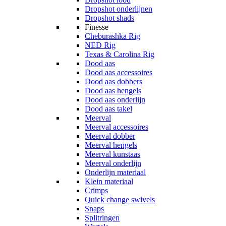
Dropshot onderlijnen
Dropshot shads
Finesse
Cheburashka Rig
NED Rig
Texas & Carolina Rig
Dood aas
Dood aas accessoires
Dood aas dobbers
Dood aas hengels
Dood aas onderlijn
Dood aas takel
Meerval
Meerval accessoires
Meerval dobber
Meerval hengels
Meerval kunstaas
Meerval onderlijn
Onderlijn materiaal
Klein materiaal
Crimps
Quick change swivels
Snaps
Splitringen