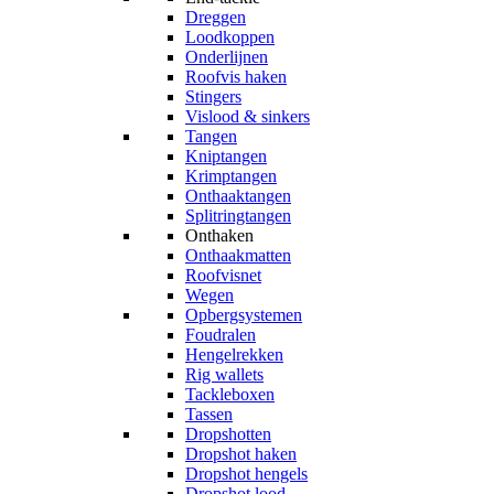
Dreggen
Loodkoppen
Onderlijnen
Roofvis haken
Stingers
Vislood & sinkers
Tangen
Kniptangen
Krimptangen
Onthaaktangen
Splitringtangen
Onthaken
Onthaakmatten
Roofvisnet
Wegen
Opbergsystemen
Foudralen
Hengelrekken
Rig wallets
Tackleboxen
Tassen
Dropshotten
Dropshot haken
Dropshot hengels
Dropshot lood