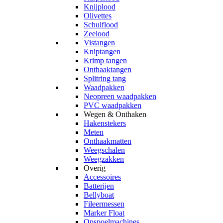
Knijplood
Olivettes
Schuiflood
Zeelood
Vistangen
Kniptangen
Krimp tangen
Onthaaktangen
Splitring tang
Waadpakken
Neopreen waadpakken
PVC waadpakken
Wegen & Onthaken
Hakenstekers
Meten
Onthaakmatten
Weegschalen
Weegzakken
Overig
Accessoires
Batterijen
Bellyboat
Fileermessen
Marker Float
Opspoelmachines