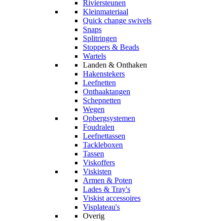
Riviersteunen
Kleinmateriaal
Quick change swivels
Snaps
Splitringen
Stoppers & Beads
Wartels
Landen & Onthaken
Hakenstekers
Leefnetten
Onthaaktangen
Schepnetten
Wegen
Opbergsystemen
Foudralen
Leefnettassen
Tackleboxen
Tassen
Viskoffers
Viskisten
Armen & Poten
Lades & Tray's
Viskist accessoires
Visplateau's
Overig