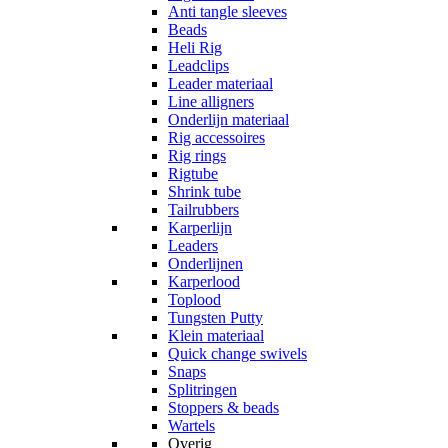
Anti tangle sleeves
Beads
Heli Rig
Leadclips
Leader materiaal
Line alligners
Onderlijn materiaal
Rig accessoires
Rig rings
Rigtube
Shrink tube
Tailrubbers
Karperlijn
Leaders
Onderlijnen
Karperlood
Toplood
Tungsten Putty
Klein materiaal
Quick change swivels
Snaps
Splitringen
Stoppers & beads
Wartels
Overig