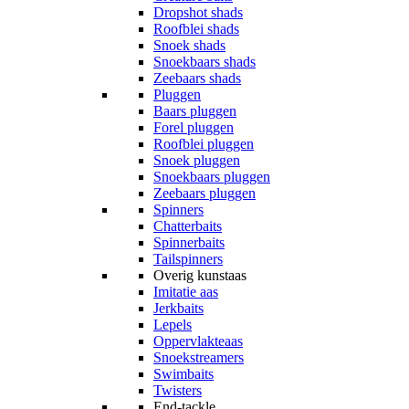
Dropshot shads
Roofblei shads
Snoek shads
Snoekbaars shads
Zeebaars shads
Pluggen
Baars pluggen
Forel pluggen
Roofblei pluggen
Snoek pluggen
Snoekbaars pluggen
Zeebaars pluggen
Spinners
Chatterbaits
Spinnerbaits
Tailspinners
Overig kunstaas
Imitatie aas
Jerkbaits
Lepels
Oppervlakteaas
Snoekstreamers
Swimbaits
Twisters
End-tackle