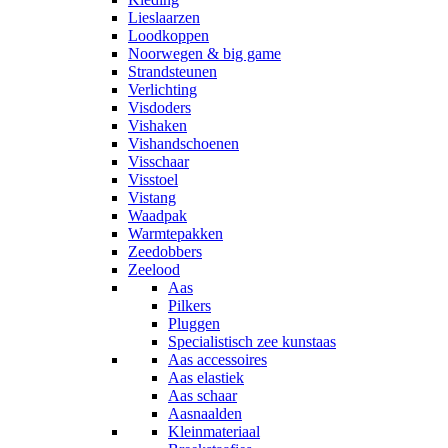
Lieslaarzen
Loodkoppen
Noorwegen & big game
Strandsteunen
Verlichting
Visdoders
Vishaken
Vishandschoenen
Visschaar
Visstoel
Vistang
Waadpak
Warmtepakken
Zeedobbers
Zeelood
Aas
Pilkers
Pluggen
Specialistisch zee kunstaas
Aas accessoires
Aas elastiek
Aas schaar
Aasnaalden
Kleinmateriaal