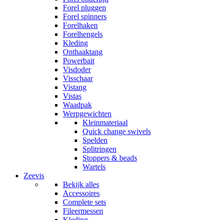
Forel pluggen
Forel spinners
Forelhaken
Forelhengels
Kleding
Onthaaktang
Powerbait
Visdoder
Visschaar
Vistang
Vistas
Waadpak
Werpgewichten
Kleinmateriaal
Quick change swivels
Spelden
Splitringen
Stoppers & beads
Wartels
Zeevis
Bekijk alles
Accessoires
Complete sets
Fileermessen
Kleding