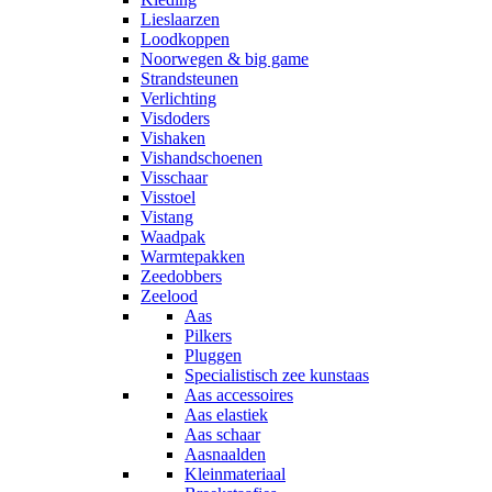
Lieslaarzen
Loodkoppen
Noorwegen & big game
Strandsteunen
Verlichting
Visdoders
Vishaken
Vishandschoenen
Visschaar
Visstoel
Vistang
Waadpak
Warmtepakken
Zeedobbers
Zeelood
Aas
Pilkers
Pluggen
Specialistisch zee kunstaas
Aas accessoires
Aas elastiek
Aas schaar
Aasnaalden
Kleinmateriaal