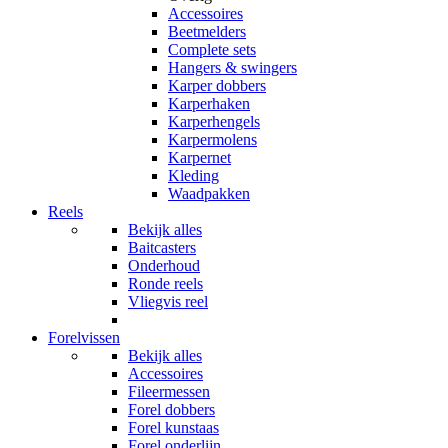
Accessoires
Beetmelders
Complete sets
Hangers & swingers
Karper dobbers
Karperhaken
Karperhengels
Karpermolens
Karpernet
Kleding
Waadpakken
Reels
Bekijk alles
Baitcasters
Onderhoud
Ronde reels
Vliegvis reel
Forelvissen
Bekijk alles
Accessoires
Fileermessen
Forel dobbers
Forel kunstaas
Forel onderlijn