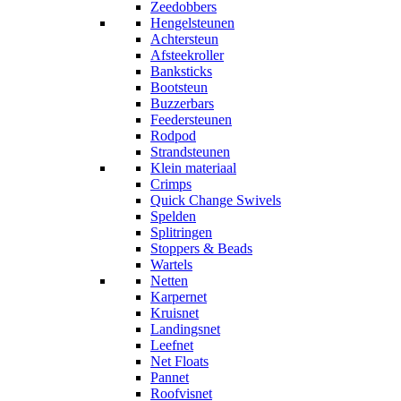
Zeedobbers
Hengelsteunen
Achtersteun
Afsteekroller
Banksticks
Bootsteun
Buzzerbars
Feedersteunen
Rodpod
Strandsteunen
Klein materiaal
Crimps
Quick Change Swivels
Spelden
Splitringen
Stoppers & Beads
Wartels
Netten
Karpernet
Kruisnet
Landingsnet
Leefnet
Net Floats
Pannet
Roofvisnet