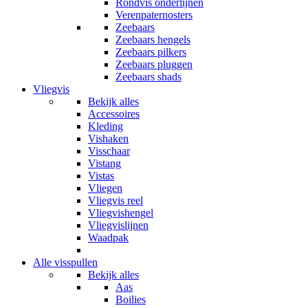
Rondvis onderlijnen
Verenpaternosters
Zeebaars
Zeebaars hengels
Zeebaars pilkers
Zeebaars pluggen
Zeebaars shads
Vliegvis
Bekijk alles
Accessoires
Kleding
Vishaken
Visschaar
Vistang
Vistas
Vliegen
Vliegvis reel
Vliegvishengel
Vliegvislijnen
Waadpak
Alle visspullen
Bekijk alles
Aas
Boilies