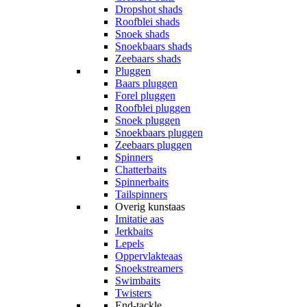
Dropshot shads
Roofblei shads
Snoek shads
Snoekbaars shads
Zeebaars shads
Pluggen
Baars pluggen
Forel pluggen
Roofblei pluggen
Snoek pluggen
Snoekbaars pluggen
Zeebaars pluggen
Spinners
Chatterbaits
Spinnerbaits
Tailspinners
Overig kunstaas
Imitatie aas
Jerkbaits
Lepels
Oppervlakteaas
Snoekstreamers
Swimbaits
Twisters
End-tackle