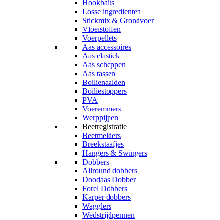
Hookbaits
Losse ingredienten
Stickmix & Grondvoer
Vloeistoffen
Voerpellets
Aas accessoires
Aas elastiek
Aas scheppen
Aas tassen
Boilienaalden
Boiliestoppers
PVA
Voeremmers
Werppijpen
Beetregistratie
Beetmelders
Breekstaafjes
Hangers & Swingers
Dobbers
Allround dobbers
Doodaas Dobber
Forel Dobbers
Karper dobbers
Wagglers
Wedstrijdpennen