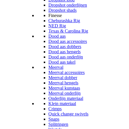
Dropshot onderlijnen
Dropshot shads
Finesse
Cheburashka Rig
NED Rig
Texas & Carolina Rig
Dood aas
Dood aas accessoires
Dood aas dobbers
Dood aas hengels
Dood aas onderlijn
Dood aas takel
Meerval
Meerval accessoires
Meerval dobber
Meerval hengels
Meerval kunstaas
Meerval onderlijn
Onderlijn materiaal
Klein materiaal
Crimps
Quick change swivels
Snaps
Splitringen