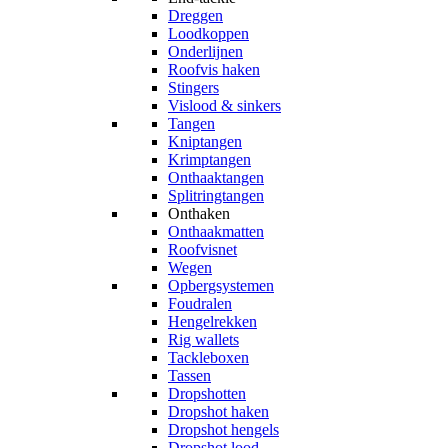
Dreggen
Loodkoppen
Onderlijnen
Roofvis haken
Stingers
Vislood & sinkers
Tangen
Kniptangen
Krimptangen
Onthaaktangen
Splitringtangen
Onthaken
Onthaakmatten
Roofvisnet
Wegen
Opbergsystemen
Foudralen
Hengelrekken
Rig wallets
Tackleboxen
Tassen
Dropshotten
Dropshot haken
Dropshot hengels
Dropshot lood