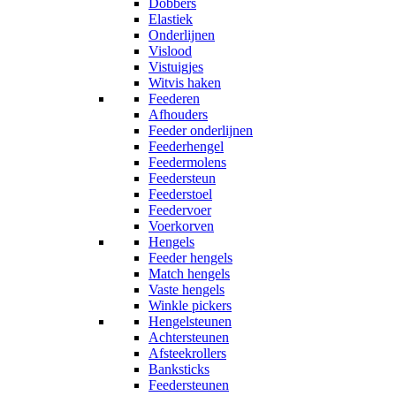
Dobbers
Elastiek
Onderlijnen
Vislood
Vistuigjes
Witvis haken
Feederen
Afhouders
Feeder onderlijnen
Feederhengel
Feedermolens
Feedersteun
Feederstoel
Feedervoer
Voerkorven
Hengels
Feeder hengels
Match hengels
Vaste hengels
Winkle pickers
Hengelsteunen
Achtersteunen
Afsteekrollers
Banksticks
Feedersteunen