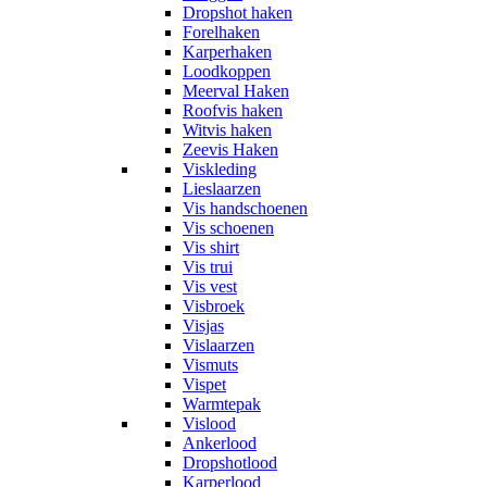
Dropshot haken
Forelhaken
Karperhaken
Loodkoppen
Meerval Haken
Roofvis haken
Witvis haken
Zeevis Haken
Viskleding
Lieslaarzen
Vis handschoenen
Vis schoenen
Vis shirt
Vis trui
Vis vest
Visbroek
Visjas
Vislaarzen
Vismuts
Vispet
Warmtepak
Vislood
Ankerlood
Dropshotlood
Karperlood