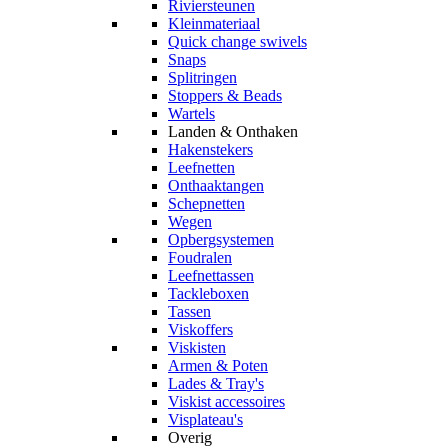
Riviersteunen
Kleinmateriaal
Quick change swivels
Snaps
Splitringen
Stoppers & Beads
Wartels
Landen & Onthaken
Hakenstekers
Leefnetten
Onthaaktangen
Schepnetten
Wegen
Opbergsystemen
Foudralen
Leefnettassen
Tackleboxen
Tassen
Viskoffers
Viskisten
Armen & Poten
Lades & Tray's
Viskist accessoires
Visplateau's
Overig