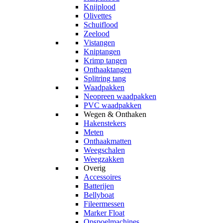
Knijplood
Olivettes
Schuiflood
Zeelood
Vistangen
Kniptangen
Krimp tangen
Onthaaktangen
Splitring tang
Waadpakken
Neopreen waadpakken
PVC waadpakken
Wegen & Onthaken
Hakenstekers
Meten
Onthaakmatten
Weegschalen
Weegzakken
Overig
Accessoires
Batterijen
Bellyboat
Fileermessen
Marker Float
Opspoelmachines