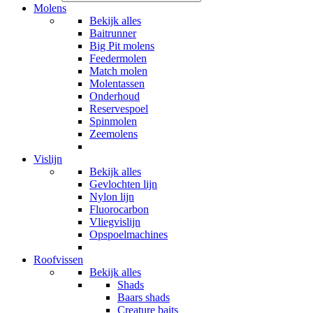
Molens
Bekijk alles
Baitrunner
Big Pit molens
Feedermolen
Match molen
Molentassen
Onderhoud
Reservespoel
Spinmolen
Zeemolens
Vislijn
Bekijk alles
Gevlochten lijn
Nylon lijn
Fluorocarbon
Vliegvislijn
Opspoelmachines
Roofvissen
Bekijk alles
Shads
Baars shads
Creature baits