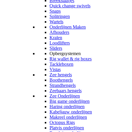
Breekstaafjes
Quick change swivels
Snaps
Splitringen
Wartels
Onderlijnen Maken
Afhouders
Kralen
Loodlifters
Sliders
Opbergsystemen
Rig wallet & rig boxes
Tackleboxen
Vistas
Zee hengels
Boothengels
Strandhengels
Zeebaars hengels
Zee Onderlijnen
Big game onderlijnen
Haring onderlijnen
Kabeljauw onderlijnen
Makreel onderlijnen
Octopus Rigs
Platvis onderlijnen