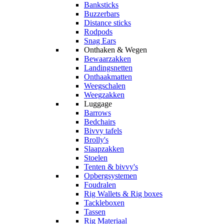
Banksticks
Buzzerbars
Distance sticks
Rodpods
Snag Ears
Onthaken & Wegen
Bewaarzakken
Landingsnetten
Onthaakmatten
Weegschalen
Weegzakken
Luggage
Barrows
Bedchairs
Bivvy tafels
Brolly's
Slaapzakken
Stoelen
Tenten & bivvy's
Opbergsystemen
Foudralen
Rig Wallets & Rig boxes
Tackleboxen
Tassen
Rig Materiaal