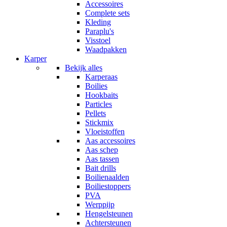
Accessoires
Complete sets
Kleding
Paraplu's
Visstoel
Waadpakken
Karper
Bekijk alles
Karperaas
Boilies
Hookbaits
Particles
Pellets
Stickmix
Vloeistoffen
Aas accessoires
Aas schep
Aas tassen
Bait drills
Boilienaalden
Boiliestoppers
PVA
Werppijp
Hengelsteunen
Achtersteunen