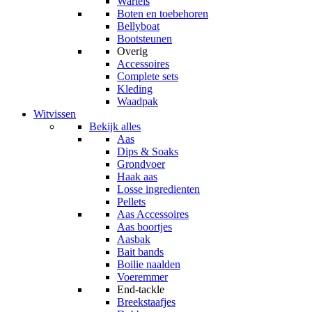
Wartels
Boten en toebehoren
Bellyboat
Bootsteunen
Overig
Accessoires
Complete sets
Kleding
Waadpak
Witvissen
Bekijk alles
Aas
Dips & Soaks
Grondvoer
Haak aas
Losse ingredienten
Pellets
Aas Accessoires
Aas boortjes
Aasbak
Bait bands
Boilie naalden
Voeremmer
End-tackle
Breekstaafjes