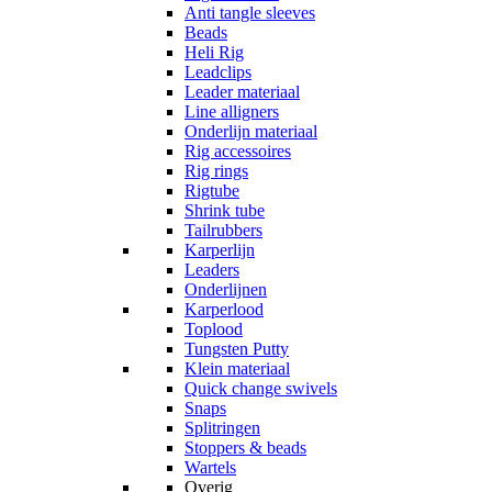
Anti tangle sleeves
Beads
Heli Rig
Leadclips
Leader materiaal
Line alligners
Onderlijn materiaal
Rig accessoires
Rig rings
Rigtube
Shrink tube
Tailrubbers
Karperlijn
Leaders
Onderlijnen
Karperlood
Toplood
Tungsten Putty
Klein materiaal
Quick change swivels
Snaps
Splitringen
Stoppers & beads
Wartels
Overig