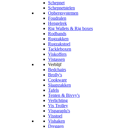
Schepnet
Schepnetstelen
Opbergsystemen
Foudralen
Hengelrek
Rig Wallets & Rig boxes
Rodbands
Rugzakken
Rugzakstoel
Tackleboxen
Viskoffers
Vistassen
Verblijf
Bedchairs
Brolly's
Cookware
Slaapzakken
Tafels
Tenten & Bivvy's
Verlichting
Vis Trolley
Visparaplu's
Visstoel
Vishaken
Dreggen